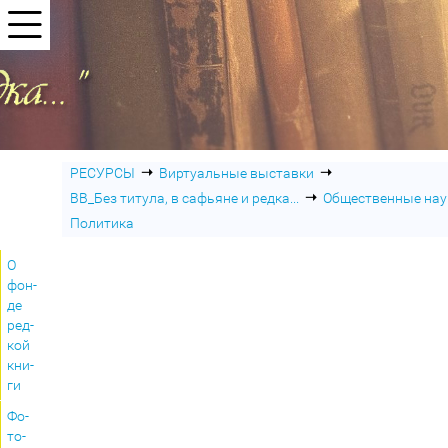
➝
➝
РЕСУРСЫ
Виртуальные выставки
➝
ВВ_Без титула, в сафьяне и редка...
Общественные нау
Политика
О
фон­
де
ред­
кой
кни­
ги
Фо­
то­