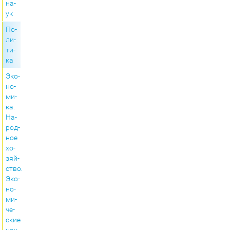
на­
ук
По­
ли­
ти­
ка
Эко­
но­
ми­
ка.
На­
род­
ное
хо­
зяй­
ство.
Эко­
но­
ми­
че­
ские