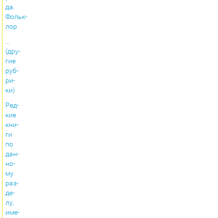
да.
Фольк­
лор
...
(дру­
гие
руб­
ри­
ки)
Ред­
кие
кни­
ги
по
дан­
но­
му
раз­
де­
лу,
име­