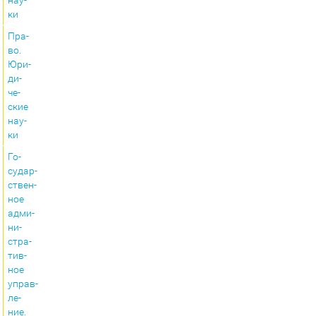
на­у­
ки
Пра­
во.
Юри­
ди­
че­
ские
на­у­
ки
Го­
судар­
ствен­
ное
адми­
ни­
стра­
тив­
ное
управ­
ле­
ние.