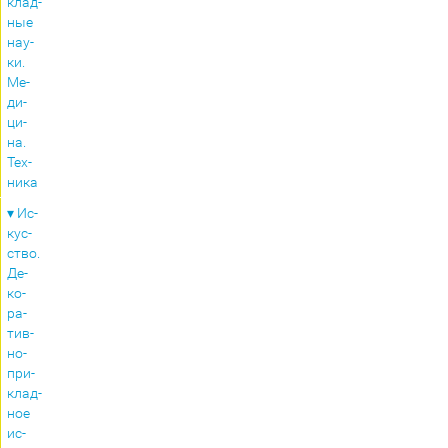
клад­
ные
на­у­
ки.
Ме­
ди­
ци­
на.
Тех­
ни­ка
▾ Ис­
кус­
ство.
Де­
ко­
ра­
тив­
но-
при­
клад­
ное
ис­