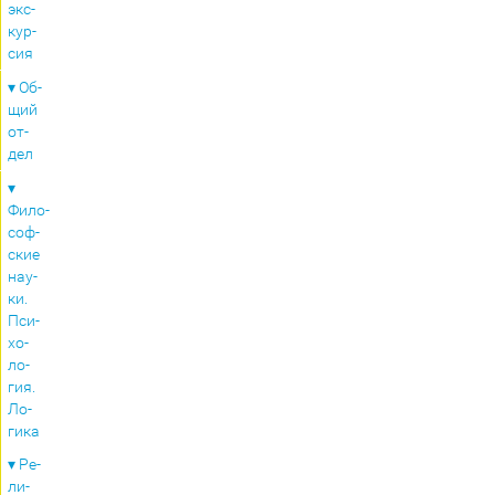
экс­
кур­
сия
▾ Об­
щий
от­
дел
▾
Фило­
соф­
ские
на­у­
ки.
Пси­
хо­
ло­
гия.
Ло­
ги­ка
▾ Ре­
ли­