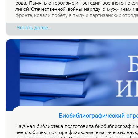
ро­да. Па­мять о ге­ро­из­ме и тра­ге­дии во­ен­но­го по­к
ли­кой Оте­че­ствен­ной вой­ны на­ря­ду с муж­чи­на­ми
фрон­те, ко­ва­ли по­бе­ду в ты­лу и пар­ти­зан­ских от­ря­д
Читать далее...
Биобиблиографический спр
На­уч­ная биб­лио­те­ка под­го­то­ви­ла био­биб­лио­гра­фи­
чен к юби­лею док­то­ра физи­ко-ма­те­ма­ти­че­ских на­ук, 