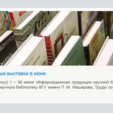
ые выставки в июне
р­пус) 1 – 30 июня: Ин­фор­ма­ци­он­ная про­дук­ция на­уч­ной би
а­уч­ную биб­лио­те­ку ВГУ име­ни П. М. Ма­ше­ро­ва; Тру­ды со­