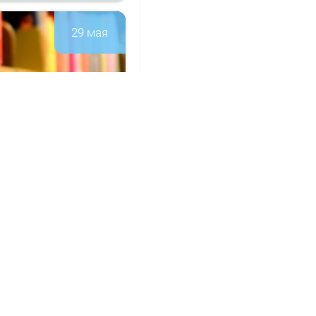
29 мая
а­ци­он­но-
146