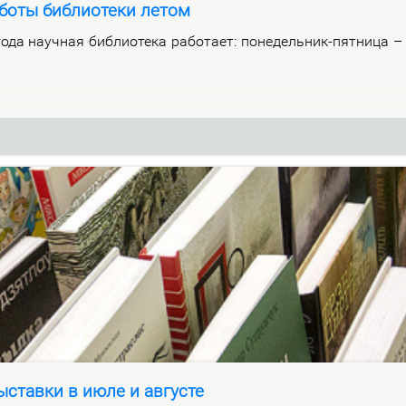
боты библиотеки летом
­да на­уч­ная биб­лио­те­ка ра­бо­та­ет: по­не­дель­ник-пят­ни­ца 
ставки в июле и августе