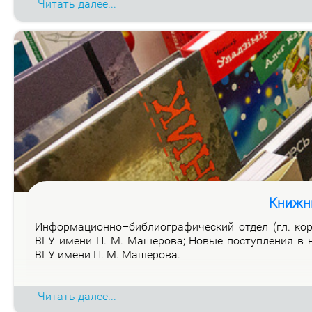
Читать далее...
Книжн
Ин­фор­ма­ци­он­но–биб­лио­гра­фи­че­ский от­дел (гл. ко
ВГУ име­ни П. М. Ма­ше­ро­ва; Но­вые по­ступ­ле­ния в н
ВГУ име­ни П. М. Ма­ше­ро­ва.
Читать далее...