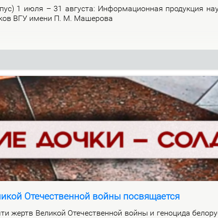
р­пус) 1 июля – 31 ав­гу­ста: Ин­фор­ма­ци­он­ная про­дук­ция на­
и­ков ВГУ име­ни П. М. Ма­ше­ро­ва
ликой Отечественной войны посвящается
ти жертв Ве­ли­кой Оте­че­ствен­ной вой­ны и ге­но­ци­да бе­ло­ру