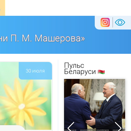
ни П. М. Машерова»
Пульс
Беларуси
30 июля