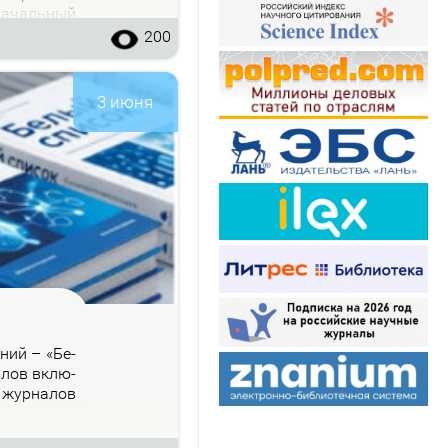
на­чаль­ный
200
3 июня
­ний – «Бе­
на­лов вклю­
 жур­на­лов
.