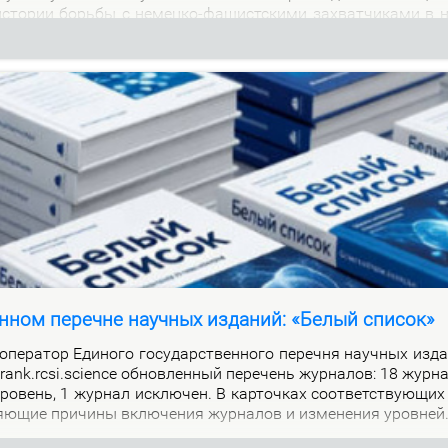
м ис­то­рии борь­бы с немец­ко-фа­шист­ски­ми за­хват­чи­ка­ми в 
нном перечне научных изданий: «Белый список»
е­ра­тор Еди­но­го го­судар­ствен­но­го пе­реч­ня на­уч­ных из­да
alrank.rcsi.science об­нов­лен­ный пе­ре­чень жур­на­лов: 18 жур­
ро­вень, 1 жур­нал ис­клю­чен. В кар­точ­ках со­от­вет­ству­ю­щих
я­ю­щие при­чи­ны вклю­че­ния жур­на­лов и из­ме­не­ния уров­ней