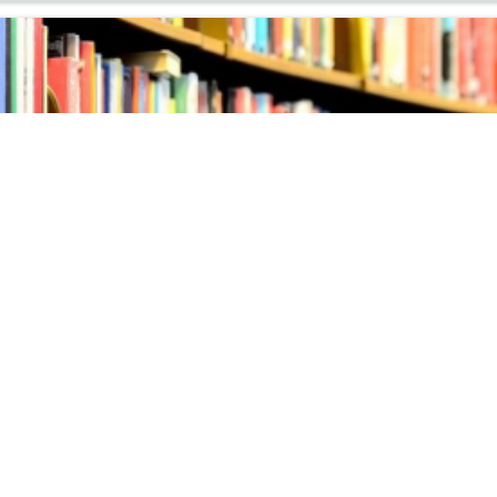
ых поступлений литературы
ня на вы­став­ку но­вых по­ступ­ле­ний ли­те­ра­ту­ры в ин­фор­м