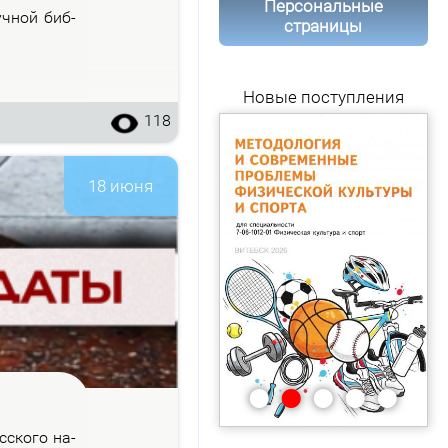
Персональные
уч­ной биб­
страницы
Новые поступления
118
18 июня
•
•
•
•
•
с­ско­го на­