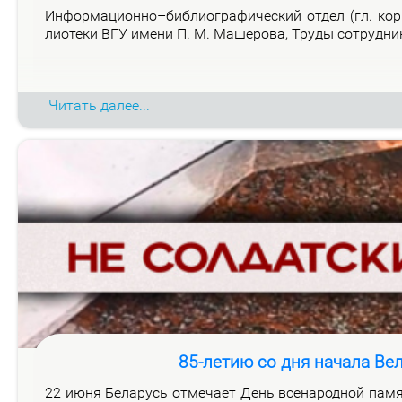
Ин­фор­ма­ци­он­но–биб­лио­гра­фи­че­ский от­дел (гл. ко
лио­те­ки ВГУ име­ни П. М. Ма­ше­ро­ва, Тру­ды со­труд­н
Читать далее...
85-летию со дня начала Ве
22 июня Бе­ла­русь от­ме­ча­ет День все­на­род­ной па­мя­