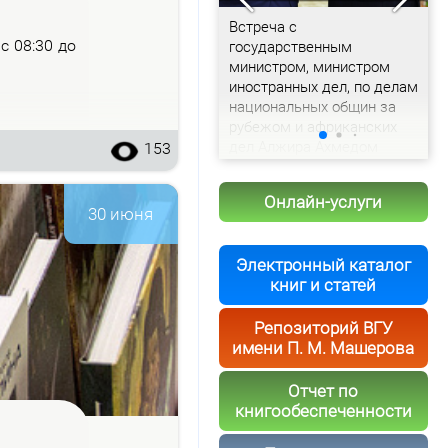
Доклад председателя
Встреча с
С
– с 08:30 до
Витебского облисполкома
государственным
с
Александра Рогожника
министром, министром
и
иностранных дел, по делам
т
национальных общин за
рубежом и африканских
дел Алжира Ахмедом
153
Аттафом
Онлайн-услуги
30 июня
Электронный каталог
книг и статей
Репозиторий ВГУ
имени П. М. Машерова
Отчет по
книгообеспеченности