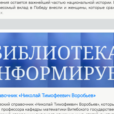
о­ле­ния оста­ет­ся важ­ней­шей ча­стью на­цио­наль­ной ис­то­рии.
 ве­со­мый вклад в По­бе­ду внес­ли и жен­щи­ны, ко­то­рые сра
ах.
авочник «Николай Тимофеевич Воробьев»
че­ский спра­воч­ник «Ни­ко­лай Ти­мо­фе­е­вич Во­ро­бьев», ко­то­
про­фес­со­ра ка­фед­ры ма­те­ма­ти­ки Ви­теб­ско­го го­судар­стве