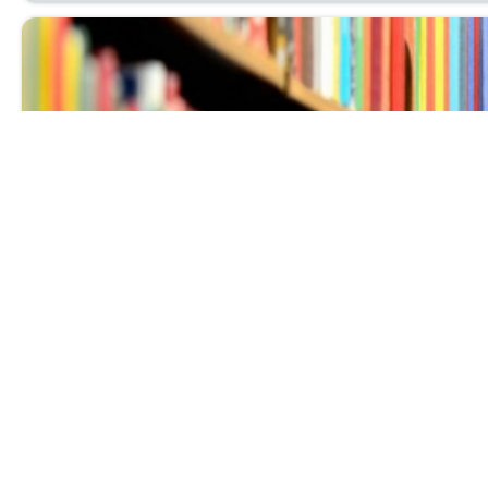
Выставка нов
Ува­жа­е­мые чи­та­те­ли! При­гла­ша­ем вас с 1 по 30 ию
биб­лио­гра­фи­че­ский от­дел.
Читать далее...