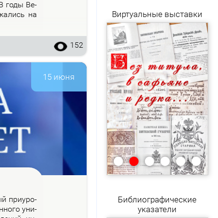
 В го­ды Ве­
Виртуальные выставки
­жа­лись на
152
15 июня
•
•
•
•
•
•
рый при­уро­
Библиографические
н­но­го уни­
указатели