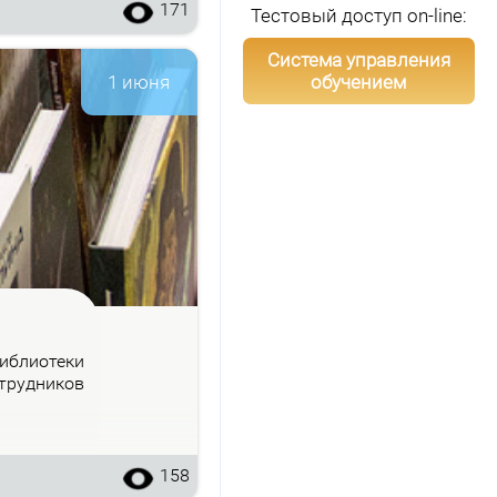
171
Тестовый доступ on-line:
Система управления
обучением
1 июня
б­лио­те­ки
труд­ни­ков
158