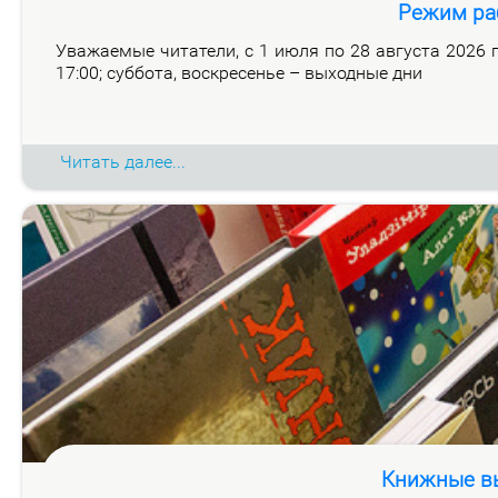
Режим ра
Ува­жа­е­мые чи­та­те­ли, с 1 июля по 28 ав­гу­ста 2026 го
17:00; суб­бо­та, вос­кре­се­нье – вы­ход­ные дни
Читать далее...
Книжные вы