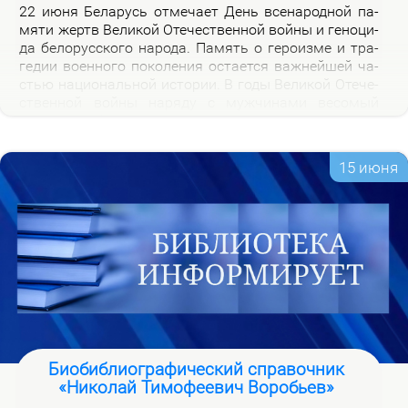
22 июня Бе­ла­русь от­ме­ча­ет День все­на­род­ной па­
мя­ти жертв Ве­ли­кой Оте­че­ствен­ной вой­ны и ге­но­ци­
да бе­ло­рус­ско­го на­ро­да. Па­мять о ге­ро­из­ме и тра­
ге­дии во­ен­но­го по­ко­ле­ния оста­ет­ся важ­ней­шей ча­
стью на­цио­наль­ной ис­то­рии. В го­ды Ве­ли­кой Оте­че­
ствен­ной вой­ны на­ря­ду с муж­чи­на­ми ве­со­мый
вклад в По­бе­ду внес­ли и жен­щи­ны, ко­то­рые сра­жа­
лись на фрон­те, ко­ва­ли по­бе­ду в ты­лу и пар­ти­зан­
ских от­ря­дах.
15 июня
Биобиблиографический справочник
«Николай Тимофеевич Воробьев»