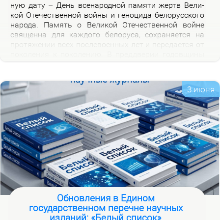
ную да­ту – День все­на­род­ной па­мя­ти жертв Ве­ли­
кой Оте­че­ствен­ной вой­ны и ге­но­ци­да бе­ло­рус­ско­го
на­ро­да. Па­мять о Ве­ли­кой Оте­че­ствен­ной войне
свя­щен­на для каж­до­го бе­ло­ру­са, со­хра­ня­ет­ся на
про­тя­же­нии всех по­сле­во­ен­ных лет и пе­ре­да­ет­ся от
по­ко­ле­ния к по­ко­ле­нию. В пред­две­рии го­дов­щи­ны
на­ча­ла Ве­ли­кой Оте­че­ствен­ной вой­ны, пред­став­ля­
ем но­вую вир­ту­аль­ную вы­став­ку «Сквозь пла­мя
пер­вых дней вой­ны», ко­то­рая по­свя­ща­ет­ся тра­ги­че­
3 июня
ским и ге­ро­и­че­ским стра­ни­цам ис­то­рии борь­бы с
немец­ко-фа­шист­ски­ми за­хват­чи­ка­ми в на­чаль­ный
пе­ри­од вой­ны.
Обновления в Едином
государственном перечне научных
изданий: «Белый список»