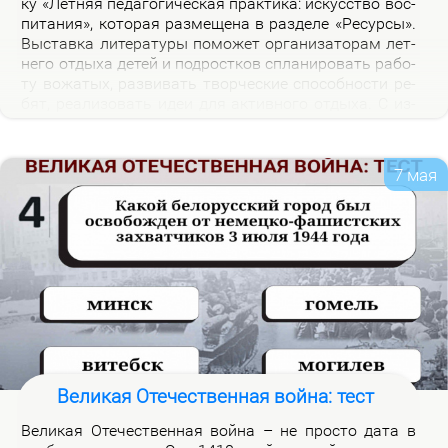
ку «Лет­няя пе­да­го­ги­че­ская прак­ти­ка: ис­кус­ство вос­
пи­та­ния», ко­то­рая раз­ме­ще­на в раз­де­ле «Ре­сур­сы».
Вы­став­ка ли­те­ра­ту­ры по­мо­жет ор­га­ни­за­то­рам лет­
не­го от­ды­ха де­тей и под­рост­ков спла­ни­ро­вать ра­бо­
ту во­жа­тых, раз­ви­вать твор­че­ские спо­соб­но­сти ре­
бят, ре­а­ли­зо­вать идеи для ак­тив­но­го от­ды­ха. С из­
да­ни­я­ми, пред­став­лен­ны­ми на экс­по­зи­ции вы­став­
ки, мож­но озна­ко­мить­ся в на­уч­ной биб­лио­те­ке уни­
вер­си­те­та.
7 мая
Великая Отечественная война: тест
Ве­ли­кая Оте­че­ствен­ная вой­на – не про­сто да­та в