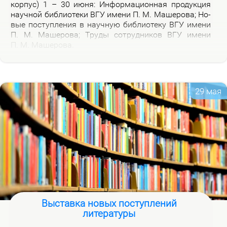
кор­пус) 1 – 30 июня: Ин­фор­ма­ци­он­ная про­дук­ция
на­уч­ной биб­лио­те­ки ВГУ име­ни П. М. Ма­ше­ро­ва; Но­
вые по­ступ­ле­ния в на­уч­ную биб­лио­те­ку ВГУ име­ни
П. М. Ма­ше­ро­ва; Тру­ды со­труд­ни­ков ВГУ име­ни
П. М. Ма­ше­ро­ва.
29 мая
Выставка новых поступлений
литературы