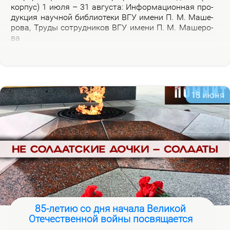
кор­пус) 1 июля – 31 ав­гу­ста: Ин­фор­ма­ци­он­ная про­
дук­ция на­уч­ной биб­лио­те­ки ВГУ име­ни П. М. Ма­ше­
ро­ва, Тру­ды со­труд­ни­ков ВГУ име­ни П. М. Ма­ше­ро­
ва
18 июня
85-летию со дня начала Великой
Отечественной войны посвящается