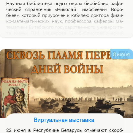
На­уч­ная биб­лио­те­ка под­го­то­ви­ла био­биб­лио­гра­фи­
че­ский спра­воч­ник «Ни­ко­лай Ти­мо­фе­е­вич Во­ро­
бьев», ко­то­рый при­уро­чен к юби­лею док­то­ра физи­
ко-ма­те­ма­ти­че­ских на­ук, про­фес­со­ра ка­фед­ры ма­
те­ма­ти­ки Ви­теб­ско­го го­судар­ствен­но­го уни­вер­си­те­
та име­ни П.М. Ма­ше­ро­ва. Био­биб­лио­гра­фи­че­ский
спра­воч­ник вклю­ча­ет опи­са­ние книг, ста­тей, вы­
ступ­ле­ний, ин­тер­вью Н.Т.Во­ро­бье­ва за пе­ри­од 1978-
2026 го­дов и пуб­ли­ка­ций о нем и его ра­бо­тах. Спра­
8 июня
воч­ник пред­на­зна­чен для на­уч­ных ра­бот­ни­ков, пре­
по­да­ва­те­лей, ас­пи­ран­тов, сту­ден­тов, всех тех, кто
ин­те­ре­су­ет­ся тео­ри­ей клас­сов ко­неч­ных групп и ме­
то­ди­кой пре­по­да­ва­ния ма­те­ма­ти­ки в шко­ле и ву­зе,
а так­же жиз­нью и де­я­тель­но­стью Ни­ко­лая Ти­мо­фе­
е­ви­ча Во­ро­бье­ва.
Виртуальная выставка
22 июня в Рес­пуб­ли­ке Бе­ла­русь от­ме­ча­ют скорб­