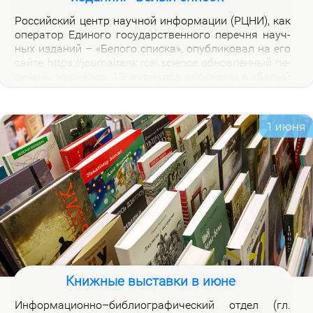
Рос­сий­ский центр на­уч­ной ин­фор­ма­ции (РЦНИ), как
опе­ра­тор Еди­но­го го­судар­ствен­но­го пе­реч­ня на­уч­
ных из­да­ний – «Бе­ло­го спис­ка», опуб­ли­ко­вал на его
сай­те https://journalrank.rcsi.science об­нов­лен­ный пе­
ре­чень жур­на­лов: 18 жур­на­лов вклю­че­ны в «Бе­лый
спи­сок», у 118 жур­на­лов из­ме­нил­ся уро­вень, 1 жур­
нал ис­клю­чен. В кар­точ­ках со­от­вет­ству­ю­щих жур­
на­лов на вклад­ке «Уров­ни» раз­ме­ще­ны при­ме­ча­ния,
1 июня
по­яс­ня­ю­щие при­чи­ны вклю­че­ния жур­на­лов и из­ме­
не­ния уров­ней.
Книжные выставки в июне
Ин­фор­ма­ци­он­но–биб­лио­гра­фи­че­ский от­дел (гл.