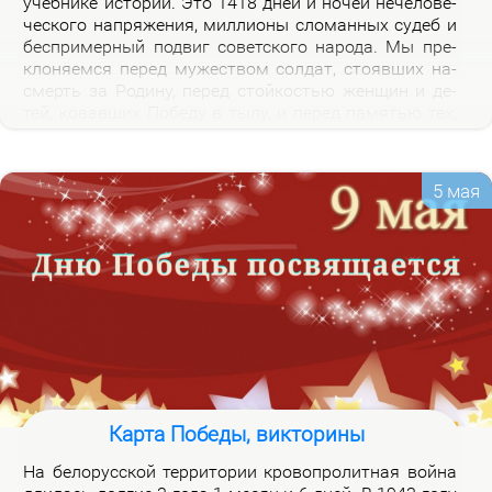
учеб­ни­ке ис­то­рии. Это 1418 дней и но­чей нече­ло­ве­
че­ско­го на­пря­же­ния, мил­ли­о­ны сло­ман­ных су­деб и
бес­при­мер­ный по­двиг со­вет­ско­го на­ро­да. Мы пре­
кло­ня­ем­ся пе­ред му­же­ством сол­дат, сто­яв­ших на­
смерть за Ро­ди­ну, пе­ред стой­ко­стью жен­щин и де­
тей, ко­вав­ших По­бе­ду в ты­лу, и пе­ред па­мя­тью тех,
кто не вер­нул­ся из боя. Наш долг – со­хра­нить па­
мять о войне и пе­ре­дать ее сле­ду­ю­щим по­ко­ле­ни­
ям.
5 мая
Карта Победы, викторины
На бе­ло­рус­ской тер­ри­то­рии кро­во­про­лит­ная вой­на