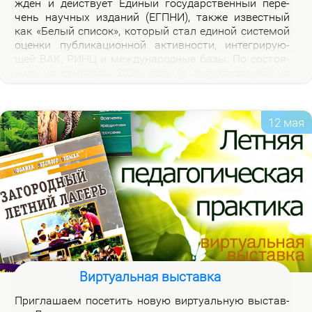
жден и дей­ству­ет Еди­ный го­судар­ствен­ный пе­ре­
чень на­уч­ных из­да­ний (ЕГПНИ), так­же из­вест­ный
как «Бе­лый спи­сок», ко­то­рый стал еди­ной си­сте­мой
оцен­ки пуб­ли­ка­ци­он­ной ак­тив­но­сти, ин­те­гри­ру­ю­
щей ВАК, РИНЦ и меж­ду­на­род­ные ба­зы. По со­сто­я­
нию на сен­тябрь 2025 го­да (с ак­ту­а­ли­за­ци­ей на
2026 год), рос­сий­ская часть пе­реч­ня вклю­ча­ет 3120
жур­на­лов.
12 мая
Виртуальная выставка
При­гла­ша­ем по­се­тить но­вую вир­ту­аль­ную вы­став­