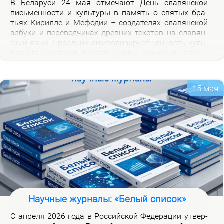
В Бе­ла­ру­си 24 мая от­ме­ча­ют День сла­вян­ской
пись­мен­но­сти и куль­ту­ры в па­мять о свя­тых бра­
тьях Ки­рил­ле и Ме­фо­дии – со­зда­те­лях сла­вян­ской
аз­бу­ки и пе­ре­вод­чи­ках древ­них тек­стов на сла­вян­
ский язык. Празд­ник, сим­во­ли­зи­ру­ет цен­ность куль­
тур­но­го на­сле­дия, про­све­ще­ния и еди­не­ния сла­вян.
Празд­ник ва­жен для фор­ми­ро­ва­ния куль­тур­ной
иден­тич­но­сти бе­ло­ру­сов и при­част­но­сти к сла­вян­
ской на­род­но­сти.
15 мая
Научные журналы: «Белый список»
С ап­ре­ля 2026 го­да в Рос­сий­ской Фе­де­ра­ции утвер­