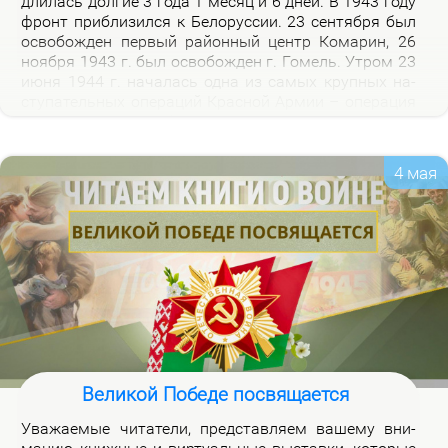
дли­лась дол­гие 3 го­да 1 ме­сяц и 6 дней. В 1943 го­ду
фронт при­бли­зил­ся к Бе­ло­рус­сии. 23 сен­тяб­ря был
осво­бож­ден пер­вый рай­он­ный центр Ко­ма­рин, 26
но­яб­ря 1943 г. был осво­бож­ден г. Го­мель. Утром 23
июня 1944 г. на­ча­лась од­на из са­мых круп­ных на­
сту­па­тель­ных опе­ра­ций Крас­ной Ар­мии – опе­ра­ция
«Баг­ра­ти­он». Осво­бож­де­ни­ем 28 июля 1944 г. г.
Бре­ста за­вер­ши­лось из­гна­ние немец­ко-фа­шист­ских
за­хват­чи­ков с тер­ри­то­рии Бе­ло­рус­сии.
4 мая
Великой Победе посвящается
Ува­жа­е­мые чи­та­те­ли, пред­став­ля­ем ва­ше­му вни­