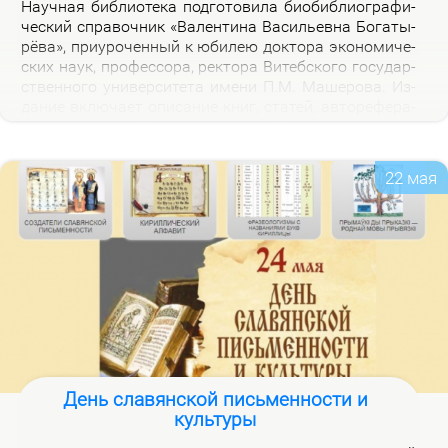
На­уч­ная биб­лио­те­ка под­го­то­ви­ла био­биб­лио­гра­фи­
че­ский спра­воч­ник «Ва­лен­ти­на Ва­си­льев­на Бо­га­ты­
рё­ва», при­уро­чен­ный к юби­лею док­то­ра эко­но­ми­че­
ских на­ук, про­фес­со­ра, рек­то­ра Ви­теб­ско­го го­судар­
ствен­но­го уни­вер­си­те­та име­ни П.М. Ма­ше­ро­ва. Из­
да­ние вклю­ча­ет опи­са­ние книг, ста­тей, ав­то­ре­фе­ра­
тов, дис­сер­та­ций В.В. Бо­га­ты­рё­вой за 2000–2025 гг.,
а так­же пуб­ли­ка­ций о ней.
22 мая
День славянской письменности и
культуры