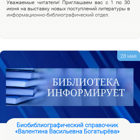
Ува­жа­е­мые чи­та­те­ли! При­гла­ша­ем вас с 1 по 30
июня на вы­став­ку но­вых по­ступ­ле­ний ли­те­ра­ту­ры в
ин­фор­ма­ци­он­но-биб­лио­гра­фи­че­ский от­дел.
28 мая
Биобиблиографический справочник
«Валентина Васильевна Богатырёва»