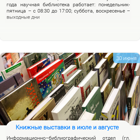
го­да на­уч­ная биб­лио­те­ка ра­бо­та­ет: по­не­дель­ник-
пят­ни­ца – с 08:30 до 17:00; суб­бо­та, вос­кре­се­нье –
вы­ход­ные дни
30 июня
Книжные выставки в июле и августе
Ин­фор­ма­ци­он­но–биб­лио­гра­фи­че­ский от­дел (гл.