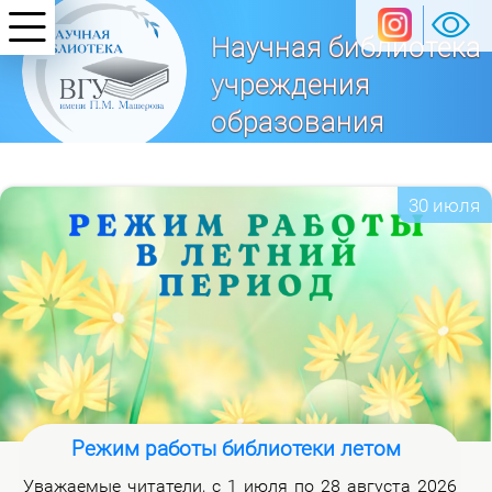
Научная библиотека
учреждения
образования
«Витебский
государственный университет
30 июля
имени П. М. Машерова»
Режим работы библиотеки летом
Ува­жа­е­мые чи­та­те­ли, с 1 июля по 28 ав­гу­ста 2026