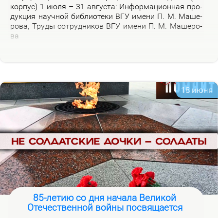
кор­пус) 1 июля – 31 ав­гу­ста: Ин­фор­ма­ци­он­ная про­
дук­ция на­уч­ной биб­лио­те­ки ВГУ име­ни П. М. Ма­ше­
ро­ва, Тру­ды со­труд­ни­ков ВГУ име­ни П. М. Ма­ше­ро­
ва
18 июня
85-летию со дня начала Великой
Отечественной войны посвящается