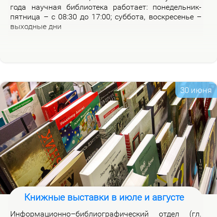
го­да на­уч­ная биб­лио­те­ка ра­бо­та­ет: по­не­дель­ник-
пят­ни­ца – с 08:30 до 17:00; суб­бо­та, вос­кре­се­нье –
вы­ход­ные дни
30 июня
Книжные выставки в июле и августе
Ин­фор­ма­ци­он­но–биб­лио­гра­фи­че­ский от­дел (гл.