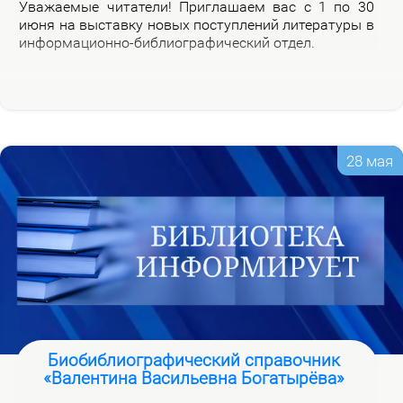
Ува­жа­е­мые чи­та­те­ли! При­гла­ша­ем вас с 1 по 30
июня на вы­став­ку но­вых по­ступ­ле­ний ли­те­ра­ту­ры в
ин­фор­ма­ци­он­но-биб­лио­гра­фи­че­ский от­дел.
28 мая
Биобиблиографический справочник
«Валентина Васильевна Богатырёва»