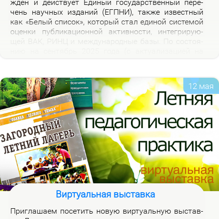
жден и дей­ству­ет Еди­ный го­судар­ствен­ный пе­ре­
чень на­уч­ных из­да­ний (ЕГПНИ), так­же из­вест­ный
как «Бе­лый спи­сок», ко­то­рый стал еди­ной си­сте­мой
оцен­ки пуб­ли­ка­ци­он­ной ак­тив­но­сти, ин­те­гри­ру­ю­
щей ВАК, РИНЦ и меж­ду­на­род­ные ба­зы. По со­сто­я­
нию на сен­тябрь 2025 го­да (с ак­ту­а­ли­за­ци­ей на
2026 год), рос­сий­ская часть пе­реч­ня вклю­ча­ет 3120
жур­на­лов.
12 мая
Виртуальная выставка
При­гла­ша­ем по­се­тить но­вую вир­ту­аль­ную вы­став­