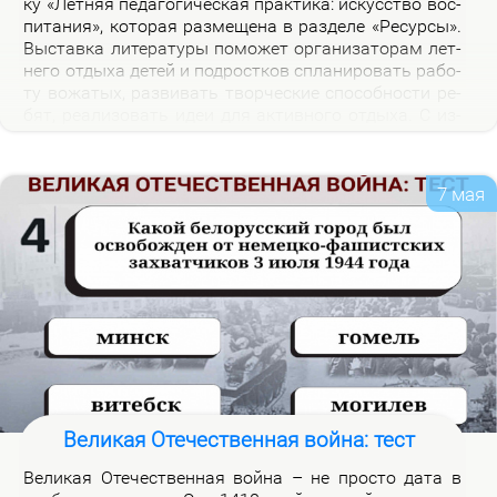
ку «Лет­няя пе­да­го­ги­че­ская прак­ти­ка: ис­кус­ство вос­
пи­та­ния», ко­то­рая раз­ме­ще­на в раз­де­ле «Ре­сур­сы».
Вы­став­ка ли­те­ра­ту­ры по­мо­жет ор­га­ни­за­то­рам лет­
не­го от­ды­ха де­тей и под­рост­ков спла­ни­ро­вать ра­бо­
ту во­жа­тых, раз­ви­вать твор­че­ские спо­соб­но­сти ре­
бят, ре­а­ли­зо­вать идеи для ак­тив­но­го от­ды­ха. С из­
да­ни­я­ми, пред­став­лен­ны­ми на экс­по­зи­ции вы­став­
ки, мож­но озна­ко­мить­ся в на­уч­ной биб­лио­те­ке уни­
вер­си­те­та.
7 мая
Великая Отечественная война: тест
Ве­ли­кая Оте­че­ствен­ная вой­на – не про­сто да­та в