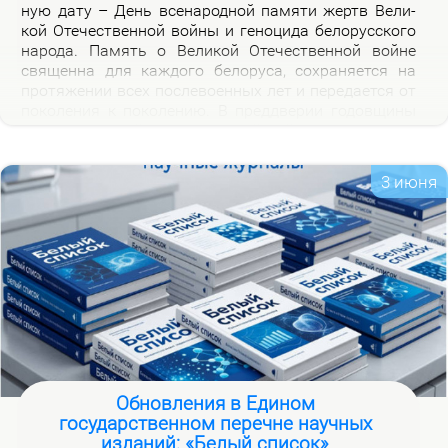
ную да­ту – День все­на­род­ной па­мя­ти жертв Ве­ли­
кой Оте­че­ствен­ной вой­ны и ге­но­ци­да бе­ло­рус­ско­го
на­ро­да. Па­мять о Ве­ли­кой Оте­че­ствен­ной войне
свя­щен­на для каж­до­го бе­ло­ру­са, со­хра­ня­ет­ся на
про­тя­же­нии всех по­сле­во­ен­ных лет и пе­ре­да­ет­ся от
по­ко­ле­ния к по­ко­ле­нию. В пред­две­рии го­дов­щи­ны
на­ча­ла Ве­ли­кой Оте­че­ствен­ной вой­ны, пред­став­ля­
ем но­вую вир­ту­аль­ную вы­став­ку «Сквозь пла­мя
пер­вых дней вой­ны», ко­то­рая по­свя­ща­ет­ся тра­ги­че­
3 июня
ским и ге­ро­и­че­ским стра­ни­цам ис­то­рии борь­бы с
немец­ко-фа­шист­ски­ми за­хват­чи­ка­ми в на­чаль­ный
пе­ри­од вой­ны.
Обновления в Едином
государственном перечне научных
изданий: «Белый список»