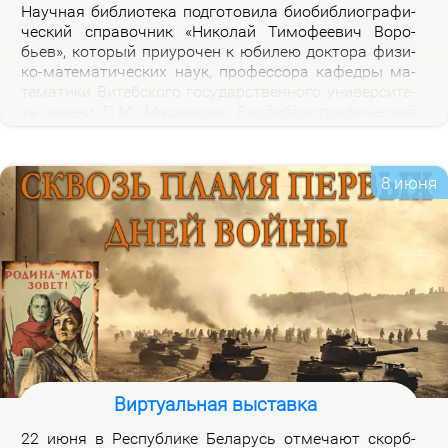
На­уч­ная биб­лио­те­ка под­го­то­ви­ла био­биб­лио­гра­фи­
че­ский спра­воч­ник «Ни­ко­лай Ти­мо­фе­е­вич Во­ро­
бьев», ко­то­рый при­уро­чен к юби­лею док­то­ра физи­
ко-ма­те­ма­ти­че­ских на­ук, про­фес­со­ра ка­фед­ры ма­
те­ма­ти­ки Ви­теб­ско­го го­судар­ствен­но­го уни­вер­си­те­
та име­ни П.М. Ма­ше­ро­ва. Био­биб­лио­гра­фи­че­ский
спра­воч­ник вклю­ча­ет опи­са­ние книг, ста­тей, вы­
ступ­ле­ний, ин­тер­вью Н.Т.Во­ро­бье­ва за пе­ри­од 1978-
2026 го­дов и пуб­ли­ка­ций о нем и его ра­бо­тах. Спра­
8 июня
воч­ник пред­на­зна­чен для на­уч­ных ра­бот­ни­ков, пре­
по­да­ва­те­лей, ас­пи­ран­тов, сту­ден­тов, всех тех, кто
ин­те­ре­су­ет­ся тео­ри­ей клас­сов ко­неч­ных групп и ме­
то­ди­кой пре­по­да­ва­ния ма­те­ма­ти­ки в шко­ле и ву­зе,
а так­же жиз­нью и де­я­тель­но­стью Ни­ко­лая Ти­мо­фе­
е­ви­ча Во­ро­бье­ва.
Виртуальная выставка
22 июня в Рес­пуб­ли­ке Бе­ла­русь от­ме­ча­ют скорб­