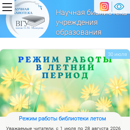
Научная библиотека
учреждения
образования
«Витебский
государственный университет
30 июля
имени П. М. Машерова»
Режим работы библиотеки летом
Ува­жа­е­мые чи­та­те­ли, с 1 июля по 28 ав­гу­ста 2026