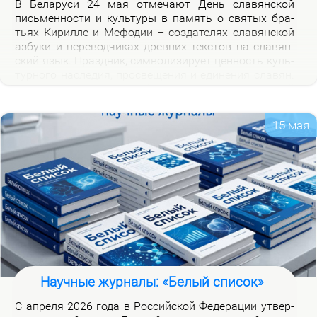
В Бе­ла­ру­си 24 мая от­ме­ча­ют День сла­вян­ской
пись­мен­но­сти и куль­ту­ры в па­мять о свя­тых бра­
тьях Ки­рил­ле и Ме­фо­дии – со­зда­те­лях сла­вян­ской
аз­бу­ки и пе­ре­вод­чи­ках древ­них тек­стов на сла­вян­
ский язык. Празд­ник, сим­во­ли­зи­ру­ет цен­ность куль­
тур­но­го на­сле­дия, про­све­ще­ния и еди­не­ния сла­вян.
Празд­ник ва­жен для фор­ми­ро­ва­ния куль­тур­ной
иден­тич­но­сти бе­ло­ру­сов и при­част­но­сти к сла­вян­
ской на­род­но­сти.
15 мая
Научные журналы: «Белый список»
С ап­ре­ля 2026 го­да в Рос­сий­ской Фе­де­ра­ции утвер­