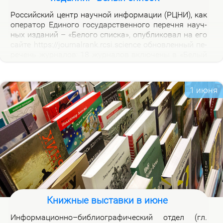
Рос­сий­ский центр на­уч­ной ин­фор­ма­ции (РЦНИ), как
опе­ра­тор Еди­но­го го­судар­ствен­но­го пе­реч­ня на­уч­
ных из­да­ний – «Бе­ло­го спис­ка», опуб­ли­ко­вал на его
сай­те https://journalrank.rcsi.science об­нов­лен­ный пе­
ре­чень жур­на­лов: 18 жур­на­лов вклю­че­ны в «Бе­лый
спи­сок», у 118 жур­на­лов из­ме­нил­ся уро­вень, 1 жур­
нал ис­клю­чен. В кар­точ­ках со­от­вет­ству­ю­щих жур­
на­лов на вклад­ке «Уров­ни» раз­ме­ще­ны при­ме­ча­ния,
1 июня
по­яс­ня­ю­щие при­чи­ны вклю­че­ния жур­на­лов и из­ме­
не­ния уров­ней.
Книжные выставки в июне
Ин­фор­ма­ци­он­но–биб­лио­гра­фи­че­ский от­дел (гл.