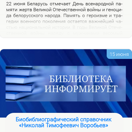
22 июня Бе­ла­русь от­ме­ча­ет День все­на­род­ной па­
мя­ти жертв Ве­ли­кой Оте­че­ствен­ной вой­ны и ге­но­ци­
да бе­ло­рус­ско­го на­ро­да. Па­мять о ге­ро­из­ме и тра­
ге­дии во­ен­но­го по­ко­ле­ния оста­ет­ся важ­ней­шей ча­
стью на­цио­наль­ной ис­то­рии. В го­ды Ве­ли­кой Оте­че­
ствен­ной вой­ны на­ря­ду с муж­чи­на­ми ве­со­мый
вклад в По­бе­ду внес­ли и жен­щи­ны, ко­то­рые сра­жа­
лись на фрон­те, ко­ва­ли по­бе­ду в ты­лу и пар­ти­зан­
ских от­ря­дах.
15 июня
Биобиблиографический справочник
«Николай Тимофеевич Воробьев»