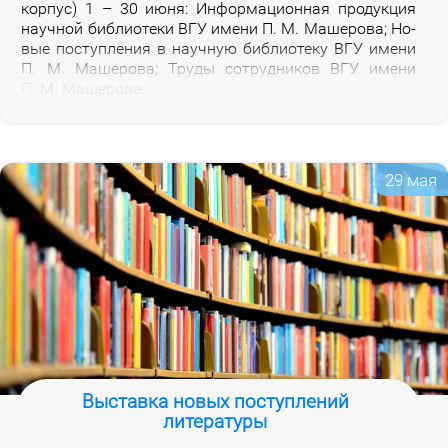
кор­пус) 1 – 30 июня: Ин­фор­ма­ци­он­ная про­дук­ция
на­уч­ной биб­лио­те­ки ВГУ име­ни П. М. Ма­ше­ро­ва; Но­
вые по­ступ­ле­ния в на­уч­ную биб­лио­те­ку ВГУ име­ни
П. М. Ма­ше­ро­ва; Тру­ды со­труд­ни­ков ВГУ име­ни
П. М. Ма­ше­ро­ва.
29 мая
Выставка новых поступлений
литературы