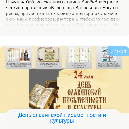
На­уч­ная биб­лио­те­ка под­го­то­ви­ла био­биб­лио­гра­фи­
че­ский спра­воч­ник «Ва­лен­ти­на Ва­си­льев­на Бо­га­ты­
рё­ва», при­уро­чен­ный к юби­лею док­то­ра эко­но­ми­че­
ских на­ук, про­фес­со­ра, рек­то­ра Ви­теб­ско­го го­судар­
ствен­но­го уни­вер­си­те­та име­ни П.М. Ма­ше­ро­ва. Из­
да­ние вклю­ча­ет опи­са­ние книг, ста­тей, ав­то­ре­фе­ра­
тов, дис­сер­та­ций В.В. Бо­га­ты­рё­вой за 2000–2025 гг.,
а так­же пуб­ли­ка­ций о ней.
22 мая
День славянской письменности и
культуры