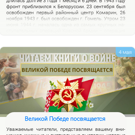
дли­лась дол­гие 3 го­да 1 ме­сяц и 6 дней. В 1943 го­ду
фронт при­бли­зил­ся к Бе­ло­рус­сии. 23 сен­тяб­ря был
осво­бож­ден пер­вый рай­он­ный центр Ко­ма­рин, 26
но­яб­ря 1943 г. был осво­бож­ден г. Го­мель. Утром 23
июня 1944 г. на­ча­лась од­на из са­мых круп­ных на­
сту­па­тель­ных опе­ра­ций Крас­ной Ар­мии – опе­ра­ция
«Баг­ра­ти­он». Осво­бож­де­ни­ем 28 июля 1944 г. г.
Бре­ста за­вер­ши­лось из­гна­ние немец­ко-фа­шист­ских
за­хват­чи­ков с тер­ри­то­рии Бе­ло­рус­сии.
4 мая
Великой Победе посвящается
Ува­жа­е­мые чи­та­те­ли, пред­став­ля­ем ва­ше­му вни­