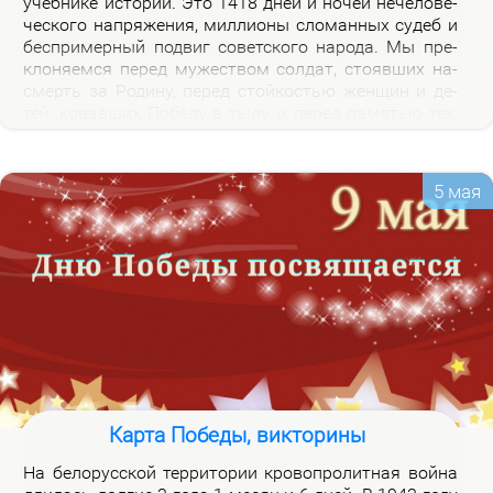
учеб­ни­ке ис­то­рии. Это 1418 дней и но­чей нече­ло­ве­
че­ско­го на­пря­же­ния, мил­ли­о­ны сло­ман­ных су­деб и
бес­при­мер­ный по­двиг со­вет­ско­го на­ро­да. Мы пре­
кло­ня­ем­ся пе­ред му­же­ством сол­дат, сто­яв­ших на­
смерть за Ро­ди­ну, пе­ред стой­ко­стью жен­щин и де­
тей, ко­вав­ших По­бе­ду в ты­лу, и пе­ред па­мя­тью тех,
кто не вер­нул­ся из боя. Наш долг – со­хра­нить па­
мять о войне и пе­ре­дать ее сле­ду­ю­щим по­ко­ле­ни­
ям.
5 мая
Карта Победы, викторины
На бе­ло­рус­ской тер­ри­то­рии кро­во­про­лит­ная вой­на