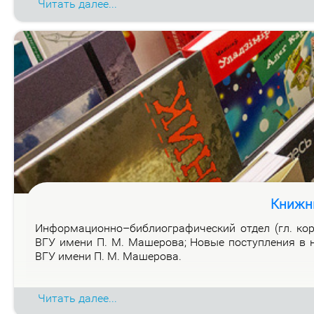
Читать далее...
Книжн
Ин­фор­ма­ци­он­но–биб­лио­гра­фи­че­ский от­дел (гл. ко
ВГУ име­ни П. М. Ма­ше­ро­ва; Но­вые по­ступ­ле­ния в н
ВГУ име­ни П. М. Ма­ше­ро­ва.
Читать далее...