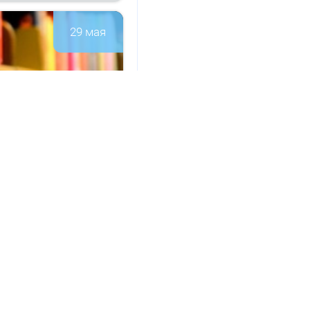
29 мая
а­ци­он­но-
147