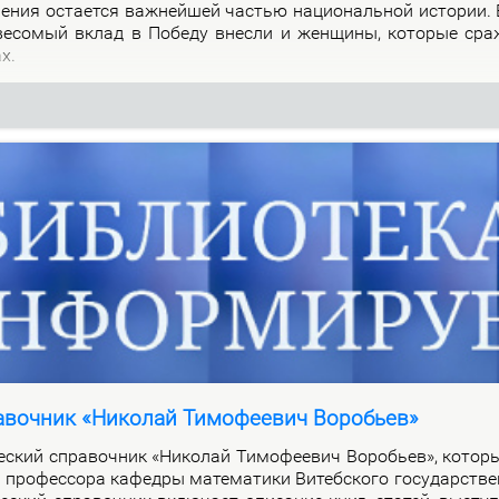
о­ле­ния оста­ет­ся важ­ней­шей ча­стью на­цио­наль­ной ис­то­рии.
 ве­со­мый вклад в По­бе­ду внес­ли и жен­щи­ны, ко­то­рые сра
ах.
авочник «Николай Тимофеевич Воробьев»
че­ский спра­воч­ник «Ни­ко­лай Ти­мо­фе­е­вич Во­ро­бьев», ко­то­
про­фес­со­ра ка­фед­ры ма­те­ма­ти­ки Ви­теб­ско­го го­судар­стве