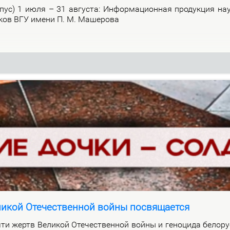
р­пус) 1 июля – 31 ав­гу­ста: Ин­фор­ма­ци­он­ная про­дук­ция на­
и­ков ВГУ име­ни П. М. Ма­ше­ро­ва
ликой Отечественной войны посвящается
ти жертв Ве­ли­кой Оте­че­ствен­ной вой­ны и ге­но­ци­да бе­ло­ру