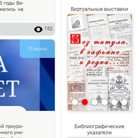
 В го­ды Ве­
Виртуальные выставки
­жа­лись на
152
15 июня
•
•
•
•
•
•
рый при­уро­
Библиографические
н­но­го уни­
указатели