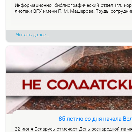
Ин­фор­ма­ци­он­но–биб­лио­гра­фи­че­ский от­дел (гл. ко
лио­те­ки ВГУ име­ни П. М. Ма­ше­ро­ва, Тру­ды со­труд­н
Читать далее...
85-летию со дня начала Ве
22 июня Бе­ла­русь от­ме­ча­ет День все­на­род­ной па­мя­