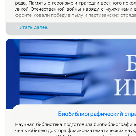
ро­да. Па­мять о ге­ро­из­ме и тра­ге­дии во­ен­но­го по­к
ли­кой Оте­че­ствен­ной вой­ны на­ря­ду с муж­чи­на­ми
фрон­те, ко­ва­ли по­бе­ду в ты­лу и пар­ти­зан­ских от­ря­д
Читать далее...
Биобиблиографический спр
На­уч­ная биб­лио­те­ка под­го­то­ви­ла био­биб­лио­гра­фи­
чен к юби­лею док­то­ра физи­ко-ма­те­ма­ти­че­ских на­ук, 