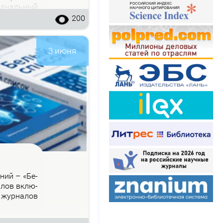
на­чаль­ный
200
3 июня
­ний – «Бе­
на­лов вклю­
 жур­на­лов
.