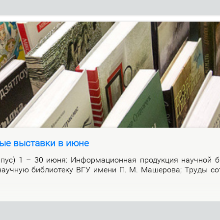
ые выставки в июне
р­пус) 1 – 30 июня: Ин­фор­ма­ци­он­ная про­дук­ция на­уч­ной би
а­уч­ную биб­лио­те­ку ВГУ име­ни П. М. Ма­ше­ро­ва; Тру­ды со­