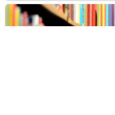
Выставка нов
Ува­жа­е­мые чи­та­те­ли! При­гла­ша­ем вас с 1 по 30 ию
биб­лио­гра­фи­че­ский от­дел.
Читать далее...