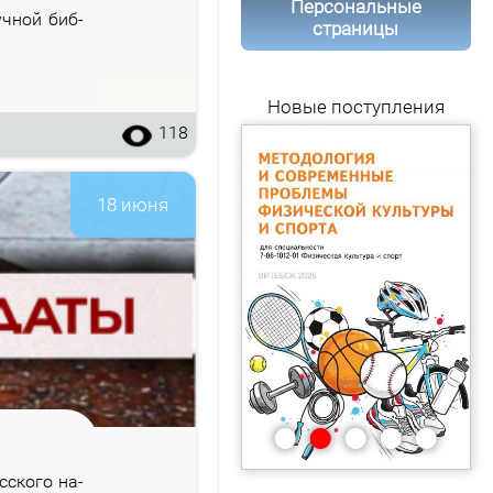
Персональные
уч­ной биб­
страницы
Новые поступления
118
18 июня
•
•
•
•
•
с­ско­го на­