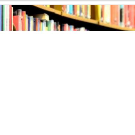
ых поступлений литературы
ня на вы­став­ку но­вых по­ступ­ле­ний ли­те­ра­ту­ры в ин­фор­м