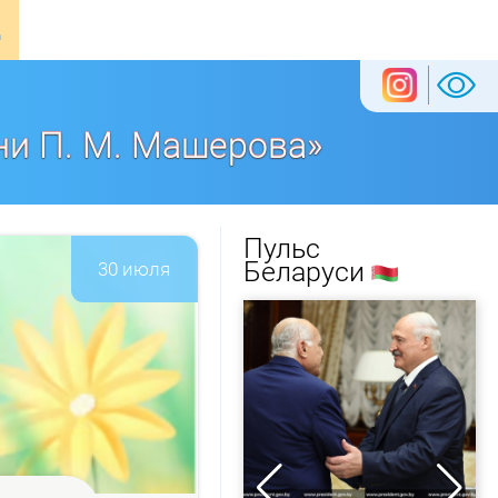
ни П. М. Машерова»
Пульс
Беларуси
30 июля