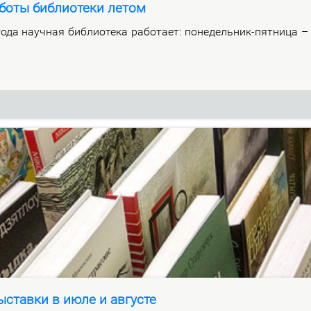
боты библиотеки летом
­да на­уч­ная биб­лио­те­ка ра­бо­та­ет: по­не­дель­ник-пят­ни­ца 
ставки в июле и августе