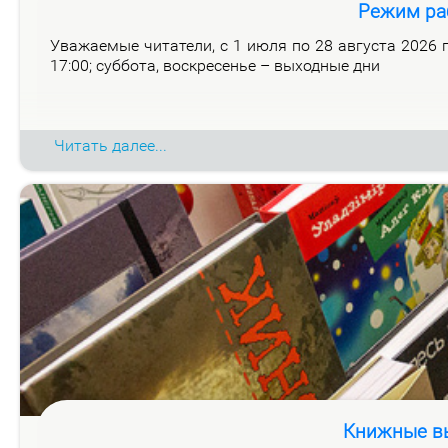
Режим ра
Ува­жа­е­мые чи­та­те­ли, с 1 июля по 28 ав­гу­ста 2026 го
17:00; суб­бо­та, вос­кре­се­нье – вы­ход­ные дни
Читать далее...
Книжные вы