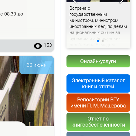
Доклад председателя
Встреча с
С
– с 08:30 до
Витебского облисполкома
государственным
с
Александра Рогожника
министром, министром
и
иностранных дел, по делам
т
национальных общин за
рубежом и африканских
дел Алжира Ахмедом
153
Аттафом
Онлайн-услуги
30 июня
Электронный каталог
книг и статей
Репозиторий ВГУ
имени П. М. Машерова
Отчет по
книгообеспеченности