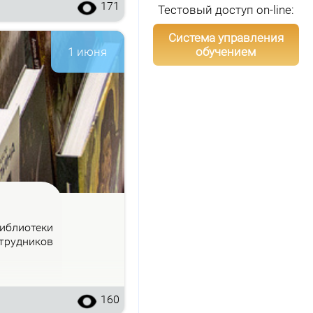
171
Тестовый доступ on-line:
Система управления
обучением
1 июня
б­лио­те­ки
труд­ни­ков
160