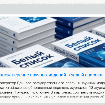
м ис­то­рии борь­бы с немец­ко-фа­шист­ски­ми за­хват­чи­ка­ми в 
нном перечне научных изданий: «Белый список»
е­ра­тор Еди­но­го го­судар­ствен­но­го пе­реч­ня на­уч­ных из­да
alrank.rcsi.science об­нов­лен­ный пе­ре­чень жур­на­лов: 18 жур­
ро­вень, 1 жур­нал ис­клю­чен. В кар­точ­ках со­от­вет­ству­ю­щих
я­ю­щие при­чи­ны вклю­че­ния жур­на­лов и из­ме­не­ния уров­ней