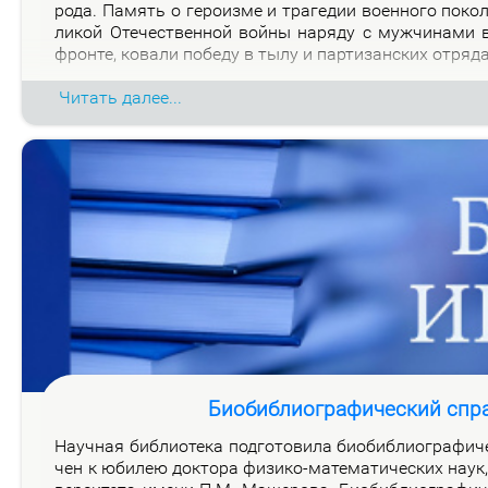
ро­да. Па­мять о ге­ро­из­ме и тра­ге­дии во­ен­но­го по­к
ли­кой Оте­че­ствен­ной вой­ны на­ря­ду с муж­чи­на­ми
фрон­те, ко­ва­ли по­бе­ду в ты­лу и пар­ти­зан­ских от­ря­д
Читать далее...
Биобиблиографический спр
На­уч­ная биб­лио­те­ка под­го­то­ви­ла био­биб­лио­гра­фи­
чен к юби­лею док­то­ра физи­ко-ма­те­ма­ти­че­ских на­ук, 