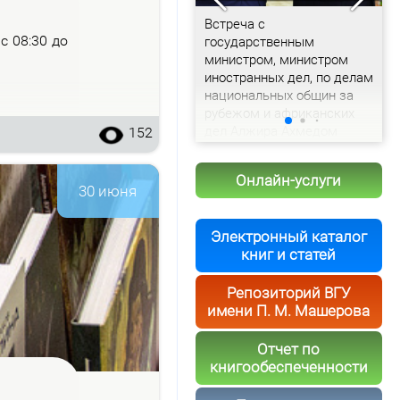
Доклад председателя
Встреча с
С
– с 08:30 до
Витебского облисполкома
государственным
с
Александра Рогожника
министром, министром
и
иностранных дел, по делам
т
национальных общин за
рубежом и африканских
дел Алжира Ахмедом
152
Аттафом
Онлайн-услуги
30 июня
Электронный каталог
книг и статей
Репозиторий ВГУ
имени П. М. Машерова
Отчет по
книгообеспеченности