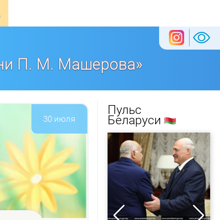
ни П. М. Машерова»
Пульс
Беларуси
30 июля