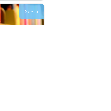
29 мая
а­ци­он­но-
146