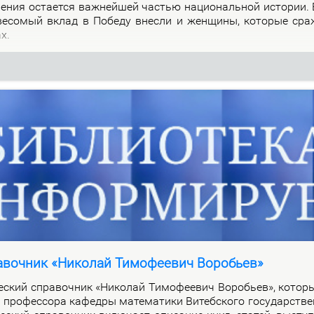
о­ле­ния оста­ет­ся важ­ней­шей ча­стью на­цио­наль­ной ис­то­рии.
 ве­со­мый вклад в По­бе­ду внес­ли и жен­щи­ны, ко­то­рые сра
ах.
авочник «Николай Тимофеевич Воробьев»
че­ский спра­воч­ник «Ни­ко­лай Ти­мо­фе­е­вич Во­ро­бьев», ко­то­
про­фес­со­ра ка­фед­ры ма­те­ма­ти­ки Ви­теб­ско­го го­судар­стве