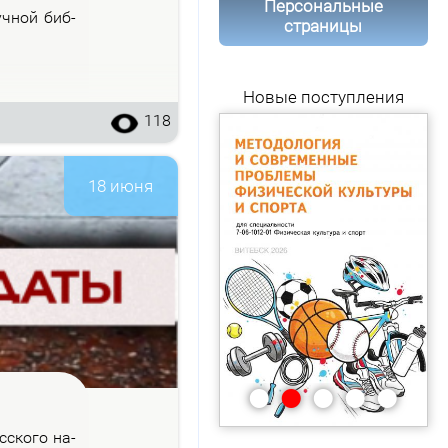
Персональные
уч­ной биб­
страницы
Новые поступления
118
18 июня
•
•
•
•
•
с­ско­го на­