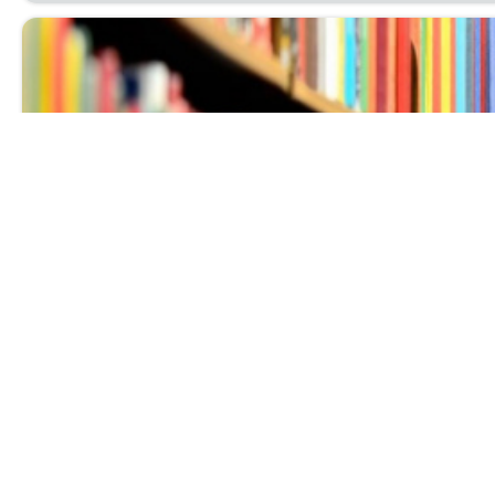
Выставка нов
Ува­жа­е­мые чи­та­те­ли! При­гла­ша­ем вас с 1 по 30 ию
биб­лио­гра­фи­че­ский от­дел.
Читать далее...