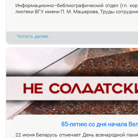
Ин­фор­ма­ци­он­но–биб­лио­гра­фи­че­ский от­дел (гл. ко
лио­те­ки ВГУ име­ни П. М. Ма­ше­ро­ва, Тру­ды со­труд­н
Читать далее...
85-летию со дня начала Ве
22 июня Бе­ла­русь от­ме­ча­ет День все­на­род­ной па­мя­