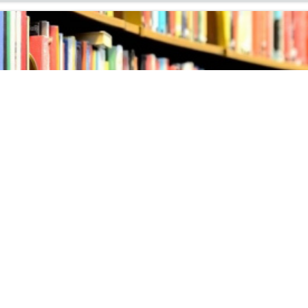
ых поступлений литературы
ня на вы­став­ку но­вых по­ступ­ле­ний ли­те­ра­ту­ры в ин­фор­м