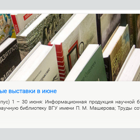
ые выставки в июне
р­пус) 1 – 30 июня: Ин­фор­ма­ци­он­ная про­дук­ция на­уч­ной би
а­уч­ную биб­лио­те­ку ВГУ име­ни П. М. Ма­ше­ро­ва; Тру­ды со­