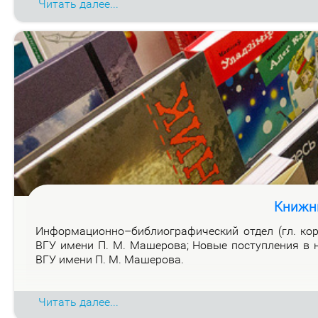
Читать далее...
Книжн
Ин­фор­ма­ци­он­но–биб­лио­гра­фи­че­ский от­дел (гл. ко
ВГУ име­ни П. М. Ма­ше­ро­ва; Но­вые по­ступ­ле­ния в н
ВГУ име­ни П. М. Ма­ше­ро­ва.
Читать далее...