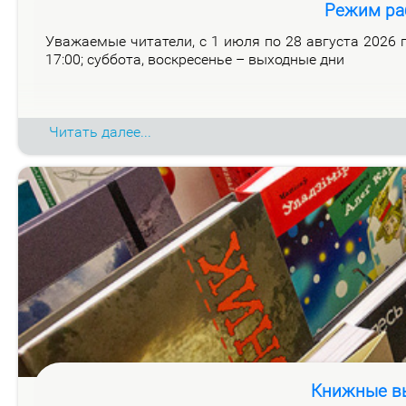
Режим ра
Ува­жа­е­мые чи­та­те­ли, с 1 июля по 28 ав­гу­ста 2026 го
17:00; суб­бо­та, вос­кре­се­нье – вы­ход­ные дни
Читать далее...
Книжные вы