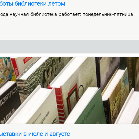
боты библиотеки летом
­да на­уч­ная биб­лио­те­ка ра­бо­та­ет: по­не­дель­ник-пят­ни­ца 
ставки в июле и августе