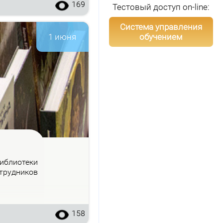
169
Тестовый доступ on-line:
Система управления
обучением
1 июня
б­лио­те­ки
труд­ни­ков
158