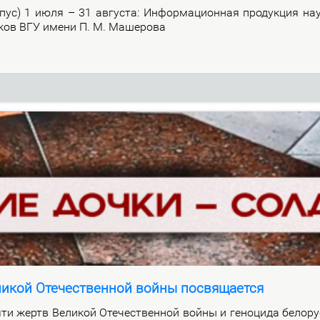
р­пус) 1 июля – 31 ав­гу­ста: Ин­фор­ма­ци­он­ная про­дук­ция на­
и­ков ВГУ име­ни П. М. Ма­ше­ро­ва
ликой Отечественной войны посвящается
ти жертв Ве­ли­кой Оте­че­ствен­ной вой­ны и ге­но­ци­да бе­ло­ру