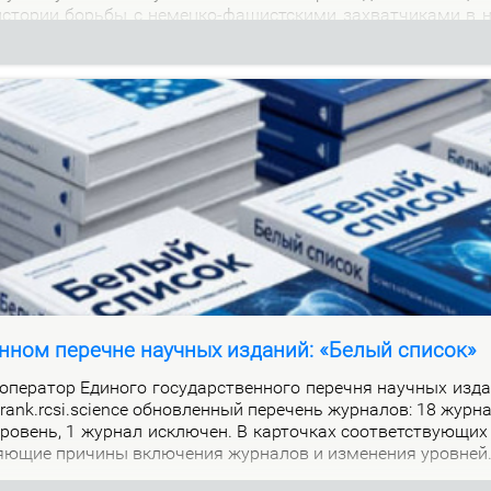
м ис­то­рии борь­бы с немец­ко-фа­шист­ски­ми за­хват­чи­ка­ми в 
нном перечне научных изданий: «Белый список»
е­ра­тор Еди­но­го го­судар­ствен­но­го пе­реч­ня на­уч­ных из­да
alrank.rcsi.science об­нов­лен­ный пе­ре­чень жур­на­лов: 18 жур­
ро­вень, 1 жур­нал ис­клю­чен. В кар­точ­ках со­от­вет­ству­ю­щих
я­ю­щие при­чи­ны вклю­че­ния жур­на­лов и из­ме­не­ния уров­ней