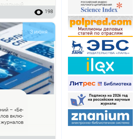
на­чаль­ный
198
3 июня
­ний – «Бе­
на­лов вклю­
 жур­на­лов
.