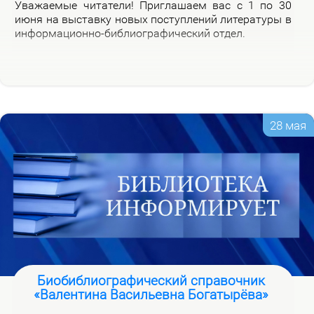
Ува­жа­е­мые чи­та­те­ли! При­гла­ша­ем вас с 1 по 30
июня на вы­став­ку но­вых по­ступ­ле­ний ли­те­ра­ту­ры в
ин­фор­ма­ци­он­но-биб­лио­гра­фи­че­ский от­дел.
28 мая
Биобиблиографический справочник
«Валентина Васильевна Богатырёва»