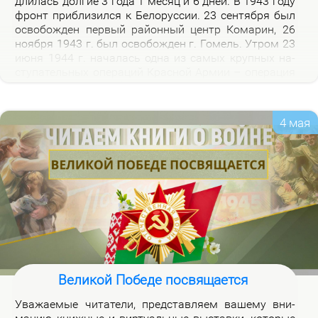
дли­лась дол­гие 3 го­да 1 ме­сяц и 6 дней. В 1943 го­ду
фронт при­бли­зил­ся к Бе­ло­рус­сии. 23 сен­тяб­ря был
осво­бож­ден пер­вый рай­он­ный центр Ко­ма­рин, 26
но­яб­ря 1943 г. был осво­бож­ден г. Го­мель. Утром 23
июня 1944 г. на­ча­лась од­на из са­мых круп­ных на­
сту­па­тель­ных опе­ра­ций Крас­ной Ар­мии – опе­ра­ция
«Баг­ра­ти­он». Осво­бож­де­ни­ем 28 июля 1944 г. г.
Бре­ста за­вер­ши­лось из­гна­ние немец­ко-фа­шист­ских
за­хват­чи­ков с тер­ри­то­рии Бе­ло­рус­сии.
4 мая
Великой Победе посвящается
Ува­жа­е­мые чи­та­те­ли, пред­став­ля­ем ва­ше­му вни­