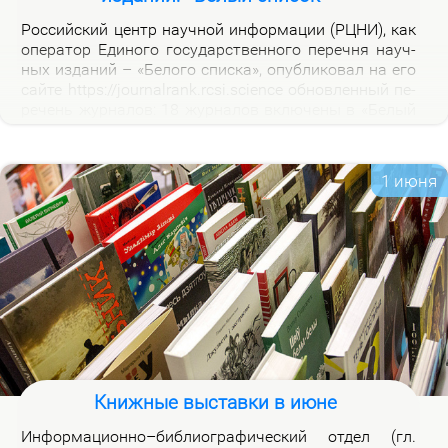
Рос­сий­ский центр на­уч­ной ин­фор­ма­ции (РЦНИ), как
опе­ра­тор Еди­но­го го­судар­ствен­но­го пе­реч­ня на­уч­
ных из­да­ний – «Бе­ло­го спис­ка», опуб­ли­ко­вал на его
сай­те https://journalrank.rcsi.science об­нов­лен­ный пе­
ре­чень жур­на­лов: 18 жур­на­лов вклю­че­ны в «Бе­лый
спи­сок», у 118 жур­на­лов из­ме­нил­ся уро­вень, 1 жур­
нал ис­клю­чен. В кар­точ­ках со­от­вет­ству­ю­щих жур­
на­лов на вклад­ке «Уров­ни» раз­ме­ще­ны при­ме­ча­ния,
1 июня
по­яс­ня­ю­щие при­чи­ны вклю­че­ния жур­на­лов и из­ме­
не­ния уров­ней.
Книжные выставки в июне
Ин­фор­ма­ци­он­но–биб­лио­гра­фи­че­ский от­дел (гл.