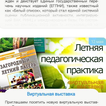
жден и дей­ству­ет Еди­ный го­судар­ствен­ный пе­ре­
чень на­уч­ных из­да­ний (ЕГПНИ), так­же из­вест­ный
как «Бе­лый спи­сок», ко­то­рый стал еди­ной си­сте­мой
оцен­ки пуб­ли­ка­ци­он­ной ак­тив­но­сти, ин­те­гри­ру­ю­
щей ВАК, РИНЦ и меж­ду­на­род­ные ба­зы. По со­сто­я­
нию на сен­тябрь 2025 го­да (с ак­ту­а­ли­за­ци­ей на
2026 год), рос­сий­ская часть пе­реч­ня вклю­ча­ет 3120
жур­на­лов.
12 мая
Виртуальная выставка
При­гла­ша­ем по­се­тить но­вую вир­ту­аль­ную вы­став­