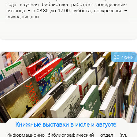
го­да на­уч­ная биб­лио­те­ка ра­бо­та­ет: по­не­дель­ник-
пят­ни­ца – с 08:30 до 17:00; суб­бо­та, вос­кре­се­нье –
вы­ход­ные дни
30 июня
Книжные выставки в июле и августе
Ин­фор­ма­ци­он­но–биб­лио­гра­фи­че­ский от­дел (гл.