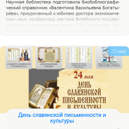
На­уч­ная биб­лио­те­ка под­го­то­ви­ла био­биб­лио­гра­фи­
че­ский спра­воч­ник «Ва­лен­ти­на Ва­си­льев­на Бо­га­ты­
рё­ва», при­уро­чен­ный к юби­лею док­то­ра эко­но­ми­че­
ских на­ук, про­фес­со­ра, рек­то­ра Ви­теб­ско­го го­судар­
ствен­но­го уни­вер­си­те­та име­ни П.М. Ма­ше­ро­ва. Из­
да­ние вклю­ча­ет опи­са­ние книг, ста­тей, ав­то­ре­фе­ра­
тов, дис­сер­та­ций В.В. Бо­га­ты­рё­вой за 2000–2025 гг.,
а так­же пуб­ли­ка­ций о ней.
22 мая
День славянской письменности и
культуры