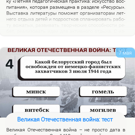
ку «Лет­няя пе­да­го­ги­че­ская прак­ти­ка: ис­кус­ство вос­
пи­та­ния», ко­то­рая раз­ме­ще­на в раз­де­ле «Ре­сур­сы».
Вы­став­ка ли­те­ра­ту­ры по­мо­жет ор­га­ни­за­то­рам лет­
не­го от­ды­ха де­тей и под­рост­ков спла­ни­ро­вать ра­бо­
ту во­жа­тых, раз­ви­вать твор­че­ские спо­соб­но­сти ре­
бят, ре­а­ли­зо­вать идеи для ак­тив­но­го от­ды­ха. С из­
да­ни­я­ми, пред­став­лен­ны­ми на экс­по­зи­ции вы­став­
ки, мож­но озна­ко­мить­ся в на­уч­ной биб­лио­те­ке уни­
вер­си­те­та.
7 мая
Великая Отечественная война: тест
Ве­ли­кая Оте­че­ствен­ная вой­на – не про­сто да­та в