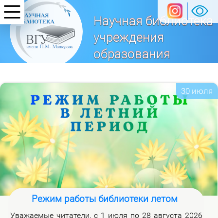
Научная библиотека
учреждения
образования
«Витебский
государственный университет
30 июля
имени П. М. Машерова»
Режим работы библиотеки летом
Ува­жа­е­мые чи­та­те­ли, с 1 июля по 28 ав­гу­ста 2026