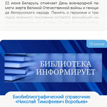
22 июня Бе­ла­русь от­ме­ча­ет День все­на­род­ной па­
мя­ти жертв Ве­ли­кой Оте­че­ствен­ной вой­ны и ге­но­ци­
да бе­ло­рус­ско­го на­ро­да. Па­мять о ге­ро­из­ме и тра­
ге­дии во­ен­но­го по­ко­ле­ния оста­ет­ся важ­ней­шей ча­
стью на­цио­наль­ной ис­то­рии. В го­ды Ве­ли­кой Оте­че­
ствен­ной вой­ны на­ря­ду с муж­чи­на­ми ве­со­мый
вклад в По­бе­ду внес­ли и жен­щи­ны, ко­то­рые сра­жа­
лись на фрон­те, ко­ва­ли по­бе­ду в ты­лу и пар­ти­зан­
ских от­ря­дах.
15 июня
Биобиблиографический справочник
«Николай Тимофеевич Воробьев»