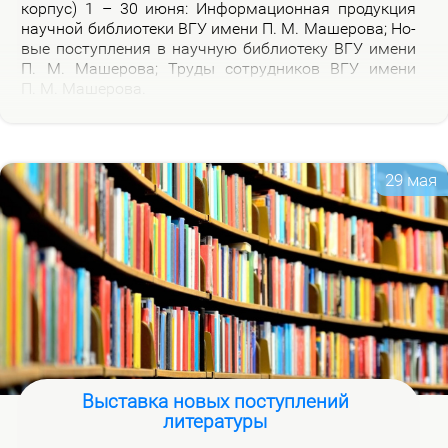
кор­пус) 1 – 30 июня: Ин­фор­ма­ци­он­ная про­дук­ция
на­уч­ной биб­лио­те­ки ВГУ име­ни П. М. Ма­ше­ро­ва; Но­
вые по­ступ­ле­ния в на­уч­ную биб­лио­те­ку ВГУ име­ни
П. М. Ма­ше­ро­ва; Тру­ды со­труд­ни­ков ВГУ име­ни
П. М. Ма­ше­ро­ва.
29 мая
Выставка новых поступлений
литературы