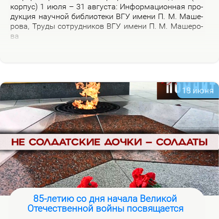
кор­пус) 1 июля – 31 ав­гу­ста: Ин­фор­ма­ци­он­ная про­
дук­ция на­уч­ной биб­лио­те­ки ВГУ име­ни П. М. Ма­ше­
ро­ва, Тру­ды со­труд­ни­ков ВГУ име­ни П. М. Ма­ше­ро­
ва
18 июня
85-летию со дня начала Великой
Отечественной войны посвящается