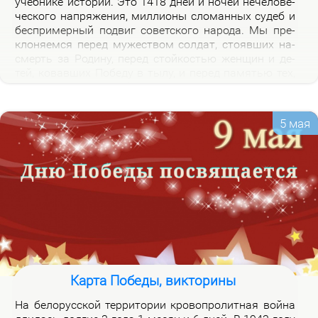
учеб­ни­ке ис­то­рии. Это 1418 дней и но­чей нече­ло­ве­
че­ско­го на­пря­же­ния, мил­ли­о­ны сло­ман­ных су­деб и
бес­при­мер­ный по­двиг со­вет­ско­го на­ро­да. Мы пре­
кло­ня­ем­ся пе­ред му­же­ством сол­дат, сто­яв­ших на­
смерть за Ро­ди­ну, пе­ред стой­ко­стью жен­щин и де­
тей, ко­вав­ших По­бе­ду в ты­лу, и пе­ред па­мя­тью тех,
кто не вер­нул­ся из боя. Наш долг – со­хра­нить па­
мять о войне и пе­ре­дать ее сле­ду­ю­щим по­ко­ле­ни­
ям.
5 мая
Карта Победы, викторины
На бе­ло­рус­ской тер­ри­то­рии кро­во­про­лит­ная вой­на