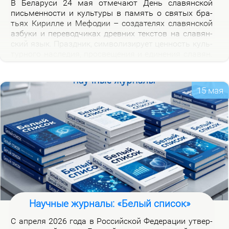
В Бе­ла­ру­си 24 мая от­ме­ча­ют День сла­вян­ской
пись­мен­но­сти и куль­ту­ры в па­мять о свя­тых бра­
тьях Ки­рил­ле и Ме­фо­дии – со­зда­те­лях сла­вян­ской
аз­бу­ки и пе­ре­вод­чи­ках древ­них тек­стов на сла­вян­
ский язык. Празд­ник, сим­во­ли­зи­ру­ет цен­ность куль­
тур­но­го на­сле­дия, про­све­ще­ния и еди­не­ния сла­вян.
Празд­ник ва­жен для фор­ми­ро­ва­ния куль­тур­ной
иден­тич­но­сти бе­ло­ру­сов и при­част­но­сти к сла­вян­
ской на­род­но­сти.
15 мая
Научные журналы: «Белый список»
С ап­ре­ля 2026 го­да в Рос­сий­ской Фе­де­ра­ции утвер­