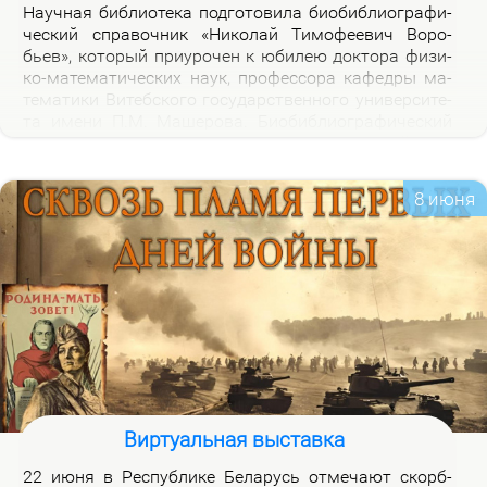
На­уч­ная биб­лио­те­ка под­го­то­ви­ла био­биб­лио­гра­фи­
че­ский спра­воч­ник «Ни­ко­лай Ти­мо­фе­е­вич Во­ро­
бьев», ко­то­рый при­уро­чен к юби­лею док­то­ра физи­
ко-ма­те­ма­ти­че­ских на­ук, про­фес­со­ра ка­фед­ры ма­
те­ма­ти­ки Ви­теб­ско­го го­судар­ствен­но­го уни­вер­си­те­
та име­ни П.М. Ма­ше­ро­ва. Био­биб­лио­гра­фи­че­ский
спра­воч­ник вклю­ча­ет опи­са­ние книг, ста­тей, вы­
ступ­ле­ний, ин­тер­вью Н.Т.Во­ро­бье­ва за пе­ри­од 1978-
2026 го­дов и пуб­ли­ка­ций о нем и его ра­бо­тах. Спра­
8 июня
воч­ник пред­на­зна­чен для на­уч­ных ра­бот­ни­ков, пре­
по­да­ва­те­лей, ас­пи­ран­тов, сту­ден­тов, всех тех, кто
ин­те­ре­су­ет­ся тео­ри­ей клас­сов ко­неч­ных групп и ме­
то­ди­кой пре­по­да­ва­ния ма­те­ма­ти­ки в шко­ле и ву­зе,
а так­же жиз­нью и де­я­тель­но­стью Ни­ко­лая Ти­мо­фе­
е­ви­ча Во­ро­бье­ва.
Виртуальная выставка
22 июня в Рес­пуб­ли­ке Бе­ла­русь от­ме­ча­ют скорб­