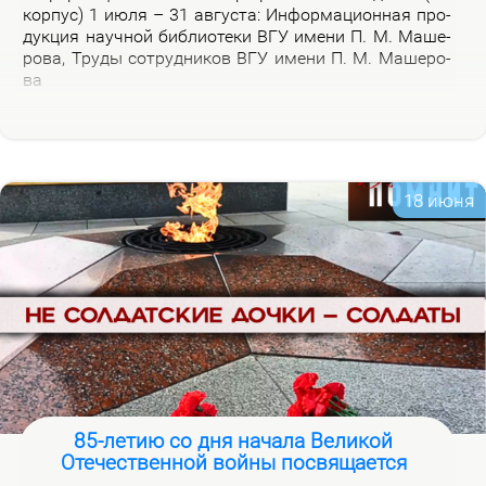
кор­пус) 1 июля – 31 ав­гу­ста: Ин­фор­ма­ци­он­ная про­
дук­ция на­уч­ной биб­лио­те­ки ВГУ име­ни П. М. Ма­ше­
ро­ва, Тру­ды со­труд­ни­ков ВГУ име­ни П. М. Ма­ше­ро­
ва
18 июня
85-летию со дня начала Великой
Отечественной войны посвящается