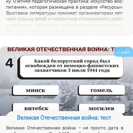
ку «Лет­няя пе­да­го­ги­че­ская прак­ти­ка: ис­кус­ство вос­
пи­та­ния», ко­то­рая раз­ме­ще­на в раз­де­ле «Ре­сур­сы».
Вы­став­ка ли­те­ра­ту­ры по­мо­жет ор­га­ни­за­то­рам лет­
не­го от­ды­ха де­тей и под­рост­ков спла­ни­ро­вать ра­бо­
ту во­жа­тых, раз­ви­вать твор­че­ские спо­соб­но­сти ре­
бят, ре­а­ли­зо­вать идеи для ак­тив­но­го от­ды­ха. С из­
да­ни­я­ми, пред­став­лен­ны­ми на экс­по­зи­ции вы­став­
ки, мож­но озна­ко­мить­ся в на­уч­ной биб­лио­те­ке уни­
вер­си­те­та.
7 мая
Великая Отечественная война: тест
Ве­ли­кая Оте­че­ствен­ная вой­на – не про­сто да­та в