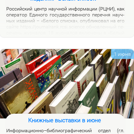
Рос­сий­ский центр на­уч­ной ин­фор­ма­ции (РЦНИ), как
опе­ра­тор Еди­но­го го­судар­ствен­но­го пе­реч­ня на­уч­
ных из­да­ний – «Бе­ло­го спис­ка», опуб­ли­ко­вал на его
сай­те https://journalrank.rcsi.science об­нов­лен­ный пе­
ре­чень жур­на­лов: 18 жур­на­лов вклю­че­ны в «Бе­лый
спи­сок», у 118 жур­на­лов из­ме­нил­ся уро­вень, 1 жур­
нал ис­клю­чен. В кар­точ­ках со­от­вет­ству­ю­щих жур­
на­лов на вклад­ке «Уров­ни» раз­ме­ще­ны при­ме­ча­ния,
1 июня
по­яс­ня­ю­щие при­чи­ны вклю­че­ния жур­на­лов и из­ме­
не­ния уров­ней.
Книжные выставки в июне
Ин­фор­ма­ци­он­но–биб­лио­гра­фи­че­ский от­дел (гл.