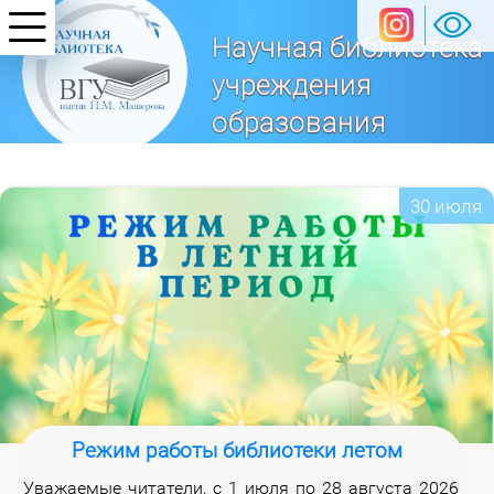
Научная библиотека
учреждения
образования
«Витебский
государственный университет
30 июля
имени П. М. Машерова»
Режим работы библиотеки летом
Ува­жа­е­мые чи­та­те­ли, с 1 июля по 28 ав­гу­ста 2026