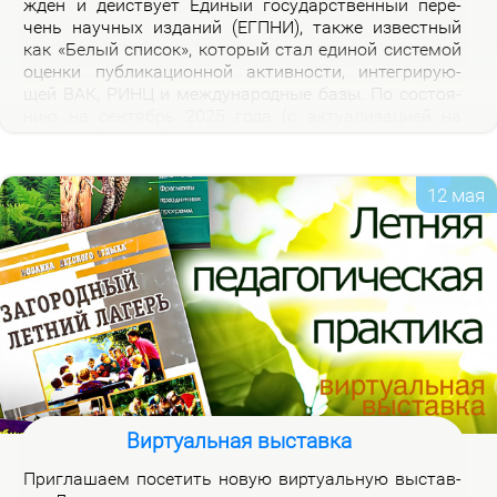
жден и дей­ству­ет Еди­ный го­судар­ствен­ный пе­ре­
чень на­уч­ных из­да­ний (ЕГПНИ), так­же из­вест­ный
как «Бе­лый спи­сок», ко­то­рый стал еди­ной си­сте­мой
оцен­ки пуб­ли­ка­ци­он­ной ак­тив­но­сти, ин­те­гри­ру­ю­
щей ВАК, РИНЦ и меж­ду­на­род­ные ба­зы. По со­сто­я­
нию на сен­тябрь 2025 го­да (с ак­ту­а­ли­за­ци­ей на
2026 год), рос­сий­ская часть пе­реч­ня вклю­ча­ет 3120
жур­на­лов.
12 мая
Виртуальная выставка
При­гла­ша­ем по­се­тить но­вую вир­ту­аль­ную вы­став­