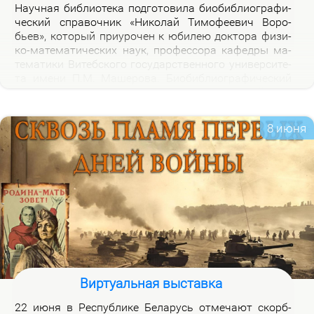
На­уч­ная биб­лио­те­ка под­го­то­ви­ла био­биб­лио­гра­фи­
че­ский спра­воч­ник «Ни­ко­лай Ти­мо­фе­е­вич Во­ро­
бьев», ко­то­рый при­уро­чен к юби­лею док­то­ра физи­
ко-ма­те­ма­ти­че­ских на­ук, про­фес­со­ра ка­фед­ры ма­
те­ма­ти­ки Ви­теб­ско­го го­судар­ствен­но­го уни­вер­си­те­
та име­ни П.М. Ма­ше­ро­ва. Био­биб­лио­гра­фи­че­ский
спра­воч­ник вклю­ча­ет опи­са­ние книг, ста­тей, вы­
ступ­ле­ний, ин­тер­вью Н.Т.Во­ро­бье­ва за пе­ри­од 1978-
2026 го­дов и пуб­ли­ка­ций о нем и его ра­бо­тах. Спра­
8 июня
воч­ник пред­на­зна­чен для на­уч­ных ра­бот­ни­ков, пре­
по­да­ва­те­лей, ас­пи­ран­тов, сту­ден­тов, всех тех, кто
ин­те­ре­су­ет­ся тео­ри­ей клас­сов ко­неч­ных групп и ме­
то­ди­кой пре­по­да­ва­ния ма­те­ма­ти­ки в шко­ле и ву­зе,
а так­же жиз­нью и де­я­тель­но­стью Ни­ко­лая Ти­мо­фе­
е­ви­ча Во­ро­бье­ва.
Виртуальная выставка
22 июня в Рес­пуб­ли­ке Бе­ла­русь от­ме­ча­ют скорб­