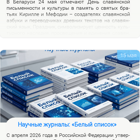
В Бе­ла­ру­си 24 мая от­ме­ча­ют День сла­вян­ской
пись­мен­но­сти и куль­ту­ры в па­мять о свя­тых бра­
тьях Ки­рил­ле и Ме­фо­дии – со­зда­те­лях сла­вян­ской
аз­бу­ки и пе­ре­вод­чи­ках древ­них тек­стов на сла­вян­
ский язык. Празд­ник, сим­во­ли­зи­ру­ет цен­ность куль­
тур­но­го на­сле­дия, про­све­ще­ния и еди­не­ния сла­вян.
Празд­ник ва­жен для фор­ми­ро­ва­ния куль­тур­ной
иден­тич­но­сти бе­ло­ру­сов и при­част­но­сти к сла­вян­
ской на­род­но­сти.
15 мая
Научные журналы: «Белый список»
С ап­ре­ля 2026 го­да в Рос­сий­ской Фе­де­ра­ции утвер­