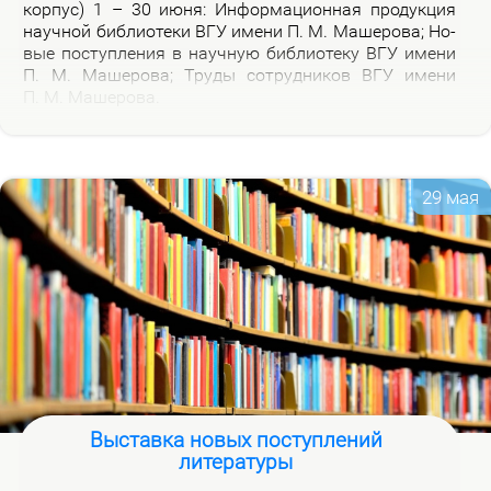
кор­пус) 1 – 30 июня: Ин­фор­ма­ци­он­ная про­дук­ция
на­уч­ной биб­лио­те­ки ВГУ име­ни П. М. Ма­ше­ро­ва; Но­
вые по­ступ­ле­ния в на­уч­ную биб­лио­те­ку ВГУ име­ни
П. М. Ма­ше­ро­ва; Тру­ды со­труд­ни­ков ВГУ име­ни
П. М. Ма­ше­ро­ва.
29 мая
Выставка новых поступлений
литературы