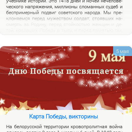
учеб­ни­ке ис­то­рии. Это 1418 дней и но­чей нече­ло­ве­
че­ско­го на­пря­же­ния, мил­ли­о­ны сло­ман­ных су­деб и
бес­при­мер­ный по­двиг со­вет­ско­го на­ро­да. Мы пре­
кло­ня­ем­ся пе­ред му­же­ством сол­дат, сто­яв­ших на­
смерть за Ро­ди­ну, пе­ред стой­ко­стью жен­щин и де­
тей, ко­вав­ших По­бе­ду в ты­лу, и пе­ред па­мя­тью тех,
кто не вер­нул­ся из боя. Наш долг – со­хра­нить па­
мять о войне и пе­ре­дать ее сле­ду­ю­щим по­ко­ле­ни­
ям.
5 мая
Карта Победы, викторины
На бе­ло­рус­ской тер­ри­то­рии кро­во­про­лит­ная вой­на