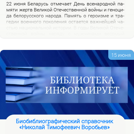
22 июня Бе­ла­русь от­ме­ча­ет День все­на­род­ной па­
мя­ти жертв Ве­ли­кой Оте­че­ствен­ной вой­ны и ге­но­ци­
да бе­ло­рус­ско­го на­ро­да. Па­мять о ге­ро­из­ме и тра­
ге­дии во­ен­но­го по­ко­ле­ния оста­ет­ся важ­ней­шей ча­
стью на­цио­наль­ной ис­то­рии. В го­ды Ве­ли­кой Оте­че­
ствен­ной вой­ны на­ря­ду с муж­чи­на­ми ве­со­мый
вклад в По­бе­ду внес­ли и жен­щи­ны, ко­то­рые сра­жа­
лись на фрон­те, ко­ва­ли по­бе­ду в ты­лу и пар­ти­зан­
ских от­ря­дах.
15 июня
Биобиблиографический справочник
«Николай Тимофеевич Воробьев»