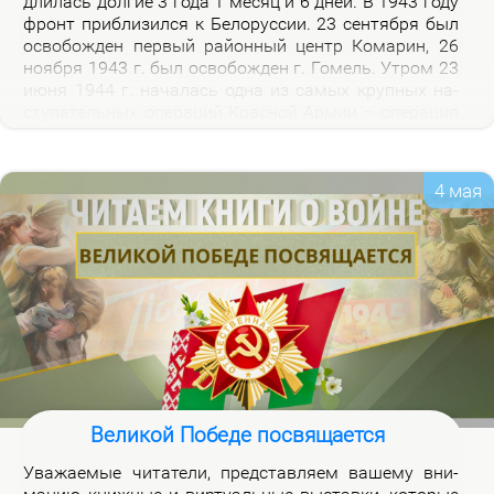
дли­лась дол­гие 3 го­да 1 ме­сяц и 6 дней. В 1943 го­ду
фронт при­бли­зил­ся к Бе­ло­рус­сии. 23 сен­тяб­ря был
осво­бож­ден пер­вый рай­он­ный центр Ко­ма­рин, 26
но­яб­ря 1943 г. был осво­бож­ден г. Го­мель. Утром 23
июня 1944 г. на­ча­лась од­на из са­мых круп­ных на­
сту­па­тель­ных опе­ра­ций Крас­ной Ар­мии – опе­ра­ция
«Баг­ра­ти­он». Осво­бож­де­ни­ем 28 июля 1944 г. г.
Бре­ста за­вер­ши­лось из­гна­ние немец­ко-фа­шист­ских
за­хват­чи­ков с тер­ри­то­рии Бе­ло­рус­сии.
4 мая
Великой Победе посвящается
Ува­жа­е­мые чи­та­те­ли, пред­став­ля­ем ва­ше­му вни­