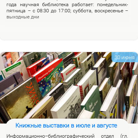
го­да на­уч­ная биб­лио­те­ка ра­бо­та­ет: по­не­дель­ник-
пят­ни­ца – с 08:30 до 17:00; суб­бо­та, вос­кре­се­нье –
вы­ход­ные дни
30 июня
Книжные выставки в июле и августе
Ин­фор­ма­ци­он­но–биб­лио­гра­фи­че­ский от­дел (гл.