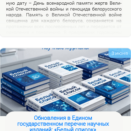
ную да­ту – День все­на­род­ной па­мя­ти жертв Ве­ли­
кой Оте­че­ствен­ной вой­ны и ге­но­ци­да бе­ло­рус­ско­го
на­ро­да. Па­мять о Ве­ли­кой Оте­че­ствен­ной войне
свя­щен­на для каж­до­го бе­ло­ру­са, со­хра­ня­ет­ся на
про­тя­же­нии всех по­сле­во­ен­ных лет и пе­ре­да­ет­ся от
по­ко­ле­ния к по­ко­ле­нию. В пред­две­рии го­дов­щи­ны
на­ча­ла Ве­ли­кой Оте­че­ствен­ной вой­ны, пред­став­ля­
ем но­вую вир­ту­аль­ную вы­став­ку «Сквозь пла­мя
пер­вых дней вой­ны», ко­то­рая по­свя­ща­ет­ся тра­ги­че­
3 июня
ским и ге­ро­и­че­ским стра­ни­цам ис­то­рии борь­бы с
немец­ко-фа­шист­ски­ми за­хват­чи­ка­ми в на­чаль­ный
пе­ри­од вой­ны.
Обновления в Едином
государственном перечне научных
изданий: «Белый список»