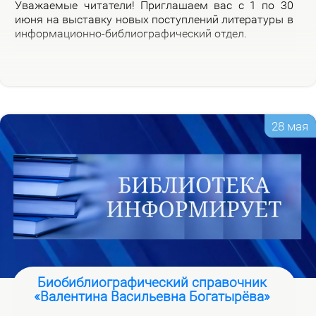
Ува­жа­е­мые чи­та­те­ли! При­гла­ша­ем вас с 1 по 30
июня на вы­став­ку но­вых по­ступ­ле­ний ли­те­ра­ту­ры в
ин­фор­ма­ци­он­но-биб­лио­гра­фи­че­ский от­дел.
28 мая
Биобиблиографический справочник
«Валентина Васильевна Богатырёва»