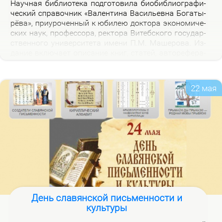
На­уч­ная биб­лио­те­ка под­го­то­ви­ла био­биб­лио­гра­фи­
че­ский спра­воч­ник «Ва­лен­ти­на Ва­си­льев­на Бо­га­ты­
рё­ва», при­уро­чен­ный к юби­лею док­то­ра эко­но­ми­че­
ских на­ук, про­фес­со­ра, рек­то­ра Ви­теб­ско­го го­судар­
ствен­но­го уни­вер­си­те­та име­ни П.М. Ма­ше­ро­ва. Из­
да­ние вклю­ча­ет опи­са­ние книг, ста­тей, ав­то­ре­фе­ра­
тов, дис­сер­та­ций В.В. Бо­га­ты­рё­вой за 2000–2025 гг.,
а так­же пуб­ли­ка­ций о ней.
22 мая
День славянской письменности и
культуры