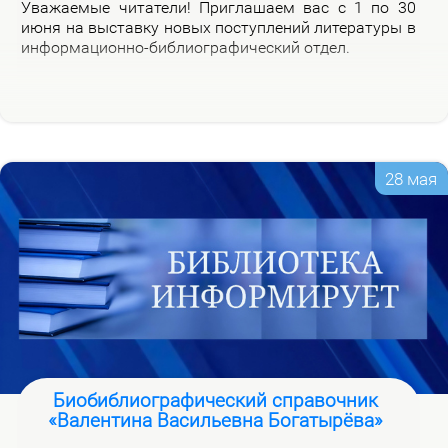
Ува­жа­е­мые чи­та­те­ли! При­гла­ша­ем вас с 1 по 30
июня на вы­став­ку но­вых по­ступ­ле­ний ли­те­ра­ту­ры в
ин­фор­ма­ци­он­но-биб­лио­гра­фи­че­ский от­дел.
28 мая
Биобиблиографический справочник
«Валентина Васильевна Богатырёва»