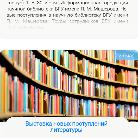
кор­пус) 1 – 30 июня: Ин­фор­ма­ци­он­ная про­дук­ция
на­уч­ной биб­лио­те­ки ВГУ име­ни П. М. Ма­ше­ро­ва; Но­
вые по­ступ­ле­ния в на­уч­ную биб­лио­те­ку ВГУ име­ни
П. М. Ма­ше­ро­ва; Тру­ды со­труд­ни­ков ВГУ име­ни
П. М. Ма­ше­ро­ва.
29 мая
Выставка новых поступлений
литературы