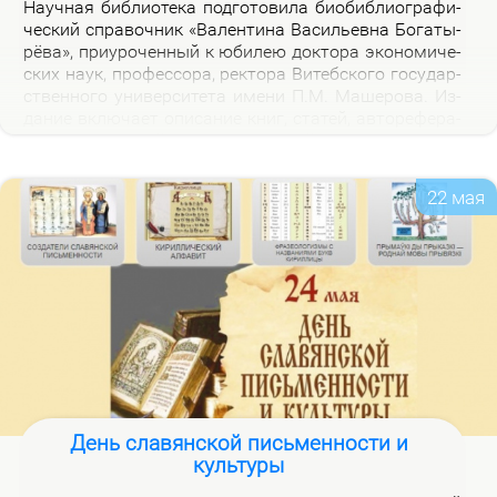
На­уч­ная биб­лио­те­ка под­го­то­ви­ла био­биб­лио­гра­фи­
че­ский спра­воч­ник «Ва­лен­ти­на Ва­си­льев­на Бо­га­ты­
рё­ва», при­уро­чен­ный к юби­лею док­то­ра эко­но­ми­че­
ских на­ук, про­фес­со­ра, рек­то­ра Ви­теб­ско­го го­судар­
ствен­но­го уни­вер­си­те­та име­ни П.М. Ма­ше­ро­ва. Из­
да­ние вклю­ча­ет опи­са­ние книг, ста­тей, ав­то­ре­фе­ра­
тов, дис­сер­та­ций В.В. Бо­га­ты­рё­вой за 2000–2025 гг.,
а так­же пуб­ли­ка­ций о ней.
22 мая
День славянской письменности и
культуры