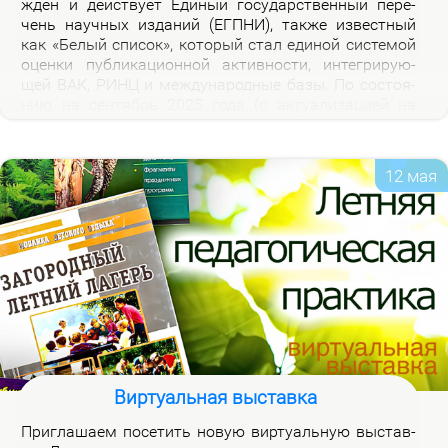
жден и дей­ству­ет Еди­ный го­судар­ствен­ный пе­ре­
чень на­уч­ных из­да­ний (ЕГПНИ), так­же из­вест­ный
как «Бе­лый спи­сок», ко­то­рый стал еди­ной си­сте­мой
оцен­ки пуб­ли­ка­ци­он­ной ак­тив­но­сти, ин­те­гри­ру­ю­
щей ВАК, РИНЦ и меж­ду­на­род­ные ба­зы. По со­сто­я­
нию на сен­тябрь 2025 го­да (с ак­ту­а­ли­за­ци­ей на
2026 год), рос­сий­ская часть пе­реч­ня вклю­ча­ет 3120
жур­на­лов.
12 мая
Виртуальная выставка
При­гла­ша­ем по­се­тить но­вую вир­ту­аль­ную вы­став­