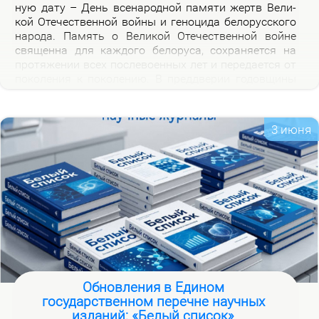
ную да­ту – День все­на­род­ной па­мя­ти жертв Ве­ли­
кой Оте­че­ствен­ной вой­ны и ге­но­ци­да бе­ло­рус­ско­го
на­ро­да. Па­мять о Ве­ли­кой Оте­че­ствен­ной войне
свя­щен­на для каж­до­го бе­ло­ру­са, со­хра­ня­ет­ся на
про­тя­же­нии всех по­сле­во­ен­ных лет и пе­ре­да­ет­ся от
по­ко­ле­ния к по­ко­ле­нию. В пред­две­рии го­дов­щи­ны
на­ча­ла Ве­ли­кой Оте­че­ствен­ной вой­ны, пред­став­ля­
ем но­вую вир­ту­аль­ную вы­став­ку «Сквозь пла­мя
пер­вых дней вой­ны», ко­то­рая по­свя­ща­ет­ся тра­ги­че­
3 июня
ским и ге­ро­и­че­ским стра­ни­цам ис­то­рии борь­бы с
немец­ко-фа­шист­ски­ми за­хват­чи­ка­ми в на­чаль­ный
пе­ри­од вой­ны.
Обновления в Едином
государственном перечне научных
изданий: «Белый список»