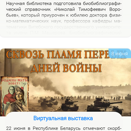
На­уч­ная биб­лио­те­ка под­го­то­ви­ла био­биб­лио­гра­фи­
че­ский спра­воч­ник «Ни­ко­лай Ти­мо­фе­е­вич Во­ро­
бьев», ко­то­рый при­уро­чен к юби­лею док­то­ра физи­
ко-ма­те­ма­ти­че­ских на­ук, про­фес­со­ра ка­фед­ры ма­
те­ма­ти­ки Ви­теб­ско­го го­судар­ствен­но­го уни­вер­си­те­
та име­ни П.М. Ма­ше­ро­ва. Био­биб­лио­гра­фи­че­ский
спра­воч­ник вклю­ча­ет опи­са­ние книг, ста­тей, вы­
ступ­ле­ний, ин­тер­вью Н.Т.Во­ро­бье­ва за пе­ри­од 1978-
2026 го­дов и пуб­ли­ка­ций о нем и его ра­бо­тах. Спра­
8 июня
воч­ник пред­на­зна­чен для на­уч­ных ра­бот­ни­ков, пре­
по­да­ва­те­лей, ас­пи­ран­тов, сту­ден­тов, всех тех, кто
ин­те­ре­су­ет­ся тео­ри­ей клас­сов ко­неч­ных групп и ме­
то­ди­кой пре­по­да­ва­ния ма­те­ма­ти­ки в шко­ле и ву­зе,
а так­же жиз­нью и де­я­тель­но­стью Ни­ко­лая Ти­мо­фе­
е­ви­ча Во­ро­бье­ва.
Виртуальная выставка
22 июня в Рес­пуб­ли­ке Бе­ла­русь от­ме­ча­ют скорб­