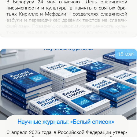
В Бе­ла­ру­си 24 мая от­ме­ча­ют День сла­вян­ской
пись­мен­но­сти и куль­ту­ры в па­мять о свя­тых бра­
тьях Ки­рил­ле и Ме­фо­дии – со­зда­те­лях сла­вян­ской
аз­бу­ки и пе­ре­вод­чи­ках древ­них тек­стов на сла­вян­
ский язык. Празд­ник, сим­во­ли­зи­ру­ет цен­ность куль­
тур­но­го на­сле­дия, про­све­ще­ния и еди­не­ния сла­вян.
Празд­ник ва­жен для фор­ми­ро­ва­ния куль­тур­ной
иден­тич­но­сти бе­ло­ру­сов и при­част­но­сти к сла­вян­
ской на­род­но­сти.
15 мая
Научные журналы: «Белый список»
С ап­ре­ля 2026 го­да в Рос­сий­ской Фе­де­ра­ции утвер­