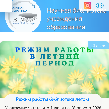
Научная библиотека
учреждения
образования
«Витебский
государственный университет
30 июля
имени П. М. Машерова»
Режим работы библиотеки летом
Ува­жа­е­мые чи­та­те­ли, с 1 июля по 28 ав­гу­ста 2026