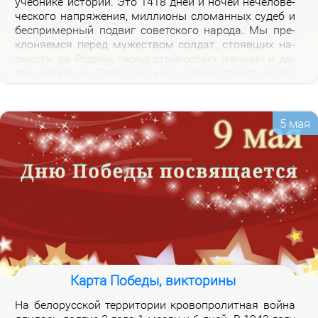
учеб­ни­ке ис­то­рии. Это 1418 дней и но­чей нече­ло­ве­
че­ско­го на­пря­же­ния, мил­ли­о­ны сло­ман­ных су­деб и
бес­при­мер­ный по­двиг со­вет­ско­го на­ро­да. Мы пре­
кло­ня­ем­ся пе­ред му­же­ством сол­дат, сто­яв­ших на­
смерть за Ро­ди­ну, пе­ред стой­ко­стью жен­щин и де­
тей, ко­вав­ших По­бе­ду в ты­лу, и пе­ред па­мя­тью тех,
кто не вер­нул­ся из боя. Наш долг – со­хра­нить па­
мять о войне и пе­ре­дать ее сле­ду­ю­щим по­ко­ле­ни­
ям.
5 мая
Карта Победы, викторины
На бе­ло­рус­ской тер­ри­то­рии кро­во­про­лит­ная вой­на