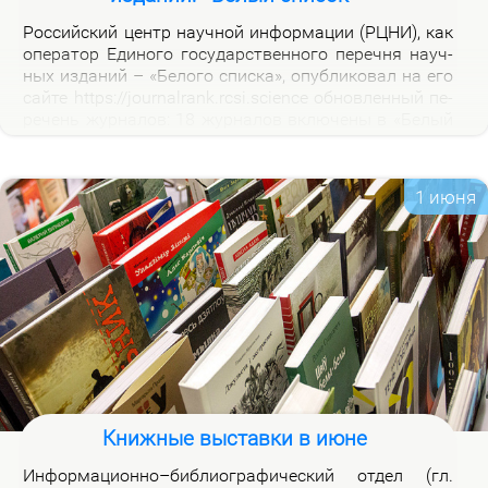
Рос­сий­ский центр на­уч­ной ин­фор­ма­ции (РЦНИ), как
опе­ра­тор Еди­но­го го­судар­ствен­но­го пе­реч­ня на­уч­
ных из­да­ний – «Бе­ло­го спис­ка», опуб­ли­ко­вал на его
сай­те https://journalrank.rcsi.science об­нов­лен­ный пе­
ре­чень жур­на­лов: 18 жур­на­лов вклю­че­ны в «Бе­лый
спи­сок», у 118 жур­на­лов из­ме­нил­ся уро­вень, 1 жур­
нал ис­клю­чен. В кар­точ­ках со­от­вет­ству­ю­щих жур­
на­лов на вклад­ке «Уров­ни» раз­ме­ще­ны при­ме­ча­ния,
1 июня
по­яс­ня­ю­щие при­чи­ны вклю­че­ния жур­на­лов и из­ме­
не­ния уров­ней.
Книжные выставки в июне
Ин­фор­ма­ци­он­но–биб­лио­гра­фи­че­ский от­дел (гл.