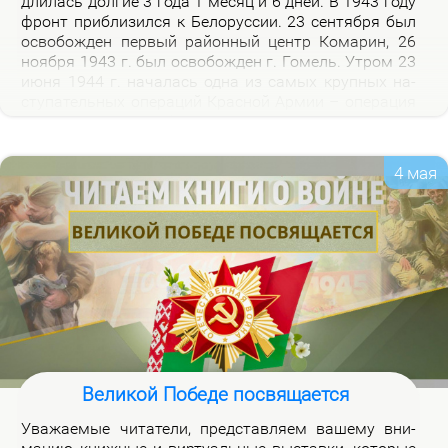
дли­лась дол­гие 3 го­да 1 ме­сяц и 6 дней. В 1943 го­ду
фронт при­бли­зил­ся к Бе­ло­рус­сии. 23 сен­тяб­ря был
осво­бож­ден пер­вый рай­он­ный центр Ко­ма­рин, 26
но­яб­ря 1943 г. был осво­бож­ден г. Го­мель. Утром 23
июня 1944 г. на­ча­лась од­на из са­мых круп­ных на­
сту­па­тель­ных опе­ра­ций Крас­ной Ар­мии – опе­ра­ция
«Баг­ра­ти­он». Осво­бож­де­ни­ем 28 июля 1944 г. г.
Бре­ста за­вер­ши­лось из­гна­ние немец­ко-фа­шист­ских
за­хват­чи­ков с тер­ри­то­рии Бе­ло­рус­сии.
4 мая
Великой Победе посвящается
Ува­жа­е­мые чи­та­те­ли, пред­став­ля­ем ва­ше­му вни­