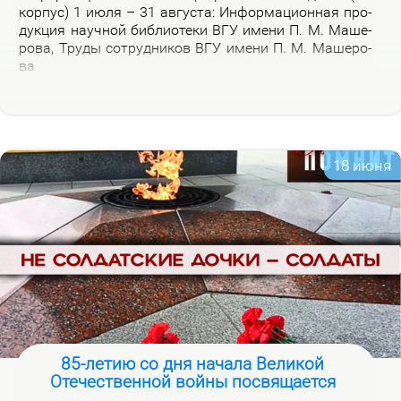
кор­пус) 1 июля – 31 ав­гу­ста: Ин­фор­ма­ци­он­ная про­
дук­ция на­уч­ной биб­лио­те­ки ВГУ име­ни П. М. Ма­ше­
ро­ва, Тру­ды со­труд­ни­ков ВГУ име­ни П. М. Ма­ше­ро­
ва
18 июня
85-летию со дня начала Великой
Отечественной войны посвящается