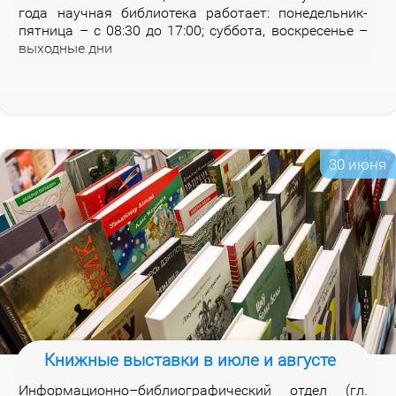
го­да на­уч­ная биб­лио­те­ка ра­бо­та­ет: по­не­дель­ник-
пят­ни­ца – с 08:30 до 17:00; суб­бо­та, вос­кре­се­нье –
вы­ход­ные дни
30 июня
Книжные выставки в июле и августе
Ин­фор­ма­ци­он­но–биб­лио­гра­фи­че­ский от­дел (гл.