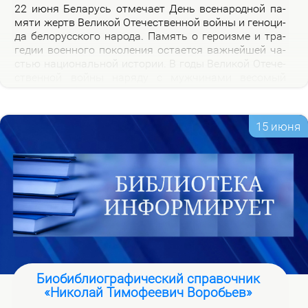
22 июня Бе­ла­русь от­ме­ча­ет День все­на­род­ной па­
мя­ти жертв Ве­ли­кой Оте­че­ствен­ной вой­ны и ге­но­ци­
да бе­ло­рус­ско­го на­ро­да. Па­мять о ге­ро­из­ме и тра­
ге­дии во­ен­но­го по­ко­ле­ния оста­ет­ся важ­ней­шей ча­
стью на­цио­наль­ной ис­то­рии. В го­ды Ве­ли­кой Оте­че­
ствен­ной вой­ны на­ря­ду с муж­чи­на­ми ве­со­мый
вклад в По­бе­ду внес­ли и жен­щи­ны, ко­то­рые сра­жа­
лись на фрон­те, ко­ва­ли по­бе­ду в ты­лу и пар­ти­зан­
ских от­ря­дах.
15 июня
Биобиблиографический справочник
«Николай Тимофеевич Воробьев»