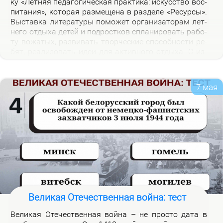
ку «Лет­няя пе­да­го­ги­че­ская прак­ти­ка: ис­кус­ство вос­
пи­та­ния», ко­то­рая раз­ме­ще­на в раз­де­ле «Ре­сур­сы».
Вы­став­ка ли­те­ра­ту­ры по­мо­жет ор­га­ни­за­то­рам лет­
не­го от­ды­ха де­тей и под­рост­ков спла­ни­ро­вать ра­бо­
ту во­жа­тых, раз­ви­вать твор­че­ские спо­соб­но­сти ре­
бят, ре­а­ли­зо­вать идеи для ак­тив­но­го от­ды­ха. С из­
да­ни­я­ми, пред­став­лен­ны­ми на экс­по­зи­ции вы­став­
ки, мож­но озна­ко­мить­ся в на­уч­ной биб­лио­те­ке уни­
вер­си­те­та.
7 мая
Великая Отечественная война: тест
Ве­ли­кая Оте­че­ствен­ная вой­на – не про­сто да­та в