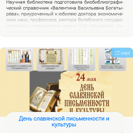
На­уч­ная биб­лио­те­ка под­го­то­ви­ла био­биб­лио­гра­фи­
че­ский спра­воч­ник «Ва­лен­ти­на Ва­си­льев­на Бо­га­ты­
рё­ва», при­уро­чен­ный к юби­лею док­то­ра эко­но­ми­че­
ских на­ук, про­фес­со­ра, рек­то­ра Ви­теб­ско­го го­судар­
ствен­но­го уни­вер­си­те­та име­ни П.М. Ма­ше­ро­ва. Из­
да­ние вклю­ча­ет опи­са­ние книг, ста­тей, ав­то­ре­фе­ра­
тов, дис­сер­та­ций В.В. Бо­га­ты­рё­вой за 2000–2025 гг.,
а так­же пуб­ли­ка­ций о ней.
22 мая
День славянской письменности и
культуры