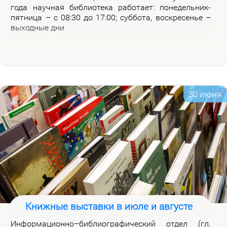
го­да на­уч­ная биб­лио­те­ка ра­бо­та­ет: по­не­дель­ник-
пят­ни­ца – с 08:30 до 17:00; суб­бо­та, вос­кре­се­нье –
вы­ход­ные дни
30 июня
Книжные выставки в июле и августе
Ин­фор­ма­ци­он­но–биб­лио­гра­фи­че­ский от­дел (гл.