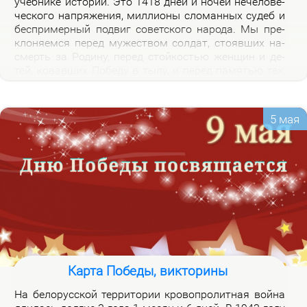
учеб­ни­ке ис­то­рии. Это 1418 дней и но­чей нече­ло­ве­
че­ско­го на­пря­же­ния, мил­ли­о­ны сло­ман­ных су­деб и
бес­при­мер­ный по­двиг со­вет­ско­го на­ро­да. Мы пре­
кло­ня­ем­ся пе­ред му­же­ством сол­дат, сто­яв­ших на­
смерть за Ро­ди­ну, пе­ред стой­ко­стью жен­щин и де­
тей, ко­вав­ших По­бе­ду в ты­лу, и пе­ред па­мя­тью тех,
кто не вер­нул­ся из боя. Наш долг – со­хра­нить па­
мять о войне и пе­ре­дать ее сле­ду­ю­щим по­ко­ле­ни­
ям.
5 мая
Карта Победы, викторины
На бе­ло­рус­ской тер­ри­то­рии кро­во­про­лит­ная вой­на