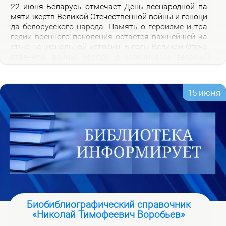
22 июня Бе­ла­русь от­ме­ча­ет День все­на­род­ной па­
мя­ти жертв Ве­ли­кой Оте­че­ствен­ной вой­ны и ге­но­ци­
да бе­ло­рус­ско­го на­ро­да. Па­мять о ге­ро­из­ме и тра­
ге­дии во­ен­но­го по­ко­ле­ния оста­ет­ся важ­ней­шей ча­
стью на­цио­наль­ной ис­то­рии. В го­ды Ве­ли­кой Оте­че­
ствен­ной вой­ны на­ря­ду с муж­чи­на­ми ве­со­мый
вклад в По­бе­ду внес­ли и жен­щи­ны, ко­то­рые сра­жа­
лись на фрон­те, ко­ва­ли по­бе­ду в ты­лу и пар­ти­зан­
ских от­ря­дах.
15 июня
Биобиблиографический справочник
«Николай Тимофеевич Воробьев»