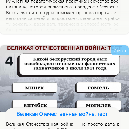
ку «Лет­няя пе­да­го­ги­че­ская прак­ти­ка: ис­кус­ство вос­
пи­та­ния», ко­то­рая раз­ме­ще­на в раз­де­ле «Ре­сур­сы».
Вы­став­ка ли­те­ра­ту­ры по­мо­жет ор­га­ни­за­то­рам лет­
не­го от­ды­ха де­тей и под­рост­ков спла­ни­ро­вать ра­бо­
ту во­жа­тых, раз­ви­вать твор­че­ские спо­соб­но­сти ре­
бят, ре­а­ли­зо­вать идеи для ак­тив­но­го от­ды­ха. С из­
да­ни­я­ми, пред­став­лен­ны­ми на экс­по­зи­ции вы­став­
ки, мож­но озна­ко­мить­ся в на­уч­ной биб­лио­те­ке уни­
вер­си­те­та.
7 мая
Великая Отечественная война: тест
Ве­ли­кая Оте­че­ствен­ная вой­на – не про­сто да­та в