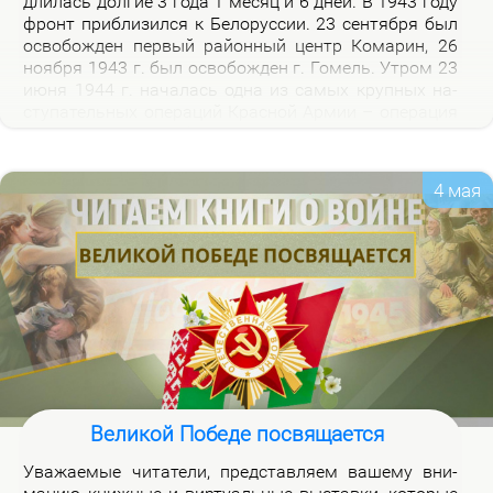
дли­лась дол­гие 3 го­да 1 ме­сяц и 6 дней. В 1943 го­ду
фронт при­бли­зил­ся к Бе­ло­рус­сии. 23 сен­тяб­ря был
осво­бож­ден пер­вый рай­он­ный центр Ко­ма­рин, 26
но­яб­ря 1943 г. был осво­бож­ден г. Го­мель. Утром 23
июня 1944 г. на­ча­лась од­на из са­мых круп­ных на­
сту­па­тель­ных опе­ра­ций Крас­ной Ар­мии – опе­ра­ция
«Баг­ра­ти­он». Осво­бож­де­ни­ем 28 июля 1944 г. г.
Бре­ста за­вер­ши­лось из­гна­ние немец­ко-фа­шист­ских
за­хват­чи­ков с тер­ри­то­рии Бе­ло­рус­сии.
4 мая
Великой Победе посвящается
Ува­жа­е­мые чи­та­те­ли, пред­став­ля­ем ва­ше­му вни­