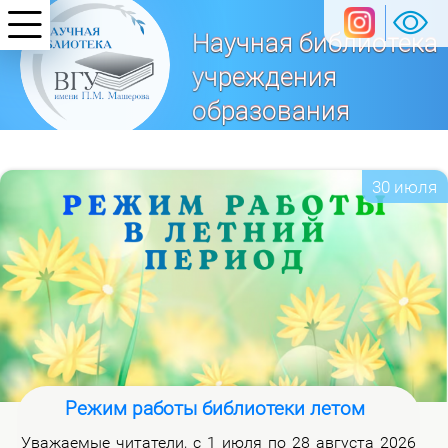
Научная библиотека
учреждения
образования
«Витебский
государственный университет
30 июля
имени П. М. Машерова»
Режим работы библиотеки летом
Ува­жа­е­мые чи­та­те­ли, с 1 июля по 28 ав­гу­ста 2026