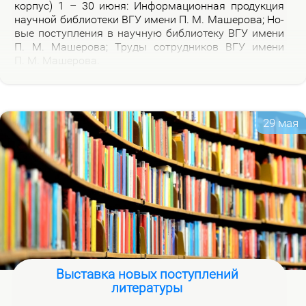
кор­пус) 1 – 30 июня: Ин­фор­ма­ци­он­ная про­дук­ция
на­уч­ной биб­лио­те­ки ВГУ име­ни П. М. Ма­ше­ро­ва; Но­
вые по­ступ­ле­ния в на­уч­ную биб­лио­те­ку ВГУ име­ни
П. М. Ма­ше­ро­ва; Тру­ды со­труд­ни­ков ВГУ име­ни
П. М. Ма­ше­ро­ва.
29 мая
Выставка новых поступлений
литературы