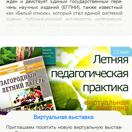
жден и дей­ству­ет Еди­ный го­судар­ствен­ный пе­ре­
чень на­уч­ных из­да­ний (ЕГПНИ), так­же из­вест­ный
как «Бе­лый спи­сок», ко­то­рый стал еди­ной си­сте­мой
оцен­ки пуб­ли­ка­ци­он­ной ак­тив­но­сти, ин­те­гри­ру­ю­
щей ВАК, РИНЦ и меж­ду­на­род­ные ба­зы. По со­сто­я­
нию на сен­тябрь 2025 го­да (с ак­ту­а­ли­за­ци­ей на
2026 год), рос­сий­ская часть пе­реч­ня вклю­ча­ет 3120
жур­на­лов.
12 мая
Виртуальная выставка
При­гла­ша­ем по­се­тить но­вую вир­ту­аль­ную вы­став­