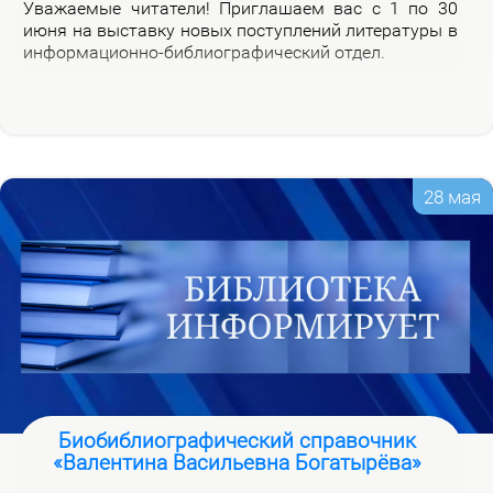
Ува­жа­е­мые чи­та­те­ли! При­гла­ша­ем вас с 1 по 30
июня на вы­став­ку но­вых по­ступ­ле­ний ли­те­ра­ту­ры в
ин­фор­ма­ци­он­но-биб­лио­гра­фи­че­ский от­дел.
28 мая
Биобиблиографический справочник
«Валентина Васильевна Богатырёва»