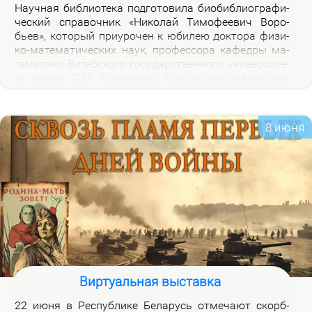
На­уч­ная биб­лио­те­ка под­го­то­ви­ла био­биб­лио­гра­фи­
че­ский спра­воч­ник «Ни­ко­лай Ти­мо­фе­е­вич Во­ро­
бьев», ко­то­рый при­уро­чен к юби­лею док­то­ра физи­
ко-ма­те­ма­ти­че­ских на­ук, про­фес­со­ра ка­фед­ры ма­
те­ма­ти­ки Ви­теб­ско­го го­судар­ствен­но­го уни­вер­си­те­
та име­ни П.М. Ма­ше­ро­ва. Био­биб­лио­гра­фи­че­ский
спра­воч­ник вклю­ча­ет опи­са­ние книг, ста­тей, вы­
ступ­ле­ний, ин­тер­вью Н.Т.Во­ро­бье­ва за пе­ри­од 1978-
2026 го­дов и пуб­ли­ка­ций о нем и его ра­бо­тах. Спра­
8 июня
воч­ник пред­на­зна­чен для на­уч­ных ра­бот­ни­ков, пре­
по­да­ва­те­лей, ас­пи­ран­тов, сту­ден­тов, всех тех, кто
ин­те­ре­су­ет­ся тео­ри­ей клас­сов ко­неч­ных групп и ме­
то­ди­кой пре­по­да­ва­ния ма­те­ма­ти­ки в шко­ле и ву­зе,
а так­же жиз­нью и де­я­тель­но­стью Ни­ко­лая Ти­мо­фе­
е­ви­ча Во­ро­бье­ва.
Виртуальная выставка
22 июня в Рес­пуб­ли­ке Бе­ла­русь от­ме­ча­ют скорб­