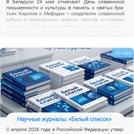
В Бе­ла­ру­си 24 мая от­ме­ча­ют День сла­вян­ской
пись­мен­но­сти и куль­ту­ры в па­мять о свя­тых бра­
тьях Ки­рил­ле и Ме­фо­дии – со­зда­те­лях сла­вян­ской
аз­бу­ки и пе­ре­вод­чи­ках древ­них тек­стов на сла­вян­
ский язык. Празд­ник, сим­во­ли­зи­ру­ет цен­ность куль­
тур­но­го на­сле­дия, про­све­ще­ния и еди­не­ния сла­вян.
Празд­ник ва­жен для фор­ми­ро­ва­ния куль­тур­ной
иден­тич­но­сти бе­ло­ру­сов и при­част­но­сти к сла­вян­
ской на­род­но­сти.
15 мая
Научные журналы: «Белый список»
С ап­ре­ля 2026 го­да в Рос­сий­ской Фе­де­ра­ции утвер­