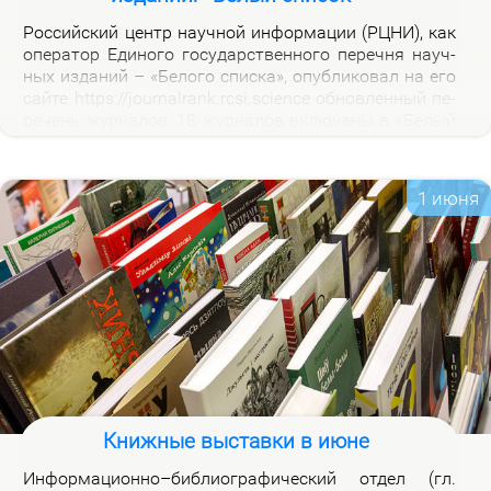
Рос­сий­ский центр на­уч­ной ин­фор­ма­ции (РЦНИ), как
опе­ра­тор Еди­но­го го­судар­ствен­но­го пе­реч­ня на­уч­
ных из­да­ний – «Бе­ло­го спис­ка», опуб­ли­ко­вал на его
сай­те https://journalrank.rcsi.science об­нов­лен­ный пе­
ре­чень жур­на­лов: 18 жур­на­лов вклю­че­ны в «Бе­лый
спи­сок», у 118 жур­на­лов из­ме­нил­ся уро­вень, 1 жур­
нал ис­клю­чен. В кар­точ­ках со­от­вет­ству­ю­щих жур­
на­лов на вклад­ке «Уров­ни» раз­ме­ще­ны при­ме­ча­ния,
1 июня
по­яс­ня­ю­щие при­чи­ны вклю­че­ния жур­на­лов и из­ме­
не­ния уров­ней.
Книжные выставки в июне
Ин­фор­ма­ци­он­но–биб­лио­гра­фи­че­ский от­дел (гл.