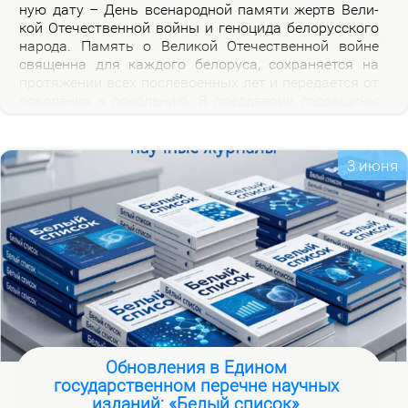
ную да­ту – День все­на­род­ной па­мя­ти жертв Ве­ли­
кой Оте­че­ствен­ной вой­ны и ге­но­ци­да бе­ло­рус­ско­го
на­ро­да. Па­мять о Ве­ли­кой Оте­че­ствен­ной войне
свя­щен­на для каж­до­го бе­ло­ру­са, со­хра­ня­ет­ся на
про­тя­же­нии всех по­сле­во­ен­ных лет и пе­ре­да­ет­ся от
по­ко­ле­ния к по­ко­ле­нию. В пред­две­рии го­дов­щи­ны
на­ча­ла Ве­ли­кой Оте­че­ствен­ной вой­ны, пред­став­ля­
ем но­вую вир­ту­аль­ную вы­став­ку «Сквозь пла­мя
пер­вых дней вой­ны», ко­то­рая по­свя­ща­ет­ся тра­ги­че­
3 июня
ским и ге­ро­и­че­ским стра­ни­цам ис­то­рии борь­бы с
немец­ко-фа­шист­ски­ми за­хват­чи­ка­ми в на­чаль­ный
пе­ри­од вой­ны.
Обновления в Едином
государственном перечне научных
изданий: «Белый список»