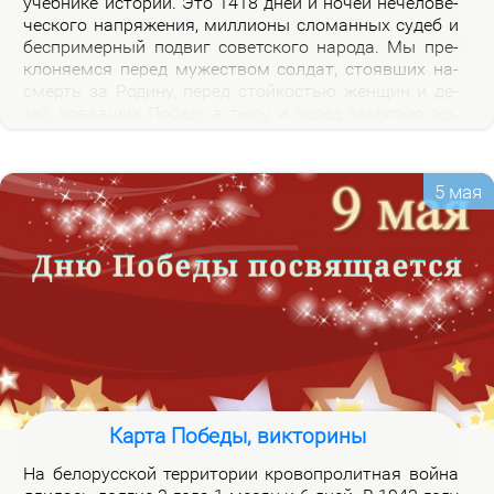
учеб­ни­ке ис­то­рии. Это 1418 дней и но­чей нече­ло­ве­
че­ско­го на­пря­же­ния, мил­ли­о­ны сло­ман­ных су­деб и
бес­при­мер­ный по­двиг со­вет­ско­го на­ро­да. Мы пре­
кло­ня­ем­ся пе­ред му­же­ством сол­дат, сто­яв­ших на­
смерть за Ро­ди­ну, пе­ред стой­ко­стью жен­щин и де­
тей, ко­вав­ших По­бе­ду в ты­лу, и пе­ред па­мя­тью тех,
кто не вер­нул­ся из боя. Наш долг – со­хра­нить па­
мять о войне и пе­ре­дать ее сле­ду­ю­щим по­ко­ле­ни­
ям.
5 мая
Карта Победы, викторины
На бе­ло­рус­ской тер­ри­то­рии кро­во­про­лит­ная вой­на