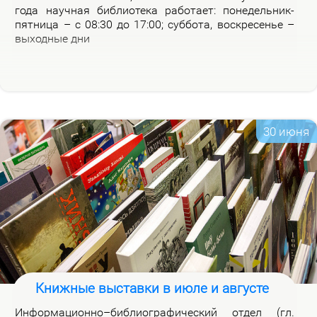
го­да на­уч­ная биб­лио­те­ка ра­бо­та­ет: по­не­дель­ник-
пят­ни­ца – с 08:30 до 17:00; суб­бо­та, вос­кре­се­нье –
вы­ход­ные дни
30 июня
Книжные выставки в июле и августе
Ин­фор­ма­ци­он­но–биб­лио­гра­фи­че­ский от­дел (гл.