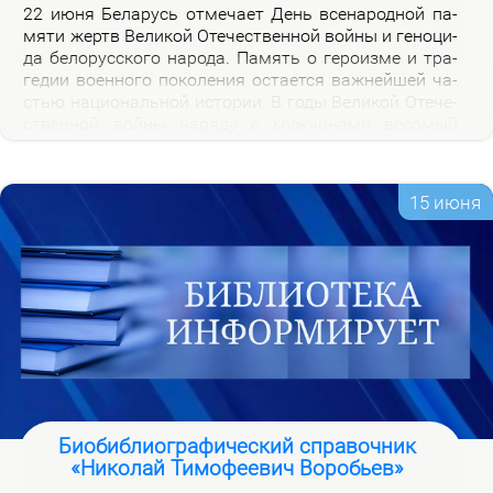
22 июня Бе­ла­русь от­ме­ча­ет День все­на­род­ной па­
мя­ти жертв Ве­ли­кой Оте­че­ствен­ной вой­ны и ге­но­ци­
да бе­ло­рус­ско­го на­ро­да. Па­мять о ге­ро­из­ме и тра­
ге­дии во­ен­но­го по­ко­ле­ния оста­ет­ся важ­ней­шей ча­
стью на­цио­наль­ной ис­то­рии. В го­ды Ве­ли­кой Оте­че­
ствен­ной вой­ны на­ря­ду с муж­чи­на­ми ве­со­мый
вклад в По­бе­ду внес­ли и жен­щи­ны, ко­то­рые сра­жа­
лись на фрон­те, ко­ва­ли по­бе­ду в ты­лу и пар­ти­зан­
ских от­ря­дах.
15 июня
Биобиблиографический справочник
«Николай Тимофеевич Воробьев»