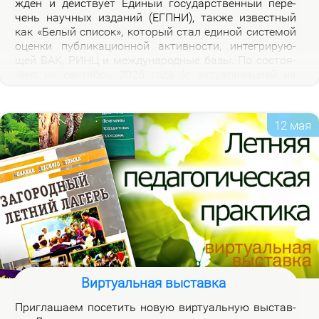
жден и дей­ству­ет Еди­ный го­судар­ствен­ный пе­ре­
чень на­уч­ных из­да­ний (ЕГПНИ), так­же из­вест­ный
как «Бе­лый спи­сок», ко­то­рый стал еди­ной си­сте­мой
оцен­ки пуб­ли­ка­ци­он­ной ак­тив­но­сти, ин­те­гри­ру­ю­
щей ВАК, РИНЦ и меж­ду­на­род­ные ба­зы. По со­сто­я­
нию на сен­тябрь 2025 го­да (с ак­ту­а­ли­за­ци­ей на
2026 год), рос­сий­ская часть пе­реч­ня вклю­ча­ет 3120
жур­на­лов.
12 мая
Виртуальная выставка
При­гла­ша­ем по­се­тить но­вую вир­ту­аль­ную вы­став­