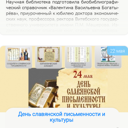
На­уч­ная биб­лио­те­ка под­го­то­ви­ла био­биб­лио­гра­фи­
че­ский спра­воч­ник «Ва­лен­ти­на Ва­си­льев­на Бо­га­ты­
рё­ва», при­уро­чен­ный к юби­лею док­то­ра эко­но­ми­че­
ских на­ук, про­фес­со­ра, рек­то­ра Ви­теб­ско­го го­судар­
ствен­но­го уни­вер­си­те­та име­ни П.М. Ма­ше­ро­ва. Из­
да­ние вклю­ча­ет опи­са­ние книг, ста­тей, ав­то­ре­фе­ра­
тов, дис­сер­та­ций В.В. Бо­га­ты­рё­вой за 2000–2025 гг.,
а так­же пуб­ли­ка­ций о ней.
22 мая
День славянской письменности и
культуры