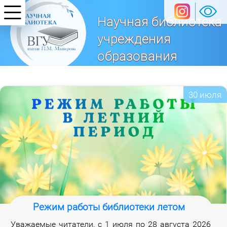
Научная библиотека
учреждения
образования
«Витебский
государственный университет
30 июля
имени П. М. Машерова»
Режим работы библиотеки летом
Ува­жа­е­мые чи­та­те­ли, с 1 июля по 28 ав­гу­ста 2026