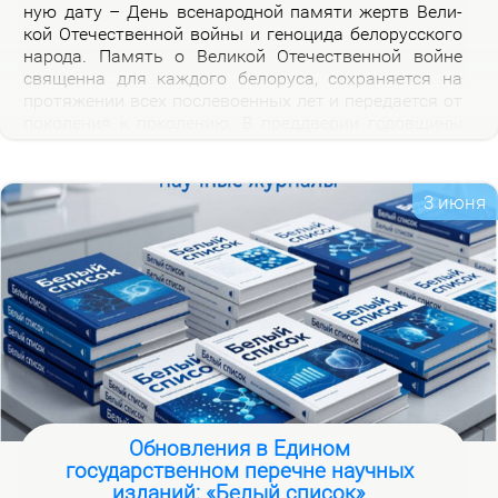
ную да­ту – День все­на­род­ной па­мя­ти жертв Ве­ли­
кой Оте­че­ствен­ной вой­ны и ге­но­ци­да бе­ло­рус­ско­го
на­ро­да. Па­мять о Ве­ли­кой Оте­че­ствен­ной войне
свя­щен­на для каж­до­го бе­ло­ру­са, со­хра­ня­ет­ся на
про­тя­же­нии всех по­сле­во­ен­ных лет и пе­ре­да­ет­ся от
по­ко­ле­ния к по­ко­ле­нию. В пред­две­рии го­дов­щи­ны
на­ча­ла Ве­ли­кой Оте­че­ствен­ной вой­ны, пред­став­ля­
ем но­вую вир­ту­аль­ную вы­став­ку «Сквозь пла­мя
пер­вых дней вой­ны», ко­то­рая по­свя­ща­ет­ся тра­ги­че­
3 июня
ским и ге­ро­и­че­ским стра­ни­цам ис­то­рии борь­бы с
немец­ко-фа­шист­ски­ми за­хват­чи­ка­ми в на­чаль­ный
пе­ри­од вой­ны.
Обновления в Едином
государственном перечне научных
изданий: «Белый список»