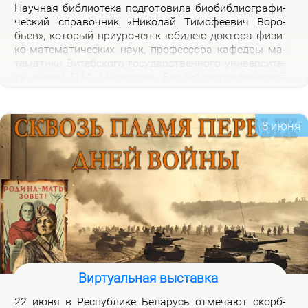
На­уч­ная биб­лио­те­ка под­го­то­ви­ла био­биб­лио­гра­фи­
че­ский спра­воч­ник «Ни­ко­лай Ти­мо­фе­е­вич Во­ро­
бьев», ко­то­рый при­уро­чен к юби­лею док­то­ра физи­
ко-ма­те­ма­ти­че­ских на­ук, про­фес­со­ра ка­фед­ры ма­
те­ма­ти­ки Ви­теб­ско­го го­судар­ствен­но­го уни­вер­си­те­
та име­ни П.М. Ма­ше­ро­ва. Био­биб­лио­гра­фи­че­ский
спра­воч­ник вклю­ча­ет опи­са­ние книг, ста­тей, вы­
ступ­ле­ний, ин­тер­вью Н.Т.Во­ро­бье­ва за пе­ри­од 1978-
2026 го­дов и пуб­ли­ка­ций о нем и его ра­бо­тах. Спра­
8 июня
воч­ник пред­на­зна­чен для на­уч­ных ра­бот­ни­ков, пре­
по­да­ва­те­лей, ас­пи­ран­тов, сту­ден­тов, всех тех, кто
ин­те­ре­су­ет­ся тео­ри­ей клас­сов ко­неч­ных групп и ме­
то­ди­кой пре­по­да­ва­ния ма­те­ма­ти­ки в шко­ле и ву­зе,
а так­же жиз­нью и де­я­тель­но­стью Ни­ко­лая Ти­мо­фе­
е­ви­ча Во­ро­бье­ва.
Виртуальная выставка
22 июня в Рес­пуб­ли­ке Бе­ла­русь от­ме­ча­ют скорб­