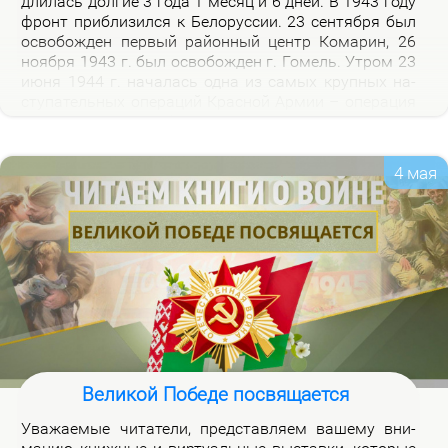
дли­лась дол­гие 3 го­да 1 ме­сяц и 6 дней. В 1943 го­ду
фронт при­бли­зил­ся к Бе­ло­рус­сии. 23 сен­тяб­ря был
осво­бож­ден пер­вый рай­он­ный центр Ко­ма­рин, 26
но­яб­ря 1943 г. был осво­бож­ден г. Го­мель. Утром 23
июня 1944 г. на­ча­лась од­на из са­мых круп­ных на­
сту­па­тель­ных опе­ра­ций Крас­ной Ар­мии – опе­ра­ция
«Баг­ра­ти­он». Осво­бож­де­ни­ем 28 июля 1944 г. г.
Бре­ста за­вер­ши­лось из­гна­ние немец­ко-фа­шист­ских
за­хват­чи­ков с тер­ри­то­рии Бе­ло­рус­сии.
4 мая
Великой Победе посвящается
Ува­жа­е­мые чи­та­те­ли, пред­став­ля­ем ва­ше­му вни­