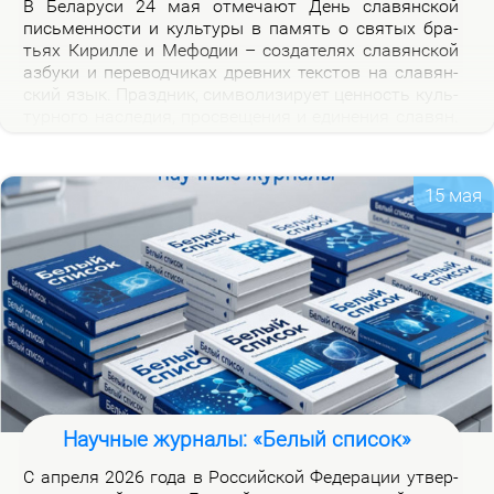
В Бе­ла­ру­си 24 мая от­ме­ча­ют День сла­вян­ской
пись­мен­но­сти и куль­ту­ры в па­мять о свя­тых бра­
тьях Ки­рил­ле и Ме­фо­дии – со­зда­те­лях сла­вян­ской
аз­бу­ки и пе­ре­вод­чи­ках древ­них тек­стов на сла­вян­
ский язык. Празд­ник, сим­во­ли­зи­ру­ет цен­ность куль­
тур­но­го на­сле­дия, про­све­ще­ния и еди­не­ния сла­вян.
Празд­ник ва­жен для фор­ми­ро­ва­ния куль­тур­ной
иден­тич­но­сти бе­ло­ру­сов и при­част­но­сти к сла­вян­
ской на­род­но­сти.
15 мая
Научные журналы: «Белый список»
С ап­ре­ля 2026 го­да в Рос­сий­ской Фе­де­ра­ции утвер­