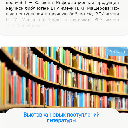
кор­пус) 1 – 30 июня: Ин­фор­ма­ци­он­ная про­дук­ция
на­уч­ной биб­лио­те­ки ВГУ име­ни П. М. Ма­ше­ро­ва; Но­
вые по­ступ­ле­ния в на­уч­ную биб­лио­те­ку ВГУ име­ни
П. М. Ма­ше­ро­ва; Тру­ды со­труд­ни­ков ВГУ име­ни
П. М. Ма­ше­ро­ва.
29 мая
Выставка новых поступлений
литературы