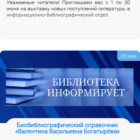
Ува­жа­е­мые чи­та­те­ли! При­гла­ша­ем вас с 1 по 30
июня на вы­став­ку но­вых по­ступ­ле­ний ли­те­ра­ту­ры в
ин­фор­ма­ци­он­но-биб­лио­гра­фи­че­ский от­дел.
28 мая
Биобиблиографический справочник
«Валентина Васильевна Богатырёва»