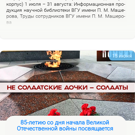
кор­пус) 1 июля – 31 ав­гу­ста: Ин­фор­ма­ци­он­ная про­
дук­ция на­уч­ной биб­лио­те­ки ВГУ име­ни П. М. Ма­ше­
ро­ва, Тру­ды со­труд­ни­ков ВГУ име­ни П. М. Ма­ше­ро­
ва
18 июня
85-летию со дня начала Великой
Отечественной войны посвящается