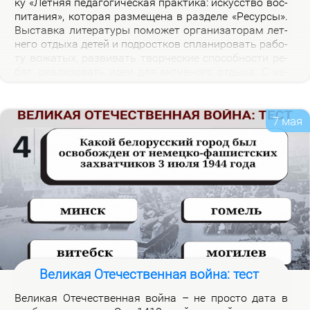
ку «Лет­няя пе­да­го­ги­че­ская прак­ти­ка: ис­кус­ство вос­
пи­та­ния», ко­то­рая раз­ме­ще­на в раз­де­ле «Ре­сур­сы».
Вы­став­ка ли­те­ра­ту­ры по­мо­жет ор­га­ни­за­то­рам лет­
не­го от­ды­ха де­тей и под­рост­ков спла­ни­ро­вать ра­бо­
ту во­жа­тых, раз­ви­вать твор­че­ские спо­соб­но­сти ре­
бят, ре­а­ли­зо­вать идеи для ак­тив­но­го от­ды­ха. С из­
да­ни­я­ми, пред­став­лен­ны­ми на экс­по­зи­ции вы­став­
ки, мож­но озна­ко­мить­ся в на­уч­ной биб­лио­те­ке уни­
вер­си­те­та.
7 мая
Великая Отечественная война: тест
Ве­ли­кая Оте­че­ствен­ная вой­на – не про­сто да­та в