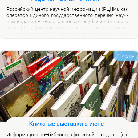
Рос­сий­ский центр на­уч­ной ин­фор­ма­ции (РЦНИ), как
опе­ра­тор Еди­но­го го­судар­ствен­но­го пе­реч­ня на­уч­
ных из­да­ний – «Бе­ло­го спис­ка», опуб­ли­ко­вал на его
сай­те https://journalrank.rcsi.science об­нов­лен­ный пе­
ре­чень жур­на­лов: 18 жур­на­лов вклю­че­ны в «Бе­лый
спи­сок», у 118 жур­на­лов из­ме­нил­ся уро­вень, 1 жур­
нал ис­клю­чен. В кар­точ­ках со­от­вет­ству­ю­щих жур­
на­лов на вклад­ке «Уров­ни» раз­ме­ще­ны при­ме­ча­ния,
1 июня
по­яс­ня­ю­щие при­чи­ны вклю­че­ния жур­на­лов и из­ме­
не­ния уров­ней.
Книжные выставки в июне
Ин­фор­ма­ци­он­но–биб­лио­гра­фи­че­ский от­дел (гл.