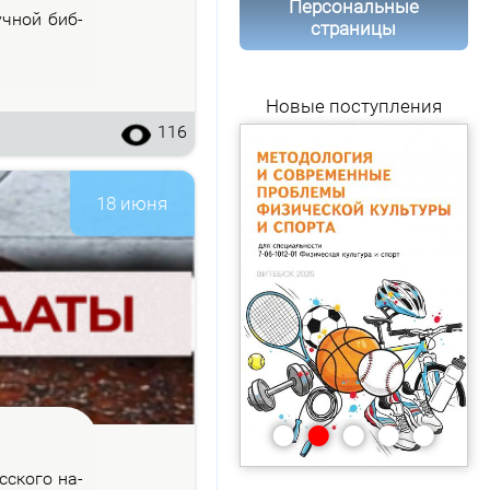
Персональные
уч­ной биб­
страницы
Новые поступления
116
18 июня
•
•
•
•
•
с­ско­го на­