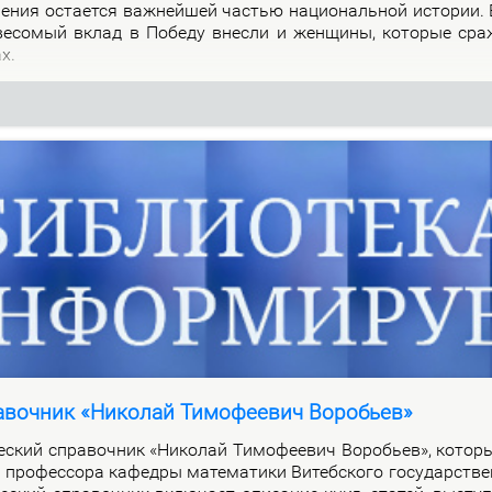
о­ле­ния оста­ет­ся важ­ней­шей ча­стью на­цио­наль­ной ис­то­рии.
 ве­со­мый вклад в По­бе­ду внес­ли и жен­щи­ны, ко­то­рые сра
ах.
авочник «Николай Тимофеевич Воробьев»
че­ский спра­воч­ник «Ни­ко­лай Ти­мо­фе­е­вич Во­ро­бьев», ко­то­
про­фес­со­ра ка­фед­ры ма­те­ма­ти­ки Ви­теб­ско­го го­судар­стве