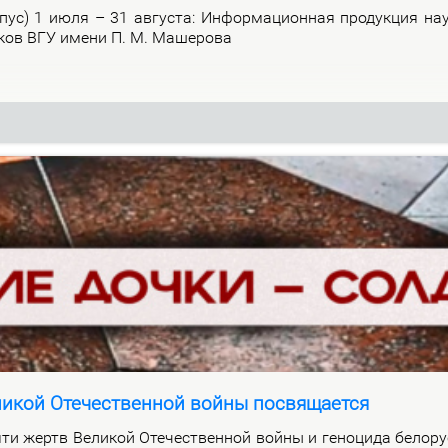
р­пус) 1 июля – 31 ав­гу­ста: Ин­фор­ма­ци­он­ная про­дук­ция на­
и­ков ВГУ име­ни П. М. Ма­ше­ро­ва
ликой Отечественной войны посвящается
ти жертв Ве­ли­кой Оте­че­ствен­ной вой­ны и ге­но­ци­да бе­ло­ру