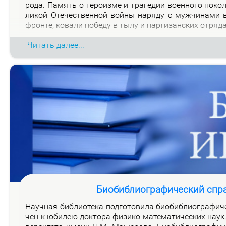
ро­да. Па­мять о ге­ро­из­ме и тра­ге­дии во­ен­но­го по­к
ли­кой Оте­че­ствен­ной вой­ны на­ря­ду с муж­чи­на­ми
фрон­те, ко­ва­ли по­бе­ду в ты­лу и пар­ти­зан­ских от­ря­д
Читать далее...
Биобиблиографический спр
На­уч­ная биб­лио­те­ка под­го­то­ви­ла био­биб­лио­гра­фи­
чен к юби­лею док­то­ра физи­ко-ма­те­ма­ти­че­ских на­ук, 