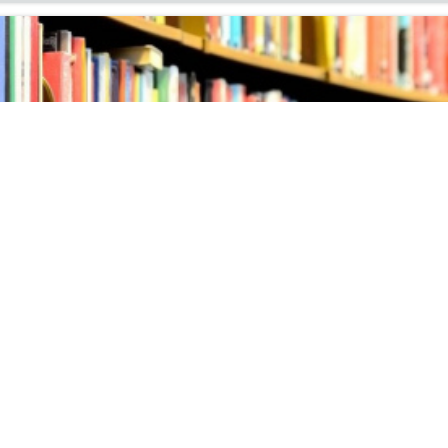
ых поступлений литературы
ня на вы­став­ку но­вых по­ступ­ле­ний ли­те­ра­ту­ры в ин­фор­м