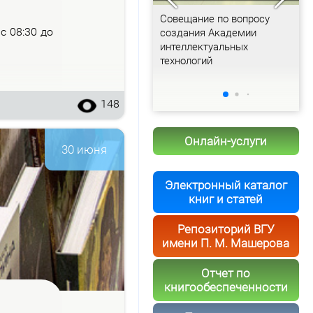
Доклад Постоянного
Совещание по вопросу
Р
– с 08:30 до
представителя Беларуси в
создания Академии
Б
ООН Валентина Рыбакова
интеллектуальных
Б
технологий
148
Онлайн-услуги
30 июня
Электронный каталог
книг и статей
Репозиторий ВГУ
имени П. М. Машерова
Отчет по
книгообеспеченности