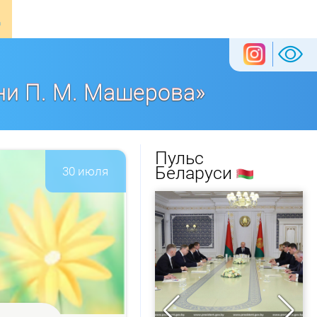
ни П. М. Машерова»
Пульс
Беларуси
30 июля