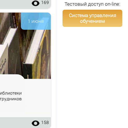
169
Тестовый доступ on-line:
Система управления
обучением
1 июня
б­лио­те­ки
труд­ни­ков
158