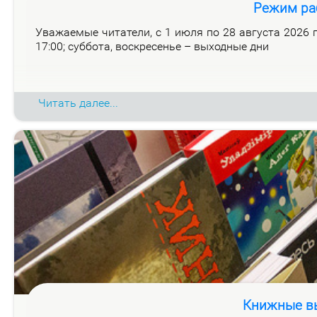
Режим ра
Ува­жа­е­мые чи­та­те­ли, с 1 июля по 28 ав­гу­ста 2026 го
17:00; суб­бо­та, вос­кре­се­нье – вы­ход­ные дни
Читать далее...
Книжные вы