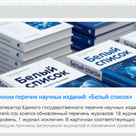
м ис­то­рии борь­бы с немец­ко-фа­шист­ски­ми за­хват­чи­ка­ми в 
нном перечне научных изданий: «Белый список»
е­ра­тор Еди­но­го го­судар­ствен­но­го пе­реч­ня на­уч­ных из­да
alrank.rcsi.science об­нов­лен­ный пе­ре­чень жур­на­лов: 18 жур­
ро­вень, 1 жур­нал ис­клю­чен. В кар­точ­ках со­от­вет­ству­ю­щих
я­ю­щие при­чи­ны вклю­че­ния жур­на­лов и из­ме­не­ния уров­ней