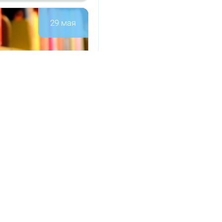
29 мая
а­ци­он­но-
146