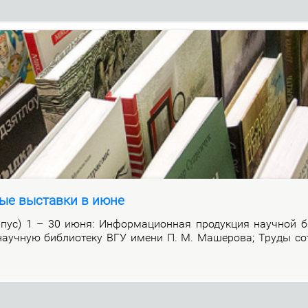
ые выставки в июне
р­пус) 1 – 30 июня: Ин­фор­ма­ци­он­ная про­дук­ция на­уч­ной би
а­уч­ную биб­лио­те­ку ВГУ име­ни П. М. Ма­ше­ро­ва; Тру­ды со­