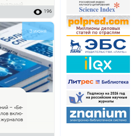
на­чаль­ный
196
3 июня
­ний – «Бе­
на­лов вклю­
 жур­на­лов
.