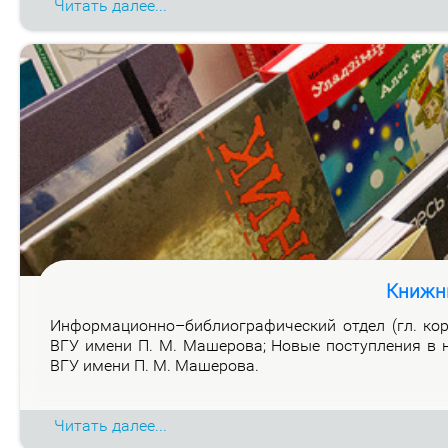
Читать далее...
Книжн
Ин­фор­ма­ци­он­но–биб­лио­гра­фи­че­ский от­дел (гл. ко
ВГУ име­ни П. М. Ма­ше­ро­ва; Но­вые по­ступ­ле­ния в н
ВГУ име­ни П. М. Ма­ше­ро­ва.
Читать далее...