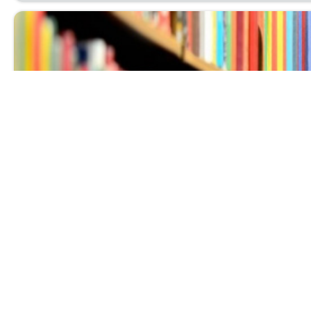
Выставка нов
Ува­жа­е­мые чи­та­те­ли! При­гла­ша­ем вас с 1 по 30 ию
биб­лио­гра­фи­че­ский от­дел.
Читать далее...