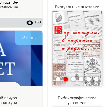
 В го­ды Ве­
Виртуальные выставки
­жа­лись на
150
15 июня
•
•
•
•
•
•
рый при­уро­
Библиографические
н­но­го уни­
указатели