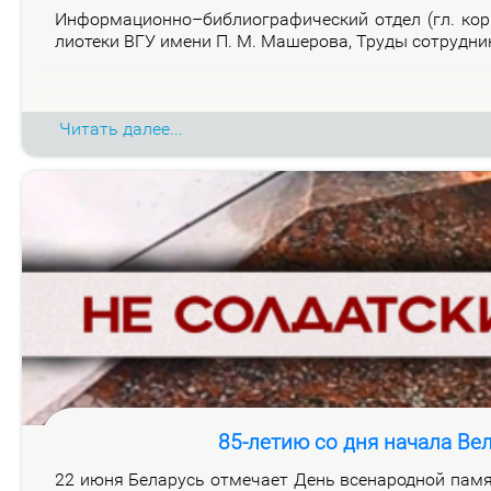
Ин­фор­ма­ци­он­но–биб­лио­гра­фи­че­ский от­дел (гл. ко
лио­те­ки ВГУ име­ни П. М. Ма­ше­ро­ва, Тру­ды со­труд­н
Читать далее...
85-летию со дня начала Ве
22 июня Бе­ла­русь от­ме­ча­ет День все­на­род­ной па­мя­