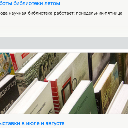
боты библиотеки летом
­да на­уч­ная биб­лио­те­ка ра­бо­та­ет: по­не­дель­ник-пят­ни­ца 
ставки в июле и августе