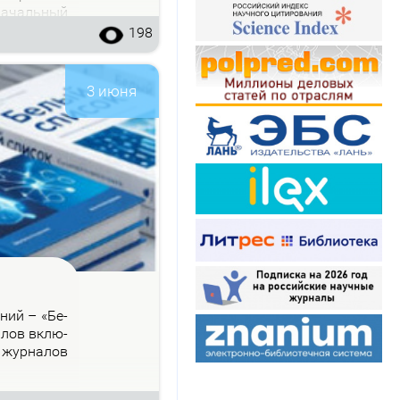
на­чаль­ный
198
3 июня
­ний – «Бе­
на­лов вклю­
 жур­на­лов
.