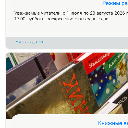
Режим ра
Ува­жа­е­мые чи­та­те­ли, с 1 июля по 28 ав­гу­ста 2026 го
17:00; суб­бо­та, вос­кре­се­нье – вы­ход­ные дни
Читать далее...
Книжные вы