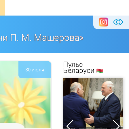
ни П. М. Машерова»
Пульс
Беларуси
30 июля