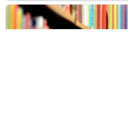
Выставка нов
Ува­жа­е­мые чи­та­те­ли! При­гла­ша­ем вас с 1 по 30 ию
биб­лио­гра­фи­че­ский от­дел.
Читать далее...