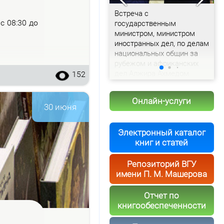
Доклад председателя
Встреча с
С
– с 08:30 до
Витебского облисполкома
государственным
с
Александра Рогожника
министром, министром
и
иностранных дел, по делам
т
национальных общин за
рубежом и африканских
дел Алжира Ахмедом
152
Аттафом
Онлайн-услуги
30 июня
Электронный каталог
книг и статей
Репозиторий ВГУ
имени П. М. Машерова
Отчет по
книгообеспеченности