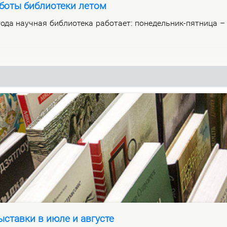
боты библиотеки летом
­да на­уч­ная биб­лио­те­ка ра­бо­та­ет: по­не­дель­ник-пят­ни­ца 
ставки в июле и августе