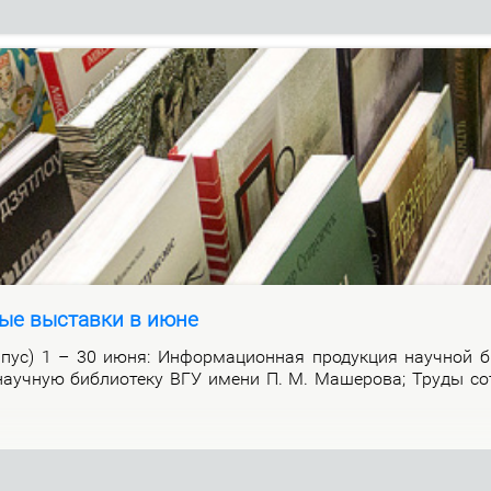
ые выставки в июне
р­пус) 1 – 30 июня: Ин­фор­ма­ци­он­ная про­дук­ция на­уч­ной би
а­уч­ную биб­лио­те­ку ВГУ име­ни П. М. Ма­ше­ро­ва; Тру­ды со­