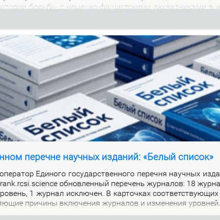
м ис­то­рии борь­бы с немец­ко-фа­шист­ски­ми за­хват­чи­ка­ми в 
нном перечне научных изданий: «Белый список»
е­ра­тор Еди­но­го го­судар­ствен­но­го пе­реч­ня на­уч­ных из­да
alrank.rcsi.science об­нов­лен­ный пе­ре­чень жур­на­лов: 18 жур­
ро­вень, 1 жур­нал ис­клю­чен. В кар­точ­ках со­от­вет­ству­ю­щих
я­ю­щие при­чи­ны вклю­че­ния жур­на­лов и из­ме­не­ния уров­ней