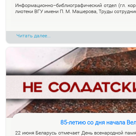
Ин­фор­ма­ци­он­но–биб­лио­гра­фи­че­ский от­дел (гл. ко
лио­те­ки ВГУ име­ни П. М. Ма­ше­ро­ва, Тру­ды со­труд­н
Читать далее...
85-летию со дня начала Ве
22 июня Бе­ла­русь от­ме­ча­ет День все­на­род­ной па­мя­