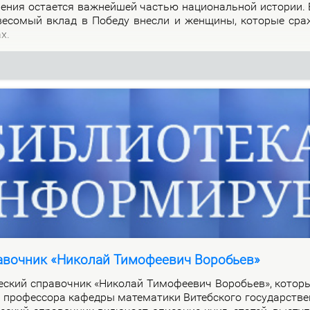
о­ле­ния оста­ет­ся важ­ней­шей ча­стью на­цио­наль­ной ис­то­рии.
 ве­со­мый вклад в По­бе­ду внес­ли и жен­щи­ны, ко­то­рые сра
ах.
авочник «Николай Тимофеевич Воробьев»
че­ский спра­воч­ник «Ни­ко­лай Ти­мо­фе­е­вич Во­ро­бьев», ко­то­
про­фес­со­ра ка­фед­ры ма­те­ма­ти­ки Ви­теб­ско­го го­судар­стве