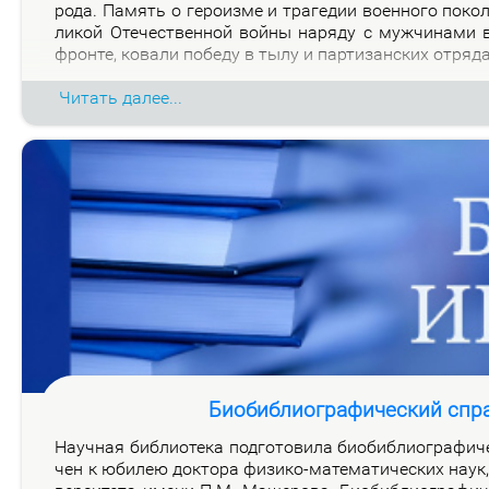
ро­да. Па­мять о ге­ро­из­ме и тра­ге­дии во­ен­но­го по­к
ли­кой Оте­че­ствен­ной вой­ны на­ря­ду с муж­чи­на­ми
фрон­те, ко­ва­ли по­бе­ду в ты­лу и пар­ти­зан­ских от­ря­д
Читать далее...
Биобиблиографический спр
На­уч­ная биб­лио­те­ка под­го­то­ви­ла био­биб­лио­гра­фи­
чен к юби­лею док­то­ра физи­ко-ма­те­ма­ти­че­ских на­ук, 