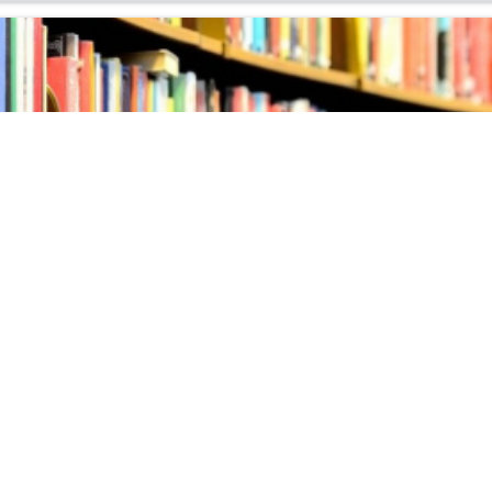
ых поступлений литературы
ня на вы­став­ку но­вых по­ступ­ле­ний ли­те­ра­ту­ры в ин­фор­м