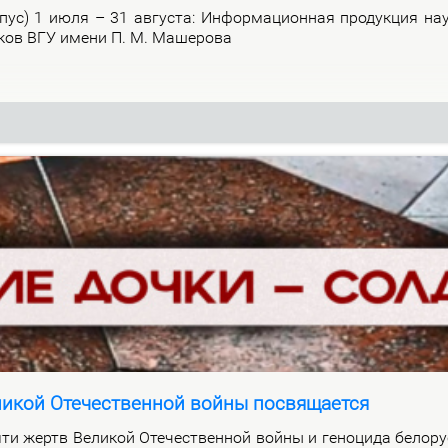
р­пус) 1 июля – 31 ав­гу­ста: Ин­фор­ма­ци­он­ная про­дук­ция на­
и­ков ВГУ име­ни П. М. Ма­ше­ро­ва
ликой Отечественной войны посвящается
ти жертв Ве­ли­кой Оте­че­ствен­ной вой­ны и ге­но­ци­да бе­ло­ру