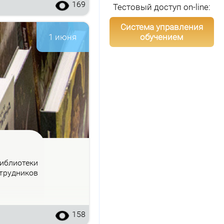
169
Тестовый доступ on-line:
Система управления
обучением
1 июня
б­лио­те­ки
труд­ни­ков
158