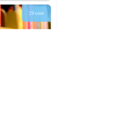
29 мая
а­ци­он­но-
146