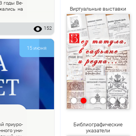
 В го­ды Ве­
Виртуальные выставки
­жа­лись на
152
15 июня
•
•
•
•
•
•
рый при­уро­
Библиографические
н­но­го уни­
указатели