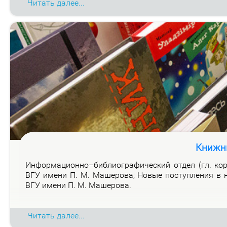
Читать далее...
Книжн
Ин­фор­ма­ци­он­но–биб­лио­гра­фи­че­ский от­дел (гл. ко
ВГУ име­ни П. М. Ма­ше­ро­ва; Но­вые по­ступ­ле­ния в н
ВГУ име­ни П. М. Ма­ше­ро­ва.
Читать далее...