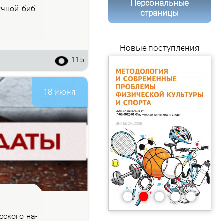
Персональные
уч­ной биб­
страницы
Новые поступления
115
18 июня
•
•
•
•
•
с­ско­го на­