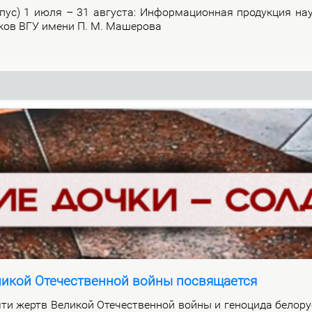
р­пус) 1 июля – 31 ав­гу­ста: Ин­фор­ма­ци­он­ная про­дук­ция на­
и­ков ВГУ име­ни П. М. Ма­ше­ро­ва
ликой Отечественной войны посвящается
ти жертв Ве­ли­кой Оте­че­ствен­ной вой­ны и ге­но­ци­да бе­ло­ру