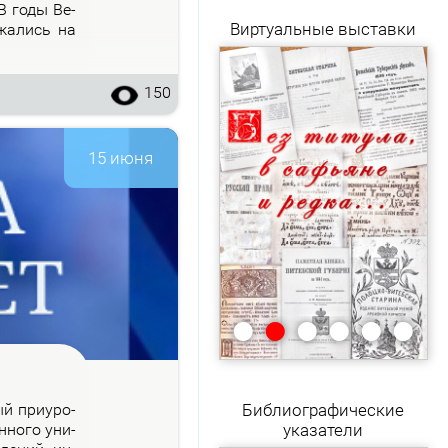
 В го­ды Ве­
Виртуальные выставки
­жа­лись на
150
15 июня
•
•
•
•
•
•
рый при­уро­
Библиографические
н­но­го уни­
указатели