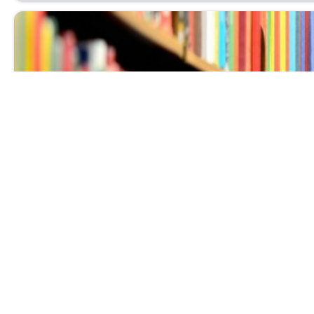
Выставка нов
Ува­жа­е­мые чи­та­те­ли! При­гла­ша­ем вас с 1 по 30 ию
биб­лио­гра­фи­че­ский от­дел.
Читать далее...