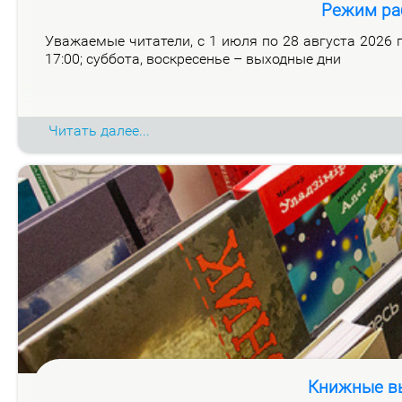
Режим ра
Ува­жа­е­мые чи­та­те­ли, с 1 июля по 28 ав­гу­ста 2026 го
17:00; суб­бо­та, вос­кре­се­нье – вы­ход­ные дни
Читать далее...
Книжные вы