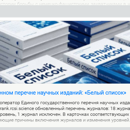
м ис­то­рии борь­бы с немец­ко-фа­шист­ски­ми за­хват­чи­ка­ми в 
нном перечне научных изданий: «Белый список»
е­ра­тор Еди­но­го го­судар­ствен­но­го пе­реч­ня на­уч­ных из­да
alrank.rcsi.science об­нов­лен­ный пе­ре­чень жур­на­лов: 18 жур­
ро­вень, 1 жур­нал ис­клю­чен. В кар­точ­ках со­от­вет­ству­ю­щих
я­ю­щие при­чи­ны вклю­че­ния жур­на­лов и из­ме­не­ния уров­ней