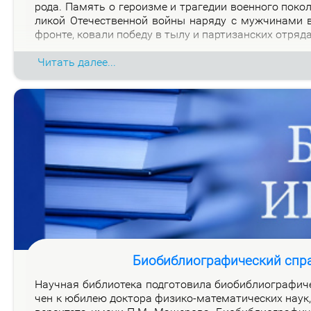
ро­да. Па­мять о ге­ро­из­ме и тра­ге­дии во­ен­но­го по­к
ли­кой Оте­че­ствен­ной вой­ны на­ря­ду с муж­чи­на­ми
фрон­те, ко­ва­ли по­бе­ду в ты­лу и пар­ти­зан­ских от­ря­д
Читать далее...
Биобиблиографический спр
На­уч­ная биб­лио­те­ка под­го­то­ви­ла био­биб­лио­гра­фи­
чен к юби­лею док­то­ра физи­ко-ма­те­ма­ти­че­ских на­ук, 