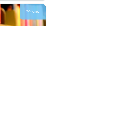
29 мая
а­ци­он­но-
146