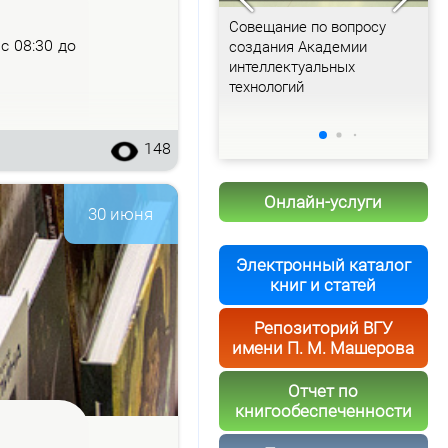
Доклад Постоянного
Совещание по вопросу
Р
– с 08:30 до
представителя Беларуси в
создания Академии
Б
ООН Валентина Рыбакова
интеллектуальных
Б
технологий
148
Онлайн-услуги
30 июня
Электронный каталог
книг и статей
Репозиторий ВГУ
имени П. М. Машерова
Отчет по
книгообеспеченности