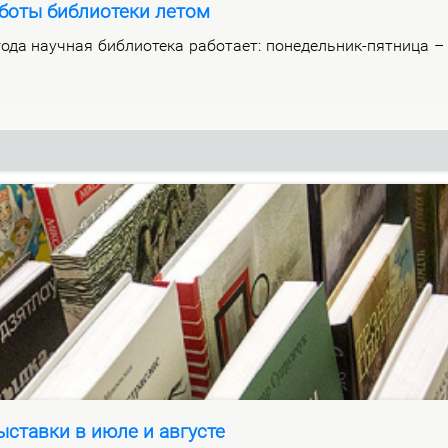
боты библиотеки летом
­да на­уч­ная биб­лио­те­ка ра­бо­та­ет: по­не­дель­ник-пят­ни­ца 
ставки в июле и августе