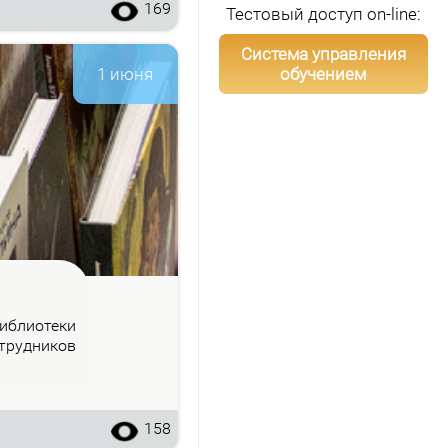
169
Тестовый доступ on-line:
Система управления
обучением
1 июня
б­лио­те­ки
труд­ни­ков
158