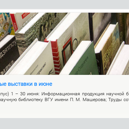
ые выставки в июне
р­пус) 1 – 30 июня: Ин­фор­ма­ци­он­ная про­дук­ция на­уч­ной би
а­уч­ную биб­лио­те­ку ВГУ име­ни П. М. Ма­ше­ро­ва; Тру­ды со­