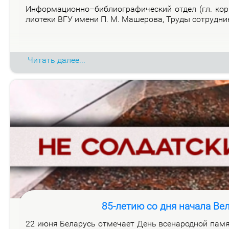
Ин­фор­ма­ци­он­но–биб­лио­гра­фи­че­ский от­дел (гл. ко
лио­те­ки ВГУ име­ни П. М. Ма­ше­ро­ва, Тру­ды со­труд­н
Читать далее...
85-летию со дня начала Ве
22 июня Бе­ла­русь от­ме­ча­ет День все­на­род­ной па­мя­