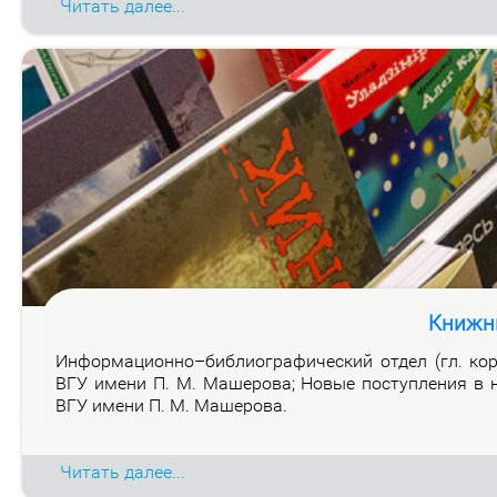
Читать далее...
Книжн
Ин­фор­ма­ци­он­но–биб­лио­гра­фи­че­ский от­дел (гл. ко
ВГУ име­ни П. М. Ма­ше­ро­ва; Но­вые по­ступ­ле­ния в н
ВГУ име­ни П. М. Ма­ше­ро­ва.
Читать далее...