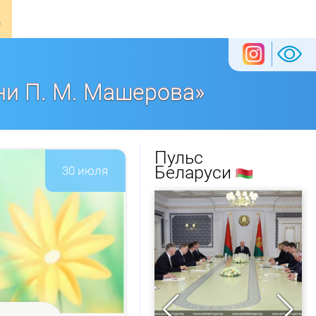
ни П. М. Машерова»
Пульс
Беларуси
30 июля