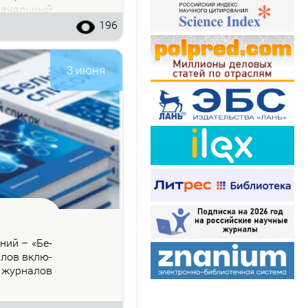
на­чаль­ный
196
3 июня
­ний – «Бе­
на­лов вклю­
 жур­на­лов
.