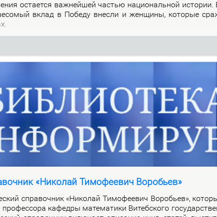
о­ле­ния оста­ет­ся важ­ней­шей ча­стью на­цио­наль­ной ис­то­рии.
 ве­со­мый вклад в По­бе­ду внес­ли и жен­щи­ны, ко­то­рые сра
ах.
авочник «Николай Тимофеевич Воробьев»
че­ский спра­воч­ник «Ни­ко­лай Ти­мо­фе­е­вич Во­ро­бьев», ко­то­
про­фес­со­ра ка­фед­ры ма­те­ма­ти­ки Ви­теб­ско­го го­судар­стве