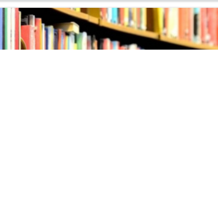
ых поступлений литературы
ня на вы­став­ку но­вых по­ступ­ле­ний ли­те­ра­ту­ры в ин­фор­м