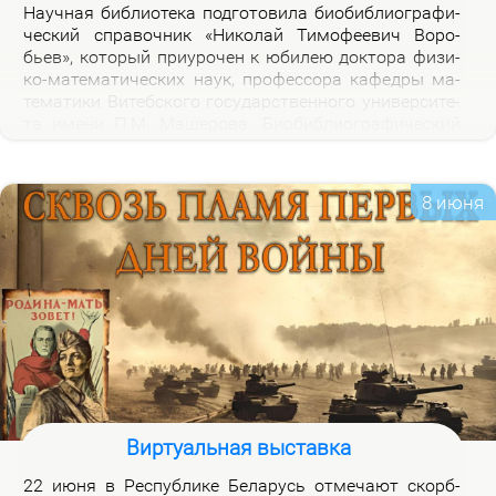
На­уч­ная биб­лио­те­ка под­го­то­ви­ла био­биб­лио­гра­фи­
че­ский спра­воч­ник «Ни­ко­лай Ти­мо­фе­е­вич Во­ро­
бьев», ко­то­рый при­уро­чен к юби­лею док­то­ра физи­
ко-ма­те­ма­ти­че­ских на­ук, про­фес­со­ра ка­фед­ры ма­
те­ма­ти­ки Ви­теб­ско­го го­судар­ствен­но­го уни­вер­си­те­
та име­ни П.М. Ма­ше­ро­ва. Био­биб­лио­гра­фи­че­ский
спра­воч­ник вклю­ча­ет опи­са­ние книг, ста­тей, вы­
ступ­ле­ний, ин­тер­вью Н.Т.Во­ро­бье­ва за пе­ри­од 1978-
2026 го­дов и пуб­ли­ка­ций о нем и его ра­бо­тах. Спра­
8 июня
воч­ник пред­на­зна­чен для на­уч­ных ра­бот­ни­ков, пре­
по­да­ва­те­лей, ас­пи­ран­тов, сту­ден­тов, всех тех, кто
ин­те­ре­су­ет­ся тео­ри­ей клас­сов ко­неч­ных групп и ме­
то­ди­кой пре­по­да­ва­ния ма­те­ма­ти­ки в шко­ле и ву­зе,
а так­же жиз­нью и де­я­тель­но­стью Ни­ко­лая Ти­мо­фе­
е­ви­ча Во­ро­бье­ва.
Виртуальная выставка
22 июня в Рес­пуб­ли­ке Бе­ла­русь от­ме­ча­ют скорб­