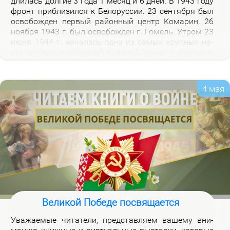
дли­лась дол­гие 3 го­да 1 ме­сяц и 6 дней. В 1943 го­ду
фронт при­бли­зил­ся к Бе­ло­рус­сии. 23 сен­тяб­ря был
осво­бож­ден пер­вый рай­он­ный центр Ко­ма­рин, 26
но­яб­ря 1943 г. был осво­бож­ден г. Го­мель. Утром 23
июня 1944 г. на­ча­лась од­на из са­мых круп­ных на­
сту­па­тель­ных опе­ра­ций Крас­ной Ар­мии – опе­ра­ция
«Баг­ра­ти­он». Осво­бож­де­ни­ем 28 июля 1944 г. г.
Бре­ста за­вер­ши­лось из­гна­ние немец­ко-фа­шист­ских
за­хват­чи­ков с тер­ри­то­рии Бе­ло­рус­сии.
4 мая
Великой Победе посвящается
Ува­жа­е­мые чи­та­те­ли, пред­став­ля­ем ва­ше­му вни­