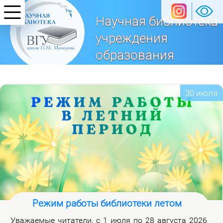
Научная библиотека
учреждения
образования
«Витебский
государственный университет
30 июля
имени П. М. Машерова»
Режим работы библиотеки летом
Ува­жа­е­мые чи­та­те­ли, с 1 июля по 28 ав­гу­ста 2026