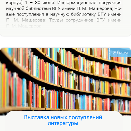
кор­пус) 1 – 30 июня: Ин­фор­ма­ци­он­ная про­дук­ция
на­уч­ной биб­лио­те­ки ВГУ име­ни П. М. Ма­ше­ро­ва; Но­
вые по­ступ­ле­ния в на­уч­ную биб­лио­те­ку ВГУ име­ни
П. М. Ма­ше­ро­ва; Тру­ды со­труд­ни­ков ВГУ име­ни
П. М. Ма­ше­ро­ва.
29 мая
Выставка новых поступлений
литературы