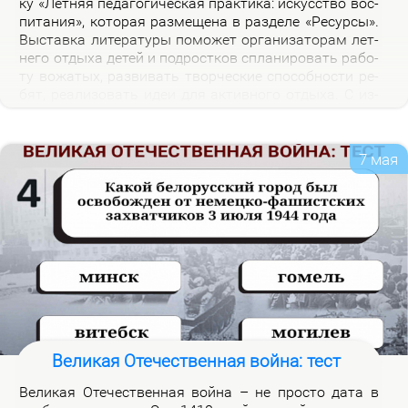
ку «Лет­няя пе­да­го­ги­че­ская прак­ти­ка: ис­кус­ство вос­
пи­та­ния», ко­то­рая раз­ме­ще­на в раз­де­ле «Ре­сур­сы».
Вы­став­ка ли­те­ра­ту­ры по­мо­жет ор­га­ни­за­то­рам лет­
не­го от­ды­ха де­тей и под­рост­ков спла­ни­ро­вать ра­бо­
ту во­жа­тых, раз­ви­вать твор­че­ские спо­соб­но­сти ре­
бят, ре­а­ли­зо­вать идеи для ак­тив­но­го от­ды­ха. С из­
да­ни­я­ми, пред­став­лен­ны­ми на экс­по­зи­ции вы­став­
ки, мож­но озна­ко­мить­ся в на­уч­ной биб­лио­те­ке уни­
вер­си­те­та.
7 мая
Великая Отечественная война: тест
Ве­ли­кая Оте­че­ствен­ная вой­на – не про­сто да­та в