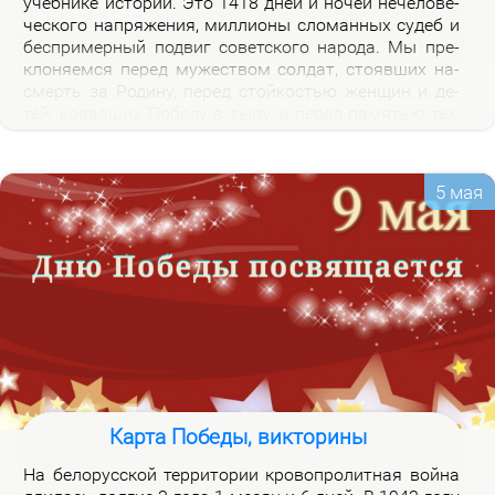
учеб­ни­ке ис­то­рии. Это 1418 дней и но­чей нече­ло­ве­
че­ско­го на­пря­же­ния, мил­ли­о­ны сло­ман­ных су­деб и
бес­при­мер­ный по­двиг со­вет­ско­го на­ро­да. Мы пре­
кло­ня­ем­ся пе­ред му­же­ством сол­дат, сто­яв­ших на­
смерть за Ро­ди­ну, пе­ред стой­ко­стью жен­щин и де­
тей, ко­вав­ших По­бе­ду в ты­лу, и пе­ред па­мя­тью тех,
кто не вер­нул­ся из боя. Наш долг – со­хра­нить па­
мять о войне и пе­ре­дать ее сле­ду­ю­щим по­ко­ле­ни­
ям.
5 мая
Карта Победы, викторины
На бе­ло­рус­ской тер­ри­то­рии кро­во­про­лит­ная вой­на