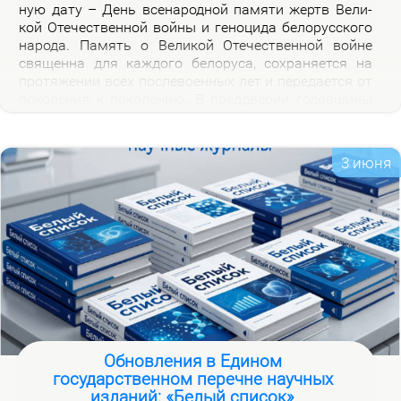
ную да­ту – День все­на­род­ной па­мя­ти жертв Ве­ли­
кой Оте­че­ствен­ной вой­ны и ге­но­ци­да бе­ло­рус­ско­го
на­ро­да. Па­мять о Ве­ли­кой Оте­че­ствен­ной войне
свя­щен­на для каж­до­го бе­ло­ру­са, со­хра­ня­ет­ся на
про­тя­же­нии всех по­сле­во­ен­ных лет и пе­ре­да­ет­ся от
по­ко­ле­ния к по­ко­ле­нию. В пред­две­рии го­дов­щи­ны
на­ча­ла Ве­ли­кой Оте­че­ствен­ной вой­ны, пред­став­ля­
ем но­вую вир­ту­аль­ную вы­став­ку «Сквозь пла­мя
пер­вых дней вой­ны», ко­то­рая по­свя­ща­ет­ся тра­ги­че­
3 июня
ским и ге­ро­и­че­ским стра­ни­цам ис­то­рии борь­бы с
немец­ко-фа­шист­ски­ми за­хват­чи­ка­ми в на­чаль­ный
пе­ри­од вой­ны.
Обновления в Едином
государственном перечне научных
изданий: «Белый список»