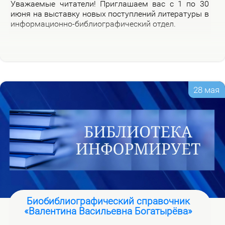
Ува­жа­е­мые чи­та­те­ли! При­гла­ша­ем вас с 1 по 30
июня на вы­став­ку но­вых по­ступ­ле­ний ли­те­ра­ту­ры в
ин­фор­ма­ци­он­но-биб­лио­гра­фи­че­ский от­дел.
28 мая
Биобиблиографический справочник
«Валентина Васильевна Богатырёва»