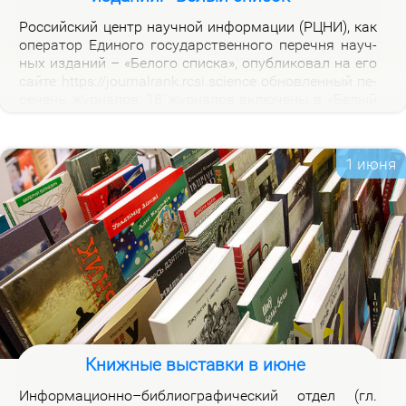
Рос­сий­ский центр на­уч­ной ин­фор­ма­ции (РЦНИ), как
опе­ра­тор Еди­но­го го­судар­ствен­но­го пе­реч­ня на­уч­
ных из­да­ний – «Бе­ло­го спис­ка», опуб­ли­ко­вал на его
сай­те https://journalrank.rcsi.science об­нов­лен­ный пе­
ре­чень жур­на­лов: 18 жур­на­лов вклю­че­ны в «Бе­лый
спи­сок», у 118 жур­на­лов из­ме­нил­ся уро­вень, 1 жур­
нал ис­клю­чен. В кар­точ­ках со­от­вет­ству­ю­щих жур­
на­лов на вклад­ке «Уров­ни» раз­ме­ще­ны при­ме­ча­ния,
1 июня
по­яс­ня­ю­щие при­чи­ны вклю­че­ния жур­на­лов и из­ме­
не­ния уров­ней.
Книжные выставки в июне
Ин­фор­ма­ци­он­но–биб­лио­гра­фи­че­ский от­дел (гл.