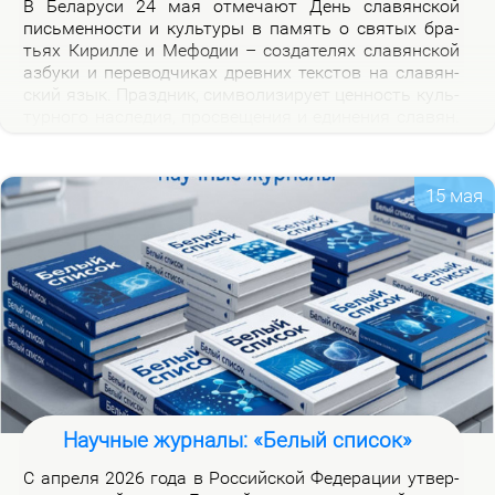
В Бе­ла­ру­си 24 мая от­ме­ча­ют День сла­вян­ской
пись­мен­но­сти и куль­ту­ры в па­мять о свя­тых бра­
тьях Ки­рил­ле и Ме­фо­дии – со­зда­те­лях сла­вян­ской
аз­бу­ки и пе­ре­вод­чи­ках древ­них тек­стов на сла­вян­
ский язык. Празд­ник, сим­во­ли­зи­ру­ет цен­ность куль­
тур­но­го на­сле­дия, про­све­ще­ния и еди­не­ния сла­вян.
Празд­ник ва­жен для фор­ми­ро­ва­ния куль­тур­ной
иден­тич­но­сти бе­ло­ру­сов и при­част­но­сти к сла­вян­
ской на­род­но­сти.
15 мая
Научные журналы: «Белый список»
С ап­ре­ля 2026 го­да в Рос­сий­ской Фе­де­ра­ции утвер­