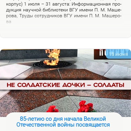
кор­пус) 1 июля – 31 ав­гу­ста: Ин­фор­ма­ци­он­ная про­
дук­ция на­уч­ной биб­лио­те­ки ВГУ име­ни П. М. Ма­ше­
ро­ва, Тру­ды со­труд­ни­ков ВГУ име­ни П. М. Ма­ше­ро­
ва
18 июня
85-летию со дня начала Великой
Отечественной войны посвящается