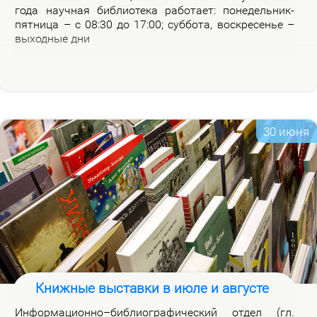
го­да на­уч­ная биб­лио­те­ка ра­бо­та­ет: по­не­дель­ник-
пят­ни­ца – с 08:30 до 17:00; суб­бо­та, вос­кре­се­нье –
вы­ход­ные дни
30 июня
Книжные выставки в июле и августе
Ин­фор­ма­ци­он­но–биб­лио­гра­фи­че­ский от­дел (гл.