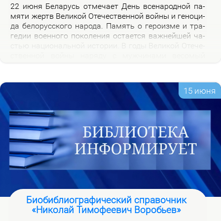
22 июня Бе­ла­русь от­ме­ча­ет День все­на­род­ной па­
мя­ти жертв Ве­ли­кой Оте­че­ствен­ной вой­ны и ге­но­ци­
да бе­ло­рус­ско­го на­ро­да. Па­мять о ге­ро­из­ме и тра­
ге­дии во­ен­но­го по­ко­ле­ния оста­ет­ся важ­ней­шей ча­
стью на­цио­наль­ной ис­то­рии. В го­ды Ве­ли­кой Оте­че­
ствен­ной вой­ны на­ря­ду с муж­чи­на­ми ве­со­мый
вклад в По­бе­ду внес­ли и жен­щи­ны, ко­то­рые сра­жа­
лись на фрон­те, ко­ва­ли по­бе­ду в ты­лу и пар­ти­зан­
ских от­ря­дах.
15 июня
Биобиблиографический справочник
«Николай Тимофеевич Воробьев»