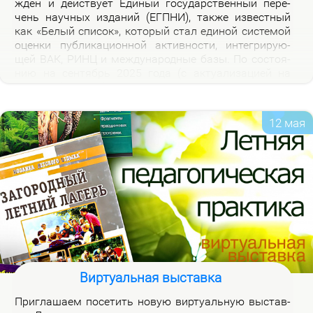
жден и дей­ству­ет Еди­ный го­судар­ствен­ный пе­ре­
чень на­уч­ных из­да­ний (ЕГПНИ), так­же из­вест­ный
как «Бе­лый спи­сок», ко­то­рый стал еди­ной си­сте­мой
оцен­ки пуб­ли­ка­ци­он­ной ак­тив­но­сти, ин­те­гри­ру­ю­
щей ВАК, РИНЦ и меж­ду­на­род­ные ба­зы. По со­сто­я­
нию на сен­тябрь 2025 го­да (с ак­ту­а­ли­за­ци­ей на
2026 год), рос­сий­ская часть пе­реч­ня вклю­ча­ет 3120
жур­на­лов.
12 мая
Виртуальная выставка
При­гла­ша­ем по­се­тить но­вую вир­ту­аль­ную вы­став­