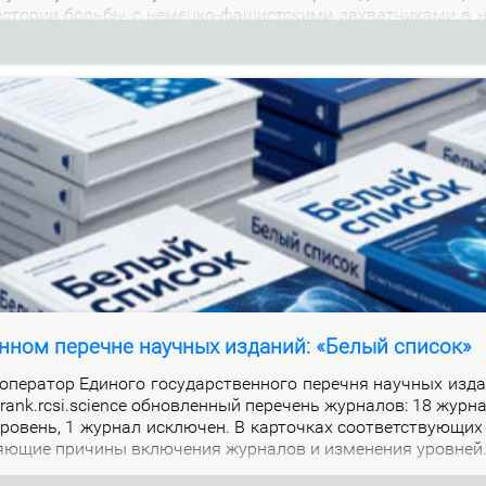
м ис­то­рии борь­бы с немец­ко-фа­шист­ски­ми за­хват­чи­ка­ми в 
нном перечне научных изданий: «Белый список»
е­ра­тор Еди­но­го го­судар­ствен­но­го пе­реч­ня на­уч­ных из­да
alrank.rcsi.science об­нов­лен­ный пе­ре­чень жур­на­лов: 18 жур­
ро­вень, 1 жур­нал ис­клю­чен. В кар­точ­ках со­от­вет­ству­ю­щих
я­ю­щие при­чи­ны вклю­че­ния жур­на­лов и из­ме­не­ния уров­ней