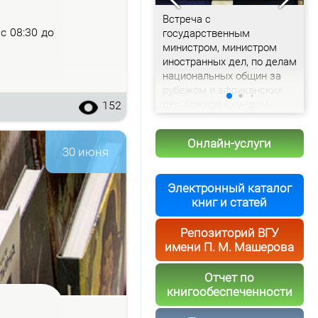
Доклад председателя
Встреча с
С
– с 08:30 до
Витебского облисполкома
государственным
с
Александра Рогожника
министром, министром
и
иностранных дел, по делам
т
национальных общин за
рубежом и африканских
дел Алжира Ахмедом
152
Аттафом
Онлайн-услуги
30 июня
Электронный каталог
книг и статей
Репозиторий ВГУ
имени П. М. Машерова
Отчет по
книгообеспеченности