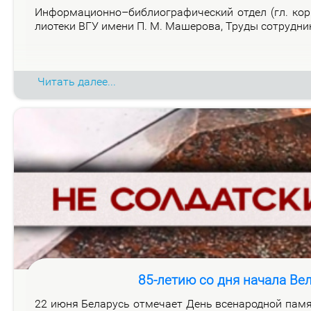
Ин­фор­ма­ци­он­но–биб­лио­гра­фи­че­ский от­дел (гл. ко
лио­те­ки ВГУ име­ни П. М. Ма­ше­ро­ва, Тру­ды со­труд­н
Читать далее...
85-летию со дня начала Ве
22 июня Бе­ла­русь от­ме­ча­ет День все­на­род­ной па­мя­