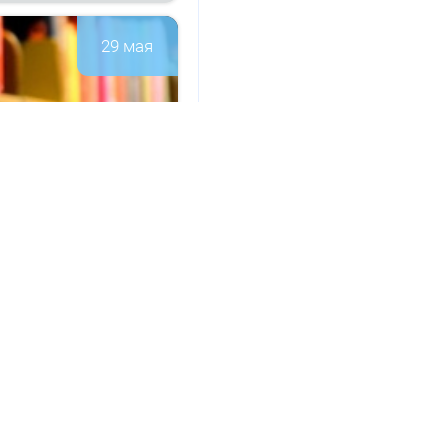
29 мая
а­ци­он­но-
146