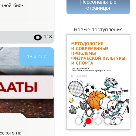
Персональные
уч­ной биб­
страницы
Новые поступления
118
18 июня
•
•
•
•
•
с­ско­го на­