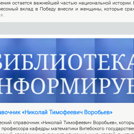
о­ле­ния оста­ет­ся важ­ней­шей ча­стью на­цио­наль­ной ис­то­рии.
 ве­со­мый вклад в По­бе­ду внес­ли и жен­щи­ны, ко­то­рые сра
ах.
авочник «Николай Тимофеевич Воробьев»
че­ский спра­воч­ник «Ни­ко­лай Ти­мо­фе­е­вич Во­ро­бьев», ко­то­
про­фес­со­ра ка­фед­ры ма­те­ма­ти­ки Ви­теб­ско­го го­судар­стве