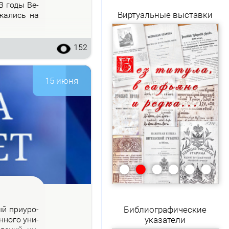
 В го­ды Ве­
Виртуальные выставки
­жа­лись на
152
15 июня
•
•
•
•
•
•
рый при­уро­
Библиографические
н­но­го уни­
указатели