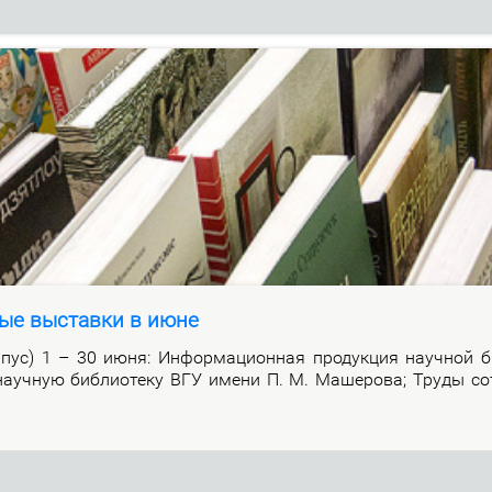
ые выставки в июне
р­пус) 1 – 30 июня: Ин­фор­ма­ци­он­ная про­дук­ция на­уч­ной би
а­уч­ную биб­лио­те­ку ВГУ име­ни П. М. Ма­ше­ро­ва; Тру­ды со­