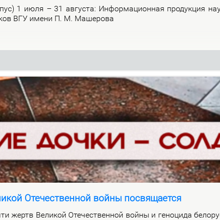
р­пус) 1 июля – 31 ав­гу­ста: Ин­фор­ма­ци­он­ная про­дук­ция на­
и­ков ВГУ име­ни П. М. Ма­ше­ро­ва
ликой Отечественной войны посвящается
ти жертв Ве­ли­кой Оте­че­ствен­ной вой­ны и ге­но­ци­да бе­ло­ру