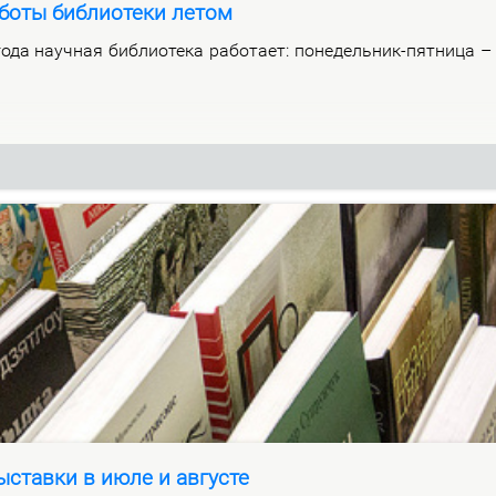
боты библиотеки летом
­да на­уч­ная биб­лио­те­ка ра­бо­та­ет: по­не­дель­ник-пят­ни­ца 
ставки в июле и августе