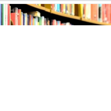
ых поступлений литературы
ня на вы­став­ку но­вых по­ступ­ле­ний ли­те­ра­ту­ры в ин­фор­м