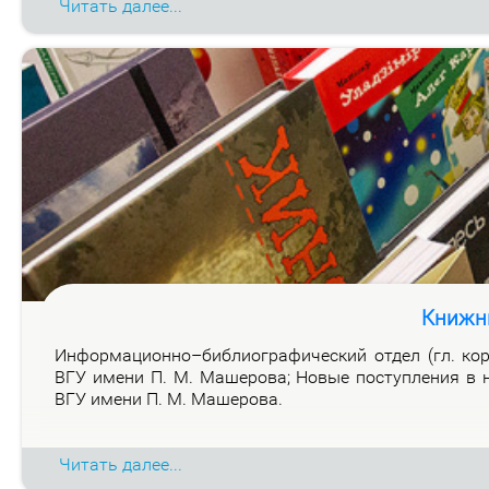
Читать далее...
Книжн
Ин­фор­ма­ци­он­но–биб­лио­гра­фи­че­ский от­дел (гл. ко
ВГУ име­ни П. М. Ма­ше­ро­ва; Но­вые по­ступ­ле­ния в н
ВГУ име­ни П. М. Ма­ше­ро­ва.
Читать далее...