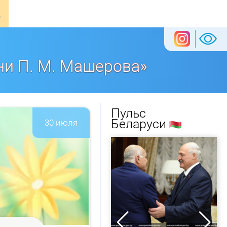
ни П. М. Машерова»
Пульс
Беларуси
30 июля