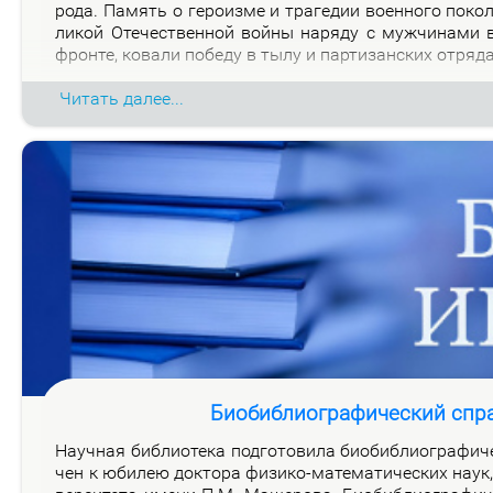
ро­да. Па­мять о ге­ро­из­ме и тра­ге­дии во­ен­но­го по­к
ли­кой Оте­че­ствен­ной вой­ны на­ря­ду с муж­чи­на­ми
фрон­те, ко­ва­ли по­бе­ду в ты­лу и пар­ти­зан­ских от­ря­д
Читать далее...
Биобиблиографический спр
На­уч­ная биб­лио­те­ка под­го­то­ви­ла био­биб­лио­гра­фи­
чен к юби­лею док­то­ра физи­ко-ма­те­ма­ти­че­ских на­ук, 