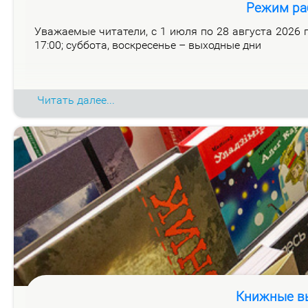
Режим ра
Ува­жа­е­мые чи­та­те­ли, с 1 июля по 28 ав­гу­ста 2026 го
17:00; суб­бо­та, вос­кре­се­нье – вы­ход­ные дни
Читать далее...
Книжные вы