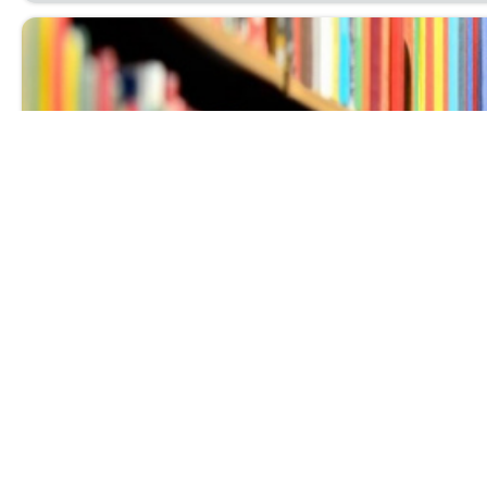
Выставка нов
Ува­жа­е­мые чи­та­те­ли! При­гла­ша­ем вас с 1 по 30 ию
биб­лио­гра­фи­че­ский от­дел.
Читать далее...