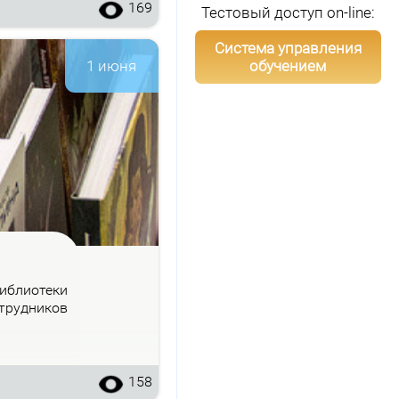
169
Тестовый доступ on-line:
Система управления
обучением
1 июня
б­лио­те­ки
труд­ни­ков
158