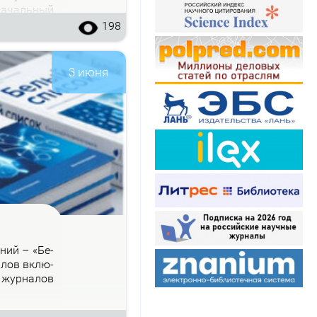
на­чаль­ный
198
3 июня
­ний – «Бе­
на­лов вклю­
 жур­на­лов
.