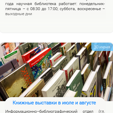
го­да на­уч­ная биб­лио­те­ка ра­бо­та­ет: по­не­дель­ник-
пят­ни­ца – с 08:30 до 17:00; суб­бо­та, вос­кре­се­нье –
вы­ход­ные дни
30 июня
Книжные выставки в июле и августе
Ин­фор­ма­ци­он­но–биб­лио­гра­фи­че­ский от­дел (гл.