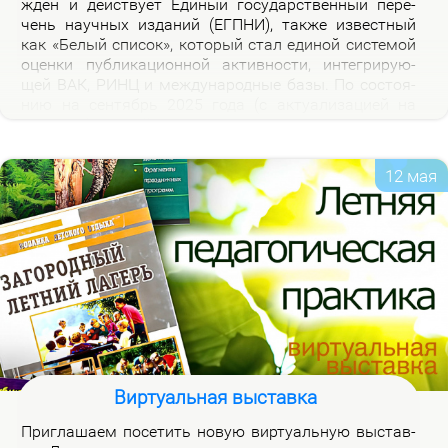
жден и дей­ству­ет Еди­ный го­судар­ствен­ный пе­ре­
чень на­уч­ных из­да­ний (ЕГПНИ), так­же из­вест­ный
как «Бе­лый спи­сок», ко­то­рый стал еди­ной си­сте­мой
оцен­ки пуб­ли­ка­ци­он­ной ак­тив­но­сти, ин­те­гри­ру­ю­
щей ВАК, РИНЦ и меж­ду­на­род­ные ба­зы. По со­сто­я­
нию на сен­тябрь 2025 го­да (с ак­ту­а­ли­за­ци­ей на
2026 год), рос­сий­ская часть пе­реч­ня вклю­ча­ет 3120
жур­на­лов.
12 мая
Виртуальная выставка
При­гла­ша­ем по­се­тить но­вую вир­ту­аль­ную вы­став­