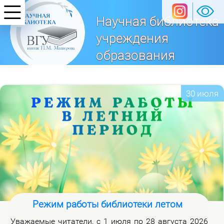
Научная библиотека
учреждения
образования
«Витебский
государственный университет
30 июля
имени П. М. Машерова»
Режим работы библиотеки летом
Ува­жа­е­мые чи­та­те­ли, с 1 июля по 28 ав­гу­ста 2026