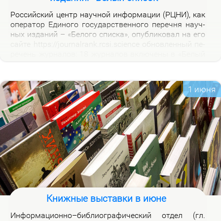
Рос­сий­ский центр на­уч­ной ин­фор­ма­ции (РЦНИ), как
опе­ра­тор Еди­но­го го­судар­ствен­но­го пе­реч­ня на­уч­
ных из­да­ний – «Бе­ло­го спис­ка», опуб­ли­ко­вал на его
сай­те https://journalrank.rcsi.science об­нов­лен­ный пе­
ре­чень жур­на­лов: 18 жур­на­лов вклю­че­ны в «Бе­лый
спи­сок», у 118 жур­на­лов из­ме­нил­ся уро­вень, 1 жур­
нал ис­клю­чен. В кар­точ­ках со­от­вет­ству­ю­щих жур­
на­лов на вклад­ке «Уров­ни» раз­ме­ще­ны при­ме­ча­ния,
1 июня
по­яс­ня­ю­щие при­чи­ны вклю­че­ния жур­на­лов и из­ме­
не­ния уров­ней.
Книжные выставки в июне
Ин­фор­ма­ци­он­но–биб­лио­гра­фи­че­ский от­дел (гл.