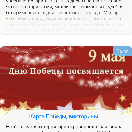
учеб­ни­ке ис­то­рии. Это 1418 дней и но­чей нече­ло­ве­
че­ско­го на­пря­же­ния, мил­ли­о­ны сло­ман­ных су­деб и
бес­при­мер­ный по­двиг со­вет­ско­го на­ро­да. Мы пре­
кло­ня­ем­ся пе­ред му­же­ством сол­дат, сто­яв­ших на­
смерть за Ро­ди­ну, пе­ред стой­ко­стью жен­щин и де­
тей, ко­вав­ших По­бе­ду в ты­лу, и пе­ред па­мя­тью тех,
кто не вер­нул­ся из боя. Наш долг – со­хра­нить па­
мять о войне и пе­ре­дать ее сле­ду­ю­щим по­ко­ле­ни­
ям.
5 мая
Карта Победы, викторины
На бе­ло­рус­ской тер­ри­то­рии кро­во­про­лит­ная вой­на