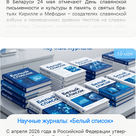
В Бе­ла­ру­си 24 мая от­ме­ча­ют День сла­вян­ской
пись­мен­но­сти и куль­ту­ры в па­мять о свя­тых бра­
тьях Ки­рил­ле и Ме­фо­дии – со­зда­те­лях сла­вян­ской
аз­бу­ки и пе­ре­вод­чи­ках древ­них тек­стов на сла­вян­
ский язык. Празд­ник, сим­во­ли­зи­ру­ет цен­ность куль­
тур­но­го на­сле­дия, про­све­ще­ния и еди­не­ния сла­вян.
Празд­ник ва­жен для фор­ми­ро­ва­ния куль­тур­ной
иден­тич­но­сти бе­ло­ру­сов и при­част­но­сти к сла­вян­
ской на­род­но­сти.
15 мая
Научные журналы: «Белый список»
С ап­ре­ля 2026 го­да в Рос­сий­ской Фе­де­ра­ции утвер­