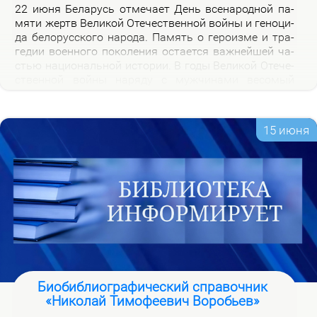
22 июня Бе­ла­русь от­ме­ча­ет День все­на­род­ной па­
мя­ти жертв Ве­ли­кой Оте­че­ствен­ной вой­ны и ге­но­ци­
да бе­ло­рус­ско­го на­ро­да. Па­мять о ге­ро­из­ме и тра­
ге­дии во­ен­но­го по­ко­ле­ния оста­ет­ся важ­ней­шей ча­
стью на­цио­наль­ной ис­то­рии. В го­ды Ве­ли­кой Оте­че­
ствен­ной вой­ны на­ря­ду с муж­чи­на­ми ве­со­мый
вклад в По­бе­ду внес­ли и жен­щи­ны, ко­то­рые сра­жа­
лись на фрон­те, ко­ва­ли по­бе­ду в ты­лу и пар­ти­зан­
ских от­ря­дах.
15 июня
Биобиблиографический справочник
«Николай Тимофеевич Воробьев»