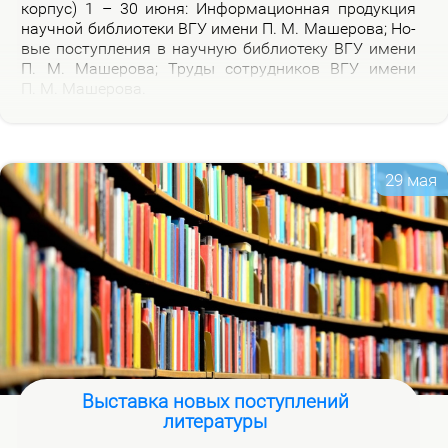
кор­пус) 1 – 30 июня: Ин­фор­ма­ци­он­ная про­дук­ция
на­уч­ной биб­лио­те­ки ВГУ име­ни П. М. Ма­ше­ро­ва; Но­
вые по­ступ­ле­ния в на­уч­ную биб­лио­те­ку ВГУ име­ни
П. М. Ма­ше­ро­ва; Тру­ды со­труд­ни­ков ВГУ име­ни
П. М. Ма­ше­ро­ва.
29 мая
Выставка новых поступлений
литературы