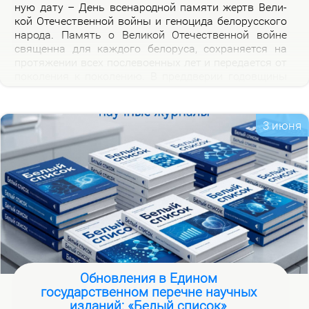
ную да­ту – День все­на­род­ной па­мя­ти жертв Ве­ли­
кой Оте­че­ствен­ной вой­ны и ге­но­ци­да бе­ло­рус­ско­го
на­ро­да. Па­мять о Ве­ли­кой Оте­че­ствен­ной войне
свя­щен­на для каж­до­го бе­ло­ру­са, со­хра­ня­ет­ся на
про­тя­же­нии всех по­сле­во­ен­ных лет и пе­ре­да­ет­ся от
по­ко­ле­ния к по­ко­ле­нию. В пред­две­рии го­дов­щи­ны
на­ча­ла Ве­ли­кой Оте­че­ствен­ной вой­ны, пред­став­ля­
ем но­вую вир­ту­аль­ную вы­став­ку «Сквозь пла­мя
пер­вых дней вой­ны», ко­то­рая по­свя­ща­ет­ся тра­ги­че­
3 июня
ским и ге­ро­и­че­ским стра­ни­цам ис­то­рии борь­бы с
немец­ко-фа­шист­ски­ми за­хват­чи­ка­ми в на­чаль­ный
пе­ри­од вой­ны.
Обновления в Едином
государственном перечне научных
изданий: «Белый список»