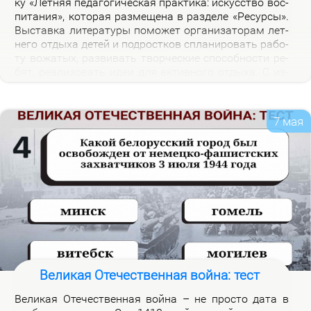
ку «Лет­няя пе­да­го­ги­че­ская прак­ти­ка: ис­кус­ство вос­
пи­та­ния», ко­то­рая раз­ме­ще­на в раз­де­ле «Ре­сур­сы».
Вы­став­ка ли­те­ра­ту­ры по­мо­жет ор­га­ни­за­то­рам лет­
не­го от­ды­ха де­тей и под­рост­ков спла­ни­ро­вать ра­бо­
ту во­жа­тых, раз­ви­вать твор­че­ские спо­соб­но­сти ре­
бят, ре­а­ли­зо­вать идеи для ак­тив­но­го от­ды­ха. С из­
да­ни­я­ми, пред­став­лен­ны­ми на экс­по­зи­ции вы­став­
ки, мож­но озна­ко­мить­ся в на­уч­ной биб­лио­те­ке уни­
вер­си­те­та.
7 мая
Великая Отечественная война: тест
Ве­ли­кая Оте­че­ствен­ная вой­на – не про­сто да­та в