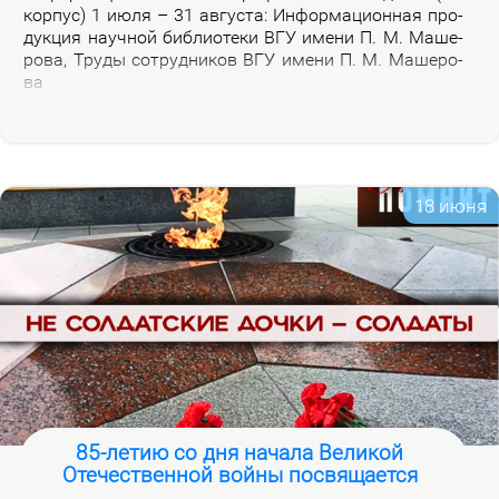
кор­пус) 1 июля – 31 ав­гу­ста: Ин­фор­ма­ци­он­ная про­
дук­ция на­уч­ной биб­лио­те­ки ВГУ име­ни П. М. Ма­ше­
ро­ва, Тру­ды со­труд­ни­ков ВГУ име­ни П. М. Ма­ше­ро­
ва
18 июня
85-летию со дня начала Великой
Отечественной войны посвящается