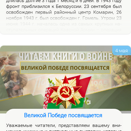
дли­лась дол­гие 3 го­да 1 ме­сяц и 6 дней. В 1943 го­ду
фронт при­бли­зил­ся к Бе­ло­рус­сии. 23 сен­тяб­ря был
осво­бож­ден пер­вый рай­он­ный центр Ко­ма­рин, 26
но­яб­ря 1943 г. был осво­бож­ден г. Го­мель. Утром 23
июня 1944 г. на­ча­лась од­на из са­мых круп­ных на­
сту­па­тель­ных опе­ра­ций Крас­ной Ар­мии – опе­ра­ция
«Баг­ра­ти­он». Осво­бож­де­ни­ем 28 июля 1944 г. г.
Бре­ста за­вер­ши­лось из­гна­ние немец­ко-фа­шист­ских
за­хват­чи­ков с тер­ри­то­рии Бе­ло­рус­сии.
4 мая
Великой Победе посвящается
Ува­жа­е­мые чи­та­те­ли, пред­став­ля­ем ва­ше­му вни­