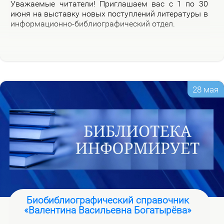
Ува­жа­е­мые чи­та­те­ли! При­гла­ша­ем вас с 1 по 30
июня на вы­став­ку но­вых по­ступ­ле­ний ли­те­ра­ту­ры в
ин­фор­ма­ци­он­но-биб­лио­гра­фи­че­ский от­дел.
28 мая
Биобиблиографический справочник
«Валентина Васильевна Богатырёва»