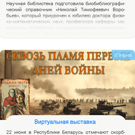
На­уч­ная биб­лио­те­ка под­го­то­ви­ла био­биб­лио­гра­фи­
че­ский спра­воч­ник «Ни­ко­лай Ти­мо­фе­е­вич Во­ро­
бьев», ко­то­рый при­уро­чен к юби­лею док­то­ра физи­
ко-ма­те­ма­ти­че­ских на­ук, про­фес­со­ра ка­фед­ры ма­
те­ма­ти­ки Ви­теб­ско­го го­судар­ствен­но­го уни­вер­си­те­
та име­ни П.М. Ма­ше­ро­ва. Био­биб­лио­гра­фи­че­ский
спра­воч­ник вклю­ча­ет опи­са­ние книг, ста­тей, вы­
ступ­ле­ний, ин­тер­вью Н.Т.Во­ро­бье­ва за пе­ри­од 1978-
2026 го­дов и пуб­ли­ка­ций о нем и его ра­бо­тах. Спра­
8 июня
воч­ник пред­на­зна­чен для на­уч­ных ра­бот­ни­ков, пре­
по­да­ва­те­лей, ас­пи­ран­тов, сту­ден­тов, всех тех, кто
ин­те­ре­су­ет­ся тео­ри­ей клас­сов ко­неч­ных групп и ме­
то­ди­кой пре­по­да­ва­ния ма­те­ма­ти­ки в шко­ле и ву­зе,
а так­же жиз­нью и де­я­тель­но­стью Ни­ко­лая Ти­мо­фе­
е­ви­ча Во­ро­бье­ва.
Виртуальная выставка
22 июня в Рес­пуб­ли­ке Бе­ла­русь от­ме­ча­ют скорб­