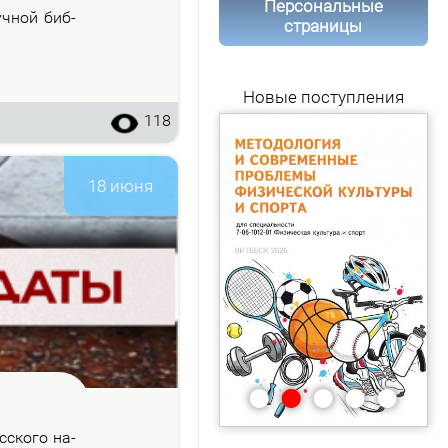
Персональные
уч­ной биб­
страницы
Новые поступления
118
18 июня
•
•
•
•
•
с­ско­го на­