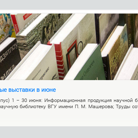
ые выставки в июне
р­пус) 1 – 30 июня: Ин­фор­ма­ци­он­ная про­дук­ция на­уч­ной би
а­уч­ную биб­лио­те­ку ВГУ име­ни П. М. Ма­ше­ро­ва; Тру­ды со­