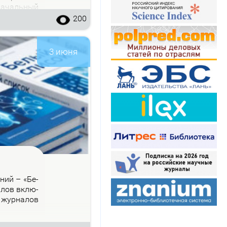
на­чаль­ный
200
3 июня
­ний – «Бе­
на­лов вклю­
 жур­на­лов
.