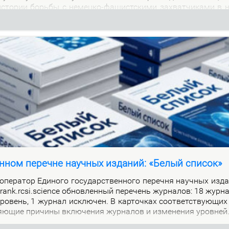
м ис­то­рии борь­бы с немец­ко-фа­шист­ски­ми за­хват­чи­ка­ми в 
нном перечне научных изданий: «Белый список»
е­ра­тор Еди­но­го го­судар­ствен­но­го пе­реч­ня на­уч­ных из­да
alrank.rcsi.science об­нов­лен­ный пе­ре­чень жур­на­лов: 18 жур­
ро­вень, 1 жур­нал ис­клю­чен. В кар­точ­ках со­от­вет­ству­ю­щих
я­ю­щие при­чи­ны вклю­че­ния жур­на­лов и из­ме­не­ния уров­ней