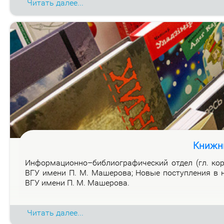
Читать далее...
Книжн
Ин­фор­ма­ци­он­но–биб­лио­гра­фи­че­ский от­дел (гл. ко
ВГУ име­ни П. М. Ма­ше­ро­ва; Но­вые по­ступ­ле­ния в н
ВГУ име­ни П. М. Ма­ше­ро­ва.
Читать далее...