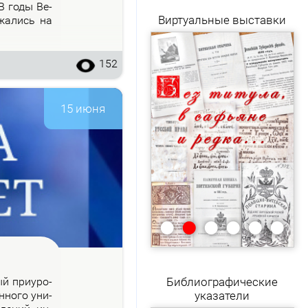
 В го­ды Ве­
Виртуальные выставки
­жа­лись на
152
15 июня
•
•
•
•
•
•
рый при­уро­
Библиографические
н­но­го уни­
указатели