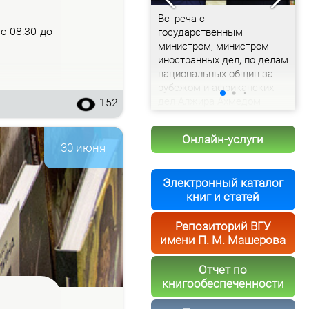
Доклад председателя
Встреча с
С
– с 08:30 до
Витебского облисполкома
государственным
с
Александра Рогожника
министром, министром
и
иностранных дел, по делам
т
национальных общин за
рубежом и африканских
дел Алжира Ахмедом
152
Аттафом
Онлайн-услуги
30 июня
Электронный каталог
книг и статей
Репозиторий ВГУ
имени П. М. Машерова
Отчет по
книгообеспеченности