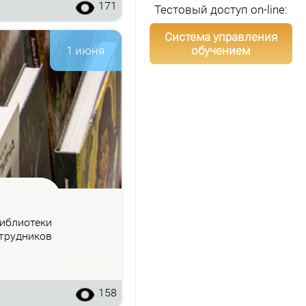
171
Тестовый доступ on-line:
Система управления
обучением
1 июня
б­лио­те­ки
труд­ни­ков
158