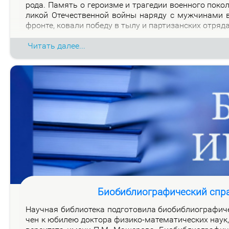
ро­да. Па­мять о ге­ро­из­ме и тра­ге­дии во­ен­но­го по­к
ли­кой Оте­че­ствен­ной вой­ны на­ря­ду с муж­чи­на­ми
фрон­те, ко­ва­ли по­бе­ду в ты­лу и пар­ти­зан­ских от­ря­д
Читать далее...
Биобиблиографический спр
На­уч­ная биб­лио­те­ка под­го­то­ви­ла био­биб­лио­гра­фи­
чен к юби­лею док­то­ра физи­ко-ма­те­ма­ти­че­ских на­ук, 