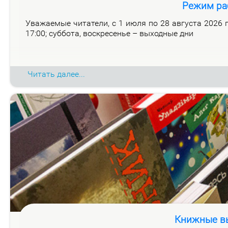
Режим ра
Ува­жа­е­мые чи­та­те­ли, с 1 июля по 28 ав­гу­ста 2026 го
17:00; суб­бо­та, вос­кре­се­нье – вы­ход­ные дни
Читать далее...
Книжные вы