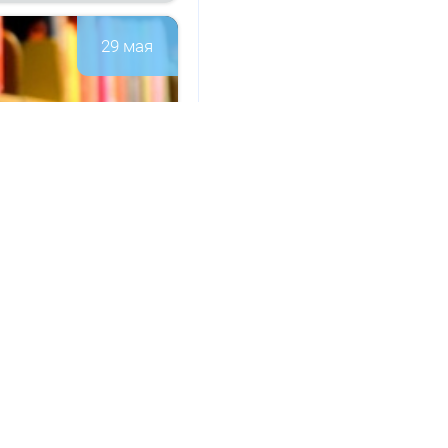
29 мая
а­ци­он­но-
146