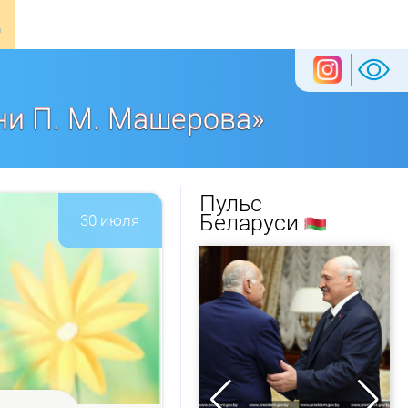
ни П. М. Машерова»
Пульс
Беларуси
30 июля