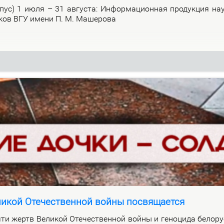
р­пус) 1 июля – 31 ав­гу­ста: Ин­фор­ма­ци­он­ная про­дук­ция на­
и­ков ВГУ име­ни П. М. Ма­ше­ро­ва
ликой Отечественной войны посвящается
ти жертв Ве­ли­кой Оте­че­ствен­ной вой­ны и ге­но­ци­да бе­ло­ру