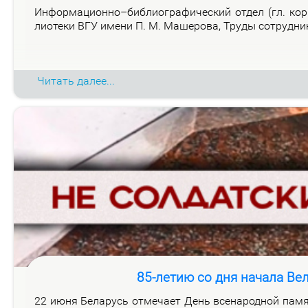
Ин­фор­ма­ци­он­но–биб­лио­гра­фи­че­ский от­дел (гл. ко
лио­те­ки ВГУ име­ни П. М. Ма­ше­ро­ва, Тру­ды со­труд­н
Читать далее...
85-летию со дня начала Ве
22 июня Бе­ла­русь от­ме­ча­ет День все­на­род­ной па­мя­