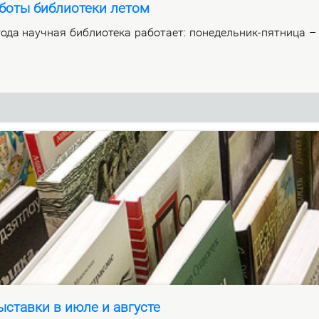
боты библиотеки летом
­да на­уч­ная биб­лио­те­ка ра­бо­та­ет: по­не­дель­ник-пят­ни­ца 
ставки в июле и августе