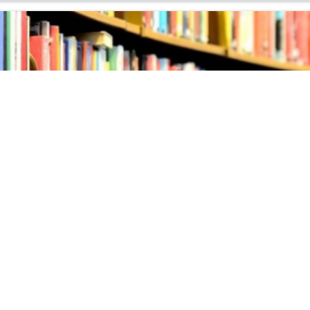
ых поступлений литературы
ня на вы­став­ку но­вых по­ступ­ле­ний ли­те­ра­ту­ры в ин­фор­м