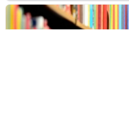
Выставка нов
Ува­жа­е­мые чи­та­те­ли! При­гла­ша­ем вас с 1 по 30 ию
биб­лио­гра­фи­че­ский от­дел.
Читать далее...