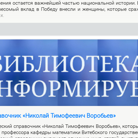
о­ле­ния оста­ет­ся важ­ней­шей ча­стью на­цио­наль­ной ис­то­рии.
 ве­со­мый вклад в По­бе­ду внес­ли и жен­щи­ны, ко­то­рые сра
ах.
авочник «Николай Тимофеевич Воробьев»
че­ский спра­воч­ник «Ни­ко­лай Ти­мо­фе­е­вич Во­ро­бьев», ко­то­
про­фес­со­ра ка­фед­ры ма­те­ма­ти­ки Ви­теб­ско­го го­судар­стве