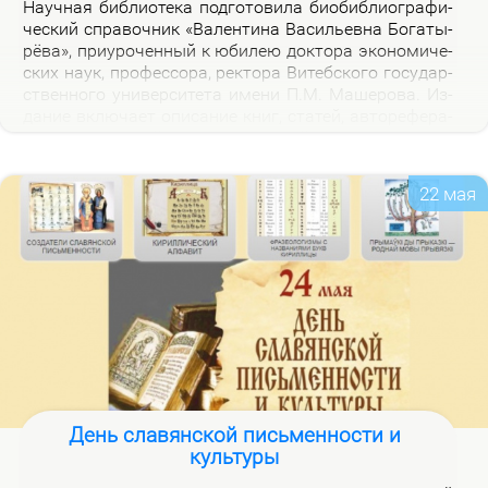
На­уч­ная биб­лио­те­ка под­го­то­ви­ла био­биб­лио­гра­фи­
че­ский спра­воч­ник «Ва­лен­ти­на Ва­си­льев­на Бо­га­ты­
рё­ва», при­уро­чен­ный к юби­лею док­то­ра эко­но­ми­че­
ских на­ук, про­фес­со­ра, рек­то­ра Ви­теб­ско­го го­судар­
ствен­но­го уни­вер­си­те­та име­ни П.М. Ма­ше­ро­ва. Из­
да­ние вклю­ча­ет опи­са­ние книг, ста­тей, ав­то­ре­фе­ра­
тов, дис­сер­та­ций В.В. Бо­га­ты­рё­вой за 2000–2025 гг.,
а так­же пуб­ли­ка­ций о ней.
22 мая
День славянской письменности и
культуры