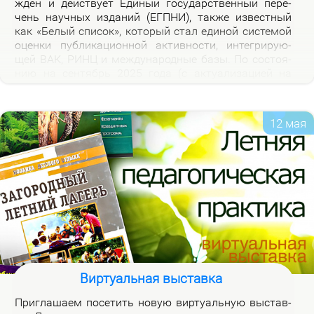
жден и дей­ству­ет Еди­ный го­судар­ствен­ный пе­ре­
чень на­уч­ных из­да­ний (ЕГПНИ), так­же из­вест­ный
как «Бе­лый спи­сок», ко­то­рый стал еди­ной си­сте­мой
оцен­ки пуб­ли­ка­ци­он­ной ак­тив­но­сти, ин­те­гри­ру­ю­
щей ВАК, РИНЦ и меж­ду­на­род­ные ба­зы. По со­сто­я­
нию на сен­тябрь 2025 го­да (с ак­ту­а­ли­за­ци­ей на
2026 год), рос­сий­ская часть пе­реч­ня вклю­ча­ет 3120
жур­на­лов.
12 мая
Виртуальная выставка
При­гла­ша­ем по­се­тить но­вую вир­ту­аль­ную вы­став­