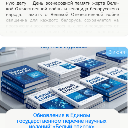
ную да­ту – День все­на­род­ной па­мя­ти жертв Ве­ли­
кой Оте­че­ствен­ной вой­ны и ге­но­ци­да бе­ло­рус­ско­го
на­ро­да. Па­мять о Ве­ли­кой Оте­че­ствен­ной войне
свя­щен­на для каж­до­го бе­ло­ру­са, со­хра­ня­ет­ся на
про­тя­же­нии всех по­сле­во­ен­ных лет и пе­ре­да­ет­ся от
по­ко­ле­ния к по­ко­ле­нию. В пред­две­рии го­дов­щи­ны
на­ча­ла Ве­ли­кой Оте­че­ствен­ной вой­ны, пред­став­ля­
ем но­вую вир­ту­аль­ную вы­став­ку «Сквозь пла­мя
пер­вых дней вой­ны», ко­то­рая по­свя­ща­ет­ся тра­ги­че­
3 июня
ским и ге­ро­и­че­ским стра­ни­цам ис­то­рии борь­бы с
немец­ко-фа­шист­ски­ми за­хват­чи­ка­ми в на­чаль­ный
пе­ри­од вой­ны.
Обновления в Едином
государственном перечне научных
изданий: «Белый список»