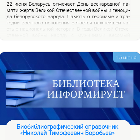
22 июня Бе­ла­русь от­ме­ча­ет День все­на­род­ной па­
мя­ти жертв Ве­ли­кой Оте­че­ствен­ной вой­ны и ге­но­ци­
да бе­ло­рус­ско­го на­ро­да. Па­мять о ге­ро­из­ме и тра­
ге­дии во­ен­но­го по­ко­ле­ния оста­ет­ся важ­ней­шей ча­
стью на­цио­наль­ной ис­то­рии. В го­ды Ве­ли­кой Оте­че­
ствен­ной вой­ны на­ря­ду с муж­чи­на­ми ве­со­мый
вклад в По­бе­ду внес­ли и жен­щи­ны, ко­то­рые сра­жа­
лись на фрон­те, ко­ва­ли по­бе­ду в ты­лу и пар­ти­зан­
ских от­ря­дах.
15 июня
Биобиблиографический справочник
«Николай Тимофеевич Воробьев»