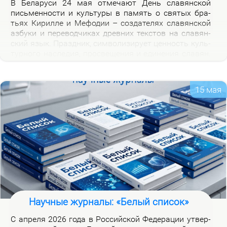
В Бе­ла­ру­си 24 мая от­ме­ча­ют День сла­вян­ской
пись­мен­но­сти и куль­ту­ры в па­мять о свя­тых бра­
тьях Ки­рил­ле и Ме­фо­дии – со­зда­те­лях сла­вян­ской
аз­бу­ки и пе­ре­вод­чи­ках древ­них тек­стов на сла­вян­
ский язык. Празд­ник, сим­во­ли­зи­ру­ет цен­ность куль­
тур­но­го на­сле­дия, про­све­ще­ния и еди­не­ния сла­вян.
Празд­ник ва­жен для фор­ми­ро­ва­ния куль­тур­ной
иден­тич­но­сти бе­ло­ру­сов и при­част­но­сти к сла­вян­
ской на­род­но­сти.
15 мая
Научные журналы: «Белый список»
С ап­ре­ля 2026 го­да в Рос­сий­ской Фе­де­ра­ции утвер­