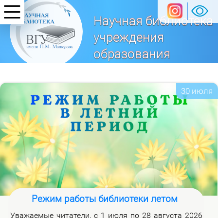
Научная библиотека
учреждения
образования
«Витебский
государственный университет
30 июля
имени П. М. Машерова»
Режим работы библиотеки летом
Ува­жа­е­мые чи­та­те­ли, с 1 июля по 28 ав­гу­ста 2026