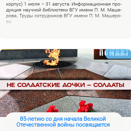
кор­пус) 1 июля – 31 ав­гу­ста: Ин­фор­ма­ци­он­ная про­
дук­ция на­уч­ной биб­лио­те­ки ВГУ име­ни П. М. Ма­ше­
ро­ва, Тру­ды со­труд­ни­ков ВГУ име­ни П. М. Ма­ше­ро­
ва
18 июня
85-летию со дня начала Великой
Отечественной войны посвящается