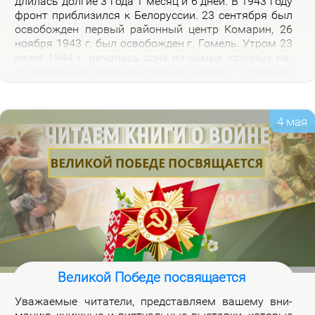
дли­лась дол­гие 3 го­да 1 ме­сяц и 6 дней. В 1943 го­ду
фронт при­бли­зил­ся к Бе­ло­рус­сии. 23 сен­тяб­ря был
осво­бож­ден пер­вый рай­он­ный центр Ко­ма­рин, 26
но­яб­ря 1943 г. был осво­бож­ден г. Го­мель. Утром 23
июня 1944 г. на­ча­лась од­на из са­мых круп­ных на­
сту­па­тель­ных опе­ра­ций Крас­ной Ар­мии – опе­ра­ция
«Баг­ра­ти­он». Осво­бож­де­ни­ем 28 июля 1944 г. г.
Бре­ста за­вер­ши­лось из­гна­ние немец­ко-фа­шист­ских
за­хват­чи­ков с тер­ри­то­рии Бе­ло­рус­сии.
4 мая
Великой Победе посвящается
Ува­жа­е­мые чи­та­те­ли, пред­став­ля­ем ва­ше­му вни­