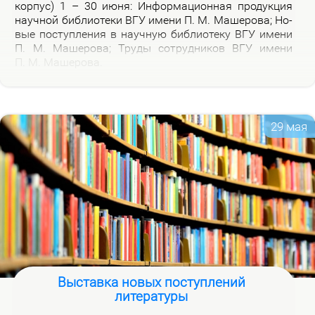
кор­пус) 1 – 30 июня: Ин­фор­ма­ци­он­ная про­дук­ция
на­уч­ной биб­лио­те­ки ВГУ име­ни П. М. Ма­ше­ро­ва; Но­
вые по­ступ­ле­ния в на­уч­ную биб­лио­те­ку ВГУ име­ни
П. М. Ма­ше­ро­ва; Тру­ды со­труд­ни­ков ВГУ име­ни
П. М. Ма­ше­ро­ва.
29 мая
Выставка новых поступлений
литературы