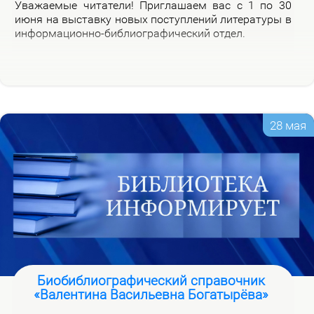
Ува­жа­е­мые чи­та­те­ли! При­гла­ша­ем вас с 1 по 30
июня на вы­став­ку но­вых по­ступ­ле­ний ли­те­ра­ту­ры в
ин­фор­ма­ци­он­но-биб­лио­гра­фи­че­ский от­дел.
28 мая
Биобиблиографический справочник
«Валентина Васильевна Богатырёва»