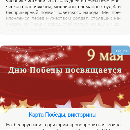
учеб­ни­ке ис­то­рии. Это 1418 дней и но­чей нече­ло­ве­
че­ско­го на­пря­же­ния, мил­ли­о­ны сло­ман­ных су­деб и
бес­при­мер­ный по­двиг со­вет­ско­го на­ро­да. Мы пре­
кло­ня­ем­ся пе­ред му­же­ством сол­дат, сто­яв­ших на­
смерть за Ро­ди­ну, пе­ред стой­ко­стью жен­щин и де­
тей, ко­вав­ших По­бе­ду в ты­лу, и пе­ред па­мя­тью тех,
кто не вер­нул­ся из боя. Наш долг – со­хра­нить па­
мять о войне и пе­ре­дать ее сле­ду­ю­щим по­ко­ле­ни­
ям.
5 мая
Карта Победы, викторины
На бе­ло­рус­ской тер­ри­то­рии кро­во­про­лит­ная вой­на