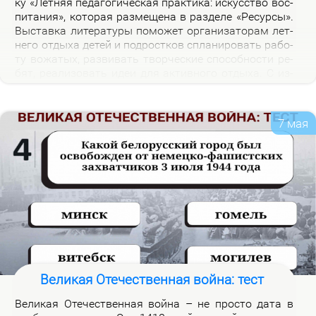
ку «Лет­няя пе­да­го­ги­че­ская прак­ти­ка: ис­кус­ство вос­
пи­та­ния», ко­то­рая раз­ме­ще­на в раз­де­ле «Ре­сур­сы».
Вы­став­ка ли­те­ра­ту­ры по­мо­жет ор­га­ни­за­то­рам лет­
не­го от­ды­ха де­тей и под­рост­ков спла­ни­ро­вать ра­бо­
ту во­жа­тых, раз­ви­вать твор­че­ские спо­соб­но­сти ре­
бят, ре­а­ли­зо­вать идеи для ак­тив­но­го от­ды­ха. С из­
да­ни­я­ми, пред­став­лен­ны­ми на экс­по­зи­ции вы­став­
ки, мож­но озна­ко­мить­ся в на­уч­ной биб­лио­те­ке уни­
вер­си­те­та.
7 мая
Великая Отечественная война: тест
Ве­ли­кая Оте­че­ствен­ная вой­на – не про­сто да­та в