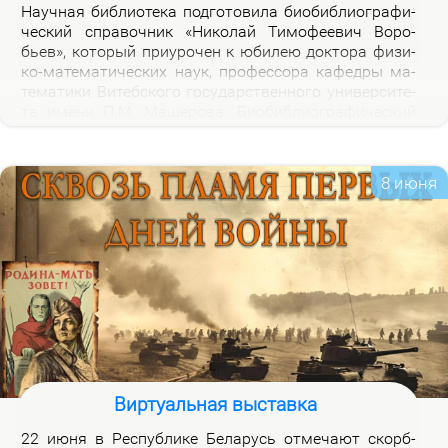
На­уч­ная биб­лио­те­ка под­го­то­ви­ла био­биб­лио­гра­фи­
че­ский спра­воч­ник «Ни­ко­лай Ти­мо­фе­е­вич Во­ро­
бьев», ко­то­рый при­уро­чен к юби­лею док­то­ра физи­
ко-ма­те­ма­ти­че­ских на­ук, про­фес­со­ра ка­фед­ры ма­
те­ма­ти­ки Ви­теб­ско­го го­судар­ствен­но­го уни­вер­си­те­
та име­ни П.М. Ма­ше­ро­ва. Био­биб­лио­гра­фи­че­ский
спра­воч­ник вклю­ча­ет опи­са­ние книг, ста­тей, вы­
ступ­ле­ний, ин­тер­вью Н.Т.Во­ро­бье­ва за пе­ри­од 1978-
2026 го­дов и пуб­ли­ка­ций о нем и его ра­бо­тах. Спра­
8 июня
воч­ник пред­на­зна­чен для на­уч­ных ра­бот­ни­ков, пре­
по­да­ва­те­лей, ас­пи­ран­тов, сту­ден­тов, всех тех, кто
ин­те­ре­су­ет­ся тео­ри­ей клас­сов ко­неч­ных групп и ме­
то­ди­кой пре­по­да­ва­ния ма­те­ма­ти­ки в шко­ле и ву­зе,
а так­же жиз­нью и де­я­тель­но­стью Ни­ко­лая Ти­мо­фе­
е­ви­ча Во­ро­бье­ва.
Виртуальная выставка
22 июня в Рес­пуб­ли­ке Бе­ла­русь от­ме­ча­ют скорб­