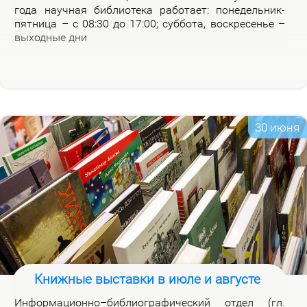
го­да на­уч­ная биб­лио­те­ка ра­бо­та­ет: по­не­дель­ник-
пят­ни­ца – с 08:30 до 17:00; суб­бо­та, вос­кре­се­нье –
вы­ход­ные дни
30 июня
Книжные выставки в июле и августе
Ин­фор­ма­ци­он­но–биб­лио­гра­фи­че­ский от­дел (гл.