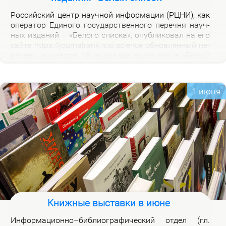
Рос­сий­ский центр на­уч­ной ин­фор­ма­ции (РЦНИ), как
опе­ра­тор Еди­но­го го­судар­ствен­но­го пе­реч­ня на­уч­
ных из­да­ний – «Бе­ло­го спис­ка», опуб­ли­ко­вал на его
сай­те https://journalrank.rcsi.science об­нов­лен­ный пе­
ре­чень жур­на­лов: 18 жур­на­лов вклю­че­ны в «Бе­лый
спи­сок», у 118 жур­на­лов из­ме­нил­ся уро­вень, 1 жур­
нал ис­клю­чен. В кар­точ­ках со­от­вет­ству­ю­щих жур­
на­лов на вклад­ке «Уров­ни» раз­ме­ще­ны при­ме­ча­ния,
1 июня
по­яс­ня­ю­щие при­чи­ны вклю­че­ния жур­на­лов и из­ме­
не­ния уров­ней.
Книжные выставки в июне
Ин­фор­ма­ци­он­но–биб­лио­гра­фи­че­ский от­дел (гл.