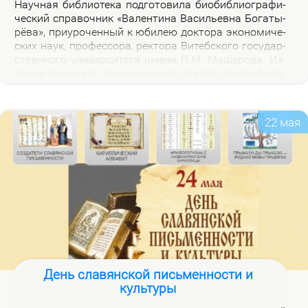
На­уч­ная биб­лио­те­ка под­го­то­ви­ла био­биб­лио­гра­фи­
че­ский спра­воч­ник «Ва­лен­ти­на Ва­си­льев­на Бо­га­ты­
рё­ва», при­уро­чен­ный к юби­лею док­то­ра эко­но­ми­че­
ских на­ук, про­фес­со­ра, рек­то­ра Ви­теб­ско­го го­судар­
ствен­но­го уни­вер­си­те­та име­ни П.М. Ма­ше­ро­ва. Из­
да­ние вклю­ча­ет опи­са­ние книг, ста­тей, ав­то­ре­фе­ра­
тов, дис­сер­та­ций В.В. Бо­га­ты­рё­вой за 2000–2025 гг.,
а так­же пуб­ли­ка­ций о ней.
22 мая
День славянской письменности и
культуры