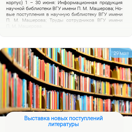
кор­пус) 1 – 30 июня: Ин­фор­ма­ци­он­ная про­дук­ция
на­уч­ной биб­лио­те­ки ВГУ име­ни П. М. Ма­ше­ро­ва; Но­
вые по­ступ­ле­ния в на­уч­ную биб­лио­те­ку ВГУ име­ни
П. М. Ма­ше­ро­ва; Тру­ды со­труд­ни­ков ВГУ име­ни
П. М. Ма­ше­ро­ва.
29 мая
Выставка новых поступлений
литературы