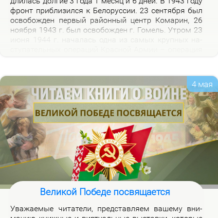
дли­лась дол­гие 3 го­да 1 ме­сяц и 6 дней. В 1943 го­ду
фронт при­бли­зил­ся к Бе­ло­рус­сии. 23 сен­тяб­ря был
осво­бож­ден пер­вый рай­он­ный центр Ко­ма­рин, 26
но­яб­ря 1943 г. был осво­бож­ден г. Го­мель. Утром 23
июня 1944 г. на­ча­лась од­на из са­мых круп­ных на­
сту­па­тель­ных опе­ра­ций Крас­ной Ар­мии – опе­ра­ция
«Баг­ра­ти­он». Осво­бож­де­ни­ем 28 июля 1944 г. г.
Бре­ста за­вер­ши­лось из­гна­ние немец­ко-фа­шист­ских
за­хват­чи­ков с тер­ри­то­рии Бе­ло­рус­сии.
4 мая
Великой Победе посвящается
Ува­жа­е­мые чи­та­те­ли, пред­став­ля­ем ва­ше­му вни­