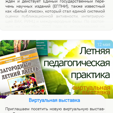
жден и дей­ству­ет Еди­ный го­судар­ствен­ный пе­ре­
чень на­уч­ных из­да­ний (ЕГПНИ), так­же из­вест­ный
как «Бе­лый спи­сок», ко­то­рый стал еди­ной си­сте­мой
оцен­ки пуб­ли­ка­ци­он­ной ак­тив­но­сти, ин­те­гри­ру­ю­
щей ВАК, РИНЦ и меж­ду­на­род­ные ба­зы. По со­сто­я­
нию на сен­тябрь 2025 го­да (с ак­ту­а­ли­за­ци­ей на
2026 год), рос­сий­ская часть пе­реч­ня вклю­ча­ет 3120
жур­на­лов.
12 мая
Виртуальная выставка
При­гла­ша­ем по­се­тить но­вую вир­ту­аль­ную вы­став­