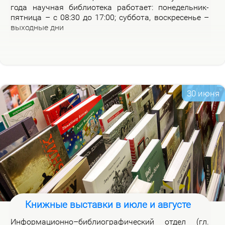
го­да на­уч­ная биб­лио­те­ка ра­бо­та­ет: по­не­дель­ник-
пят­ни­ца – с 08:30 до 17:00; суб­бо­та, вос­кре­се­нье –
вы­ход­ные дни
30 июня
Книжные выставки в июле и августе
Ин­фор­ма­ци­он­но–биб­лио­гра­фи­че­ский от­дел (гл.