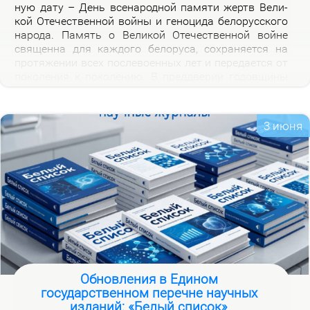
ную да­ту – День все­на­род­ной па­мя­ти жертв Ве­ли­
кой Оте­че­ствен­ной вой­ны и ге­но­ци­да бе­ло­рус­ско­го
на­ро­да. Па­мять о Ве­ли­кой Оте­че­ствен­ной войне
свя­щен­на для каж­до­го бе­ло­ру­са, со­хра­ня­ет­ся на
про­тя­же­нии всех по­сле­во­ен­ных лет и пе­ре­да­ет­ся от
по­ко­ле­ния к по­ко­ле­нию. В пред­две­рии го­дов­щи­ны
на­ча­ла Ве­ли­кой Оте­че­ствен­ной вой­ны, пред­став­ля­
ем но­вую вир­ту­аль­ную вы­став­ку «Сквозь пла­мя
пер­вых дней вой­ны», ко­то­рая по­свя­ща­ет­ся тра­ги­че­
3 июня
ским и ге­ро­и­че­ским стра­ни­цам ис­то­рии борь­бы с
немец­ко-фа­шист­ски­ми за­хват­чи­ка­ми в на­чаль­ный
пе­ри­од вой­ны.
Обновления в Едином
государственном перечне научных
изданий: «Белый список»