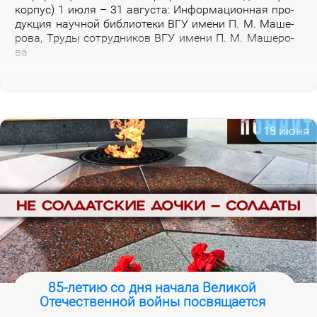
кор­пус) 1 июля – 31 ав­гу­ста: Ин­фор­ма­ци­он­ная про­
дук­ция на­уч­ной биб­лио­те­ки ВГУ име­ни П. М. Ма­ше­
ро­ва, Тру­ды со­труд­ни­ков ВГУ име­ни П. М. Ма­ше­ро­
ва
18 июня
85-летию со дня начала Великой
Отечественной войны посвящается