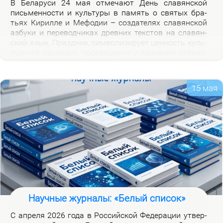
В Бе­ла­ру­си 24 мая от­ме­ча­ют День сла­вян­ской
пись­мен­но­сти и куль­ту­ры в па­мять о свя­тых бра­
тьях Ки­рил­ле и Ме­фо­дии – со­зда­те­лях сла­вян­ской
аз­бу­ки и пе­ре­вод­чи­ках древ­них тек­стов на сла­вян­
ский язык. Празд­ник, сим­во­ли­зи­ру­ет цен­ность куль­
тур­но­го на­сле­дия, про­све­ще­ния и еди­не­ния сла­вян.
Празд­ник ва­жен для фор­ми­ро­ва­ния куль­тур­ной
иден­тич­но­сти бе­ло­ру­сов и при­част­но­сти к сла­вян­
ской на­род­но­сти.
15 мая
Научные журналы: «Белый список»
С ап­ре­ля 2026 го­да в Рос­сий­ской Фе­де­ра­ции утвер­