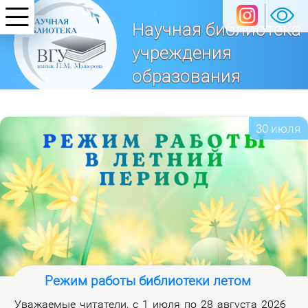
Научная библиотека
учреждения
образования
«Витебский
государственный университет
30 июля
имени П. М. Машерова»
Режим работы библиотеки летом
Ува­жа­е­мые чи­та­те­ли, с 1 июля по 28 ав­гу­ста 2026