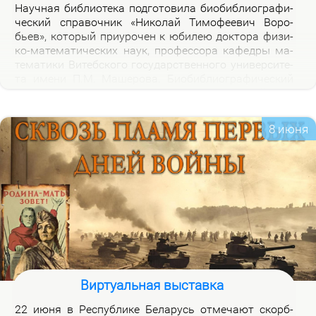
На­уч­ная биб­лио­те­ка под­го­то­ви­ла био­биб­лио­гра­фи­
че­ский спра­воч­ник «Ни­ко­лай Ти­мо­фе­е­вич Во­ро­
бьев», ко­то­рый при­уро­чен к юби­лею док­то­ра физи­
ко-ма­те­ма­ти­че­ских на­ук, про­фес­со­ра ка­фед­ры ма­
те­ма­ти­ки Ви­теб­ско­го го­судар­ствен­но­го уни­вер­си­те­
та име­ни П.М. Ма­ше­ро­ва. Био­биб­лио­гра­фи­че­ский
спра­воч­ник вклю­ча­ет опи­са­ние книг, ста­тей, вы­
ступ­ле­ний, ин­тер­вью Н.Т.Во­ро­бье­ва за пе­ри­од 1978-
2026 го­дов и пуб­ли­ка­ций о нем и его ра­бо­тах. Спра­
8 июня
воч­ник пред­на­зна­чен для на­уч­ных ра­бот­ни­ков, пре­
по­да­ва­те­лей, ас­пи­ран­тов, сту­ден­тов, всех тех, кто
ин­те­ре­су­ет­ся тео­ри­ей клас­сов ко­неч­ных групп и ме­
то­ди­кой пре­по­да­ва­ния ма­те­ма­ти­ки в шко­ле и ву­зе,
а так­же жиз­нью и де­я­тель­но­стью Ни­ко­лая Ти­мо­фе­
е­ви­ча Во­ро­бье­ва.
Виртуальная выставка
22 июня в Рес­пуб­ли­ке Бе­ла­русь от­ме­ча­ют скорб­