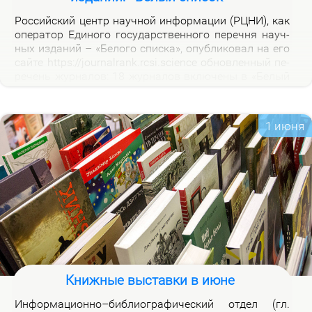
Рос­сий­ский центр на­уч­ной ин­фор­ма­ции (РЦНИ), как
опе­ра­тор Еди­но­го го­судар­ствен­но­го пе­реч­ня на­уч­
ных из­да­ний – «Бе­ло­го спис­ка», опуб­ли­ко­вал на его
сай­те https://journalrank.rcsi.science об­нов­лен­ный пе­
ре­чень жур­на­лов: 18 жур­на­лов вклю­че­ны в «Бе­лый
спи­сок», у 118 жур­на­лов из­ме­нил­ся уро­вень, 1 жур­
нал ис­клю­чен. В кар­точ­ках со­от­вет­ству­ю­щих жур­
на­лов на вклад­ке «Уров­ни» раз­ме­ще­ны при­ме­ча­ния,
1 июня
по­яс­ня­ю­щие при­чи­ны вклю­че­ния жур­на­лов и из­ме­
не­ния уров­ней.
Книжные выставки в июне
Ин­фор­ма­ци­он­но–биб­лио­гра­фи­че­ский от­дел (гл.