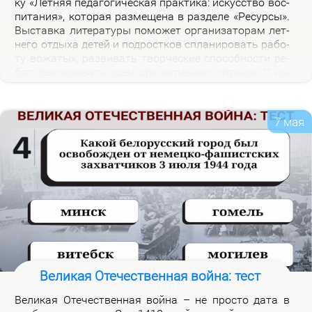
ку «Лет­няя пе­да­го­ги­че­ская прак­ти­ка: ис­кус­ство вос­
пи­та­ния», ко­то­рая раз­ме­ще­на в раз­де­ле «Ре­сур­сы».
Вы­став­ка ли­те­ра­ту­ры по­мо­жет ор­га­ни­за­то­рам лет­
не­го от­ды­ха де­тей и под­рост­ков спла­ни­ро­вать ра­бо­
ту во­жа­тых, раз­ви­вать твор­че­ские спо­соб­но­сти ре­
бят, ре­а­ли­зо­вать идеи для ак­тив­но­го от­ды­ха. С из­
да­ни­я­ми, пред­став­лен­ны­ми на экс­по­зи­ции вы­став­
ки, мож­но озна­ко­мить­ся в на­уч­ной биб­лио­те­ке уни­
вер­си­те­та.
7 мая
Великая Отечественная война: тест
Ве­ли­кая Оте­че­ствен­ная вой­на – не про­сто да­та в