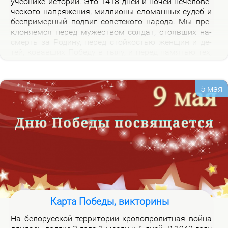
учеб­ни­ке ис­то­рии. Это 1418 дней и но­чей нече­ло­ве­
че­ско­го на­пря­же­ния, мил­ли­о­ны сло­ман­ных су­деб и
бес­при­мер­ный по­двиг со­вет­ско­го на­ро­да. Мы пре­
кло­ня­ем­ся пе­ред му­же­ством сол­дат, сто­яв­ших на­
смерть за Ро­ди­ну, пе­ред стой­ко­стью жен­щин и де­
тей, ко­вав­ших По­бе­ду в ты­лу, и пе­ред па­мя­тью тех,
кто не вер­нул­ся из боя. Наш долг – со­хра­нить па­
мять о войне и пе­ре­дать ее сле­ду­ю­щим по­ко­ле­ни­
ям.
5 мая
Карта Победы, викторины
На бе­ло­рус­ской тер­ри­то­рии кро­во­про­лит­ная вой­на