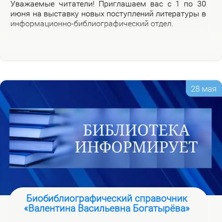
Ува­жа­е­мые чи­та­те­ли! При­гла­ша­ем вас с 1 по 30
июня на вы­став­ку но­вых по­ступ­ле­ний ли­те­ра­ту­ры в
ин­фор­ма­ци­он­но-биб­лио­гра­фи­че­ский от­дел.
28 мая
Биобиблиографический справочник
«Валентина Васильевна Богатырёва»