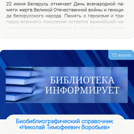
22 июня Бе­ла­русь от­ме­ча­ет День все­на­род­ной па­
мя­ти жертв Ве­ли­кой Оте­че­ствен­ной вой­ны и ге­но­ци­
да бе­ло­рус­ско­го на­ро­да. Па­мять о ге­ро­из­ме и тра­
ге­дии во­ен­но­го по­ко­ле­ния оста­ет­ся важ­ней­шей ча­
стью на­цио­наль­ной ис­то­рии. В го­ды Ве­ли­кой Оте­че­
ствен­ной вой­ны на­ря­ду с муж­чи­на­ми ве­со­мый
вклад в По­бе­ду внес­ли и жен­щи­ны, ко­то­рые сра­жа­
лись на фрон­те, ко­ва­ли по­бе­ду в ты­лу и пар­ти­зан­
ских от­ря­дах.
15 июня
Биобиблиографический справочник
«Николай Тимофеевич Воробьев»