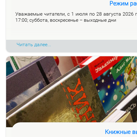
Режим ра
Ува­жа­е­мые чи­та­те­ли, с 1 июля по 28 ав­гу­ста 2026 го
17:00; суб­бо­та, вос­кре­се­нье – вы­ход­ные дни
Читать далее...
Книжные вы