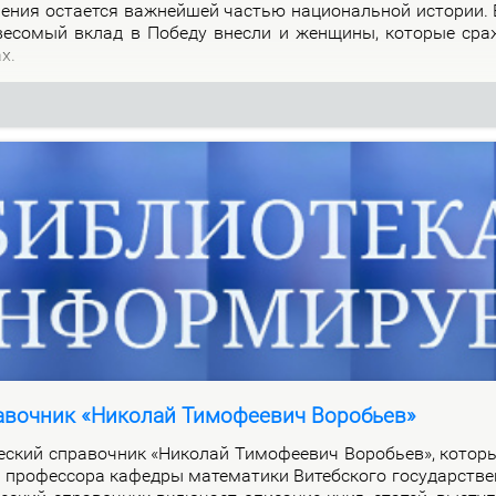
о­ле­ния оста­ет­ся важ­ней­шей ча­стью на­цио­наль­ной ис­то­рии.
 ве­со­мый вклад в По­бе­ду внес­ли и жен­щи­ны, ко­то­рые сра
ах.
авочник «Николай Тимофеевич Воробьев»
че­ский спра­воч­ник «Ни­ко­лай Ти­мо­фе­е­вич Во­ро­бьев», ко­то­
про­фес­со­ра ка­фед­ры ма­те­ма­ти­ки Ви­теб­ско­го го­судар­стве