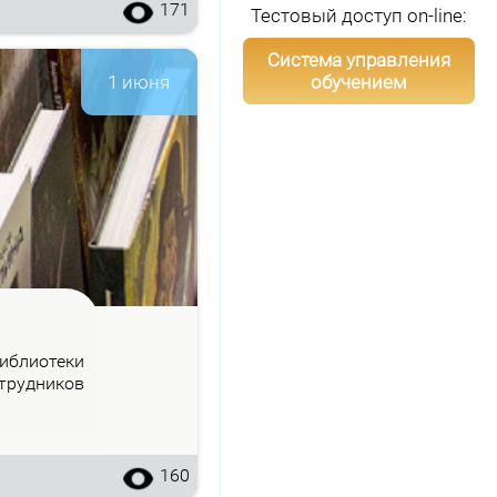
171
Тестовый доступ on-line:
Система управления
обучением
1 июня
б­лио­те­ки
труд­ни­ков
160