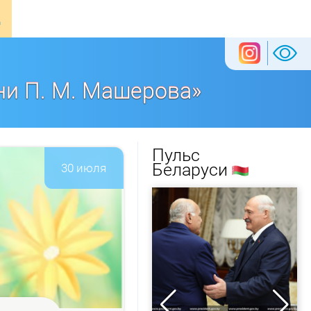
ни П. М. Машерова»
Пульс
Беларуси
30 июля