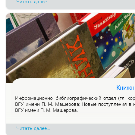
Читать далее...
Книжн
Ин­фор­ма­ци­он­но–биб­лио­гра­фи­че­ский от­дел (гл. ко
ВГУ име­ни П. М. Ма­ше­ро­ва; Но­вые по­ступ­ле­ния в н
ВГУ име­ни П. М. Ма­ше­ро­ва.
Читать далее...