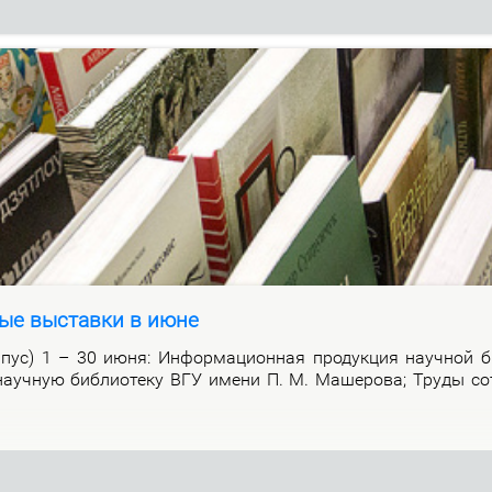
ые выставки в июне
р­пус) 1 – 30 июня: Ин­фор­ма­ци­он­ная про­дук­ция на­уч­ной би
а­уч­ную биб­лио­те­ку ВГУ име­ни П. М. Ма­ше­ро­ва; Тру­ды со­