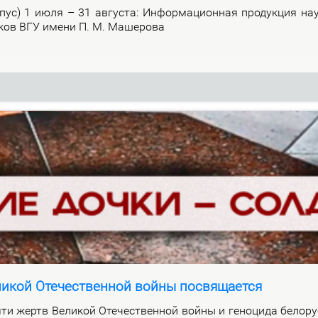
р­пус) 1 июля – 31 ав­гу­ста: Ин­фор­ма­ци­он­ная про­дук­ция на­
и­ков ВГУ име­ни П. М. Ма­ше­ро­ва
ликой Отечественной войны посвящается
ти жертв Ве­ли­кой Оте­че­ствен­ной вой­ны и ге­но­ци­да бе­ло­ру