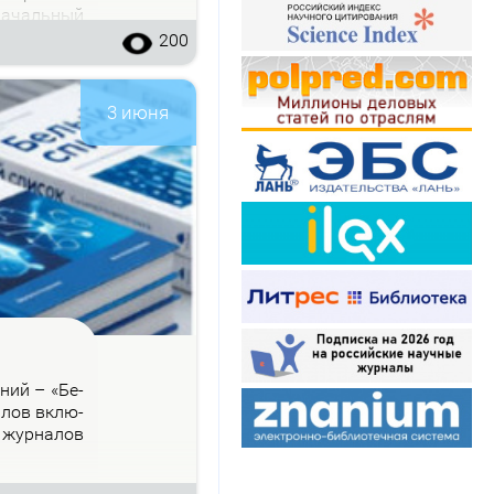
на­чаль­ный
200
3 июня
­ний – «Бе­
на­лов вклю­
 жур­на­лов
.