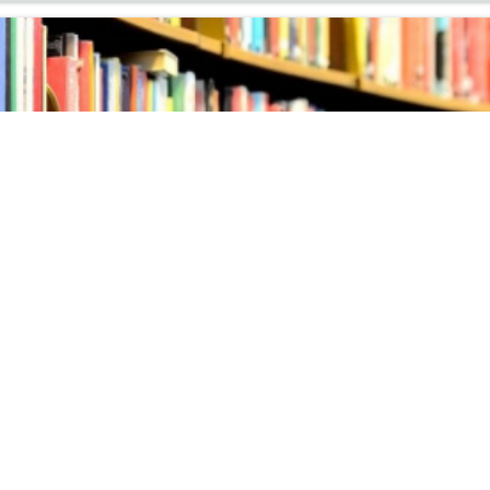
ых поступлений литературы
ня на вы­став­ку но­вых по­ступ­ле­ний ли­те­ра­ту­ры в ин­фор­м