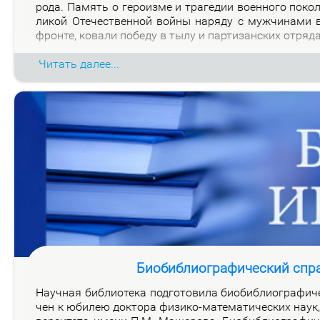
ро­да. Па­мять о ге­ро­из­ме и тра­ге­дии во­ен­но­го по­к
ли­кой Оте­че­ствен­ной вой­ны на­ря­ду с муж­чи­на­ми
фрон­те, ко­ва­ли по­бе­ду в ты­лу и пар­ти­зан­ских от­ря­д
Читать далее...
Биобиблиографический спр
На­уч­ная биб­лио­те­ка под­го­то­ви­ла био­биб­лио­гра­фи­
чен к юби­лею док­то­ра физи­ко-ма­те­ма­ти­че­ских на­ук, 