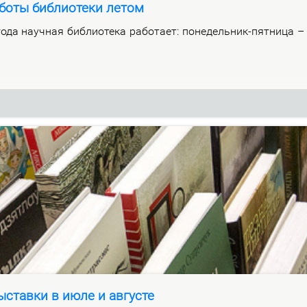
боты библиотеки летом
­да на­уч­ная биб­лио­те­ка ра­бо­та­ет: по­не­дель­ник-пят­ни­ца 
ставки в июле и августе