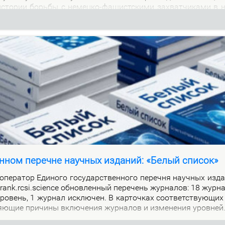
м ис­то­рии борь­бы с немец­ко-фа­шист­ски­ми за­хват­чи­ка­ми в 
нном перечне научных изданий: «Белый список»
е­ра­тор Еди­но­го го­судар­ствен­но­го пе­реч­ня на­уч­ных из­да
alrank.rcsi.science об­нов­лен­ный пе­ре­чень жур­на­лов: 18 жур­
ро­вень, 1 жур­нал ис­клю­чен. В кар­точ­ках со­от­вет­ству­ю­щих
я­ю­щие при­чи­ны вклю­че­ния жур­на­лов и из­ме­не­ния уров­ней