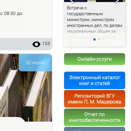
Доклад председателя
Встреча с
С
– с 08:30 до
Витебского облисполкома
государственным
с
Александра Рогожника
министром, министром
и
иностранных дел, по делам
т
национальных общин за
рубежом и африканских
дел Алжира Ахмедом
153
Аттафом
Онлайн-услуги
30 июня
Электронный каталог
книг и статей
Репозиторий ВГУ
имени П. М. Машерова
Отчет по
книгообеспеченности