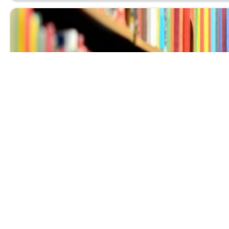
Выставка нов
Ува­жа­е­мые чи­та­те­ли! При­гла­ша­ем вас с 1 по 30 ию
биб­лио­гра­фи­че­ский от­дел.
Читать далее...