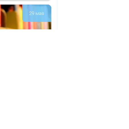
29 мая
а­ци­он­но-
147