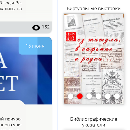
 В го­ды Ве­
Виртуальные выставки
­жа­лись на
152
15 июня
•
•
•
•
•
•
рый при­уро­
Библиографические
н­но­го уни­
указатели