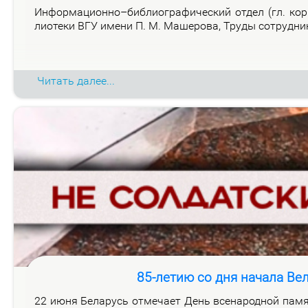
Ин­фор­ма­ци­он­но–биб­лио­гра­фи­че­ский от­дел (гл. ко
лио­те­ки ВГУ име­ни П. М. Ма­ше­ро­ва, Тру­ды со­труд­н
Читать далее...
85-летию со дня начала Ве
22 июня Бе­ла­русь от­ме­ча­ет День все­на­род­ной па­мя­