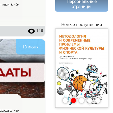
Персональные
уч­ной биб­
страницы
Новые поступления
118
18 июня
•
•
•
•
•
с­ско­го на­