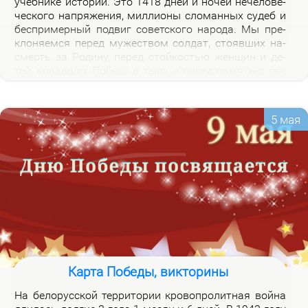
учеб­ни­ке ис­то­рии. Это 1418 дней и но­чей нече­ло­ве­
че­ско­го на­пря­же­ния, мил­ли­о­ны сло­ман­ных су­деб и
бес­при­мер­ный по­двиг со­вет­ско­го на­ро­да. Мы пре­
кло­ня­ем­ся пе­ред му­же­ством сол­дат, сто­яв­ших на­
смерть за Ро­ди­ну, пе­ред стой­ко­стью жен­щин и де­
тей, ко­вав­ших По­бе­ду в ты­лу, и пе­ред па­мя­тью тех,
кто не вер­нул­ся из боя. Наш долг – со­хра­нить па­
мять о войне и пе­ре­дать ее сле­ду­ю­щим по­ко­ле­ни­
ям.
5 мая
Карта Победы, викторины
На бе­ло­рус­ской тер­ри­то­рии кро­во­про­лит­ная вой­на