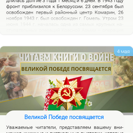
дли­лась дол­гие 3 го­да 1 ме­сяц и 6 дней. В 1943 го­ду
фронт при­бли­зил­ся к Бе­ло­рус­сии. 23 сен­тяб­ря был
осво­бож­ден пер­вый рай­он­ный центр Ко­ма­рин, 26
но­яб­ря 1943 г. был осво­бож­ден г. Го­мель. Утром 23
июня 1944 г. на­ча­лась од­на из са­мых круп­ных на­
сту­па­тель­ных опе­ра­ций Крас­ной Ар­мии – опе­ра­ция
«Баг­ра­ти­он». Осво­бож­де­ни­ем 28 июля 1944 г. г.
Бре­ста за­вер­ши­лось из­гна­ние немец­ко-фа­шист­ских
за­хват­чи­ков с тер­ри­то­рии Бе­ло­рус­сии.
4 мая
Великой Победе посвящается
Ува­жа­е­мые чи­та­те­ли, пред­став­ля­ем ва­ше­му вни­