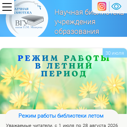
Научная библиотека
учреждения
образования
«Витебский
государственный университет
30 июля
имени П. М. Машерова»
Режим работы библиотеки летом
Ува­жа­е­мые чи­та­те­ли, с 1 июля по 28 ав­гу­ста 2026