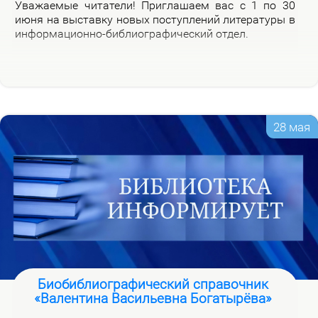
Ува­жа­е­мые чи­та­те­ли! При­гла­ша­ем вас с 1 по 30
июня на вы­став­ку но­вых по­ступ­ле­ний ли­те­ра­ту­ры в
ин­фор­ма­ци­он­но-биб­лио­гра­фи­че­ский от­дел.
28 мая
Биобиблиографический справочник
«Валентина Васильевна Богатырёва»