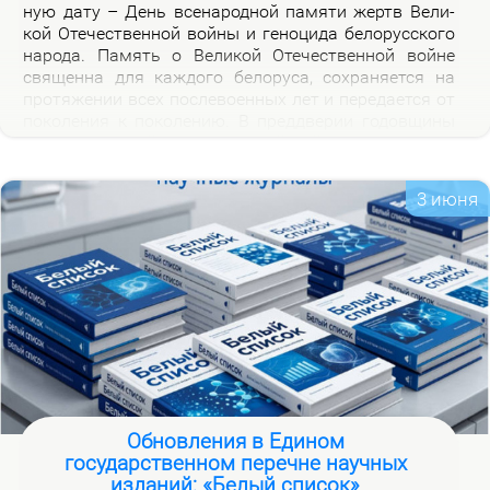
ную да­ту – День все­на­род­ной па­мя­ти жертв Ве­ли­
кой Оте­че­ствен­ной вой­ны и ге­но­ци­да бе­ло­рус­ско­го
на­ро­да. Па­мять о Ве­ли­кой Оте­че­ствен­ной войне
свя­щен­на для каж­до­го бе­ло­ру­са, со­хра­ня­ет­ся на
про­тя­же­нии всех по­сле­во­ен­ных лет и пе­ре­да­ет­ся от
по­ко­ле­ния к по­ко­ле­нию. В пред­две­рии го­дов­щи­ны
на­ча­ла Ве­ли­кой Оте­че­ствен­ной вой­ны, пред­став­ля­
ем но­вую вир­ту­аль­ную вы­став­ку «Сквозь пла­мя
пер­вых дней вой­ны», ко­то­рая по­свя­ща­ет­ся тра­ги­че­
3 июня
ским и ге­ро­и­че­ским стра­ни­цам ис­то­рии борь­бы с
немец­ко-фа­шист­ски­ми за­хват­чи­ка­ми в на­чаль­ный
пе­ри­од вой­ны.
Обновления в Едином
государственном перечне научных
изданий: «Белый список»