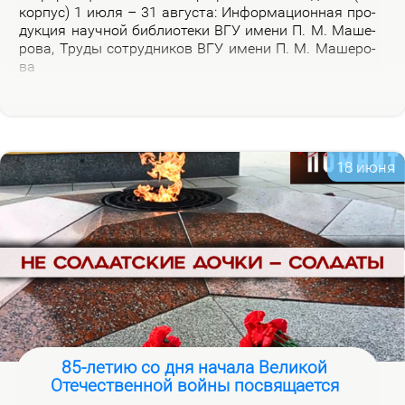
кор­пус) 1 июля – 31 ав­гу­ста: Ин­фор­ма­ци­он­ная про­
дук­ция на­уч­ной биб­лио­те­ки ВГУ име­ни П. М. Ма­ше­
ро­ва, Тру­ды со­труд­ни­ков ВГУ име­ни П. М. Ма­ше­ро­
ва
18 июня
85-летию со дня начала Великой
Отечественной войны посвящается