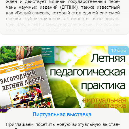
жден и дей­ству­ет Еди­ный го­судар­ствен­ный пе­ре­
чень на­уч­ных из­да­ний (ЕГПНИ), так­же из­вест­ный
как «Бе­лый спи­сок», ко­то­рый стал еди­ной си­сте­мой
оцен­ки пуб­ли­ка­ци­он­ной ак­тив­но­сти, ин­те­гри­ру­ю­
щей ВАК, РИНЦ и меж­ду­на­род­ные ба­зы. По со­сто­я­
нию на сен­тябрь 2025 го­да (с ак­ту­а­ли­за­ци­ей на
2026 год), рос­сий­ская часть пе­реч­ня вклю­ча­ет 3120
жур­на­лов.
12 мая
Виртуальная выставка
При­гла­ша­ем по­се­тить но­вую вир­ту­аль­ную вы­став­