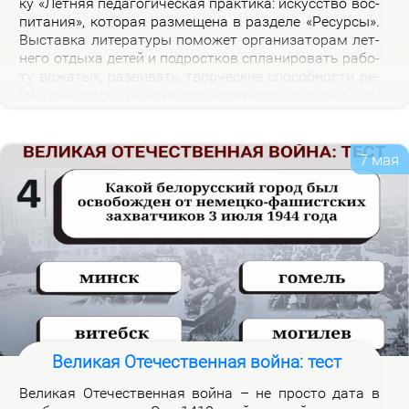
ку «Лет­няя пе­да­го­ги­че­ская прак­ти­ка: ис­кус­ство вос­
пи­та­ния», ко­то­рая раз­ме­ще­на в раз­де­ле «Ре­сур­сы».
Вы­став­ка ли­те­ра­ту­ры по­мо­жет ор­га­ни­за­то­рам лет­
не­го от­ды­ха де­тей и под­рост­ков спла­ни­ро­вать ра­бо­
ту во­жа­тых, раз­ви­вать твор­че­ские спо­соб­но­сти ре­
бят, ре­а­ли­зо­вать идеи для ак­тив­но­го от­ды­ха. С из­
да­ни­я­ми, пред­став­лен­ны­ми на экс­по­зи­ции вы­став­
ки, мож­но озна­ко­мить­ся в на­уч­ной биб­лио­те­ке уни­
вер­си­те­та.
7 мая
Великая Отечественная война: тест
Ве­ли­кая Оте­че­ствен­ная вой­на – не про­сто да­та в