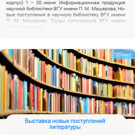
кор­пус) 1 – 30 июня: Ин­фор­ма­ци­он­ная про­дук­ция
на­уч­ной биб­лио­те­ки ВГУ име­ни П. М. Ма­ше­ро­ва; Но­
вые по­ступ­ле­ния в на­уч­ную биб­лио­те­ку ВГУ име­ни
П. М. Ма­ше­ро­ва; Тру­ды со­труд­ни­ков ВГУ име­ни
П. М. Ма­ше­ро­ва.
29 мая
Выставка новых поступлений
литературы