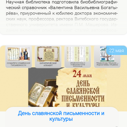
На­уч­ная биб­лио­те­ка под­го­то­ви­ла био­биб­лио­гра­фи­
че­ский спра­воч­ник «Ва­лен­ти­на Ва­си­льев­на Бо­га­ты­
рё­ва», при­уро­чен­ный к юби­лею док­то­ра эко­но­ми­че­
ских на­ук, про­фес­со­ра, рек­то­ра Ви­теб­ско­го го­судар­
ствен­но­го уни­вер­си­те­та име­ни П.М. Ма­ше­ро­ва. Из­
да­ние вклю­ча­ет опи­са­ние книг, ста­тей, ав­то­ре­фе­ра­
тов, дис­сер­та­ций В.В. Бо­га­ты­рё­вой за 2000–2025 гг.,
а так­же пуб­ли­ка­ций о ней.
22 мая
День славянской письменности и
культуры