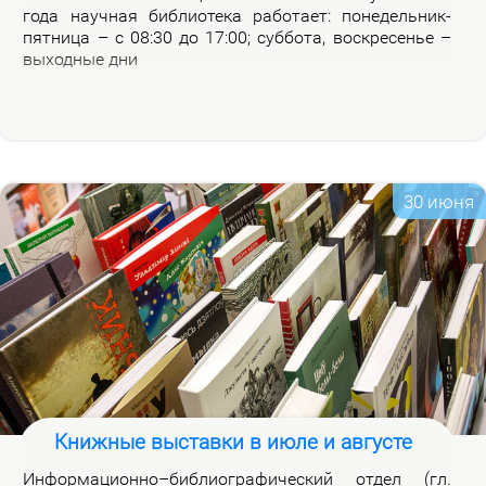
го­да на­уч­ная биб­лио­те­ка ра­бо­та­ет: по­не­дель­ник-
пят­ни­ца – с 08:30 до 17:00; суб­бо­та, вос­кре­се­нье –
вы­ход­ные дни
30 июня
Книжные выставки в июле и августе
Ин­фор­ма­ци­он­но–биб­лио­гра­фи­че­ский от­дел (гл.