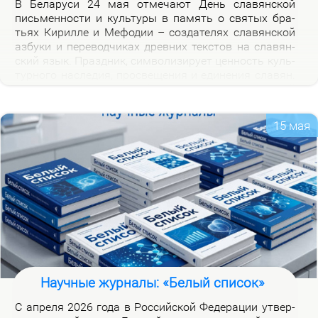
В Бе­ла­ру­си 24 мая от­ме­ча­ют День сла­вян­ской
пись­мен­но­сти и куль­ту­ры в па­мять о свя­тых бра­
тьях Ки­рил­ле и Ме­фо­дии – со­зда­те­лях сла­вян­ской
аз­бу­ки и пе­ре­вод­чи­ках древ­них тек­стов на сла­вян­
ский язык. Празд­ник, сим­во­ли­зи­ру­ет цен­ность куль­
тур­но­го на­сле­дия, про­све­ще­ния и еди­не­ния сла­вян.
Празд­ник ва­жен для фор­ми­ро­ва­ния куль­тур­ной
иден­тич­но­сти бе­ло­ру­сов и при­част­но­сти к сла­вян­
ской на­род­но­сти.
15 мая
Научные журналы: «Белый список»
С ап­ре­ля 2026 го­да в Рос­сий­ской Фе­де­ра­ции утвер­