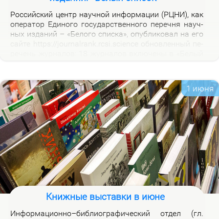
Рос­сий­ский центр на­уч­ной ин­фор­ма­ции (РЦНИ), как
опе­ра­тор Еди­но­го го­судар­ствен­но­го пе­реч­ня на­уч­
ных из­да­ний – «Бе­ло­го спис­ка», опуб­ли­ко­вал на его
сай­те https://journalrank.rcsi.science об­нов­лен­ный пе­
ре­чень жур­на­лов: 18 жур­на­лов вклю­че­ны в «Бе­лый
спи­сок», у 118 жур­на­лов из­ме­нил­ся уро­вень, 1 жур­
нал ис­клю­чен. В кар­точ­ках со­от­вет­ству­ю­щих жур­
на­лов на вклад­ке «Уров­ни» раз­ме­ще­ны при­ме­ча­ния,
1 июня
по­яс­ня­ю­щие при­чи­ны вклю­че­ния жур­на­лов и из­ме­
не­ния уров­ней.
Книжные выставки в июне
Ин­фор­ма­ци­он­но–биб­лио­гра­фи­че­ский от­дел (гл.