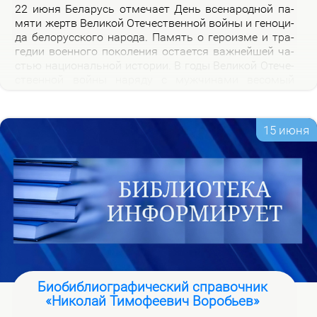
22 июня Бе­ла­русь от­ме­ча­ет День все­на­род­ной па­
мя­ти жертв Ве­ли­кой Оте­че­ствен­ной вой­ны и ге­но­ци­
да бе­ло­рус­ско­го на­ро­да. Па­мять о ге­ро­из­ме и тра­
ге­дии во­ен­но­го по­ко­ле­ния оста­ет­ся важ­ней­шей ча­
стью на­цио­наль­ной ис­то­рии. В го­ды Ве­ли­кой Оте­че­
ствен­ной вой­ны на­ря­ду с муж­чи­на­ми ве­со­мый
вклад в По­бе­ду внес­ли и жен­щи­ны, ко­то­рые сра­жа­
лись на фрон­те, ко­ва­ли по­бе­ду в ты­лу и пар­ти­зан­
ских от­ря­дах.
15 июня
Биобиблиографический справочник
«Николай Тимофеевич Воробьев»