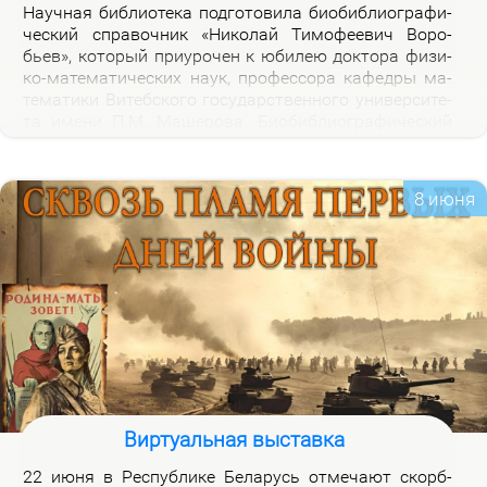
На­уч­ная биб­лио­те­ка под­го­то­ви­ла био­биб­лио­гра­фи­
че­ский спра­воч­ник «Ни­ко­лай Ти­мо­фе­е­вич Во­ро­
бьев», ко­то­рый при­уро­чен к юби­лею док­то­ра физи­
ко-ма­те­ма­ти­че­ских на­ук, про­фес­со­ра ка­фед­ры ма­
те­ма­ти­ки Ви­теб­ско­го го­судар­ствен­но­го уни­вер­си­те­
та име­ни П.М. Ма­ше­ро­ва. Био­биб­лио­гра­фи­че­ский
спра­воч­ник вклю­ча­ет опи­са­ние книг, ста­тей, вы­
ступ­ле­ний, ин­тер­вью Н.Т.Во­ро­бье­ва за пе­ри­од 1978-
2026 го­дов и пуб­ли­ка­ций о нем и его ра­бо­тах. Спра­
8 июня
воч­ник пред­на­зна­чен для на­уч­ных ра­бот­ни­ков, пре­
по­да­ва­те­лей, ас­пи­ран­тов, сту­ден­тов, всех тех, кто
ин­те­ре­су­ет­ся тео­ри­ей клас­сов ко­неч­ных групп и ме­
то­ди­кой пре­по­да­ва­ния ма­те­ма­ти­ки в шко­ле и ву­зе,
а так­же жиз­нью и де­я­тель­но­стью Ни­ко­лая Ти­мо­фе­
е­ви­ча Во­ро­бье­ва.
Виртуальная выставка
22 июня в Рес­пуб­ли­ке Бе­ла­русь от­ме­ча­ют скорб­