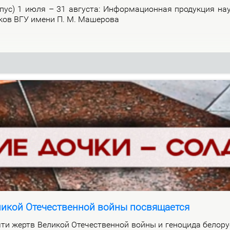
р­пус) 1 июля – 31 ав­гу­ста: Ин­фор­ма­ци­он­ная про­дук­ция на­
и­ков ВГУ име­ни П. М. Ма­ше­ро­ва
ликой Отечественной войны посвящается
ти жертв Ве­ли­кой Оте­че­ствен­ной вой­ны и ге­но­ци­да бе­ло­ру