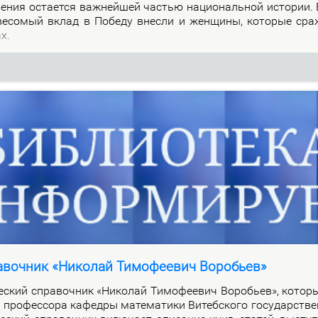
о­ле­ния оста­ет­ся важ­ней­шей ча­стью на­цио­наль­ной ис­то­рии.
 ве­со­мый вклад в По­бе­ду внес­ли и жен­щи­ны, ко­то­рые сра
ах.
авочник «Николай Тимофеевич Воробьев»
че­ский спра­воч­ник «Ни­ко­лай Ти­мо­фе­е­вич Во­ро­бьев», ко­то­
про­фес­со­ра ка­фед­ры ма­те­ма­ти­ки Ви­теб­ско­го го­судар­стве