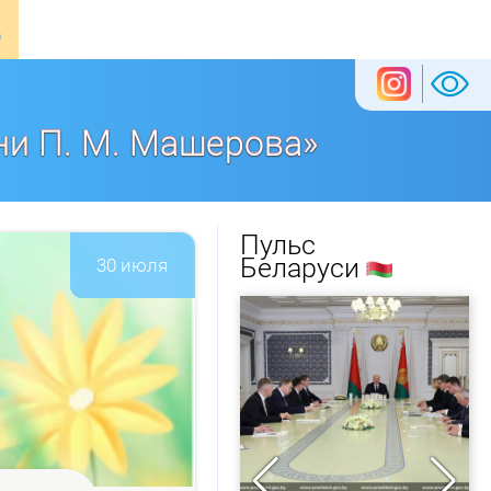
ни П. М. Машерова»
Пульс
Беларуси
30 июля