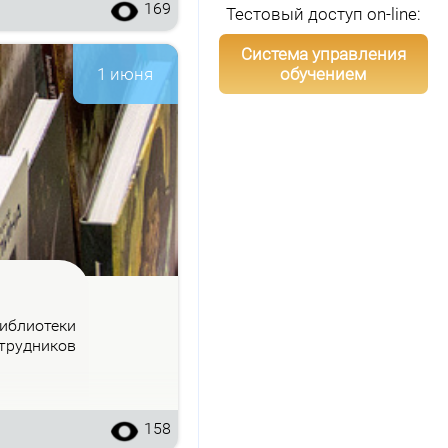
169
Тестовый доступ on-line:
Система управления
обучением
1 июня
б­лио­те­ки
труд­ни­ков
158