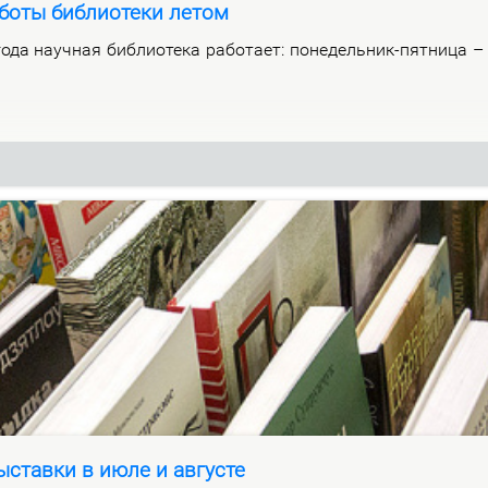
боты библиотеки летом
­да на­уч­ная биб­лио­те­ка ра­бо­та­ет: по­не­дель­ник-пят­ни­ца 
ставки в июле и августе