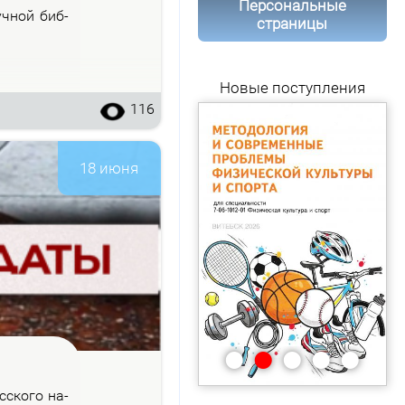
Персональные
уч­ной биб­
страницы
Новые поступления
116
18 июня
•
•
•
•
•
с­ско­го на­