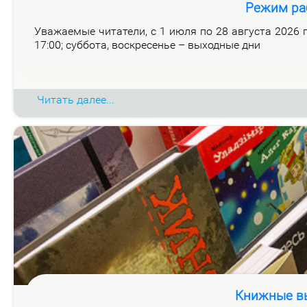
Режим ра
Ува­жа­е­мые чи­та­те­ли, с 1 июля по 28 ав­гу­ста 2026 го
17:00; суб­бо­та, вос­кре­се­нье – вы­ход­ные дни
Читать далее...
Книжные вы