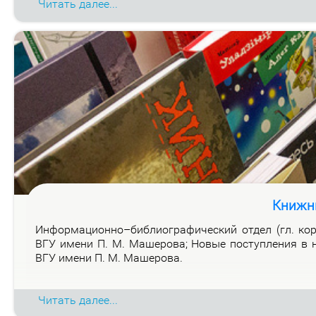
Читать далее...
Книжн
Ин­фор­ма­ци­он­но–биб­лио­гра­фи­че­ский от­дел (гл. ко
ВГУ име­ни П. М. Ма­ше­ро­ва; Но­вые по­ступ­ле­ния в н
ВГУ име­ни П. М. Ма­ше­ро­ва.
Читать далее...