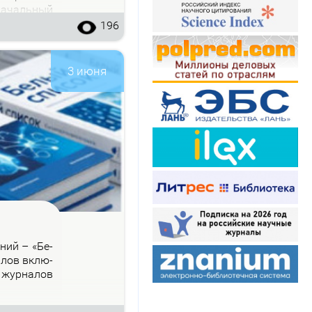
на­чаль­ный
196
3 июня
­ний – «Бе­
на­лов вклю­
 жур­на­лов
.