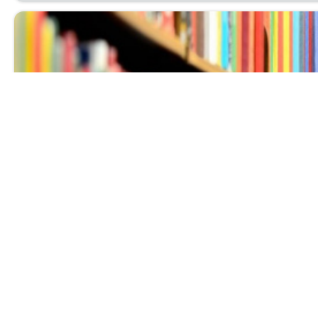
Выставка нов
Ува­жа­е­мые чи­та­те­ли! При­гла­ша­ем вас с 1 по 30 ию
биб­лио­гра­фи­че­ский от­дел.
Читать далее...