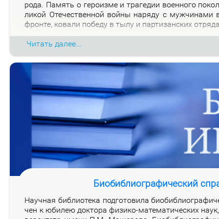
ро­да. Па­мять о ге­ро­из­ме и тра­ге­дии во­ен­но­го по­к
ли­кой Оте­че­ствен­ной вой­ны на­ря­ду с муж­чи­на­ми
фрон­те, ко­ва­ли по­бе­ду в ты­лу и пар­ти­зан­ских от­ря­д
Читать далее...
Биобиблиографический спр
На­уч­ная биб­лио­те­ка под­го­то­ви­ла био­биб­лио­гра­фи­
чен к юби­лею док­то­ра физи­ко-ма­те­ма­ти­че­ских на­ук, 