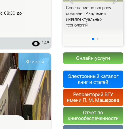
Доклад Постоянного
Совещание по вопросу
Р
– с 08:30 до
представителя Беларуси в
создания Академии
Б
ООН Валентина Рыбакова
интеллектуальных
Б
технологий
148
Онлайн-услуги
30 июня
Электронный каталог
книг и статей
Репозиторий ВГУ
имени П. М. Машерова
Отчет по
книгообеспеченности