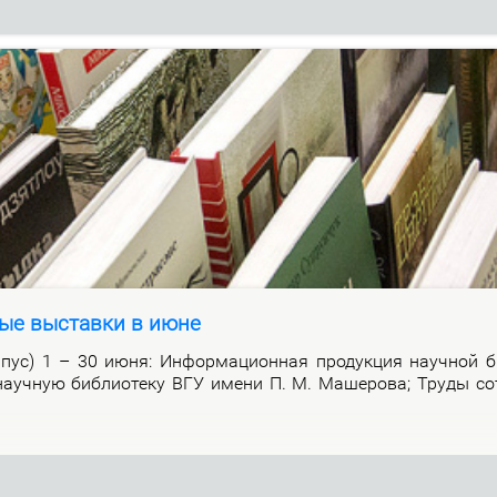
ые выставки в июне
р­пус) 1 – 30 июня: Ин­фор­ма­ци­он­ная про­дук­ция на­уч­ной би
а­уч­ную биб­лио­те­ку ВГУ име­ни П. М. Ма­ше­ро­ва; Тру­ды со­