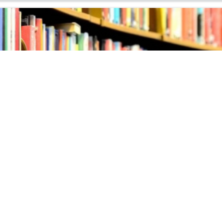
ых поступлений литературы
ня на вы­став­ку но­вых по­ступ­ле­ний ли­те­ра­ту­ры в ин­фор­м