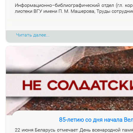
Ин­фор­ма­ци­он­но–биб­лио­гра­фи­че­ский от­дел (гл. ко
лио­те­ки ВГУ име­ни П. М. Ма­ше­ро­ва, Тру­ды со­труд­н
Читать далее...
85-летию со дня начала Ве
22 июня Бе­ла­русь от­ме­ча­ет День все­на­род­ной па­мя­