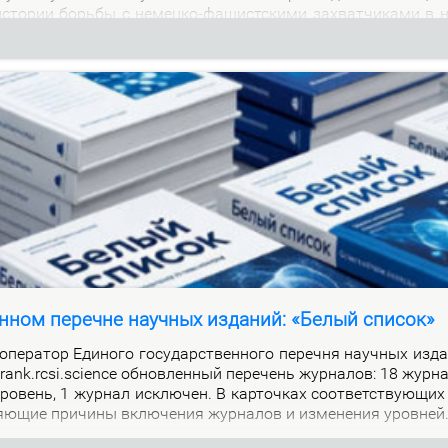
м ис­то­рии борь­бы с немец­ко-фа­шист­ски­ми за­хват­чи­ка­ми в 
нном перечне научных изданий: «Белый список»
е­ра­тор Еди­но­го го­судар­ствен­но­го пе­реч­ня на­уч­ных из­да
alrank.rcsi.science об­нов­лен­ный пе­ре­чень жур­на­лов: 18 жур­
ро­вень, 1 жур­нал ис­клю­чен. В кар­точ­ках со­от­вет­ству­ю­щих
я­ю­щие при­чи­ны вклю­че­ния жур­на­лов и из­ме­не­ния уров­ней