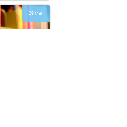
29 мая
а­ци­он­но-
146