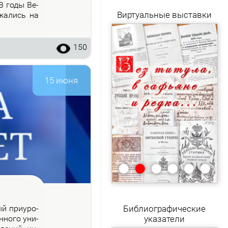
 В го­ды Ве­
Виртуальные выставки
­жа­лись на
150
15 июня
•
•
•
•
•
•
рый при­уро­
Библиографические
н­но­го уни­
указатели