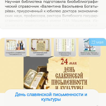
На­уч­ная биб­лио­те­ка под­го­то­ви­ла био­биб­лио­гра­фи­
че­ский спра­воч­ник «Ва­лен­ти­на Ва­си­льев­на Бо­га­ты­
рё­ва», при­уро­чен­ный к юби­лею док­то­ра эко­но­ми­че­
ских на­ук, про­фес­со­ра, рек­то­ра Ви­теб­ско­го го­судар­
ствен­но­го уни­вер­си­те­та име­ни П.М. Ма­ше­ро­ва. Из­
да­ние вклю­ча­ет опи­са­ние книг, ста­тей, ав­то­ре­фе­ра­
тов, дис­сер­та­ций В.В. Бо­га­ты­рё­вой за 2000–2025 гг.,
а так­же пуб­ли­ка­ций о ней.
22 мая
День славянской письменности и
культуры