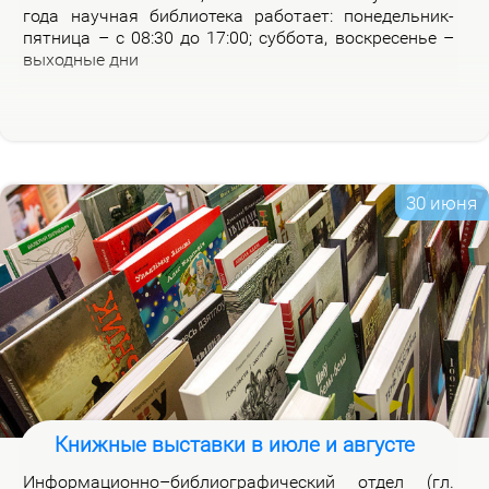
го­да на­уч­ная биб­лио­те­ка ра­бо­та­ет: по­не­дель­ник-
пят­ни­ца – с 08:30 до 17:00; суб­бо­та, вос­кре­се­нье –
вы­ход­ные дни
30 июня
Книжные выставки в июле и августе
Ин­фор­ма­ци­он­но–биб­лио­гра­фи­че­ский от­дел (гл.