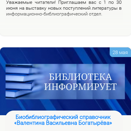
Ува­жа­е­мые чи­та­те­ли! При­гла­ша­ем вас с 1 по 30
июня на вы­став­ку но­вых по­ступ­ле­ний ли­те­ра­ту­ры в
ин­фор­ма­ци­он­но-биб­лио­гра­фи­че­ский от­дел.
28 мая
Биобиблиографический справочник
«Валентина Васильевна Богатырёва»