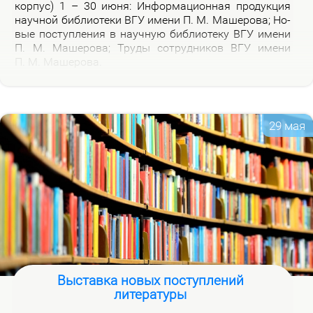
кор­пус) 1 – 30 июня: Ин­фор­ма­ци­он­ная про­дук­ция
на­уч­ной биб­лио­те­ки ВГУ име­ни П. М. Ма­ше­ро­ва; Но­
вые по­ступ­ле­ния в на­уч­ную биб­лио­те­ку ВГУ име­ни
П. М. Ма­ше­ро­ва; Тру­ды со­труд­ни­ков ВГУ име­ни
П. М. Ма­ше­ро­ва.
29 мая
Выставка новых поступлений
литературы