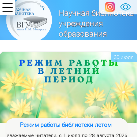
Научная библиотека
учреждения
образования
«Витебский
государственный университет
30 июля
имени П. М. Машерова»
Режим работы библиотеки летом
Ува­жа­е­мые чи­та­те­ли, с 1 июля по 28 ав­гу­ста 2026