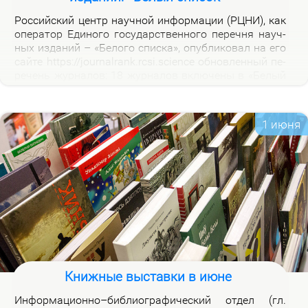
Рос­сий­ский центр на­уч­ной ин­фор­ма­ции (РЦНИ), как
опе­ра­тор Еди­но­го го­судар­ствен­но­го пе­реч­ня на­уч­
ных из­да­ний – «Бе­ло­го спис­ка», опуб­ли­ко­вал на его
сай­те https://journalrank.rcsi.science об­нов­лен­ный пе­
ре­чень жур­на­лов: 18 жур­на­лов вклю­че­ны в «Бе­лый
спи­сок», у 118 жур­на­лов из­ме­нил­ся уро­вень, 1 жур­
нал ис­клю­чен. В кар­точ­ках со­от­вет­ству­ю­щих жур­
на­лов на вклад­ке «Уров­ни» раз­ме­ще­ны при­ме­ча­ния,
1 июня
по­яс­ня­ю­щие при­чи­ны вклю­че­ния жур­на­лов и из­ме­
не­ния уров­ней.
Книжные выставки в июне
Ин­фор­ма­ци­он­но–биб­лио­гра­фи­че­ский от­дел (гл.