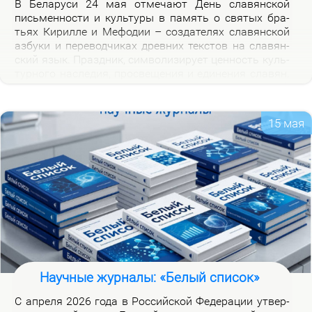
В Бе­ла­ру­си 24 мая от­ме­ча­ют День сла­вян­ской
пись­мен­но­сти и куль­ту­ры в па­мять о свя­тых бра­
тьях Ки­рил­ле и Ме­фо­дии – со­зда­те­лях сла­вян­ской
аз­бу­ки и пе­ре­вод­чи­ках древ­них тек­стов на сла­вян­
ский язык. Празд­ник, сим­во­ли­зи­ру­ет цен­ность куль­
тур­но­го на­сле­дия, про­све­ще­ния и еди­не­ния сла­вян.
Празд­ник ва­жен для фор­ми­ро­ва­ния куль­тур­ной
иден­тич­но­сти бе­ло­ру­сов и при­част­но­сти к сла­вян­
ской на­род­но­сти.
15 мая
Научные журналы: «Белый список»
С ап­ре­ля 2026 го­да в Рос­сий­ской Фе­де­ра­ции утвер­