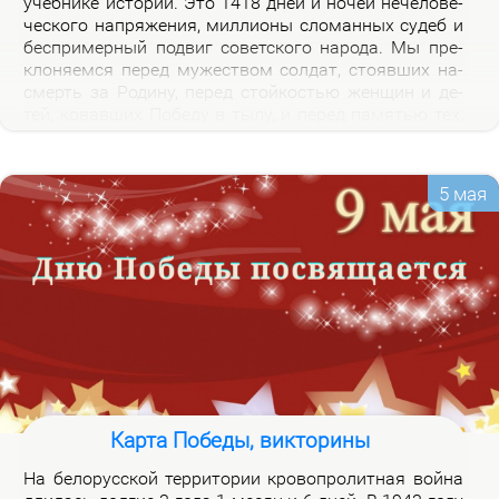
учеб­ни­ке ис­то­рии. Это 1418 дней и но­чей нече­ло­ве­
че­ско­го на­пря­же­ния, мил­ли­о­ны сло­ман­ных су­деб и
бес­при­мер­ный по­двиг со­вет­ско­го на­ро­да. Мы пре­
кло­ня­ем­ся пе­ред му­же­ством сол­дат, сто­яв­ших на­
смерть за Ро­ди­ну, пе­ред стой­ко­стью жен­щин и де­
тей, ко­вав­ших По­бе­ду в ты­лу, и пе­ред па­мя­тью тех,
кто не вер­нул­ся из боя. Наш долг – со­хра­нить па­
мять о войне и пе­ре­дать ее сле­ду­ю­щим по­ко­ле­ни­
ям.
5 мая
Карта Победы, викторины
На бе­ло­рус­ской тер­ри­то­рии кро­во­про­лит­ная вой­на