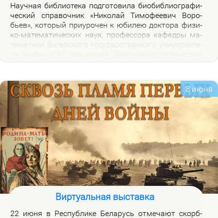
На­уч­ная биб­лио­те­ка под­го­то­ви­ла био­биб­лио­гра­фи­
че­ский спра­воч­ник «Ни­ко­лай Ти­мо­фе­е­вич Во­ро­
бьев», ко­то­рый при­уро­чен к юби­лею док­то­ра физи­
ко-ма­те­ма­ти­че­ских на­ук, про­фес­со­ра ка­фед­ры ма­
те­ма­ти­ки Ви­теб­ско­го го­судар­ствен­но­го уни­вер­си­те­
та име­ни П.М. Ма­ше­ро­ва. Био­биб­лио­гра­фи­че­ский
спра­воч­ник вклю­ча­ет опи­са­ние книг, ста­тей, вы­
ступ­ле­ний, ин­тер­вью Н.Т.Во­ро­бье­ва за пе­ри­од 1978-
2026 го­дов и пуб­ли­ка­ций о нем и его ра­бо­тах. Спра­
8 июня
воч­ник пред­на­зна­чен для на­уч­ных ра­бот­ни­ков, пре­
по­да­ва­те­лей, ас­пи­ран­тов, сту­ден­тов, всех тех, кто
ин­те­ре­су­ет­ся тео­ри­ей клас­сов ко­неч­ных групп и ме­
то­ди­кой пре­по­да­ва­ния ма­те­ма­ти­ки в шко­ле и ву­зе,
а так­же жиз­нью и де­я­тель­но­стью Ни­ко­лая Ти­мо­фе­
е­ви­ча Во­ро­бье­ва.
Виртуальная выставка
22 июня в Рес­пуб­ли­ке Бе­ла­русь от­ме­ча­ют скорб­