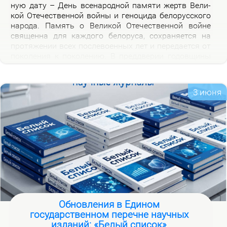
ную да­ту – День все­на­род­ной па­мя­ти жертв Ве­ли­
кой Оте­че­ствен­ной вой­ны и ге­но­ци­да бе­ло­рус­ско­го
на­ро­да. Па­мять о Ве­ли­кой Оте­че­ствен­ной войне
свя­щен­на для каж­до­го бе­ло­ру­са, со­хра­ня­ет­ся на
про­тя­же­нии всех по­сле­во­ен­ных лет и пе­ре­да­ет­ся от
по­ко­ле­ния к по­ко­ле­нию. В пред­две­рии го­дов­щи­ны
на­ча­ла Ве­ли­кой Оте­че­ствен­ной вой­ны, пред­став­ля­
ем но­вую вир­ту­аль­ную вы­став­ку «Сквозь пла­мя
пер­вых дней вой­ны», ко­то­рая по­свя­ща­ет­ся тра­ги­че­
3 июня
ским и ге­ро­и­че­ским стра­ни­цам ис­то­рии борь­бы с
немец­ко-фа­шист­ски­ми за­хват­чи­ка­ми в на­чаль­ный
пе­ри­од вой­ны.
Обновления в Едином
государственном перечне научных
изданий: «Белый список»