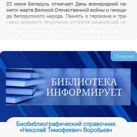
22 июня Бе­ла­русь от­ме­ча­ет День все­на­род­ной па­
мя­ти жертв Ве­ли­кой Оте­че­ствен­ной вой­ны и ге­но­ци­
да бе­ло­рус­ско­го на­ро­да. Па­мять о ге­ро­из­ме и тра­
ге­дии во­ен­но­го по­ко­ле­ния оста­ет­ся важ­ней­шей ча­
стью на­цио­наль­ной ис­то­рии. В го­ды Ве­ли­кой Оте­че­
ствен­ной вой­ны на­ря­ду с муж­чи­на­ми ве­со­мый
вклад в По­бе­ду внес­ли и жен­щи­ны, ко­то­рые сра­жа­
лись на фрон­те, ко­ва­ли по­бе­ду в ты­лу и пар­ти­зан­
ских от­ря­дах.
15 июня
Биобиблиографический справочник
«Николай Тимофеевич Воробьев»