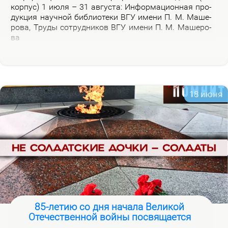
кор­пус) 1 июля – 31 ав­гу­ста: Ин­фор­ма­ци­он­ная про­
дук­ция на­уч­ной биб­лио­те­ки ВГУ име­ни П. М. Ма­ше­
ро­ва, Тру­ды со­труд­ни­ков ВГУ име­ни П. М. Ма­ше­ро­
ва
18 июня
85-летию со дня начала Великой
Отечественной войны посвящается