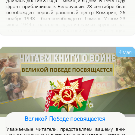
дли­лась дол­гие 3 го­да 1 ме­сяц и 6 дней. В 1943 го­ду
фронт при­бли­зил­ся к Бе­ло­рус­сии. 23 сен­тяб­ря был
осво­бож­ден пер­вый рай­он­ный центр Ко­ма­рин, 26
но­яб­ря 1943 г. был осво­бож­ден г. Го­мель. Утром 23
июня 1944 г. на­ча­лась од­на из са­мых круп­ных на­
сту­па­тель­ных опе­ра­ций Крас­ной Ар­мии – опе­ра­ция
«Баг­ра­ти­он». Осво­бож­де­ни­ем 28 июля 1944 г. г.
Бре­ста за­вер­ши­лось из­гна­ние немец­ко-фа­шист­ских
за­хват­чи­ков с тер­ри­то­рии Бе­ло­рус­сии.
4 мая
Великой Победе посвящается
Ува­жа­е­мые чи­та­те­ли, пред­став­ля­ем ва­ше­му вни­