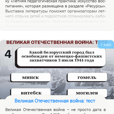
ку «Лет­няя пе­да­го­ги­че­ская прак­ти­ка: ис­кус­ство вос­
пи­та­ния», ко­то­рая раз­ме­ще­на в раз­де­ле «Ре­сур­сы».
Вы­став­ка ли­те­ра­ту­ры по­мо­жет ор­га­ни­за­то­рам лет­
не­го от­ды­ха де­тей и под­рост­ков спла­ни­ро­вать ра­бо­
ту во­жа­тых, раз­ви­вать твор­че­ские спо­соб­но­сти ре­
бят, ре­а­ли­зо­вать идеи для ак­тив­но­го от­ды­ха. С из­
да­ни­я­ми, пред­став­лен­ны­ми на экс­по­зи­ции вы­став­
ки, мож­но озна­ко­мить­ся в на­уч­ной биб­лио­те­ке уни­
вер­си­те­та.
7 мая
Великая Отечественная война: тест
Ве­ли­кая Оте­че­ствен­ная вой­на – не про­сто да­та в