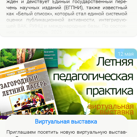
жден и дей­ству­ет Еди­ный го­судар­ствен­ный пе­ре­
чень на­уч­ных из­да­ний (ЕГПНИ), так­же из­вест­ный
как «Бе­лый спи­сок», ко­то­рый стал еди­ной си­сте­мой
оцен­ки пуб­ли­ка­ци­он­ной ак­тив­но­сти, ин­те­гри­ру­ю­
щей ВАК, РИНЦ и меж­ду­на­род­ные ба­зы. По со­сто­я­
нию на сен­тябрь 2025 го­да (с ак­ту­а­ли­за­ци­ей на
2026 год), рос­сий­ская часть пе­реч­ня вклю­ча­ет 3120
жур­на­лов.
12 мая
Виртуальная выставка
При­гла­ша­ем по­се­тить но­вую вир­ту­аль­ную вы­став­