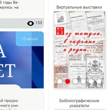
 В го­ды Ве­
Виртуальные выставки
­жа­лись на
153
15 июня
•
•
•
•
•
•
рый при­уро­
Библиографические
н­но­го уни­
указатели