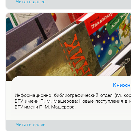
Читать далее...
Книжн
Ин­фор­ма­ци­он­но–биб­лио­гра­фи­че­ский от­дел (гл. ко
ВГУ име­ни П. М. Ма­ше­ро­ва; Но­вые по­ступ­ле­ния в н
ВГУ име­ни П. М. Ма­ше­ро­ва.
Читать далее...