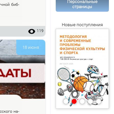
Персональные
уч­ной биб­
страницы
Новые поступления
119
18 июня
•
•
•
•
•
с­ско­го на­