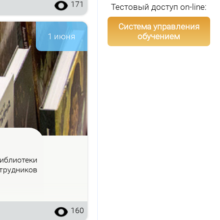
171
Тестовый доступ on-line:
Система управления
обучением
1 июня
б­лио­те­ки
труд­ни­ков
160