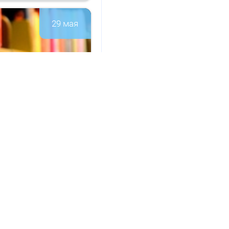
29 мая
а­ци­он­но-
147