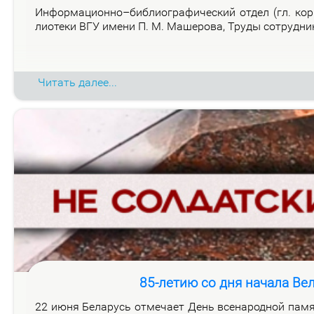
Ин­фор­ма­ци­он­но–биб­лио­гра­фи­че­ский от­дел (гл. ко
лио­те­ки ВГУ име­ни П. М. Ма­ше­ро­ва, Тру­ды со­труд­н
Читать далее...
85-летию со дня начала Ве
22 июня Бе­ла­русь от­ме­ча­ет День все­на­род­ной па­мя­