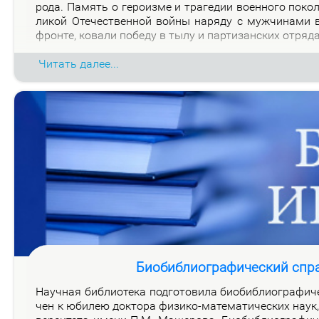
ро­да. Па­мять о ге­ро­из­ме и тра­ге­дии во­ен­но­го по­к
ли­кой Оте­че­ствен­ной вой­ны на­ря­ду с муж­чи­на­ми
фрон­те, ко­ва­ли по­бе­ду в ты­лу и пар­ти­зан­ских от­ря­д
Читать далее...
Биобиблиографический спр
На­уч­ная биб­лио­те­ка под­го­то­ви­ла био­биб­лио­гра­фи­
чен к юби­лею док­то­ра физи­ко-ма­те­ма­ти­че­ских на­ук, 