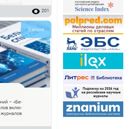
на­чаль­ный
201
3 июня
­ний – «Бе­
на­лов вклю­
 жур­на­лов
.