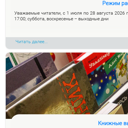
Режим ра
Ува­жа­е­мые чи­та­те­ли, с 1 июля по 28 ав­гу­ста 2026 го
17:00; суб­бо­та, вос­кре­се­нье – вы­ход­ные дни
Читать далее...
Книжные вы