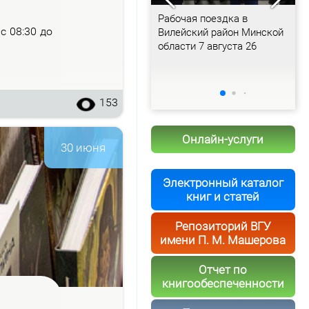
Рабочая поездка в Брест
Рабочая поездка в
В
– с 08:30 до
Вилейский район Минской
г
области 7 августа 26
м
и
н
р
д
153
А
Онлайн-услуги
30 июня
Электронный каталог
книг и статей
Репозиторий ВГУ
имени П. М. Машерова
Отчет по
книгообеспеченности