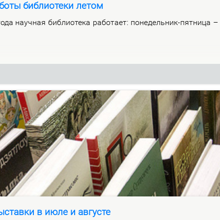
боты библиотеки летом
­да на­уч­ная биб­лио­те­ка ра­бо­та­ет: по­не­дель­ник-пят­ни­ца 
ставки в июле и августе