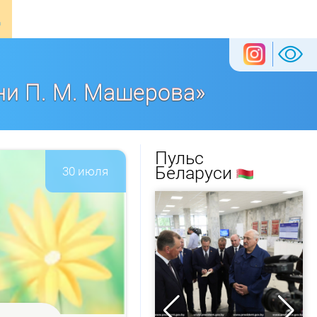
ни П. М. Машерова»
Пульс
Беларуси
30 июля