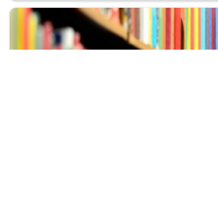
Выставка нов
Ува­жа­е­мые чи­та­те­ли! При­гла­ша­ем вас с 1 по 30 ию
биб­лио­гра­фи­че­ский от­дел.
Читать далее...