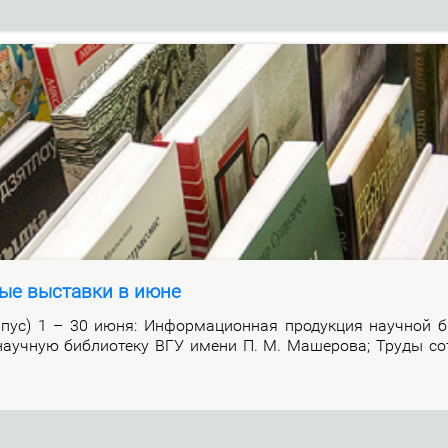
ые выставки в июне
р­пус) 1 – 30 июня: Ин­фор­ма­ци­он­ная про­дук­ция на­уч­ной би
а­уч­ную биб­лио­те­ку ВГУ име­ни П. М. Ма­ше­ро­ва; Тру­ды со­