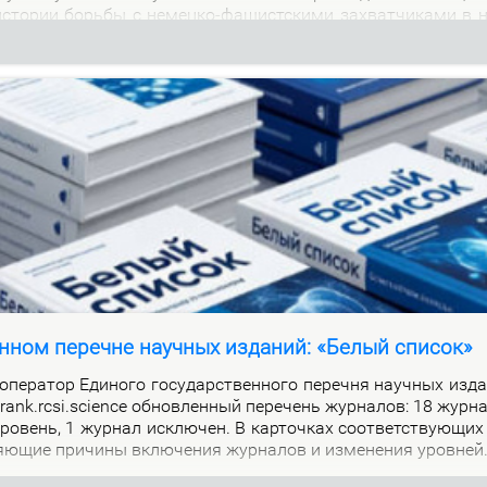
м ис­то­рии борь­бы с немец­ко-фа­шист­ски­ми за­хват­чи­ка­ми в 
нном перечне научных изданий: «Белый список»
е­ра­тор Еди­но­го го­судар­ствен­но­го пе­реч­ня на­уч­ных из­да
alrank.rcsi.science об­нов­лен­ный пе­ре­чень жур­на­лов: 18 жур­
ро­вень, 1 жур­нал ис­клю­чен. В кар­точ­ках со­от­вет­ству­ю­щих
я­ю­щие при­чи­ны вклю­че­ния жур­на­лов и из­ме­не­ния уров­ней