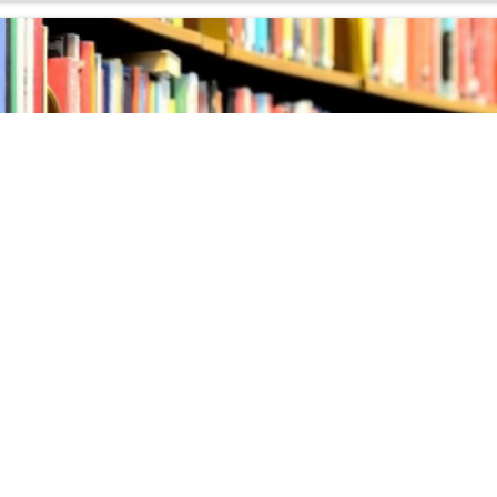
ых поступлений литературы
ня на вы­став­ку но­вых по­ступ­ле­ний ли­те­ра­ту­ры в ин­фор­м