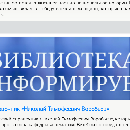
о­ле­ния оста­ет­ся важ­ней­шей ча­стью на­цио­наль­ной ис­то­рии.
 ве­со­мый вклад в По­бе­ду внес­ли и жен­щи­ны, ко­то­рые сра
ах.
авочник «Николай Тимофеевич Воробьев»
че­ский спра­воч­ник «Ни­ко­лай Ти­мо­фе­е­вич Во­ро­бьев», ко­то­
про­фес­со­ра ка­фед­ры ма­те­ма­ти­ки Ви­теб­ско­го го­судар­стве