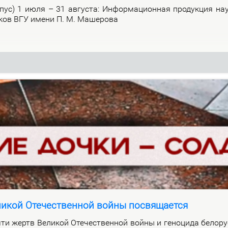
р­пус) 1 июля – 31 ав­гу­ста: Ин­фор­ма­ци­он­ная про­дук­ция на­
и­ков ВГУ име­ни П. М. Ма­ше­ро­ва
ликой Отечественной войны посвящается
ти жертв Ве­ли­кой Оте­че­ствен­ной вой­ны и ге­но­ци­да бе­ло­ру