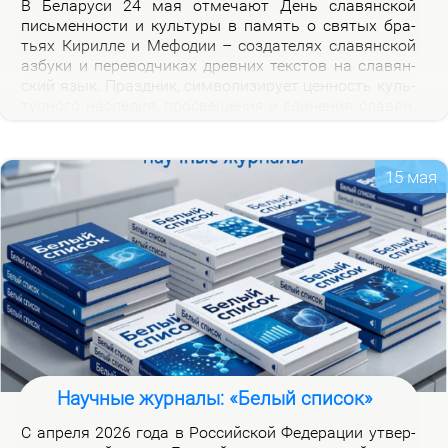
В Бе­ла­ру­си 24 мая от­ме­ча­ют День сла­вян­ской
пись­мен­но­сти и куль­ту­ры в па­мять о свя­тых бра­
тьях Ки­рил­ле и Ме­фо­дии – со­зда­те­лях сла­вян­ской
аз­бу­ки и пе­ре­вод­чи­ках древ­них тек­стов на сла­вян­
ский язык. Празд­ник, сим­во­ли­зи­ру­ет цен­ность куль­
тур­но­го на­сле­дия, про­све­ще­ния и еди­не­ния сла­вян.
Празд­ник ва­жен для фор­ми­ро­ва­ния куль­тур­ной
иден­тич­но­сти бе­ло­ру­сов и при­част­но­сти к сла­вян­
ской на­род­но­сти.
15 мая
Научные журналы: «Белый список»
С ап­ре­ля 2026 го­да в Рос­сий­ской Фе­де­ра­ции утвер­