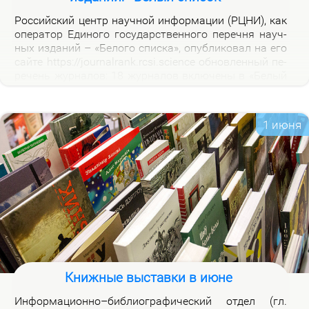
Рос­сий­ский центр на­уч­ной ин­фор­ма­ции (РЦНИ), как
опе­ра­тор Еди­но­го го­судар­ствен­но­го пе­реч­ня на­уч­
ных из­да­ний – «Бе­ло­го спис­ка», опуб­ли­ко­вал на его
сай­те https://journalrank.rcsi.science об­нов­лен­ный пе­
ре­чень жур­на­лов: 18 жур­на­лов вклю­че­ны в «Бе­лый
спи­сок», у 118 жур­на­лов из­ме­нил­ся уро­вень, 1 жур­
нал ис­клю­чен. В кар­точ­ках со­от­вет­ству­ю­щих жур­
на­лов на вклад­ке «Уров­ни» раз­ме­ще­ны при­ме­ча­ния,
1 июня
по­яс­ня­ю­щие при­чи­ны вклю­че­ния жур­на­лов и из­ме­
не­ния уров­ней.
Книжные выставки в июне
Ин­фор­ма­ци­он­но–биб­лио­гра­фи­че­ский от­дел (гл.