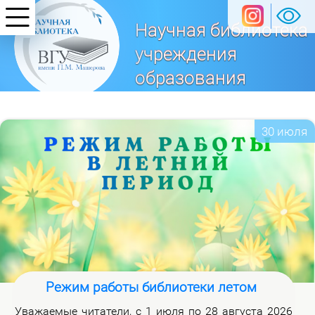
Научная библиотека
учреждения
образования
«Витебский
государственный университет
30 июля
имени П. М. Машерова»
Режим работы библиотеки летом
Ува­жа­е­мые чи­та­те­ли, с 1 июля по 28 ав­гу­ста 2026