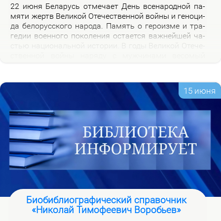
22 июня Бе­ла­русь от­ме­ча­ет День все­на­род­ной па­
мя­ти жертв Ве­ли­кой Оте­че­ствен­ной вой­ны и ге­но­ци­
да бе­ло­рус­ско­го на­ро­да. Па­мять о ге­ро­из­ме и тра­
ге­дии во­ен­но­го по­ко­ле­ния оста­ет­ся важ­ней­шей ча­
стью на­цио­наль­ной ис­то­рии. В го­ды Ве­ли­кой Оте­че­
ствен­ной вой­ны на­ря­ду с муж­чи­на­ми ве­со­мый
вклад в По­бе­ду внес­ли и жен­щи­ны, ко­то­рые сра­жа­
лись на фрон­те, ко­ва­ли по­бе­ду в ты­лу и пар­ти­зан­
ских от­ря­дах.
15 июня
Биобиблиографический справочник
«Николай Тимофеевич Воробьев»