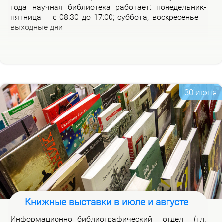
го­да на­уч­ная биб­лио­те­ка ра­бо­та­ет: по­не­дель­ник-
пят­ни­ца – с 08:30 до 17:00; суб­бо­та, вос­кре­се­нье –
вы­ход­ные дни
30 июня
Книжные выставки в июле и августе
Ин­фор­ма­ци­он­но–биб­лио­гра­фи­че­ский от­дел (гл.