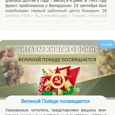
дли­лась дол­гие 3 го­да 1 ме­сяц и 6 дней. В 1943 го­ду
фронт при­бли­зил­ся к Бе­ло­рус­сии. 23 сен­тяб­ря был
осво­бож­ден пер­вый рай­он­ный центр Ко­ма­рин, 26
но­яб­ря 1943 г. был осво­бож­ден г. Го­мель. Утром 23
июня 1944 г. на­ча­лась од­на из са­мых круп­ных на­
сту­па­тель­ных опе­ра­ций Крас­ной Ар­мии – опе­ра­ция
«Баг­ра­ти­он». Осво­бож­де­ни­ем 28 июля 1944 г. г.
Бре­ста за­вер­ши­лось из­гна­ние немец­ко-фа­шист­ских
за­хват­чи­ков с тер­ри­то­рии Бе­ло­рус­сии.
4 мая
Великой Победе посвящается
Ува­жа­е­мые чи­та­те­ли, пред­став­ля­ем ва­ше­му вни­