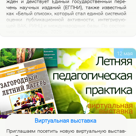
жден и дей­ству­ет Еди­ный го­судар­ствен­ный пе­ре­
чень на­уч­ных из­да­ний (ЕГПНИ), так­же из­вест­ный
как «Бе­лый спи­сок», ко­то­рый стал еди­ной си­сте­мой
оцен­ки пуб­ли­ка­ци­он­ной ак­тив­но­сти, ин­те­гри­ру­ю­
щей ВАК, РИНЦ и меж­ду­на­род­ные ба­зы. По со­сто­я­
нию на сен­тябрь 2025 го­да (с ак­ту­а­ли­за­ци­ей на
2026 год), рос­сий­ская часть пе­реч­ня вклю­ча­ет 3120
жур­на­лов.
12 мая
Виртуальная выставка
При­гла­ша­ем по­се­тить но­вую вир­ту­аль­ную вы­став­