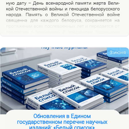
ную да­ту – День все­на­род­ной па­мя­ти жертв Ве­ли­
кой Оте­че­ствен­ной вой­ны и ге­но­ци­да бе­ло­рус­ско­го
на­ро­да. Па­мять о Ве­ли­кой Оте­че­ствен­ной войне
свя­щен­на для каж­до­го бе­ло­ру­са, со­хра­ня­ет­ся на
про­тя­же­нии всех по­сле­во­ен­ных лет и пе­ре­да­ет­ся от
по­ко­ле­ния к по­ко­ле­нию. В пред­две­рии го­дов­щи­ны
на­ча­ла Ве­ли­кой Оте­че­ствен­ной вой­ны, пред­став­ля­
ем но­вую вир­ту­аль­ную вы­став­ку «Сквозь пла­мя
пер­вых дней вой­ны», ко­то­рая по­свя­ща­ет­ся тра­ги­че­
3 июня
ским и ге­ро­и­че­ским стра­ни­цам ис­то­рии борь­бы с
немец­ко-фа­шист­ски­ми за­хват­чи­ка­ми в на­чаль­ный
пе­ри­од вой­ны.
Обновления в Едином
государственном перечне научных
изданий: «Белый список»