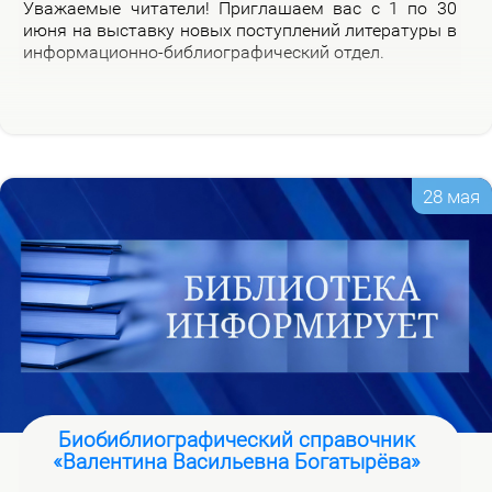
Ува­жа­е­мые чи­та­те­ли! При­гла­ша­ем вас с 1 по 30
июня на вы­став­ку но­вых по­ступ­ле­ний ли­те­ра­ту­ры в
ин­фор­ма­ци­он­но-биб­лио­гра­фи­че­ский от­дел.
28 мая
Биобиблиографический справочник
«Валентина Васильевна Богатырёва»