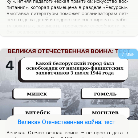
ку «Лет­няя пе­да­го­ги­че­ская прак­ти­ка: ис­кус­ство вос­
пи­та­ния», ко­то­рая раз­ме­ще­на в раз­де­ле «Ре­сур­сы».
Вы­став­ка ли­те­ра­ту­ры по­мо­жет ор­га­ни­за­то­рам лет­
не­го от­ды­ха де­тей и под­рост­ков спла­ни­ро­вать ра­бо­
ту во­жа­тых, раз­ви­вать твор­че­ские спо­соб­но­сти ре­
бят, ре­а­ли­зо­вать идеи для ак­тив­но­го от­ды­ха. С из­
да­ни­я­ми, пред­став­лен­ны­ми на экс­по­зи­ции вы­став­
ки, мож­но озна­ко­мить­ся в на­уч­ной биб­лио­те­ке уни­
вер­си­те­та.
7 мая
Великая Отечественная война: тест
Ве­ли­кая Оте­че­ствен­ная вой­на – не про­сто да­та в