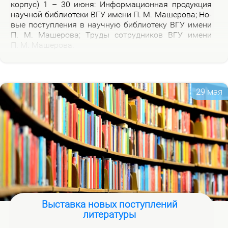
кор­пус) 1 – 30 июня: Ин­фор­ма­ци­он­ная про­дук­ция
на­уч­ной биб­лио­те­ки ВГУ име­ни П. М. Ма­ше­ро­ва; Но­
вые по­ступ­ле­ния в на­уч­ную биб­лио­те­ку ВГУ име­ни
П. М. Ма­ше­ро­ва; Тру­ды со­труд­ни­ков ВГУ име­ни
П. М. Ма­ше­ро­ва.
29 мая
Выставка новых поступлений
литературы