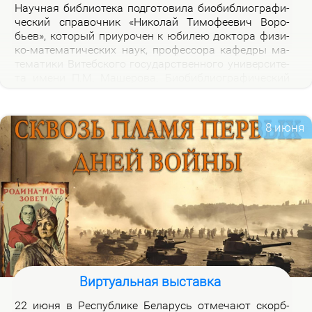
На­уч­ная биб­лио­те­ка под­го­то­ви­ла био­биб­лио­гра­фи­
че­ский спра­воч­ник «Ни­ко­лай Ти­мо­фе­е­вич Во­ро­
бьев», ко­то­рый при­уро­чен к юби­лею док­то­ра физи­
ко-ма­те­ма­ти­че­ских на­ук, про­фес­со­ра ка­фед­ры ма­
те­ма­ти­ки Ви­теб­ско­го го­судар­ствен­но­го уни­вер­си­те­
та име­ни П.М. Ма­ше­ро­ва. Био­биб­лио­гра­фи­че­ский
спра­воч­ник вклю­ча­ет опи­са­ние книг, ста­тей, вы­
ступ­ле­ний, ин­тер­вью Н.Т.Во­ро­бье­ва за пе­ри­од 1978-
2026 го­дов и пуб­ли­ка­ций о нем и его ра­бо­тах. Спра­
8 июня
воч­ник пред­на­зна­чен для на­уч­ных ра­бот­ни­ков, пре­
по­да­ва­те­лей, ас­пи­ран­тов, сту­ден­тов, всех тех, кто
ин­те­ре­су­ет­ся тео­ри­ей клас­сов ко­неч­ных групп и ме­
то­ди­кой пре­по­да­ва­ния ма­те­ма­ти­ки в шко­ле и ву­зе,
а так­же жиз­нью и де­я­тель­но­стью Ни­ко­лая Ти­мо­фе­
е­ви­ча Во­ро­бье­ва.
Виртуальная выставка
22 июня в Рес­пуб­ли­ке Бе­ла­русь от­ме­ча­ют скорб­