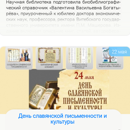
На­уч­ная биб­лио­те­ка под­го­то­ви­ла био­биб­лио­гра­фи­
че­ский спра­воч­ник «Ва­лен­ти­на Ва­си­льев­на Бо­га­ты­
рё­ва», при­уро­чен­ный к юби­лею док­то­ра эко­но­ми­че­
ских на­ук, про­фес­со­ра, рек­то­ра Ви­теб­ско­го го­судар­
ствен­но­го уни­вер­си­те­та име­ни П.М. Ма­ше­ро­ва. Из­
да­ние вклю­ча­ет опи­са­ние книг, ста­тей, ав­то­ре­фе­ра­
тов, дис­сер­та­ций В.В. Бо­га­ты­рё­вой за 2000–2025 гг.,
а так­же пуб­ли­ка­ций о ней.
22 мая
День славянской письменности и
культуры