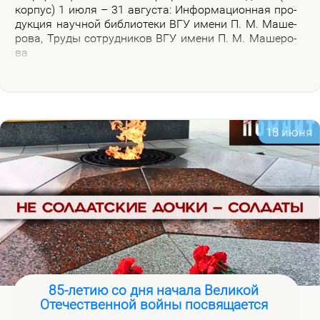
кор­пус) 1 июля – 31 ав­гу­ста: Ин­фор­ма­ци­он­ная про­
дук­ция на­уч­ной биб­лио­те­ки ВГУ име­ни П. М. Ма­ше­
ро­ва, Тру­ды со­труд­ни­ков ВГУ име­ни П. М. Ма­ше­ро­
ва
18 июня
85-летию со дня начала Великой
Отечественной войны посвящается