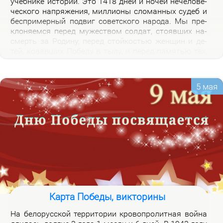
учеб­ни­ке ис­то­рии. Это 1418 дней и но­чей нече­ло­ве­
че­ско­го на­пря­же­ния, мил­ли­о­ны сло­ман­ных су­деб и
бес­при­мер­ный по­двиг со­вет­ско­го на­ро­да. Мы пре­
кло­ня­ем­ся пе­ред му­же­ством сол­дат, сто­яв­ших на­
смерть за Ро­ди­ну, пе­ред стой­ко­стью жен­щин и де­
тей, ко­вав­ших По­бе­ду в ты­лу, и пе­ред па­мя­тью тех,
кто не вер­нул­ся из боя. Наш долг – со­хра­нить па­
мять о войне и пе­ре­дать ее сле­ду­ю­щим по­ко­ле­ни­
ям.
5 мая
Карта Победы, викторины
На бе­ло­рус­ской тер­ри­то­рии кро­во­про­лит­ная вой­на