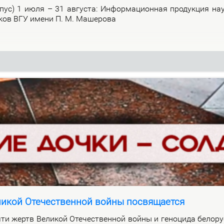
р­пус) 1 июля – 31 ав­гу­ста: Ин­фор­ма­ци­он­ная про­дук­ция на­
и­ков ВГУ име­ни П. М. Ма­ше­ро­ва
ликой Отечественной войны посвящается
ти жертв Ве­ли­кой Оте­че­ствен­ной вой­ны и ге­но­ци­да бе­ло­ру