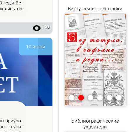
 В го­ды Ве­
Виртуальные выставки
­жа­лись на
152
15 июня
•
•
•
•
•
•
рый при­уро­
Библиографические
н­но­го уни­
указатели