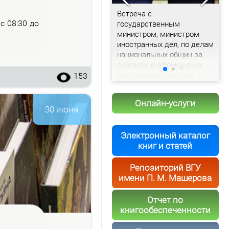
Доклад председателя
Встреча с
С
– с 08:30 до
Витебского облисполкома
государственным
с
Александра Рогожника
министром, министром
и
иностранных дел, по делам
т
национальных общин за
рубежом и африканских
дел Алжира Ахмедом
153
Аттафом
Онлайн-услуги
30 июня
Электронный каталог
книг и статей
Репозиторий ВГУ
имени П. М. Машерова
Отчет по
книгообеспеченности