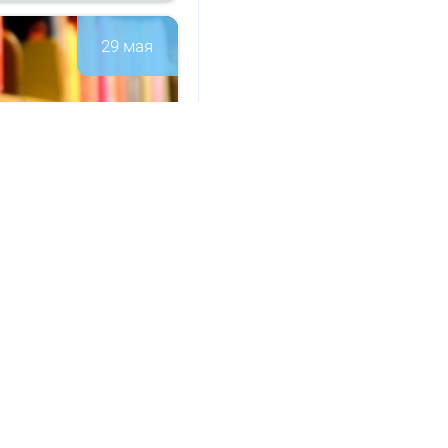
29 мая
а­ци­он­но-
147