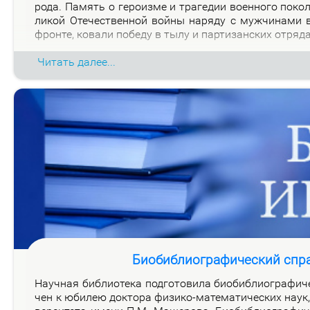
ро­да. Па­мять о ге­ро­из­ме и тра­ге­дии во­ен­но­го по­к
ли­кой Оте­че­ствен­ной вой­ны на­ря­ду с муж­чи­на­ми
фрон­те, ко­ва­ли по­бе­ду в ты­лу и пар­ти­зан­ских от­ря­д
Читать далее...
Биобиблиографический спр
На­уч­ная биб­лио­те­ка под­го­то­ви­ла био­биб­лио­гра­фи­
чен к юби­лею док­то­ра физи­ко-ма­те­ма­ти­че­ских на­ук, 