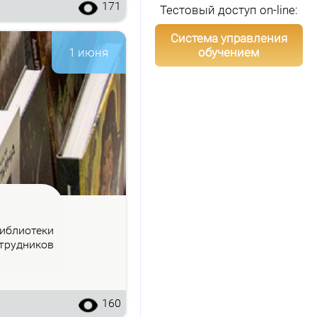
171
Тестовый доступ on-line:
Система управления
обучением
1 июня
б­лио­те­ки
труд­ни­ков
160