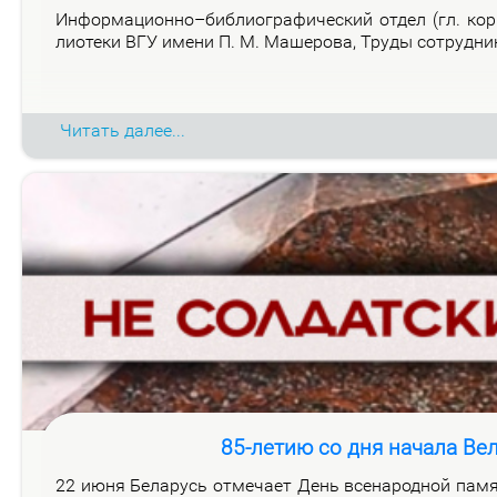
Ин­фор­ма­ци­он­но–биб­лио­гра­фи­че­ский от­дел (гл. ко
лио­те­ки ВГУ име­ни П. М. Ма­ше­ро­ва, Тру­ды со­труд­н
Читать далее...
85-летию со дня начала Ве
22 июня Бе­ла­русь от­ме­ча­ет День все­на­род­ной па­мя­