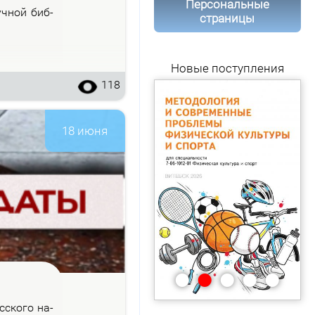
Персональные
уч­ной биб­
страницы
Новые поступления
118
18 июня
•
•
•
•
•
с­ско­го на­