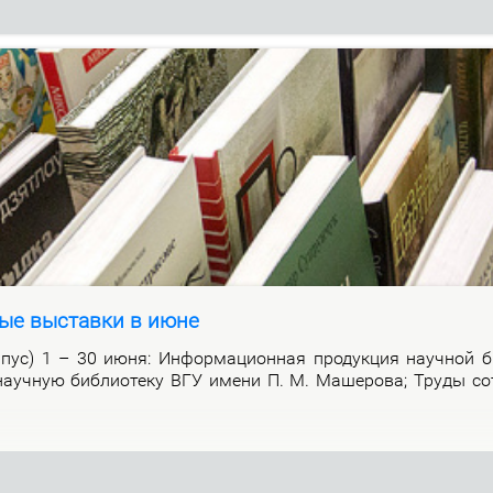
ые выставки в июне
р­пус) 1 – 30 июня: Ин­фор­ма­ци­он­ная про­дук­ция на­уч­ной би
а­уч­ную биб­лио­те­ку ВГУ име­ни П. М. Ма­ше­ро­ва; Тру­ды со­