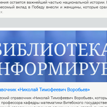
о­ле­ния оста­ет­ся важ­ней­шей ча­стью на­цио­наль­ной ис­то­рии.
 ве­со­мый вклад в По­бе­ду внес­ли и жен­щи­ны, ко­то­рые сра
ах.
авочник «Николай Тимофеевич Воробьев»
че­ский спра­воч­ник «Ни­ко­лай Ти­мо­фе­е­вич Во­ро­бьев», ко­то­
про­фес­со­ра ка­фед­ры ма­те­ма­ти­ки Ви­теб­ско­го го­судар­стве