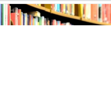
ых поступлений литературы
ня на вы­став­ку но­вых по­ступ­ле­ний ли­те­ра­ту­ры в ин­фор­м