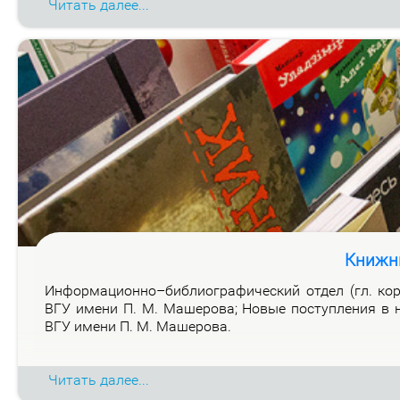
Читать далее...
Книжн
Ин­фор­ма­ци­он­но–биб­лио­гра­фи­че­ский от­дел (гл. ко
ВГУ име­ни П. М. Ма­ше­ро­ва; Но­вые по­ступ­ле­ния в н
ВГУ име­ни П. М. Ма­ше­ро­ва.
Читать далее...