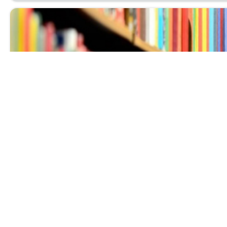
Выставка нов
Ува­жа­е­мые чи­та­те­ли! При­гла­ша­ем вас с 1 по 30 ию
биб­лио­гра­фи­че­ский от­дел.
Читать далее...