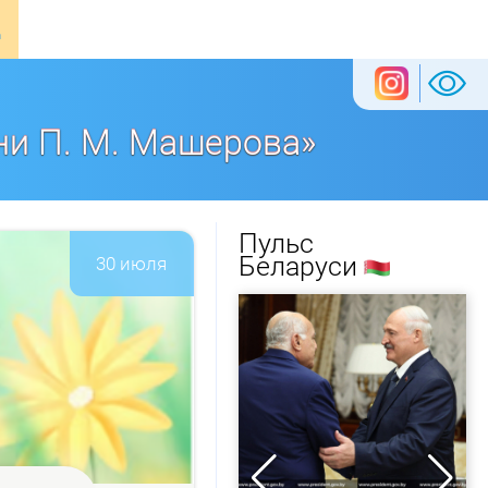
ни П. М. Машерова»
Пульс
Беларуси
30 июля