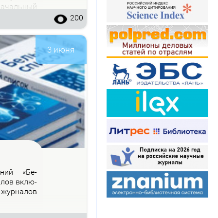
на­чаль­ный
200
3 июня
­ний – «Бе­
на­лов вклю­
 жур­на­лов
.