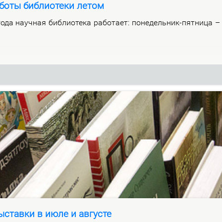
боты библиотеки летом
­да на­уч­ная биб­лио­те­ка ра­бо­та­ет: по­не­дель­ник-пят­ни­ца 
ставки в июле и августе