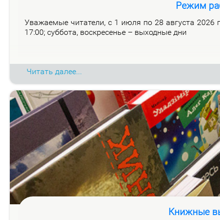
Режим ра
Ува­жа­е­мые чи­та­те­ли, с 1 июля по 28 ав­гу­ста 2026 го
17:00; суб­бо­та, вос­кре­се­нье – вы­ход­ные дни
Читать далее...
Книжные вы