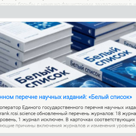
м ис­то­рии борь­бы с немец­ко-фа­шист­ски­ми за­хват­чи­ка­ми в 
нном перечне научных изданий: «Белый список»
е­ра­тор Еди­но­го го­судар­ствен­но­го пе­реч­ня на­уч­ных из­да
alrank.rcsi.science об­нов­лен­ный пе­ре­чень жур­на­лов: 18 жур­
ро­вень, 1 жур­нал ис­клю­чен. В кар­точ­ках со­от­вет­ству­ю­щих
я­ю­щие при­чи­ны вклю­че­ния жур­на­лов и из­ме­не­ния уров­ней