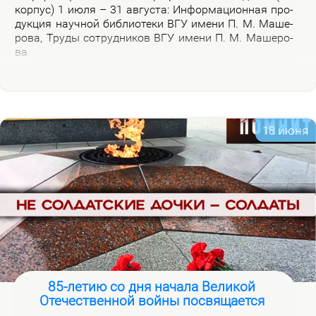
кор­пус) 1 июля – 31 ав­гу­ста: Ин­фор­ма­ци­он­ная про­
дук­ция на­уч­ной биб­лио­те­ки ВГУ име­ни П. М. Ма­ше­
ро­ва, Тру­ды со­труд­ни­ков ВГУ име­ни П. М. Ма­ше­ро­
ва
18 июня
85-летию со дня начала Великой
Отечественной войны посвящается