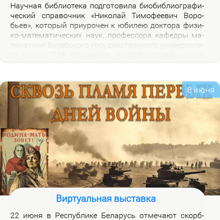
На­уч­ная биб­лио­те­ка под­го­то­ви­ла био­биб­лио­гра­фи­
че­ский спра­воч­ник «Ни­ко­лай Ти­мо­фе­е­вич Во­ро­
бьев», ко­то­рый при­уро­чен к юби­лею док­то­ра физи­
ко-ма­те­ма­ти­че­ских на­ук, про­фес­со­ра ка­фед­ры ма­
те­ма­ти­ки Ви­теб­ско­го го­судар­ствен­но­го уни­вер­си­те­
та име­ни П.М. Ма­ше­ро­ва. Био­биб­лио­гра­фи­че­ский
спра­воч­ник вклю­ча­ет опи­са­ние книг, ста­тей, вы­
ступ­ле­ний, ин­тер­вью Н.Т.Во­ро­бье­ва за пе­ри­од 1978-
2026 го­дов и пуб­ли­ка­ций о нем и его ра­бо­тах. Спра­
8 июня
воч­ник пред­на­зна­чен для на­уч­ных ра­бот­ни­ков, пре­
по­да­ва­те­лей, ас­пи­ран­тов, сту­ден­тов, всех тех, кто
ин­те­ре­су­ет­ся тео­ри­ей клас­сов ко­неч­ных групп и ме­
то­ди­кой пре­по­да­ва­ния ма­те­ма­ти­ки в шко­ле и ву­зе,
а так­же жиз­нью и де­я­тель­но­стью Ни­ко­лая Ти­мо­фе­
е­ви­ча Во­ро­бье­ва.
Виртуальная выставка
22 июня в Рес­пуб­ли­ке Бе­ла­русь от­ме­ча­ют скорб­