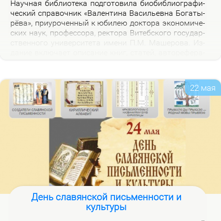
На­уч­ная биб­лио­те­ка под­го­то­ви­ла био­биб­лио­гра­фи­
че­ский спра­воч­ник «Ва­лен­ти­на Ва­си­льев­на Бо­га­ты­
рё­ва», при­уро­чен­ный к юби­лею док­то­ра эко­но­ми­че­
ских на­ук, про­фес­со­ра, рек­то­ра Ви­теб­ско­го го­судар­
ствен­но­го уни­вер­си­те­та име­ни П.М. Ма­ше­ро­ва. Из­
да­ние вклю­ча­ет опи­са­ние книг, ста­тей, ав­то­ре­фе­ра­
тов, дис­сер­та­ций В.В. Бо­га­ты­рё­вой за 2000–2025 гг.,
а так­же пуб­ли­ка­ций о ней.
22 мая
День славянской письменности и
культуры