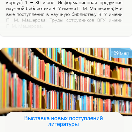
кор­пус) 1 – 30 июня: Ин­фор­ма­ци­он­ная про­дук­ция
на­уч­ной биб­лио­те­ки ВГУ име­ни П. М. Ма­ше­ро­ва; Но­
вые по­ступ­ле­ния в на­уч­ную биб­лио­те­ку ВГУ име­ни
П. М. Ма­ше­ро­ва; Тру­ды со­труд­ни­ков ВГУ име­ни
П. М. Ма­ше­ро­ва.
29 мая
Выставка новых поступлений
литературы