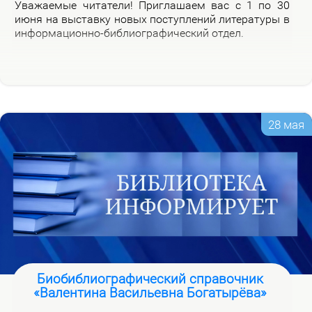
Ува­жа­е­мые чи­та­те­ли! При­гла­ша­ем вас с 1 по 30
июня на вы­став­ку но­вых по­ступ­ле­ний ли­те­ра­ту­ры в
ин­фор­ма­ци­он­но-биб­лио­гра­фи­че­ский от­дел.
28 мая
Биобиблиографический справочник
«Валентина Васильевна Богатырёва»