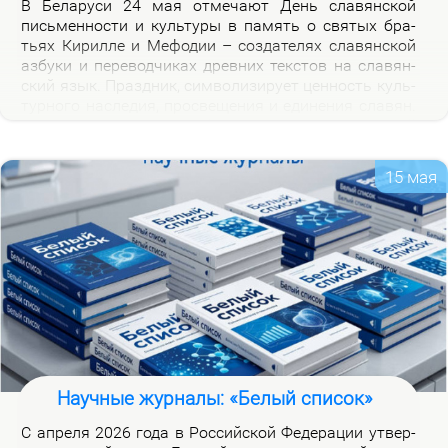
В Бе­ла­ру­си 24 мая от­ме­ча­ют День сла­вян­ской
пись­мен­но­сти и куль­ту­ры в па­мять о свя­тых бра­
тьях Ки­рил­ле и Ме­фо­дии – со­зда­те­лях сла­вян­ской
аз­бу­ки и пе­ре­вод­чи­ках древ­них тек­стов на сла­вян­
ский язык. Празд­ник, сим­во­ли­зи­ру­ет цен­ность куль­
тур­но­го на­сле­дия, про­све­ще­ния и еди­не­ния сла­вян.
Празд­ник ва­жен для фор­ми­ро­ва­ния куль­тур­ной
иден­тич­но­сти бе­ло­ру­сов и при­част­но­сти к сла­вян­
ской на­род­но­сти.
15 мая
Научные журналы: «Белый список»
С ап­ре­ля 2026 го­да в Рос­сий­ской Фе­де­ра­ции утвер­