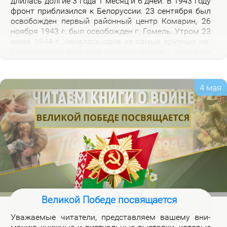
дли­лась дол­гие 3 го­да 1 ме­сяц и 6 дней. В 1943 го­ду
фронт при­бли­зил­ся к Бе­ло­рус­сии. 23 сен­тяб­ря был
осво­бож­ден пер­вый рай­он­ный центр Ко­ма­рин, 26
но­яб­ря 1943 г. был осво­бож­ден г. Го­мель. Утром 23
июня 1944 г. на­ча­лась од­на из са­мых круп­ных на­
сту­па­тель­ных опе­ра­ций Крас­ной Ар­мии – опе­ра­ция
«Баг­ра­ти­он». Осво­бож­де­ни­ем 28 июля 1944 г. г.
Бре­ста за­вер­ши­лось из­гна­ние немец­ко-фа­шист­ских
за­хват­чи­ков с тер­ри­то­рии Бе­ло­рус­сии.
4 мая
Великой Победе посвящается
Ува­жа­е­мые чи­та­те­ли, пред­став­ля­ем ва­ше­му вни­