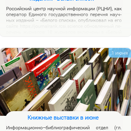
Рос­сий­ский центр на­уч­ной ин­фор­ма­ции (РЦНИ), как
опе­ра­тор Еди­но­го го­судар­ствен­но­го пе­реч­ня на­уч­
ных из­да­ний – «Бе­ло­го спис­ка», опуб­ли­ко­вал на его
сай­те https://journalrank.rcsi.science об­нов­лен­ный пе­
ре­чень жур­на­лов: 18 жур­на­лов вклю­че­ны в «Бе­лый
спи­сок», у 118 жур­на­лов из­ме­нил­ся уро­вень, 1 жур­
нал ис­клю­чен. В кар­точ­ках со­от­вет­ству­ю­щих жур­
на­лов на вклад­ке «Уров­ни» раз­ме­ще­ны при­ме­ча­ния,
1 июня
по­яс­ня­ю­щие при­чи­ны вклю­че­ния жур­на­лов и из­ме­
не­ния уров­ней.
Книжные выставки в июне
Ин­фор­ма­ци­он­но–биб­лио­гра­фи­че­ский от­дел (гл.