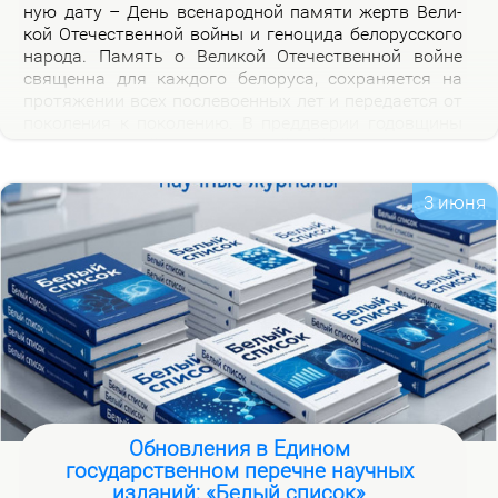
ную да­ту – День все­на­род­ной па­мя­ти жертв Ве­ли­
кой Оте­че­ствен­ной вой­ны и ге­но­ци­да бе­ло­рус­ско­го
на­ро­да. Па­мять о Ве­ли­кой Оте­че­ствен­ной войне
свя­щен­на для каж­до­го бе­ло­ру­са, со­хра­ня­ет­ся на
про­тя­же­нии всех по­сле­во­ен­ных лет и пе­ре­да­ет­ся от
по­ко­ле­ния к по­ко­ле­нию. В пред­две­рии го­дов­щи­ны
на­ча­ла Ве­ли­кой Оте­че­ствен­ной вой­ны, пред­став­ля­
ем но­вую вир­ту­аль­ную вы­став­ку «Сквозь пла­мя
пер­вых дней вой­ны», ко­то­рая по­свя­ща­ет­ся тра­ги­че­
3 июня
ским и ге­ро­и­че­ским стра­ни­цам ис­то­рии борь­бы с
немец­ко-фа­шист­ски­ми за­хват­чи­ка­ми в на­чаль­ный
пе­ри­од вой­ны.
Обновления в Едином
государственном перечне научных
изданий: «Белый список»