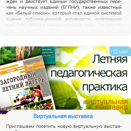
жден и дей­ству­ет Еди­ный го­судар­ствен­ный пе­ре­
чень на­уч­ных из­да­ний (ЕГПНИ), так­же из­вест­ный
как «Бе­лый спи­сок», ко­то­рый стал еди­ной си­сте­мой
оцен­ки пуб­ли­ка­ци­он­ной ак­тив­но­сти, ин­те­гри­ру­ю­
щей ВАК, РИНЦ и меж­ду­на­род­ные ба­зы. По со­сто­я­
нию на сен­тябрь 2025 го­да (с ак­ту­а­ли­за­ци­ей на
2026 год), рос­сий­ская часть пе­реч­ня вклю­ча­ет 3120
жур­на­лов.
12 мая
Виртуальная выставка
При­гла­ша­ем по­се­тить но­вую вир­ту­аль­ную вы­став­