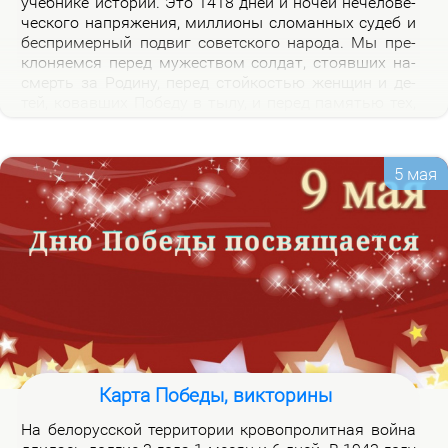
учеб­ни­ке ис­то­рии. Это 1418 дней и но­чей нече­ло­ве­
че­ско­го на­пря­же­ния, мил­ли­о­ны сло­ман­ных су­деб и
бес­при­мер­ный по­двиг со­вет­ско­го на­ро­да. Мы пре­
кло­ня­ем­ся пе­ред му­же­ством сол­дат, сто­яв­ших на­
смерть за Ро­ди­ну, пе­ред стой­ко­стью жен­щин и де­
тей, ко­вав­ших По­бе­ду в ты­лу, и пе­ред па­мя­тью тех,
кто не вер­нул­ся из боя. Наш долг – со­хра­нить па­
мять о войне и пе­ре­дать ее сле­ду­ю­щим по­ко­ле­ни­
ям.
5 мая
Карта Победы, викторины
На бе­ло­рус­ской тер­ри­то­рии кро­во­про­лит­ная вой­на