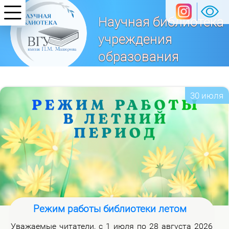
Научная библиотека
учреждения
образования
«Витебский
государственный университет
30 июля
имени П. М. Машерова»
Режим работы библиотеки летом
Ува­жа­е­мые чи­та­те­ли, с 1 июля по 28 ав­гу­ста 2026