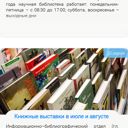
го­да на­уч­ная биб­лио­те­ка ра­бо­та­ет: по­не­дель­ник-
пят­ни­ца – с 08:30 до 17:00; суб­бо­та, вос­кре­се­нье –
вы­ход­ные дни
30 июня
Книжные выставки в июле и августе
Ин­фор­ма­ци­он­но–биб­лио­гра­фи­че­ский от­дел (гл.