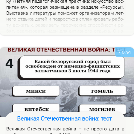
ку «Лет­няя пе­да­го­ги­че­ская прак­ти­ка: ис­кус­ство вос­
пи­та­ния», ко­то­рая раз­ме­ще­на в раз­де­ле «Ре­сур­сы».
Вы­став­ка ли­те­ра­ту­ры по­мо­жет ор­га­ни­за­то­рам лет­
не­го от­ды­ха де­тей и под­рост­ков спла­ни­ро­вать ра­бо­
ту во­жа­тых, раз­ви­вать твор­че­ские спо­соб­но­сти ре­
бят, ре­а­ли­зо­вать идеи для ак­тив­но­го от­ды­ха. С из­
да­ни­я­ми, пред­став­лен­ны­ми на экс­по­зи­ции вы­став­
ки, мож­но озна­ко­мить­ся в на­уч­ной биб­лио­те­ке уни­
вер­си­те­та.
7 мая
Великая Отечественная война: тест
Ве­ли­кая Оте­че­ствен­ная вой­на – не про­сто да­та в