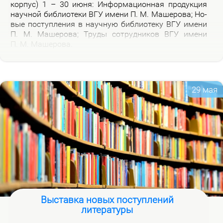
кор­пус) 1 – 30 июня: Ин­фор­ма­ци­он­ная про­дук­ция
на­уч­ной биб­лио­те­ки ВГУ име­ни П. М. Ма­ше­ро­ва; Но­
вые по­ступ­ле­ния в на­уч­ную биб­лио­те­ку ВГУ име­ни
П. М. Ма­ше­ро­ва; Тру­ды со­труд­ни­ков ВГУ име­ни
П. М. Ма­ше­ро­ва.
29 мая
Выставка новых поступлений
литературы