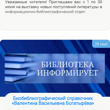
Ува­жа­е­мые чи­та­те­ли! При­гла­ша­ем вас с 1 по 30
июня на вы­став­ку но­вых по­ступ­ле­ний ли­те­ра­ту­ры в
ин­фор­ма­ци­он­но-биб­лио­гра­фи­че­ский от­дел.
28 мая
Биобиблиографический справочник
«Валентина Васильевна Богатырёва»