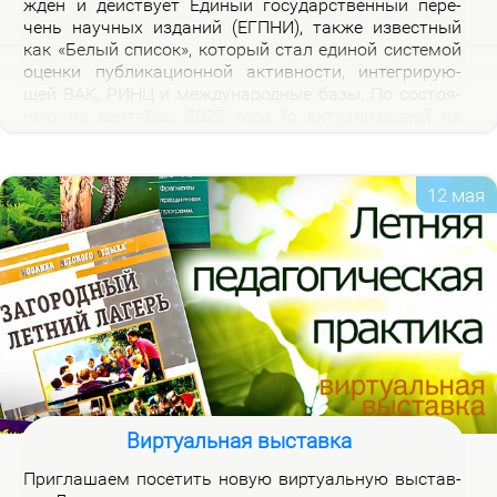
жден и дей­ству­ет Еди­ный го­судар­ствен­ный пе­ре­
чень на­уч­ных из­да­ний (ЕГПНИ), так­же из­вест­ный
как «Бе­лый спи­сок», ко­то­рый стал еди­ной си­сте­мой
оцен­ки пуб­ли­ка­ци­он­ной ак­тив­но­сти, ин­те­гри­ру­ю­
щей ВАК, РИНЦ и меж­ду­на­род­ные ба­зы. По со­сто­я­
нию на сен­тябрь 2025 го­да (с ак­ту­а­ли­за­ци­ей на
2026 год), рос­сий­ская часть пе­реч­ня вклю­ча­ет 3120
жур­на­лов.
12 мая
Виртуальная выставка
При­гла­ша­ем по­се­тить но­вую вир­ту­аль­ную вы­став­