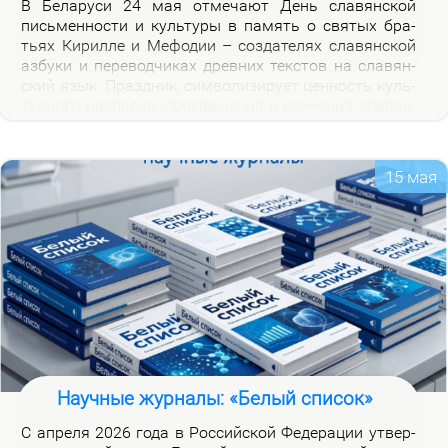
В Бе­ла­ру­си 24 мая от­ме­ча­ют День сла­вян­ской
пись­мен­но­сти и куль­ту­ры в па­мять о свя­тых бра­
тьях Ки­рил­ле и Ме­фо­дии – со­зда­те­лях сла­вян­ской
аз­бу­ки и пе­ре­вод­чи­ках древ­них тек­стов на сла­вян­
ский язык. Празд­ник, сим­во­ли­зи­ру­ет цен­ность куль­
тур­но­го на­сле­дия, про­све­ще­ния и еди­не­ния сла­вян.
Празд­ник ва­жен для фор­ми­ро­ва­ния куль­тур­ной
иден­тич­но­сти бе­ло­ру­сов и при­част­но­сти к сла­вян­
ской на­род­но­сти.
15 мая
Научные журналы: «Белый список»
С ап­ре­ля 2026 го­да в Рос­сий­ской Фе­де­ра­ции утвер­