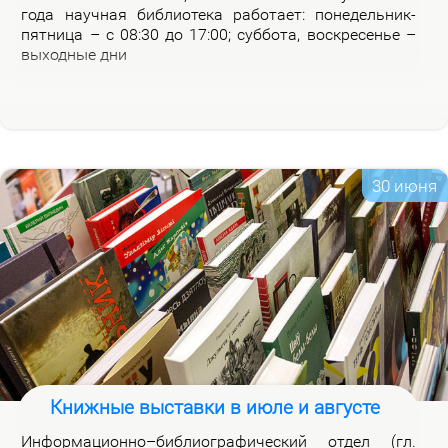
го­да на­уч­ная биб­лио­те­ка ра­бо­та­ет: по­не­дель­ник-
пят­ни­ца – с 08:30 до 17:00; суб­бо­та, вос­кре­се­нье –
вы­ход­ные дни
30 июня
Книжные выставки в июле и августе
Ин­фор­ма­ци­он­но–биб­лио­гра­фи­че­ский от­дел (гл.