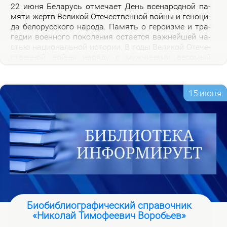
22 июня Бе­ла­русь от­ме­ча­ет День все­на­род­ной па­
мя­ти жертв Ве­ли­кой Оте­че­ствен­ной вой­ны и ге­но­ци­
да бе­ло­рус­ско­го на­ро­да. Па­мять о ге­ро­из­ме и тра­
ге­дии во­ен­но­го по­ко­ле­ния оста­ет­ся важ­ней­шей ча­
стью на­цио­наль­ной ис­то­рии. В го­ды Ве­ли­кой Оте­че­
ствен­ной вой­ны на­ря­ду с муж­чи­на­ми ве­со­мый
вклад в По­бе­ду внес­ли и жен­щи­ны, ко­то­рые сра­жа­
лись на фрон­те, ко­ва­ли по­бе­ду в ты­лу и пар­ти­зан­
ских от­ря­дах.
15 июня
Биобиблиографический справочник
«Николай Тимофеевич Воробьев»