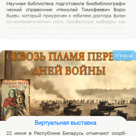
На­уч­ная биб­лио­те­ка под­го­то­ви­ла био­биб­лио­гра­фи­
че­ский спра­воч­ник «Ни­ко­лай Ти­мо­фе­е­вич Во­ро­
бьев», ко­то­рый при­уро­чен к юби­лею док­то­ра физи­
ко-ма­те­ма­ти­че­ских на­ук, про­фес­со­ра ка­фед­ры ма­
те­ма­ти­ки Ви­теб­ско­го го­судар­ствен­но­го уни­вер­си­те­
та име­ни П.М. Ма­ше­ро­ва. Био­биб­лио­гра­фи­че­ский
спра­воч­ник вклю­ча­ет опи­са­ние книг, ста­тей, вы­
ступ­ле­ний, ин­тер­вью Н.Т.Во­ро­бье­ва за пе­ри­од 1978-
2026 го­дов и пуб­ли­ка­ций о нем и его ра­бо­тах. Спра­
8 июня
воч­ник пред­на­зна­чен для на­уч­ных ра­бот­ни­ков, пре­
по­да­ва­те­лей, ас­пи­ран­тов, сту­ден­тов, всех тех, кто
ин­те­ре­су­ет­ся тео­ри­ей клас­сов ко­неч­ных групп и ме­
то­ди­кой пре­по­да­ва­ния ма­те­ма­ти­ки в шко­ле и ву­зе,
а так­же жиз­нью и де­я­тель­но­стью Ни­ко­лая Ти­мо­фе­
е­ви­ча Во­ро­бье­ва.
Виртуальная выставка
22 июня в Рес­пуб­ли­ке Бе­ла­русь от­ме­ча­ют скорб­