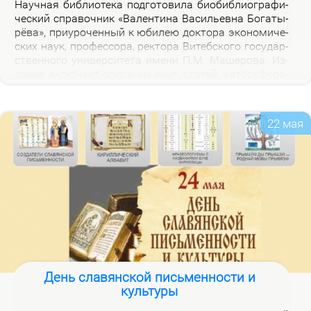
На­уч­ная биб­лио­те­ка под­го­то­ви­ла био­биб­лио­гра­фи­
че­ский спра­воч­ник «Ва­лен­ти­на Ва­си­льев­на Бо­га­ты­
рё­ва», при­уро­чен­ный к юби­лею док­то­ра эко­но­ми­че­
ских на­ук, про­фес­со­ра, рек­то­ра Ви­теб­ско­го го­судар­
ствен­но­го уни­вер­си­те­та име­ни П.М. Ма­ше­ро­ва. Из­
да­ние вклю­ча­ет опи­са­ние книг, ста­тей, ав­то­ре­фе­ра­
тов, дис­сер­та­ций В.В. Бо­га­ты­рё­вой за 2000–2025 гг.,
а так­же пуб­ли­ка­ций о ней.
22 мая
День славянской письменности и
культуры