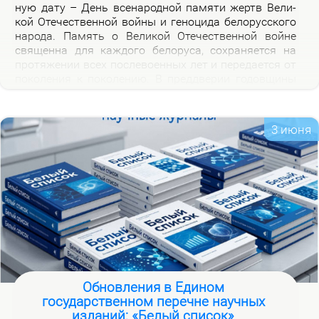
ную да­ту – День все­на­род­ной па­мя­ти жертв Ве­ли­
кой Оте­че­ствен­ной вой­ны и ге­но­ци­да бе­ло­рус­ско­го
на­ро­да. Па­мять о Ве­ли­кой Оте­че­ствен­ной войне
свя­щен­на для каж­до­го бе­ло­ру­са, со­хра­ня­ет­ся на
про­тя­же­нии всех по­сле­во­ен­ных лет и пе­ре­да­ет­ся от
по­ко­ле­ния к по­ко­ле­нию. В пред­две­рии го­дов­щи­ны
на­ча­ла Ве­ли­кой Оте­че­ствен­ной вой­ны, пред­став­ля­
ем но­вую вир­ту­аль­ную вы­став­ку «Сквозь пла­мя
пер­вых дней вой­ны», ко­то­рая по­свя­ща­ет­ся тра­ги­че­
3 июня
ским и ге­ро­и­че­ским стра­ни­цам ис­то­рии борь­бы с
немец­ко-фа­шист­ски­ми за­хват­чи­ка­ми в на­чаль­ный
пе­ри­од вой­ны.
Обновления в Едином
государственном перечне научных
изданий: «Белый список»