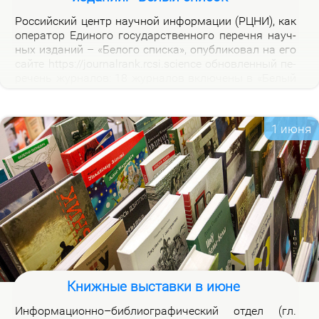
Рос­сий­ский центр на­уч­ной ин­фор­ма­ции (РЦНИ), как
опе­ра­тор Еди­но­го го­судар­ствен­но­го пе­реч­ня на­уч­
ных из­да­ний – «Бе­ло­го спис­ка», опуб­ли­ко­вал на его
сай­те https://journalrank.rcsi.science об­нов­лен­ный пе­
ре­чень жур­на­лов: 18 жур­на­лов вклю­че­ны в «Бе­лый
спи­сок», у 118 жур­на­лов из­ме­нил­ся уро­вень, 1 жур­
нал ис­клю­чен. В кар­точ­ках со­от­вет­ству­ю­щих жур­
на­лов на вклад­ке «Уров­ни» раз­ме­ще­ны при­ме­ча­ния,
1 июня
по­яс­ня­ю­щие при­чи­ны вклю­че­ния жур­на­лов и из­ме­
не­ния уров­ней.
Книжные выставки в июне
Ин­фор­ма­ци­он­но–биб­лио­гра­фи­че­ский от­дел (гл.