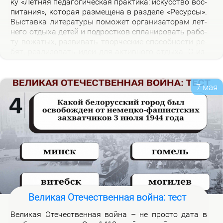
ку «Лет­няя пе­да­го­ги­че­ская прак­ти­ка: ис­кус­ство вос­
пи­та­ния», ко­то­рая раз­ме­ще­на в раз­де­ле «Ре­сур­сы».
Вы­став­ка ли­те­ра­ту­ры по­мо­жет ор­га­ни­за­то­рам лет­
не­го от­ды­ха де­тей и под­рост­ков спла­ни­ро­вать ра­бо­
ту во­жа­тых, раз­ви­вать твор­че­ские спо­соб­но­сти ре­
бят, ре­а­ли­зо­вать идеи для ак­тив­но­го от­ды­ха. С из­
да­ни­я­ми, пред­став­лен­ны­ми на экс­по­зи­ции вы­став­
ки, мож­но озна­ко­мить­ся в на­уч­ной биб­лио­те­ке уни­
вер­си­те­та.
7 мая
Великая Отечественная война: тест
Ве­ли­кая Оте­че­ствен­ная вой­на – не про­сто да­та в