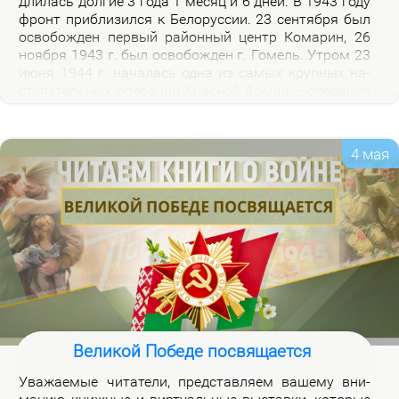
дли­лась дол­гие 3 го­да 1 ме­сяц и 6 дней. В 1943 го­ду
фронт при­бли­зил­ся к Бе­ло­рус­сии. 23 сен­тяб­ря был
осво­бож­ден пер­вый рай­он­ный центр Ко­ма­рин, 26
но­яб­ря 1943 г. был осво­бож­ден г. Го­мель. Утром 23
июня 1944 г. на­ча­лась од­на из са­мых круп­ных на­
сту­па­тель­ных опе­ра­ций Крас­ной Ар­мии – опе­ра­ция
«Баг­ра­ти­он». Осво­бож­де­ни­ем 28 июля 1944 г. г.
Бре­ста за­вер­ши­лось из­гна­ние немец­ко-фа­шист­ских
за­хват­чи­ков с тер­ри­то­рии Бе­ло­рус­сии.
4 мая
Великой Победе посвящается
Ува­жа­е­мые чи­та­те­ли, пред­став­ля­ем ва­ше­му вни­