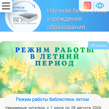
Научная библиотека
учреждения
образования
«Витебский
государственный университет
30 июля
имени П. М. Машерова»
Режим работы библиотеки летом
Ува­жа­е­мые чи­та­те­ли, с 1 июля по 28 ав­гу­ста 2026