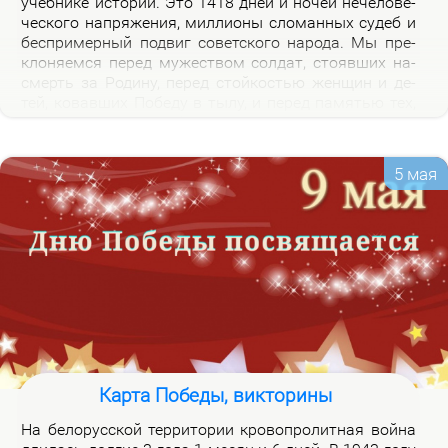
учеб­ни­ке ис­то­рии. Это 1418 дней и но­чей нече­ло­ве­
че­ско­го на­пря­же­ния, мил­ли­о­ны сло­ман­ных су­деб и
бес­при­мер­ный по­двиг со­вет­ско­го на­ро­да. Мы пре­
кло­ня­ем­ся пе­ред му­же­ством сол­дат, сто­яв­ших на­
смерть за Ро­ди­ну, пе­ред стой­ко­стью жен­щин и де­
тей, ко­вав­ших По­бе­ду в ты­лу, и пе­ред па­мя­тью тех,
кто не вер­нул­ся из боя. Наш долг – со­хра­нить па­
мять о войне и пе­ре­дать ее сле­ду­ю­щим по­ко­ле­ни­
ям.
5 мая
Карта Победы, викторины
На бе­ло­рус­ской тер­ри­то­рии кро­во­про­лит­ная вой­на