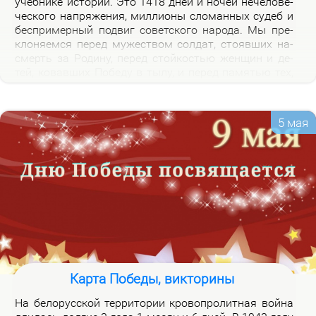
учеб­ни­ке ис­то­рии. Это 1418 дней и но­чей нече­ло­ве­
че­ско­го на­пря­же­ния, мил­ли­о­ны сло­ман­ных су­деб и
бес­при­мер­ный по­двиг со­вет­ско­го на­ро­да. Мы пре­
кло­ня­ем­ся пе­ред му­же­ством сол­дат, сто­яв­ших на­
смерть за Ро­ди­ну, пе­ред стой­ко­стью жен­щин и де­
тей, ко­вав­ших По­бе­ду в ты­лу, и пе­ред па­мя­тью тех,
кто не вер­нул­ся из боя. Наш долг – со­хра­нить па­
мять о войне и пе­ре­дать ее сле­ду­ю­щим по­ко­ле­ни­
ям.
5 мая
Карта Победы, викторины
На бе­ло­рус­ской тер­ри­то­рии кро­во­про­лит­ная вой­на