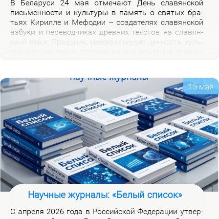
В Бе­ла­ру­си 24 мая от­ме­ча­ют День сла­вян­ской
пись­мен­но­сти и куль­ту­ры в па­мять о свя­тых бра­
тьях Ки­рил­ле и Ме­фо­дии – со­зда­те­лях сла­вян­ской
аз­бу­ки и пе­ре­вод­чи­ках древ­них тек­стов на сла­вян­
ский язык. Празд­ник, сим­во­ли­зи­ру­ет цен­ность куль­
тур­но­го на­сле­дия, про­све­ще­ния и еди­не­ния сла­вян.
Празд­ник ва­жен для фор­ми­ро­ва­ния куль­тур­ной
иден­тич­но­сти бе­ло­ру­сов и при­част­но­сти к сла­вян­
ской на­род­но­сти.
15 мая
Научные журналы: «Белый список»
С ап­ре­ля 2026 го­да в Рос­сий­ской Фе­де­ра­ции утвер­