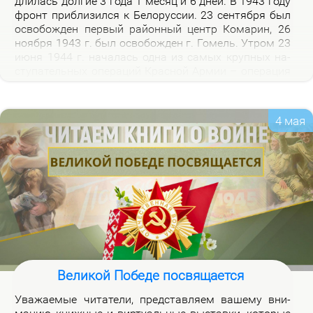
дли­лась дол­гие 3 го­да 1 ме­сяц и 6 дней. В 1943 го­ду
фронт при­бли­зил­ся к Бе­ло­рус­сии. 23 сен­тяб­ря был
осво­бож­ден пер­вый рай­он­ный центр Ко­ма­рин, 26
но­яб­ря 1943 г. был осво­бож­ден г. Го­мель. Утром 23
июня 1944 г. на­ча­лась од­на из са­мых круп­ных на­
сту­па­тель­ных опе­ра­ций Крас­ной Ар­мии – опе­ра­ция
«Баг­ра­ти­он». Осво­бож­де­ни­ем 28 июля 1944 г. г.
Бре­ста за­вер­ши­лось из­гна­ние немец­ко-фа­шист­ских
за­хват­чи­ков с тер­ри­то­рии Бе­ло­рус­сии.
4 мая
Великой Победе посвящается
Ува­жа­е­мые чи­та­те­ли, пред­став­ля­ем ва­ше­му вни­