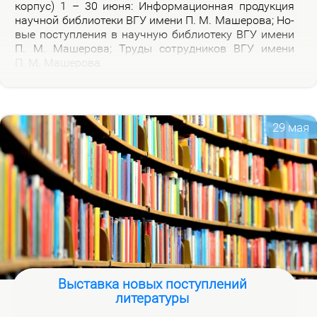
кор­пус) 1 – 30 июня: Ин­фор­ма­ци­он­ная про­дук­ция
на­уч­ной биб­лио­те­ки ВГУ име­ни П. М. Ма­ше­ро­ва; Но­
вые по­ступ­ле­ния в на­уч­ную биб­лио­те­ку ВГУ име­ни
П. М. Ма­ше­ро­ва; Тру­ды со­труд­ни­ков ВГУ име­ни
П. М. Ма­ше­ро­ва.
29 мая
Выставка новых поступлений
литературы