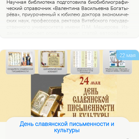
На­уч­ная биб­лио­те­ка под­го­то­ви­ла био­биб­лио­гра­фи­
че­ский спра­воч­ник «Ва­лен­ти­на Ва­си­льев­на Бо­га­ты­
рё­ва», при­уро­чен­ный к юби­лею док­то­ра эко­но­ми­че­
ских на­ук, про­фес­со­ра, рек­то­ра Ви­теб­ско­го го­судар­
ствен­но­го уни­вер­си­те­та име­ни П.М. Ма­ше­ро­ва. Из­
да­ние вклю­ча­ет опи­са­ние книг, ста­тей, ав­то­ре­фе­ра­
тов, дис­сер­та­ций В.В. Бо­га­ты­рё­вой за 2000–2025 гг.,
а так­же пуб­ли­ка­ций о ней.
22 мая
День славянской письменности и
культуры