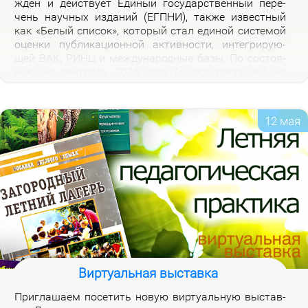
жден и дей­ству­ет Еди­ный го­судар­ствен­ный пе­ре­
чень на­уч­ных из­да­ний (ЕГПНИ), так­же из­вест­ный
как «Бе­лый спи­сок», ко­то­рый стал еди­ной си­сте­мой
оцен­ки пуб­ли­ка­ци­он­ной ак­тив­но­сти, ин­те­гри­ру­ю­
щей ВАК, РИНЦ и меж­ду­на­род­ные ба­зы. По со­сто­я­
нию на сен­тябрь 2025 го­да (с ак­ту­а­ли­за­ци­ей на
2026 год), рос­сий­ская часть пе­реч­ня вклю­ча­ет 3120
жур­на­лов.
12 мая
Виртуальная выставка
При­гла­ша­ем по­се­тить но­вую вир­ту­аль­ную вы­став­