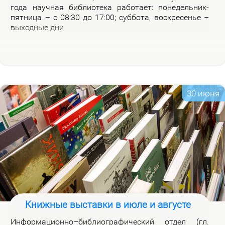
го­да на­уч­ная биб­лио­те­ка ра­бо­та­ет: по­не­дель­ник-
пят­ни­ца – с 08:30 до 17:00; суб­бо­та, вос­кре­се­нье –
вы­ход­ные дни
30 июня
Книжные выставки в июле и августе
Ин­фор­ма­ци­он­но–биб­лио­гра­фи­че­ский от­дел (гл.