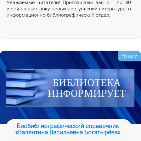
Ува­жа­е­мые чи­та­те­ли! При­гла­ша­ем вас с 1 по 30
июня на вы­став­ку но­вых по­ступ­ле­ний ли­те­ра­ту­ры в
ин­фор­ма­ци­он­но-биб­лио­гра­фи­че­ский от­дел.
28 мая
Биобиблиографический справочник
«Валентина Васильевна Богатырёва»