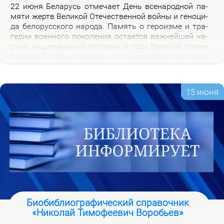
22 июня Бе­ла­русь от­ме­ча­ет День все­на­род­ной па­
мя­ти жертв Ве­ли­кой Оте­че­ствен­ной вой­ны и ге­но­ци­
да бе­ло­рус­ско­го на­ро­да. Па­мять о ге­ро­из­ме и тра­
ге­дии во­ен­но­го по­ко­ле­ния оста­ет­ся важ­ней­шей ча­
стью на­цио­наль­ной ис­то­рии. В го­ды Ве­ли­кой Оте­че­
ствен­ной вой­ны на­ря­ду с муж­чи­на­ми ве­со­мый
вклад в По­бе­ду внес­ли и жен­щи­ны, ко­то­рые сра­жа­
лись на фрон­те, ко­ва­ли по­бе­ду в ты­лу и пар­ти­зан­
ских от­ря­дах.
15 июня
Биобиблиографический справочник
«Николай Тимофеевич Воробьев»