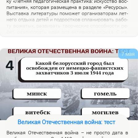
ку «Лет­няя пе­да­го­ги­че­ская прак­ти­ка: ис­кус­ство вос­
пи­та­ния», ко­то­рая раз­ме­ще­на в раз­де­ле «Ре­сур­сы».
Вы­став­ка ли­те­ра­ту­ры по­мо­жет ор­га­ни­за­то­рам лет­
не­го от­ды­ха де­тей и под­рост­ков спла­ни­ро­вать ра­бо­
ту во­жа­тых, раз­ви­вать твор­че­ские спо­соб­но­сти ре­
бят, ре­а­ли­зо­вать идеи для ак­тив­но­го от­ды­ха. С из­
да­ни­я­ми, пред­став­лен­ны­ми на экс­по­зи­ции вы­став­
ки, мож­но озна­ко­мить­ся в на­уч­ной биб­лио­те­ке уни­
вер­си­те­та.
7 мая
Великая Отечественная война: тест
Ве­ли­кая Оте­че­ствен­ная вой­на – не про­сто да­та в