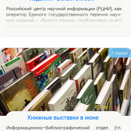
Рос­сий­ский центр на­уч­ной ин­фор­ма­ции (РЦНИ), как
опе­ра­тор Еди­но­го го­судар­ствен­но­го пе­реч­ня на­уч­
ных из­да­ний – «Бе­ло­го спис­ка», опуб­ли­ко­вал на его
сай­те https://journalrank.rcsi.science об­нов­лен­ный пе­
ре­чень жур­на­лов: 18 жур­на­лов вклю­че­ны в «Бе­лый
спи­сок», у 118 жур­на­лов из­ме­нил­ся уро­вень, 1 жур­
нал ис­клю­чен. В кар­точ­ках со­от­вет­ству­ю­щих жур­
на­лов на вклад­ке «Уров­ни» раз­ме­ще­ны при­ме­ча­ния,
1 июня
по­яс­ня­ю­щие при­чи­ны вклю­че­ния жур­на­лов и из­ме­
не­ния уров­ней.
Книжные выставки в июне
Ин­фор­ма­ци­он­но–биб­лио­гра­фи­че­ский от­дел (гл.