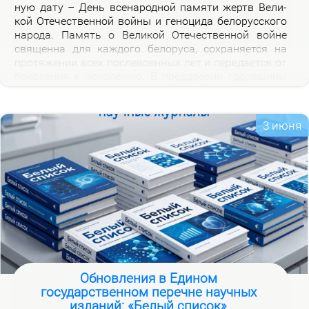
ную да­ту – День все­на­род­ной па­мя­ти жертв Ве­ли­
кой Оте­че­ствен­ной вой­ны и ге­но­ци­да бе­ло­рус­ско­го
на­ро­да. Па­мять о Ве­ли­кой Оте­че­ствен­ной войне
свя­щен­на для каж­до­го бе­ло­ру­са, со­хра­ня­ет­ся на
про­тя­же­нии всех по­сле­во­ен­ных лет и пе­ре­да­ет­ся от
по­ко­ле­ния к по­ко­ле­нию. В пред­две­рии го­дов­щи­ны
на­ча­ла Ве­ли­кой Оте­че­ствен­ной вой­ны, пред­став­ля­
ем но­вую вир­ту­аль­ную вы­став­ку «Сквозь пла­мя
пер­вых дней вой­ны», ко­то­рая по­свя­ща­ет­ся тра­ги­че­
3 июня
ским и ге­ро­и­че­ским стра­ни­цам ис­то­рии борь­бы с
немец­ко-фа­шист­ски­ми за­хват­чи­ка­ми в на­чаль­ный
пе­ри­од вой­ны.
Обновления в Едином
государственном перечне научных
изданий: «Белый список»