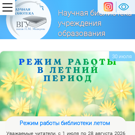
Научная библиотека
учреждения
образования
«Витебский
государственный университет
30 июля
имени П. М. Машерова»
Режим работы библиотеки летом
Ува­жа­е­мые чи­та­те­ли, с 1 июля по 28 ав­гу­ста 2026