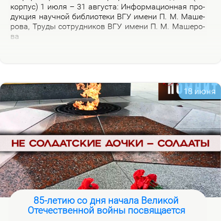
кор­пус) 1 июля – 31 ав­гу­ста: Ин­фор­ма­ци­он­ная про­
дук­ция на­уч­ной биб­лио­те­ки ВГУ име­ни П. М. Ма­ше­
ро­ва, Тру­ды со­труд­ни­ков ВГУ име­ни П. М. Ма­ше­ро­
ва
18 июня
85-летию со дня начала Великой
Отечественной войны посвящается