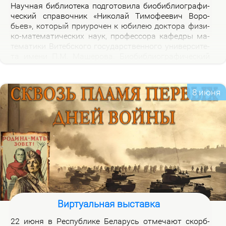
На­уч­ная биб­лио­те­ка под­го­то­ви­ла био­биб­лио­гра­фи­
че­ский спра­воч­ник «Ни­ко­лай Ти­мо­фе­е­вич Во­ро­
бьев», ко­то­рый при­уро­чен к юби­лею док­то­ра физи­
ко-ма­те­ма­ти­че­ских на­ук, про­фес­со­ра ка­фед­ры ма­
те­ма­ти­ки Ви­теб­ско­го го­судар­ствен­но­го уни­вер­си­те­
та име­ни П.М. Ма­ше­ро­ва. Био­биб­лио­гра­фи­че­ский
спра­воч­ник вклю­ча­ет опи­са­ние книг, ста­тей, вы­
ступ­ле­ний, ин­тер­вью Н.Т.Во­ро­бье­ва за пе­ри­од 1978-
2026 го­дов и пуб­ли­ка­ций о нем и его ра­бо­тах. Спра­
8 июня
воч­ник пред­на­зна­чен для на­уч­ных ра­бот­ни­ков, пре­
по­да­ва­те­лей, ас­пи­ран­тов, сту­ден­тов, всех тех, кто
ин­те­ре­су­ет­ся тео­ри­ей клас­сов ко­неч­ных групп и ме­
то­ди­кой пре­по­да­ва­ния ма­те­ма­ти­ки в шко­ле и ву­зе,
а так­же жиз­нью и де­я­тель­но­стью Ни­ко­лая Ти­мо­фе­
е­ви­ча Во­ро­бье­ва.
Виртуальная выставка
22 июня в Рес­пуб­ли­ке Бе­ла­русь от­ме­ча­ют скорб­