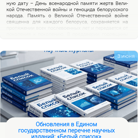
ную да­ту – День все­на­род­ной па­мя­ти жертв Ве­ли­
кой Оте­че­ствен­ной вой­ны и ге­но­ци­да бе­ло­рус­ско­го
на­ро­да. Па­мять о Ве­ли­кой Оте­че­ствен­ной войне
свя­щен­на для каж­до­го бе­ло­ру­са, со­хра­ня­ет­ся на
про­тя­же­нии всех по­сле­во­ен­ных лет и пе­ре­да­ет­ся от
по­ко­ле­ния к по­ко­ле­нию. В пред­две­рии го­дов­щи­ны
на­ча­ла Ве­ли­кой Оте­че­ствен­ной вой­ны, пред­став­ля­
ем но­вую вир­ту­аль­ную вы­став­ку «Сквозь пла­мя
пер­вых дней вой­ны», ко­то­рая по­свя­ща­ет­ся тра­ги­че­
3 июня
ским и ге­ро­и­че­ским стра­ни­цам ис­то­рии борь­бы с
немец­ко-фа­шист­ски­ми за­хват­чи­ка­ми в на­чаль­ный
пе­ри­од вой­ны.
Обновления в Едином
государственном перечне научных
изданий: «Белый список»