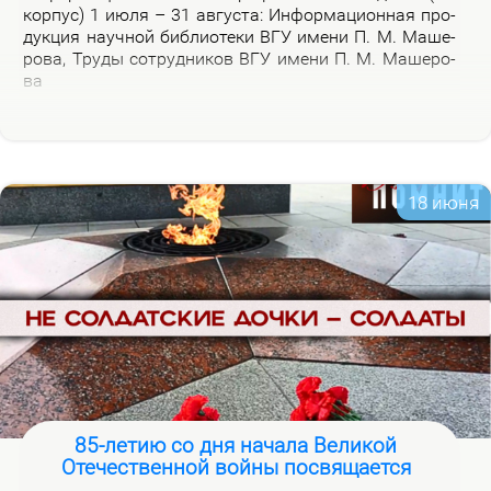
кор­пус) 1 июля – 31 ав­гу­ста: Ин­фор­ма­ци­он­ная про­
дук­ция на­уч­ной биб­лио­те­ки ВГУ име­ни П. М. Ма­ше­
ро­ва, Тру­ды со­труд­ни­ков ВГУ име­ни П. М. Ма­ше­ро­
ва
18 июня
85-летию со дня начала Великой
Отечественной войны посвящается