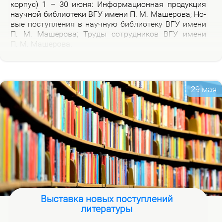
кор­пус) 1 – 30 июня: Ин­фор­ма­ци­он­ная про­дук­ция
на­уч­ной биб­лио­те­ки ВГУ име­ни П. М. Ма­ше­ро­ва; Но­
вые по­ступ­ле­ния в на­уч­ную биб­лио­те­ку ВГУ име­ни
П. М. Ма­ше­ро­ва; Тру­ды со­труд­ни­ков ВГУ име­ни
П. М. Ма­ше­ро­ва.
29 мая
Выставка новых поступлений
литературы