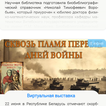
На­уч­ная биб­лио­те­ка под­го­то­ви­ла био­биб­лио­гра­фи­
че­ский спра­воч­ник «Ни­ко­лай Ти­мо­фе­е­вич Во­ро­
бьев», ко­то­рый при­уро­чен к юби­лею док­то­ра физи­
ко-ма­те­ма­ти­че­ских на­ук, про­фес­со­ра ка­фед­ры ма­
те­ма­ти­ки Ви­теб­ско­го го­судар­ствен­но­го уни­вер­си­те­
та име­ни П.М. Ма­ше­ро­ва. Био­биб­лио­гра­фи­че­ский
спра­воч­ник вклю­ча­ет опи­са­ние книг, ста­тей, вы­
ступ­ле­ний, ин­тер­вью Н.Т.Во­ро­бье­ва за пе­ри­од 1978-
2026 го­дов и пуб­ли­ка­ций о нем и его ра­бо­тах. Спра­
8 июня
воч­ник пред­на­зна­чен для на­уч­ных ра­бот­ни­ков, пре­
по­да­ва­те­лей, ас­пи­ран­тов, сту­ден­тов, всех тех, кто
ин­те­ре­су­ет­ся тео­ри­ей клас­сов ко­неч­ных групп и ме­
то­ди­кой пре­по­да­ва­ния ма­те­ма­ти­ки в шко­ле и ву­зе,
а так­же жиз­нью и де­я­тель­но­стью Ни­ко­лая Ти­мо­фе­
е­ви­ча Во­ро­бье­ва.
Виртуальная выставка
22 июня в Рес­пуб­ли­ке Бе­ла­русь от­ме­ча­ют скорб­