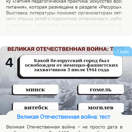
ку «Лет­няя пе­да­го­ги­че­ская прак­ти­ка: ис­кус­ство вос­
пи­та­ния», ко­то­рая раз­ме­ще­на в раз­де­ле «Ре­сур­сы».
Вы­став­ка ли­те­ра­ту­ры по­мо­жет ор­га­ни­за­то­рам лет­
не­го от­ды­ха де­тей и под­рост­ков спла­ни­ро­вать ра­бо­
ту во­жа­тых, раз­ви­вать твор­че­ские спо­соб­но­сти ре­
бят, ре­а­ли­зо­вать идеи для ак­тив­но­го от­ды­ха. С из­
да­ни­я­ми, пред­став­лен­ны­ми на экс­по­зи­ции вы­став­
ки, мож­но озна­ко­мить­ся в на­уч­ной биб­лио­те­ке уни­
вер­си­те­та.
7 мая
Великая Отечественная война: тест
Ве­ли­кая Оте­че­ствен­ная вой­на – не про­сто да­та в