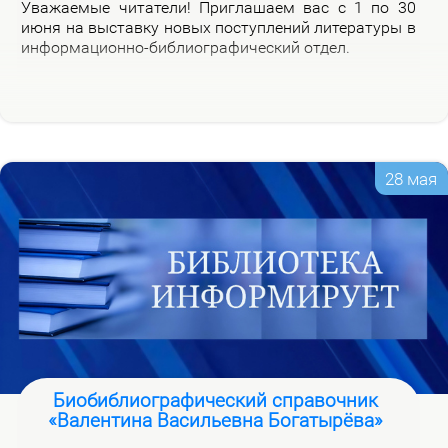
Ува­жа­е­мые чи­та­те­ли! При­гла­ша­ем вас с 1 по 30
июня на вы­став­ку но­вых по­ступ­ле­ний ли­те­ра­ту­ры в
ин­фор­ма­ци­он­но-биб­лио­гра­фи­че­ский от­дел.
28 мая
Биобиблиографический справочник
«Валентина Васильевна Богатырёва»