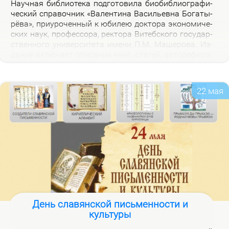
На­уч­ная биб­лио­те­ка под­го­то­ви­ла био­биб­лио­гра­фи­
че­ский спра­воч­ник «Ва­лен­ти­на Ва­си­льев­на Бо­га­ты­
рё­ва», при­уро­чен­ный к юби­лею док­то­ра эко­но­ми­че­
ских на­ук, про­фес­со­ра, рек­то­ра Ви­теб­ско­го го­судар­
ствен­но­го уни­вер­си­те­та име­ни П.М. Ма­ше­ро­ва. Из­
да­ние вклю­ча­ет опи­са­ние книг, ста­тей, ав­то­ре­фе­ра­
тов, дис­сер­та­ций В.В. Бо­га­ты­рё­вой за 2000–2025 гг.,
а так­же пуб­ли­ка­ций о ней.
22 мая
День славянской письменности и
культуры