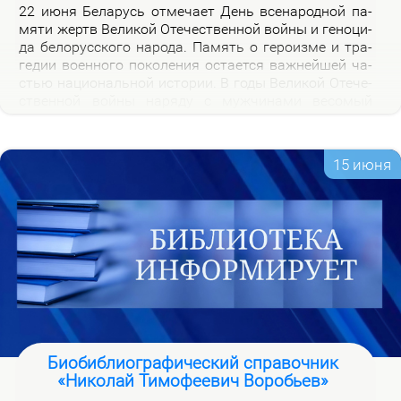
22 июня Бе­ла­русь от­ме­ча­ет День все­на­род­ной па­
мя­ти жертв Ве­ли­кой Оте­че­ствен­ной вой­ны и ге­но­ци­
да бе­ло­рус­ско­го на­ро­да. Па­мять о ге­ро­из­ме и тра­
ге­дии во­ен­но­го по­ко­ле­ния оста­ет­ся важ­ней­шей ча­
стью на­цио­наль­ной ис­то­рии. В го­ды Ве­ли­кой Оте­че­
ствен­ной вой­ны на­ря­ду с муж­чи­на­ми ве­со­мый
вклад в По­бе­ду внес­ли и жен­щи­ны, ко­то­рые сра­жа­
лись на фрон­те, ко­ва­ли по­бе­ду в ты­лу и пар­ти­зан­
ских от­ря­дах.
15 июня
Биобиблиографический справочник
«Николай Тимофеевич Воробьев»