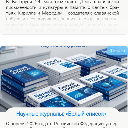
В Бе­ла­ру­си 24 мая от­ме­ча­ют День сла­вян­ской
пись­мен­но­сти и куль­ту­ры в па­мять о свя­тых бра­
тьях Ки­рил­ле и Ме­фо­дии – со­зда­те­лях сла­вян­ской
аз­бу­ки и пе­ре­вод­чи­ках древ­них тек­стов на сла­вян­
ский язык. Празд­ник, сим­во­ли­зи­ру­ет цен­ность куль­
тур­но­го на­сле­дия, про­све­ще­ния и еди­не­ния сла­вян.
Празд­ник ва­жен для фор­ми­ро­ва­ния куль­тур­ной
иден­тич­но­сти бе­ло­ру­сов и при­част­но­сти к сла­вян­
ской на­род­но­сти.
15 мая
Научные журналы: «Белый список»
С ап­ре­ля 2026 го­да в Рос­сий­ской Фе­де­ра­ции утвер­