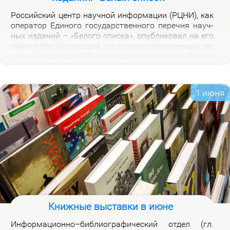
Рос­сий­ский центр на­уч­ной ин­фор­ма­ции (РЦНИ), как
опе­ра­тор Еди­но­го го­судар­ствен­но­го пе­реч­ня на­уч­
ных из­да­ний – «Бе­ло­го спис­ка», опуб­ли­ко­вал на его
сай­те https://journalrank.rcsi.science об­нов­лен­ный пе­
ре­чень жур­на­лов: 18 жур­на­лов вклю­че­ны в «Бе­лый
спи­сок», у 118 жур­на­лов из­ме­нил­ся уро­вень, 1 жур­
нал ис­клю­чен. В кар­точ­ках со­от­вет­ству­ю­щих жур­
на­лов на вклад­ке «Уров­ни» раз­ме­ще­ны при­ме­ча­ния,
1 июня
по­яс­ня­ю­щие при­чи­ны вклю­че­ния жур­на­лов и из­ме­
не­ния уров­ней.
Книжные выставки в июне
Ин­фор­ма­ци­он­но–биб­лио­гра­фи­че­ский от­дел (гл.