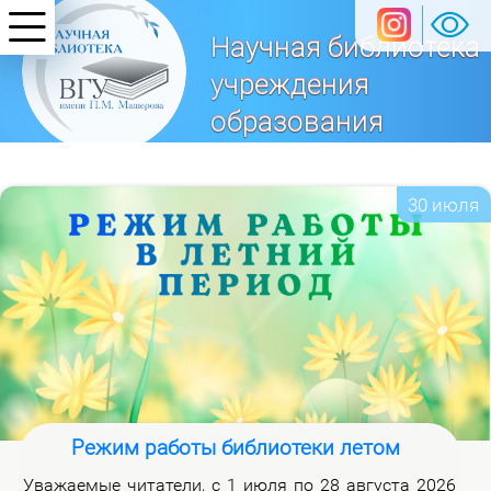
Научная библиотека
учреждения
образования
«Витебский
государственный университет
30 июля
имени П. М. Машерова»
Режим работы библиотеки летом
Ува­жа­е­мые чи­та­те­ли, с 1 июля по 28 ав­гу­ста 2026