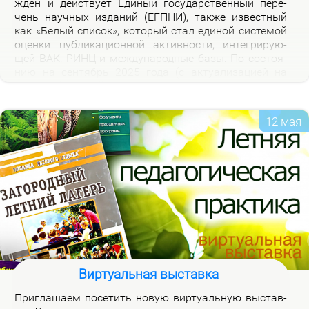
жден и дей­ству­ет Еди­ный го­судар­ствен­ный пе­ре­
чень на­уч­ных из­да­ний (ЕГПНИ), так­же из­вест­ный
как «Бе­лый спи­сок», ко­то­рый стал еди­ной си­сте­мой
оцен­ки пуб­ли­ка­ци­он­ной ак­тив­но­сти, ин­те­гри­ру­ю­
щей ВАК, РИНЦ и меж­ду­на­род­ные ба­зы. По со­сто­я­
нию на сен­тябрь 2025 го­да (с ак­ту­а­ли­за­ци­ей на
2026 год), рос­сий­ская часть пе­реч­ня вклю­ча­ет 3120
жур­на­лов.
12 мая
Виртуальная выставка
При­гла­ша­ем по­се­тить но­вую вир­ту­аль­ную вы­став­