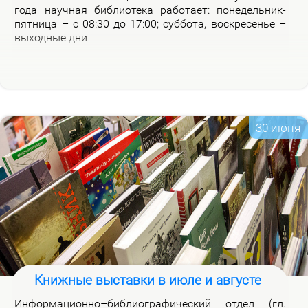
го­да на­уч­ная биб­лио­те­ка ра­бо­та­ет: по­не­дель­ник-
пят­ни­ца – с 08:30 до 17:00; суб­бо­та, вос­кре­се­нье –
вы­ход­ные дни
30 июня
Книжные выставки в июле и августе
Ин­фор­ма­ци­он­но–биб­лио­гра­фи­че­ский от­дел (гл.