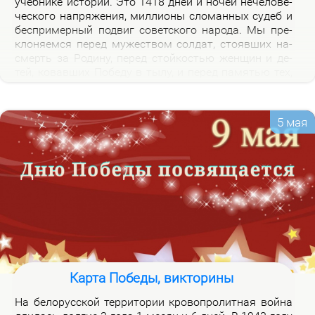
учеб­ни­ке ис­то­рии. Это 1418 дней и но­чей нече­ло­ве­
че­ско­го на­пря­же­ния, мил­ли­о­ны сло­ман­ных су­деб и
бес­при­мер­ный по­двиг со­вет­ско­го на­ро­да. Мы пре­
кло­ня­ем­ся пе­ред му­же­ством сол­дат, сто­яв­ших на­
смерть за Ро­ди­ну, пе­ред стой­ко­стью жен­щин и де­
тей, ко­вав­ших По­бе­ду в ты­лу, и пе­ред па­мя­тью тех,
кто не вер­нул­ся из боя. Наш долг – со­хра­нить па­
мять о войне и пе­ре­дать ее сле­ду­ю­щим по­ко­ле­ни­
ям.
5 мая
Карта Победы, викторины
На бе­ло­рус­ской тер­ри­то­рии кро­во­про­лит­ная вой­на