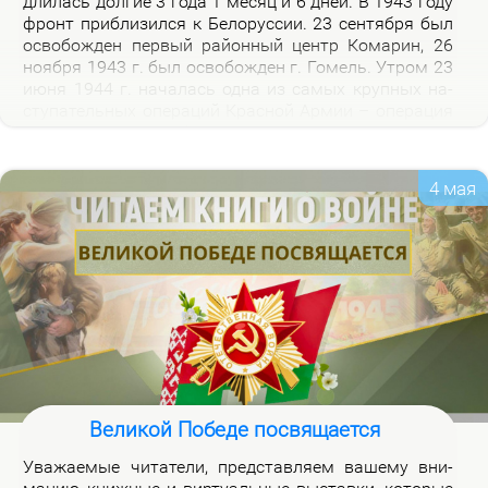
дли­лась дол­гие 3 го­да 1 ме­сяц и 6 дней. В 1943 го­ду
фронт при­бли­зил­ся к Бе­ло­рус­сии. 23 сен­тяб­ря был
осво­бож­ден пер­вый рай­он­ный центр Ко­ма­рин, 26
но­яб­ря 1943 г. был осво­бож­ден г. Го­мель. Утром 23
июня 1944 г. на­ча­лась од­на из са­мых круп­ных на­
сту­па­тель­ных опе­ра­ций Крас­ной Ар­мии – опе­ра­ция
«Баг­ра­ти­он». Осво­бож­де­ни­ем 28 июля 1944 г. г.
Бре­ста за­вер­ши­лось из­гна­ние немец­ко-фа­шист­ских
за­хват­чи­ков с тер­ри­то­рии Бе­ло­рус­сии.
4 мая
Великой Победе посвящается
Ува­жа­е­мые чи­та­те­ли, пред­став­ля­ем ва­ше­му вни­