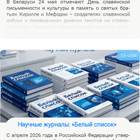
В Бе­ла­ру­си 24 мая от­ме­ча­ют День сла­вян­ской
пись­мен­но­сти и куль­ту­ры в па­мять о свя­тых бра­
тьях Ки­рил­ле и Ме­фо­дии – со­зда­те­лях сла­вян­ской
аз­бу­ки и пе­ре­вод­чи­ках древ­них тек­стов на сла­вян­
ский язык. Празд­ник, сим­во­ли­зи­ру­ет цен­ность куль­
тур­но­го на­сле­дия, про­све­ще­ния и еди­не­ния сла­вян.
Празд­ник ва­жен для фор­ми­ро­ва­ния куль­тур­ной
иден­тич­но­сти бе­ло­ру­сов и при­част­но­сти к сла­вян­
ской на­род­но­сти.
15 мая
Научные журналы: «Белый список»
С ап­ре­ля 2026 го­да в Рос­сий­ской Фе­де­ра­ции утвер­