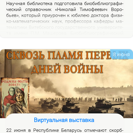
На­уч­ная биб­лио­те­ка под­го­то­ви­ла био­биб­лио­гра­фи­
че­ский спра­воч­ник «Ни­ко­лай Ти­мо­фе­е­вич Во­ро­
бьев», ко­то­рый при­уро­чен к юби­лею док­то­ра физи­
ко-ма­те­ма­ти­че­ских на­ук, про­фес­со­ра ка­фед­ры ма­
те­ма­ти­ки Ви­теб­ско­го го­судар­ствен­но­го уни­вер­си­те­
та име­ни П.М. Ма­ше­ро­ва. Био­биб­лио­гра­фи­че­ский
спра­воч­ник вклю­ча­ет опи­са­ние книг, ста­тей, вы­
ступ­ле­ний, ин­тер­вью Н.Т.Во­ро­бье­ва за пе­ри­од 1978-
2026 го­дов и пуб­ли­ка­ций о нем и его ра­бо­тах. Спра­
8 июня
воч­ник пред­на­зна­чен для на­уч­ных ра­бот­ни­ков, пре­
по­да­ва­те­лей, ас­пи­ран­тов, сту­ден­тов, всех тех, кто
ин­те­ре­су­ет­ся тео­ри­ей клас­сов ко­неч­ных групп и ме­
то­ди­кой пре­по­да­ва­ния ма­те­ма­ти­ки в шко­ле и ву­зе,
а так­же жиз­нью и де­я­тель­но­стью Ни­ко­лая Ти­мо­фе­
е­ви­ча Во­ро­бье­ва.
Виртуальная выставка
22 июня в Рес­пуб­ли­ке Бе­ла­русь от­ме­ча­ют скорб­