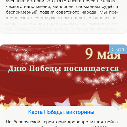
учеб­ни­ке ис­то­рии. Это 1418 дней и но­чей нече­ло­ве­
че­ско­го на­пря­же­ния, мил­ли­о­ны сло­ман­ных су­деб и
бес­при­мер­ный по­двиг со­вет­ско­го на­ро­да. Мы пре­
кло­ня­ем­ся пе­ред му­же­ством сол­дат, сто­яв­ших на­
смерть за Ро­ди­ну, пе­ред стой­ко­стью жен­щин и де­
тей, ко­вав­ших По­бе­ду в ты­лу, и пе­ред па­мя­тью тех,
кто не вер­нул­ся из боя. Наш долг – со­хра­нить па­
мять о войне и пе­ре­дать ее сле­ду­ю­щим по­ко­ле­ни­
ям.
5 мая
Карта Победы, викторины
На бе­ло­рус­ской тер­ри­то­рии кро­во­про­лит­ная вой­на