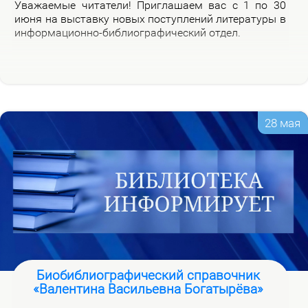
Ува­жа­е­мые чи­та­те­ли! При­гла­ша­ем вас с 1 по 30
июня на вы­став­ку но­вых по­ступ­ле­ний ли­те­ра­ту­ры в
ин­фор­ма­ци­он­но-биб­лио­гра­фи­че­ский от­дел.
28 мая
Биобиблиографический справочник
«Валентина Васильевна Богатырёва»