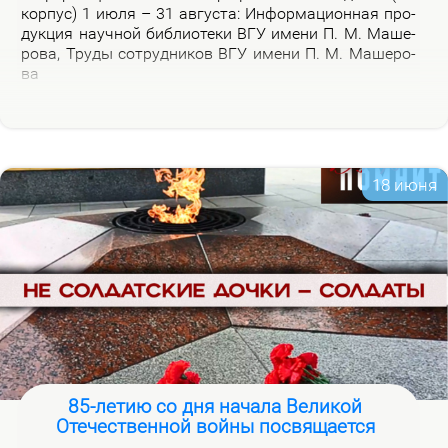
кор­пус) 1 июля – 31 ав­гу­ста: Ин­фор­ма­ци­он­ная про­
дук­ция на­уч­ной биб­лио­те­ки ВГУ име­ни П. М. Ма­ше­
ро­ва, Тру­ды со­труд­ни­ков ВГУ име­ни П. М. Ма­ше­ро­
ва
18 июня
85-летию со дня начала Великой
Отечественной войны посвящается