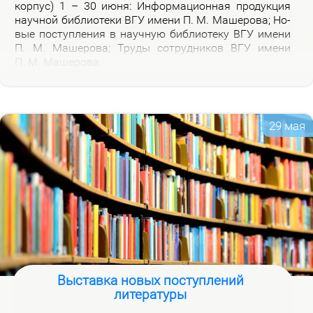
кор­пус) 1 – 30 июня: Ин­фор­ма­ци­он­ная про­дук­ция
на­уч­ной биб­лио­те­ки ВГУ име­ни П. М. Ма­ше­ро­ва; Но­
вые по­ступ­ле­ния в на­уч­ную биб­лио­те­ку ВГУ име­ни
П. М. Ма­ше­ро­ва; Тру­ды со­труд­ни­ков ВГУ име­ни
П. М. Ма­ше­ро­ва.
29 мая
Выставка новых поступлений
литературы