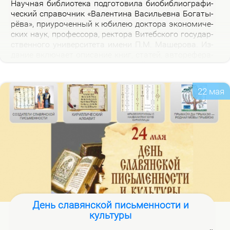
На­уч­ная биб­лио­те­ка под­го­то­ви­ла био­биб­лио­гра­фи­
че­ский спра­воч­ник «Ва­лен­ти­на Ва­си­льев­на Бо­га­ты­
рё­ва», при­уро­чен­ный к юби­лею док­то­ра эко­но­ми­че­
ских на­ук, про­фес­со­ра, рек­то­ра Ви­теб­ско­го го­судар­
ствен­но­го уни­вер­си­те­та име­ни П.М. Ма­ше­ро­ва. Из­
да­ние вклю­ча­ет опи­са­ние книг, ста­тей, ав­то­ре­фе­ра­
тов, дис­сер­та­ций В.В. Бо­га­ты­рё­вой за 2000–2025 гг.,
а так­же пуб­ли­ка­ций о ней.
22 мая
День славянской письменности и
культуры