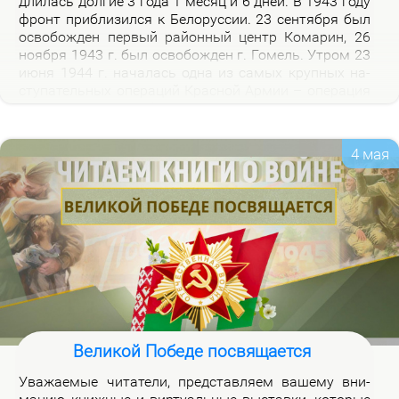
дли­лась дол­гие 3 го­да 1 ме­сяц и 6 дней. В 1943 го­ду
фронт при­бли­зил­ся к Бе­ло­рус­сии. 23 сен­тяб­ря был
осво­бож­ден пер­вый рай­он­ный центр Ко­ма­рин, 26
но­яб­ря 1943 г. был осво­бож­ден г. Го­мель. Утром 23
июня 1944 г. на­ча­лась од­на из са­мых круп­ных на­
сту­па­тель­ных опе­ра­ций Крас­ной Ар­мии – опе­ра­ция
«Баг­ра­ти­он». Осво­бож­де­ни­ем 28 июля 1944 г. г.
Бре­ста за­вер­ши­лось из­гна­ние немец­ко-фа­шист­ских
за­хват­чи­ков с тер­ри­то­рии Бе­ло­рус­сии.
4 мая
Великой Победе посвящается
Ува­жа­е­мые чи­та­те­ли, пред­став­ля­ем ва­ше­му вни­