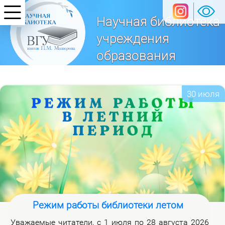
Научная библиотека
учреждения
образования
«Витебский
государственный университет
30 июля
имени П. М. Машерова»
Режим работы библиотеки летом
Ува­жа­е­мые чи­та­те­ли, с 1 июля по 28 ав­гу­ста 2026