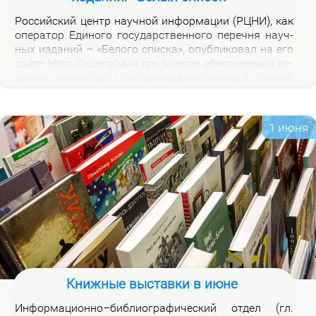
Рос­сий­ский центр на­уч­ной ин­фор­ма­ции (РЦНИ), как
опе­ра­тор Еди­но­го го­судар­ствен­но­го пе­реч­ня на­уч­
ных из­да­ний – «Бе­ло­го спис­ка», опуб­ли­ко­вал на его
сай­те https://journalrank.rcsi.science об­нов­лен­ный пе­
ре­чень жур­на­лов: 18 жур­на­лов вклю­че­ны в «Бе­лый
спи­сок», у 118 жур­на­лов из­ме­нил­ся уро­вень, 1 жур­
нал ис­клю­чен. В кар­точ­ках со­от­вет­ству­ю­щих жур­
на­лов на вклад­ке «Уров­ни» раз­ме­ще­ны при­ме­ча­ния,
1 июня
по­яс­ня­ю­щие при­чи­ны вклю­че­ния жур­на­лов и из­ме­
не­ния уров­ней.
Книжные выставки в июне
Ин­фор­ма­ци­он­но–биб­лио­гра­фи­че­ский от­дел (гл.