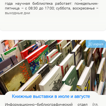
го­да на­уч­ная биб­лио­те­ка ра­бо­та­ет: по­не­дель­ник-
пят­ни­ца – с 08:30 до 17:00; суб­бо­та, вос­кре­се­нье –
вы­ход­ные дни
30 июня
Книжные выставки в июле и августе
Ин­фор­ма­ци­он­но–биб­лио­гра­фи­че­ский от­дел (гл.