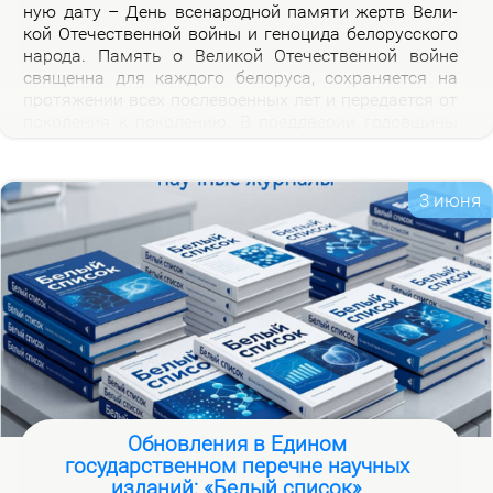
ную да­ту – День все­на­род­ной па­мя­ти жертв Ве­ли­
кой Оте­че­ствен­ной вой­ны и ге­но­ци­да бе­ло­рус­ско­го
на­ро­да. Па­мять о Ве­ли­кой Оте­че­ствен­ной войне
свя­щен­на для каж­до­го бе­ло­ру­са, со­хра­ня­ет­ся на
про­тя­же­нии всех по­сле­во­ен­ных лет и пе­ре­да­ет­ся от
по­ко­ле­ния к по­ко­ле­нию. В пред­две­рии го­дов­щи­ны
на­ча­ла Ве­ли­кой Оте­че­ствен­ной вой­ны, пред­став­ля­
ем но­вую вир­ту­аль­ную вы­став­ку «Сквозь пла­мя
пер­вых дней вой­ны», ко­то­рая по­свя­ща­ет­ся тра­ги­че­
3 июня
ским и ге­ро­и­че­ским стра­ни­цам ис­то­рии борь­бы с
немец­ко-фа­шист­ски­ми за­хват­чи­ка­ми в на­чаль­ный
пе­ри­од вой­ны.
Обновления в Едином
государственном перечне научных
изданий: «Белый список»