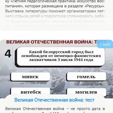
ку «Лет­няя пе­да­го­ги­че­ская прак­ти­ка: ис­кус­ство вос­
пи­та­ния», ко­то­рая раз­ме­ще­на в раз­де­ле «Ре­сур­сы».
Вы­став­ка ли­те­ра­ту­ры по­мо­жет ор­га­ни­за­то­рам лет­
не­го от­ды­ха де­тей и под­рост­ков спла­ни­ро­вать ра­бо­
ту во­жа­тых, раз­ви­вать твор­че­ские спо­соб­но­сти ре­
бят, ре­а­ли­зо­вать идеи для ак­тив­но­го от­ды­ха. С из­
да­ни­я­ми, пред­став­лен­ны­ми на экс­по­зи­ции вы­став­
ки, мож­но озна­ко­мить­ся в на­уч­ной биб­лио­те­ке уни­
вер­си­те­та.
7 мая
Великая Отечественная война: тест
Ве­ли­кая Оте­че­ствен­ная вой­на – не про­сто да­та в