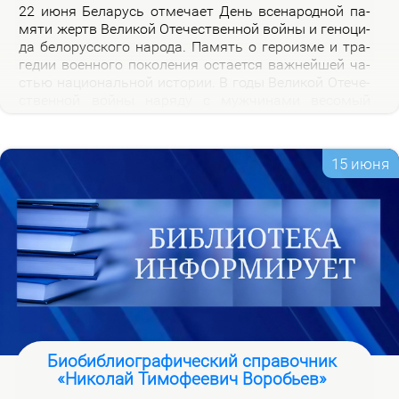
22 июня Бе­ла­русь от­ме­ча­ет День все­на­род­ной па­
мя­ти жертв Ве­ли­кой Оте­че­ствен­ной вой­ны и ге­но­ци­
да бе­ло­рус­ско­го на­ро­да. Па­мять о ге­ро­из­ме и тра­
ге­дии во­ен­но­го по­ко­ле­ния оста­ет­ся важ­ней­шей ча­
стью на­цио­наль­ной ис­то­рии. В го­ды Ве­ли­кой Оте­че­
ствен­ной вой­ны на­ря­ду с муж­чи­на­ми ве­со­мый
вклад в По­бе­ду внес­ли и жен­щи­ны, ко­то­рые сра­жа­
лись на фрон­те, ко­ва­ли по­бе­ду в ты­лу и пар­ти­зан­
ских от­ря­дах.
15 июня
Биобиблиографический справочник
«Николай Тимофеевич Воробьев»