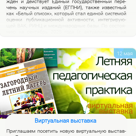
жден и дей­ству­ет Еди­ный го­судар­ствен­ный пе­ре­
чень на­уч­ных из­да­ний (ЕГПНИ), так­же из­вест­ный
как «Бе­лый спи­сок», ко­то­рый стал еди­ной си­сте­мой
оцен­ки пуб­ли­ка­ци­он­ной ак­тив­но­сти, ин­те­гри­ру­ю­
щей ВАК, РИНЦ и меж­ду­на­род­ные ба­зы. По со­сто­я­
нию на сен­тябрь 2025 го­да (с ак­ту­а­ли­за­ци­ей на
2026 год), рос­сий­ская часть пе­реч­ня вклю­ча­ет 3120
жур­на­лов.
12 мая
Виртуальная выставка
При­гла­ша­ем по­се­тить но­вую вир­ту­аль­ную вы­став­