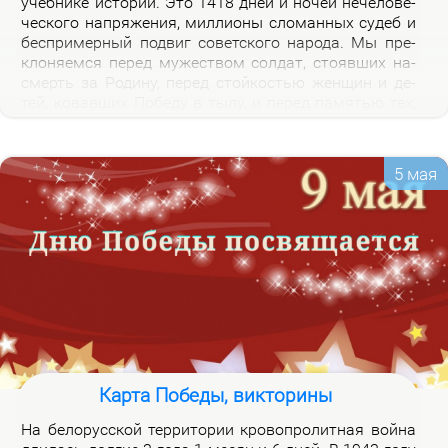
учеб­ни­ке ис­то­рии. Это 1418 дней и но­чей нече­ло­ве­
че­ско­го на­пря­же­ния, мил­ли­о­ны сло­ман­ных су­деб и
бес­при­мер­ный по­двиг со­вет­ско­го на­ро­да. Мы пре­
кло­ня­ем­ся пе­ред му­же­ством сол­дат, сто­яв­ших на­
смерть за Ро­ди­ну, пе­ред стой­ко­стью жен­щин и де­
тей, ко­вав­ших По­бе­ду в ты­лу, и пе­ред па­мя­тью тех,
кто не вер­нул­ся из боя. Наш долг – со­хра­нить па­
мять о войне и пе­ре­дать ее сле­ду­ю­щим по­ко­ле­ни­
ям.
5 мая
Карта Победы, викторины
На бе­ло­рус­ской тер­ри­то­рии кро­во­про­лит­ная вой­на