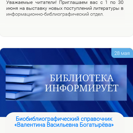
Ува­жа­е­мые чи­та­те­ли! При­гла­ша­ем вас с 1 по 30
июня на вы­став­ку но­вых по­ступ­ле­ний ли­те­ра­ту­ры в
ин­фор­ма­ци­он­но-биб­лио­гра­фи­че­ский от­дел.
28 мая
Биобиблиографический справочник
«Валентина Васильевна Богатырёва»