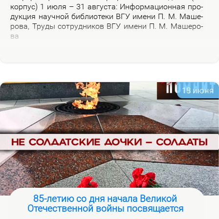
кор­пус) 1 июля – 31 ав­гу­ста: Ин­фор­ма­ци­он­ная про­
дук­ция на­уч­ной биб­лио­те­ки ВГУ име­ни П. М. Ма­ше­
ро­ва, Тру­ды со­труд­ни­ков ВГУ име­ни П. М. Ма­ше­ро­
ва
18 июня
85-летию со дня начала Великой
Отечественной войны посвящается