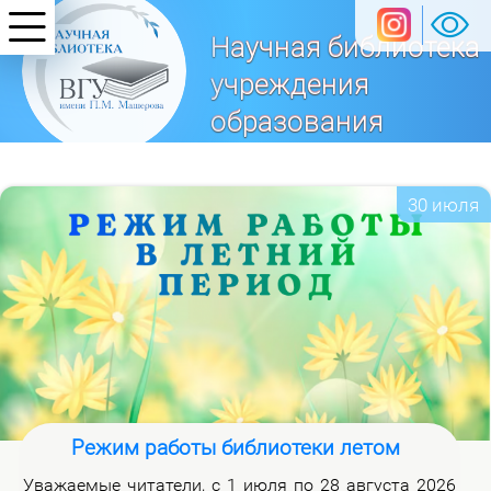
Научная библиотека
учреждения
образования
«Витебский
государственный университет
30 июля
имени П. М. Машерова»
Режим работы библиотеки летом
Ува­жа­е­мые чи­та­те­ли, с 1 июля по 28 ав­гу­ста 2026