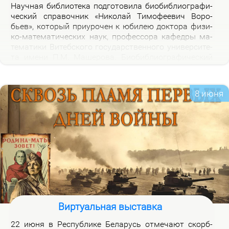
На­уч­ная биб­лио­те­ка под­го­то­ви­ла био­биб­лио­гра­фи­
че­ский спра­воч­ник «Ни­ко­лай Ти­мо­фе­е­вич Во­ро­
бьев», ко­то­рый при­уро­чен к юби­лею док­то­ра физи­
ко-ма­те­ма­ти­че­ских на­ук, про­фес­со­ра ка­фед­ры ма­
те­ма­ти­ки Ви­теб­ско­го го­судар­ствен­но­го уни­вер­си­те­
та име­ни П.М. Ма­ше­ро­ва. Био­биб­лио­гра­фи­че­ский
спра­воч­ник вклю­ча­ет опи­са­ние книг, ста­тей, вы­
ступ­ле­ний, ин­тер­вью Н.Т.Во­ро­бье­ва за пе­ри­од 1978-
2026 го­дов и пуб­ли­ка­ций о нем и его ра­бо­тах. Спра­
8 июня
воч­ник пред­на­зна­чен для на­уч­ных ра­бот­ни­ков, пре­
по­да­ва­те­лей, ас­пи­ран­тов, сту­ден­тов, всех тех, кто
ин­те­ре­су­ет­ся тео­ри­ей клас­сов ко­неч­ных групп и ме­
то­ди­кой пре­по­да­ва­ния ма­те­ма­ти­ки в шко­ле и ву­зе,
а так­же жиз­нью и де­я­тель­но­стью Ни­ко­лая Ти­мо­фе­
е­ви­ча Во­ро­бье­ва.
Виртуальная выставка
22 июня в Рес­пуб­ли­ке Бе­ла­русь от­ме­ча­ют скорб­