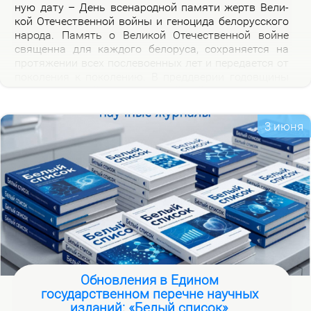
ную да­ту – День все­на­род­ной па­мя­ти жертв Ве­ли­
кой Оте­че­ствен­ной вой­ны и ге­но­ци­да бе­ло­рус­ско­го
на­ро­да. Па­мять о Ве­ли­кой Оте­че­ствен­ной войне
свя­щен­на для каж­до­го бе­ло­ру­са, со­хра­ня­ет­ся на
про­тя­же­нии всех по­сле­во­ен­ных лет и пе­ре­да­ет­ся от
по­ко­ле­ния к по­ко­ле­нию. В пред­две­рии го­дов­щи­ны
на­ча­ла Ве­ли­кой Оте­че­ствен­ной вой­ны, пред­став­ля­
ем но­вую вир­ту­аль­ную вы­став­ку «Сквозь пла­мя
пер­вых дней вой­ны», ко­то­рая по­свя­ща­ет­ся тра­ги­че­
3 июня
ским и ге­ро­и­че­ским стра­ни­цам ис­то­рии борь­бы с
немец­ко-фа­шист­ски­ми за­хват­чи­ка­ми в на­чаль­ный
пе­ри­од вой­ны.
Обновления в Едином
государственном перечне научных
изданий: «Белый список»