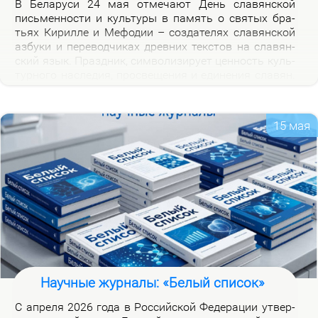
В Бе­ла­ру­си 24 мая от­ме­ча­ют День сла­вян­ской
пись­мен­но­сти и куль­ту­ры в па­мять о свя­тых бра­
тьях Ки­рил­ле и Ме­фо­дии – со­зда­те­лях сла­вян­ской
аз­бу­ки и пе­ре­вод­чи­ках древ­них тек­стов на сла­вян­
ский язык. Празд­ник, сим­во­ли­зи­ру­ет цен­ность куль­
тур­но­го на­сле­дия, про­све­ще­ния и еди­не­ния сла­вян.
Празд­ник ва­жен для фор­ми­ро­ва­ния куль­тур­ной
иден­тич­но­сти бе­ло­ру­сов и при­част­но­сти к сла­вян­
ской на­род­но­сти.
15 мая
Научные журналы: «Белый список»
С ап­ре­ля 2026 го­да в Рос­сий­ской Фе­де­ра­ции утвер­