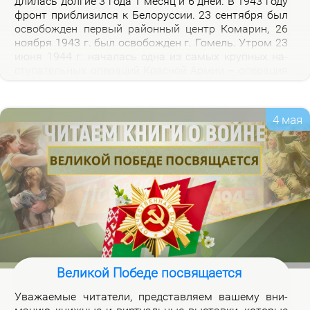
дли­лась дол­гие 3 го­да 1 ме­сяц и 6 дней. В 1943 го­ду
фронт при­бли­зил­ся к Бе­ло­рус­сии. 23 сен­тяб­ря был
осво­бож­ден пер­вый рай­он­ный центр Ко­ма­рин, 26
но­яб­ря 1943 г. был осво­бож­ден г. Го­мель. Утром 23
июня 1944 г. на­ча­лась од­на из са­мых круп­ных на­
сту­па­тель­ных опе­ра­ций Крас­ной Ар­мии – опе­ра­ция
«Баг­ра­ти­он». Осво­бож­де­ни­ем 28 июля 1944 г. г.
Бре­ста за­вер­ши­лось из­гна­ние немец­ко-фа­шист­ских
за­хват­чи­ков с тер­ри­то­рии Бе­ло­рус­сии.
4 мая
Великой Победе посвящается
Ува­жа­е­мые чи­та­те­ли, пред­став­ля­ем ва­ше­му вни­