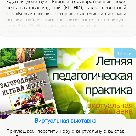
жден и дей­ству­ет Еди­ный го­судар­ствен­ный пе­ре­
чень на­уч­ных из­да­ний (ЕГПНИ), так­же из­вест­ный
как «Бе­лый спи­сок», ко­то­рый стал еди­ной си­сте­мой
оцен­ки пуб­ли­ка­ци­он­ной ак­тив­но­сти, ин­те­гри­ру­ю­
щей ВАК, РИНЦ и меж­ду­на­род­ные ба­зы. По со­сто­я­
нию на сен­тябрь 2025 го­да (с ак­ту­а­ли­за­ци­ей на
2026 год), рос­сий­ская часть пе­реч­ня вклю­ча­ет 3120
жур­на­лов.
12 мая
Виртуальная выставка
При­гла­ша­ем по­се­тить но­вую вир­ту­аль­ную вы­став­