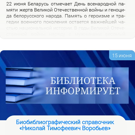
22 июня Бе­ла­русь от­ме­ча­ет День все­на­род­ной па­
мя­ти жертв Ве­ли­кой Оте­че­ствен­ной вой­ны и ге­но­ци­
да бе­ло­рус­ско­го на­ро­да. Па­мять о ге­ро­из­ме и тра­
ге­дии во­ен­но­го по­ко­ле­ния оста­ет­ся важ­ней­шей ча­
стью на­цио­наль­ной ис­то­рии. В го­ды Ве­ли­кой Оте­че­
ствен­ной вой­ны на­ря­ду с муж­чи­на­ми ве­со­мый
вклад в По­бе­ду внес­ли и жен­щи­ны, ко­то­рые сра­жа­
лись на фрон­те, ко­ва­ли по­бе­ду в ты­лу и пар­ти­зан­
ских от­ря­дах.
15 июня
Биобиблиографический справочник
«Николай Тимофеевич Воробьев»