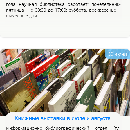
го­да на­уч­ная биб­лио­те­ка ра­бо­та­ет: по­не­дель­ник-
пят­ни­ца – с 08:30 до 17:00; суб­бо­та, вос­кре­се­нье –
вы­ход­ные дни
30 июня
Книжные выставки в июле и августе
Ин­фор­ма­ци­он­но–биб­лио­гра­фи­че­ский от­дел (гл.