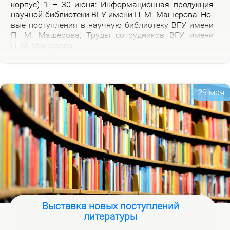
кор­пус) 1 – 30 июня: Ин­фор­ма­ци­он­ная про­дук­ция
на­уч­ной биб­лио­те­ки ВГУ име­ни П. М. Ма­ше­ро­ва; Но­
вые по­ступ­ле­ния в на­уч­ную биб­лио­те­ку ВГУ име­ни
П. М. Ма­ше­ро­ва; Тру­ды со­труд­ни­ков ВГУ име­ни
П. М. Ма­ше­ро­ва.
29 мая
Выставка новых поступлений
литературы