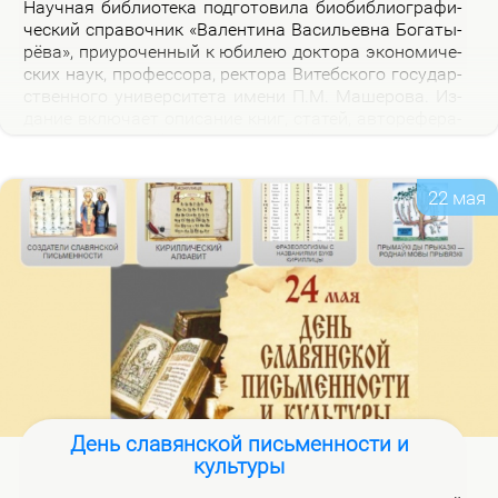
На­уч­ная биб­лио­те­ка под­го­то­ви­ла био­биб­лио­гра­фи­
че­ский спра­воч­ник «Ва­лен­ти­на Ва­си­льев­на Бо­га­ты­
рё­ва», при­уро­чен­ный к юби­лею док­то­ра эко­но­ми­че­
ских на­ук, про­фес­со­ра, рек­то­ра Ви­теб­ско­го го­судар­
ствен­но­го уни­вер­си­те­та име­ни П.М. Ма­ше­ро­ва. Из­
да­ние вклю­ча­ет опи­са­ние книг, ста­тей, ав­то­ре­фе­ра­
тов, дис­сер­та­ций В.В. Бо­га­ты­рё­вой за 2000–2025 гг.,
а так­же пуб­ли­ка­ций о ней.
22 мая
День славянской письменности и
культуры