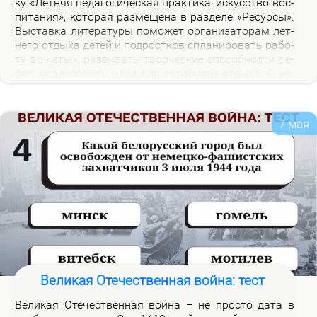
ку «Лет­няя пе­да­го­ги­че­ская прак­ти­ка: ис­кус­ство вос­
пи­та­ния», ко­то­рая раз­ме­ще­на в раз­де­ле «Ре­сур­сы».
Вы­став­ка ли­те­ра­ту­ры по­мо­жет ор­га­ни­за­то­рам лет­
не­го от­ды­ха де­тей и под­рост­ков спла­ни­ро­вать ра­бо­
ту во­жа­тых, раз­ви­вать твор­че­ские спо­соб­но­сти ре­
бят, ре­а­ли­зо­вать идеи для ак­тив­но­го от­ды­ха. С из­
да­ни­я­ми, пред­став­лен­ны­ми на экс­по­зи­ции вы­став­
ки, мож­но озна­ко­мить­ся в на­уч­ной биб­лио­те­ке уни­
вер­си­те­та.
7 мая
Великая Отечественная война: тест
Ве­ли­кая Оте­че­ствен­ная вой­на – не про­сто да­та в